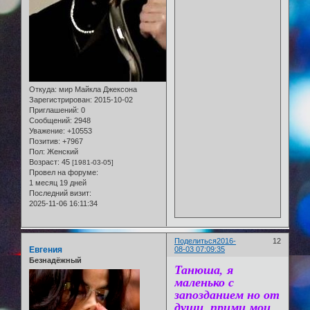
Откуда:
мир Майкла Джексона
Зарегистрирован
: 2015-10-02
Приглашений:
0
Сообщений:
2948
Уважение:
+10553
Позитив:
+7967
Пол:
Женский
Возраст:
45
[1981-03-05]
Провел на форуме:
1 месяц 19 дней
Последний визит:
2025-11-06 16:11:34
Поделиться
2016-
12
Евгения
08-03 07:09:35
Безнадёжный
Танюша, я
маленько с
запозданием но от
души, прими мои