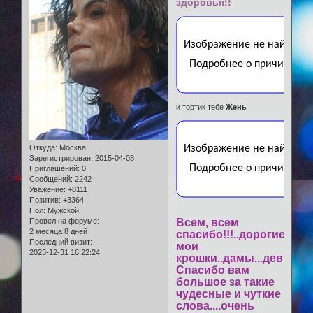
здоровья!!
и тортик тебе
Жень
Откуда:
Москва
Зарегистрирован
: 2015-04-03
Приглашений:
0
Сообщений:
2242
Уважение:
+8111
Позитив:
+3364
Пол:
Мужской
Провел на форуме:
Всем, всем
2 месяца 8 дней
спасибо!!!..дорогие
Последний визит:
мои
2023-12-31 16:22:24
крошки..дамы...девы!!
Спасибо вам
большое за такие
чудесные и чуткие
слова....очень