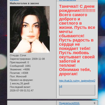
Майклоголик в законе
Танечка!! С днем
рождения!!!!!!!!!!!!!!!!!!
Всего самого
доброго и
светлого в
жизни. Пусть все
мечты
сбываются!
Пусть радость в
сердце не
покидает тебя!
Пусть любовь
Откуда:
Сочи
окутывает своей
Зарегистрирован
: 2009-11-08
заботой и
Приглашений:
0
теплом!
Сообщений:
1681
Обнимаю тебя,
Уважение:
+4686
Позитив:
+4308
дорогая!
Пол:
Женский
Провел на форуме:
http://kak2z.ru/my_tagimg/img/2015/05/2
1 месяц 26 дней
+4
Последний визит:
2026-07-09 01:51:47
Поделиться
2016-
9