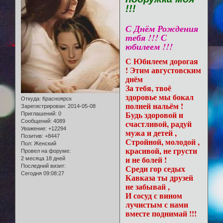
!!!
С Днём Рождения
тебя !!! С
юбилеем !!!
С Юбилеем дорогая
! Этим августовским
днём
За тебя, твоё
здоровье мы бокал
Откуда:
Красноярск
полней нальём !
Зарегистрирован
: 2014-05-08
Будь здоровой и
Приглашений:
0
Сообщений:
4089
счастливой, радуй
Уважение:
+12294
мужа и детей ,
Позитив:
+8447
Стройной, молодой ,
Пол:
Женский
красивой, не грусти
Провел на форуме:
и не болей !
2 месяца 18 дней
Последний визит:
Среди гор седых
Сегодня 09:08:27
Кавказа ты друзей
не забывай ,
И сосуд с вином
лучистым с нами
вместе поднимай !!!