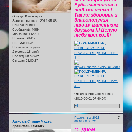
Будь счастлива и
любима всеми !
Так же здоровья и
Откуда:
Красноярск
благополучия
Зарегистрирован
: 2014-05-08
твоим маленьким
Приглашений:
0
друзьям !!! Целую
Сообщений:
4089
Уважение:
+12294
тебя крепко..)))
Позитив:
+8447
Пол:
Женский
Провел на форуме:
2 месяца 18 дней
Последний визит:
Сегодня 09:08:27
Отредактировано Лариса
(2016-08-01 07:40:04)
+4
Поделиться
2016-
7
Алиса в Стране Чудес
08-01 08:06:22
Хранитель Клиники
С Днём