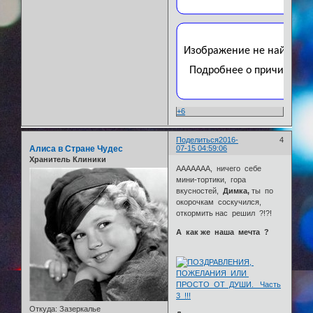
+6
Поделиться
2016-
4
Алиса в Стране Чудес
07-15 04:59:06
Хранитель Клиники
ААААААА, ничего себе
мини-тортики, гора
вкусностей,
Димка,
ты по
окорочкам соскучился,
откормить нас решил ?!?!
А как же наша мечта ?
Откуда:
Зазеркалье