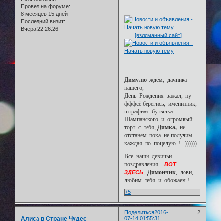
Провел на форуме:
8 месяцев 15 дней
Последний визит:
Вчера 22:26:26
[взломанный сайт]
Димулю
ждём, дачника
нашего,
День Рождения зажал, ну
фффсё берегись, именинник,
штрафная бутылка
Шампанского и огромный
торт с тебя,
Димка,
не
отстанем пока не получим
каждая по поцелую ! ))))))
Все наши девичьи
поздравления
ВОТ
Димончик
, лови,
ЗДЕСЬ
,
любим тебя и обожаем !
+5
Поделиться
2016-
2
Алиса в Стране Чудес
07-14 01:55:31