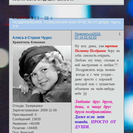
Страница:
1
2
3
…
58
»
ПОЗДРАВЛЕНИЯ, ПОЖЕЛАНИЯ ИЛИ ПРОСТО ОТ ДУШИ. Часть
3 !!!
Поделиться
2016-
1
Алиса в Стране Чудес
07-14 01:42:03
Хранитель Клиники
Ну вот, девы, уже
третью
Палатку Поздравок
беру на
себя смелость открыть.
Люблю эту тему, столько в
ней настроения и любви !!!
Поздравлять ведь можно
всегда и с чем угодно -
даже просто с хорошей
погодой или с пушистым
облачком на чьём-нибудь
небе )))
Любите друг друга,
Откуда:
Зазеркалье
девы, и чаще друг
Зарегистрирован
: 2009-11-09
друга поздравляйте.
Приглашений:
0
Даже если нет
Сообщений:
13630
повода.
ПРОСТО ОТ
Уважение:
+40188
ДУШИ.
Позитив:
+34405
Пол:
Женский