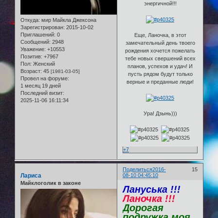
энергичной!!!
Откуда:
мир Майкла Джексона
Зарегистрирован
: 2015-10-02
Приглашений:
0
Еще, Ланочка, в этот
Сообщений:
2948
замечательный день твоего
Уважение:
+10553
рождения хочется пожелать
Позитив:
+7967
тебе новых свершений всех
Пол:
Женский
планов, успехов и удач! И
Возраст:
45
[1981-03-05]
пусть рядом будут только
Провел на форуме:
верные и преданные люди!
1 месяц 19 дней
Последний визит:
2025-11-06 16:11:34
Ура! Дзынь)))
+7
Поделиться
2016-
15
Лариса
08-10 04:45:10
Майклоголик в законе
Лануська !!!
Ланочка !!!
Дорогая
подружка моя