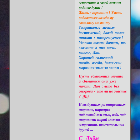
встречать в своей жизни
родные души !
Жить в гармонии ! Уметь
радоваться каждому
светлому моменту.
Спортивных личных
достижений, давай тоже
шпагат : посоревнуемся !
Успехов твоим дочкам, ты
вложила в них очень
многое, Лан.
Хорошей солнечной
погоды всегда, даже если
морозная зима за окном !
Пусть сбываются мечты,
а сбываться они уже
начали, Лан : лето без
свекрови - это ли не счастье
? )))))
И воздушных разноцветных
шариков, парящих
над твоей жизнью, ведь под
шариками порой можно
встретить замечательных
друзей ...
С Днём