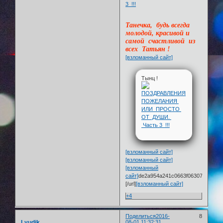
Танечка, будь всегда
молодой, красивой и
самой счастливой из
всех Татьян !
[взломанный сайт]
Тынц !
[взломанный сайт]
[взломанный сайт]
[взломанный
сайт]
de2a954a241c0663f0630785b.gif[/
[/url]
[взломанный сайт]
+4
Поделиться
2016-
8
Lyudik
08-01 11:32:31