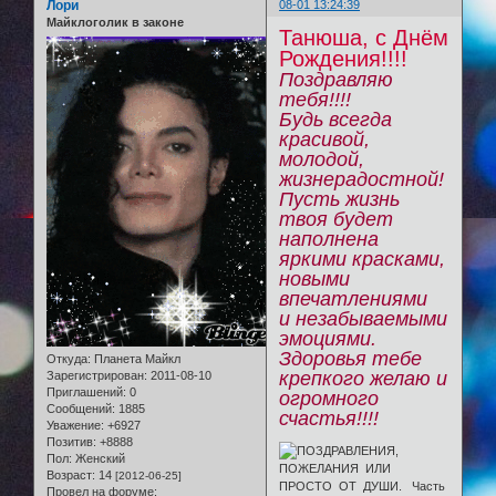
Лори
08-01 13:24:39
Майклоголик в законе
Танюша, с Днём
Рождения!!!!
Поздравляю
тебя!!!!
Будь всегда
красивой,
молодой,
жизнерадостной!
Пусть жизнь
твоя будет
наполнена
яркими красками,
новыми
впечатлениями
и незабываемыми
эмоциями.
Здоровья тебе
Откуда:
Планета Майкл
крепкого желаю и
Зарегистрирован
: 2011-08-10
Приглашений:
0
огромного
Сообщений:
1885
счастья!!!!
Уважение:
+6927
Позитив:
+8888
Пол:
Женский
Возраст:
14
[2012-06-25]
Провел на форуме: