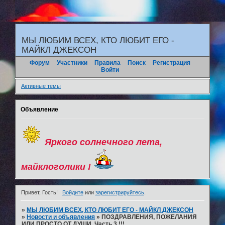
"
МЫ ЛЮБИМ ВСЕХ, КТО ЛЮБИТ ЕГО -
МАЙКЛ ДЖЕКСОН
Форум
Участники
Правила
Поиск
Регистрация
Войти
Активные темы
Объявление
Яркого солнечного лета,
майклоголики !
Привет, Гость!
Войдите
или
зарегистрируйтесь
.
»
МЫ ЛЮБИМ ВСЕХ, КТО ЛЮБИТ ЕГО - МАЙКЛ ДЖЕКСОН
»
Новости и объявления
»
ПОЗДРАВЛЕНИЯ, ПОЖЕЛАНИЯ
ИЛИ ПРОСТО ОТ ДУШИ. Часть 3 !!!