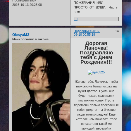
Последний визит:
2016-10-13 20:25:08
+9
Поделиться
2016-
14
OlesyaMJ
08-10 00:55:19
Майклоголик в законе
Дорогая
Ланочка!
Поздравляю
тебя с Днем
Рождения!!!
Желаю тебе, Ланочка, чтобы
твоя жизнь была похожа на
букет цветов. Пусть она
будет яркая, красивая и
постоянно новая! Пусть
перемены только прекрасные
тебе предстоят, а близкие
люди только радуют! Еще
хотелось бы пожелать тебе
оставаться такой же
молодой, веселой и