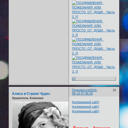
+7
Поделиться
2016-
16
Алиса в Стране Чудес
08-10 07:46:25
Хранитель Клиники
[взломанный сайт]
[взломанный сайт]
[взломанный сайт]
Лануля, дорогая,