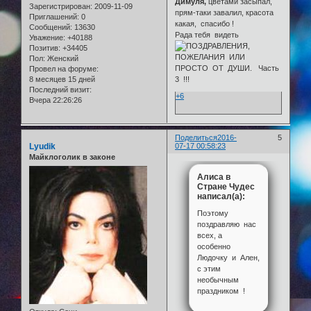
Димуля,
цветами засыпал,
Зарегистрирован
: 2009-11-09
прям-таки завалил, красота
Приглашений:
0
какая, спасибо !
Сообщений:
13630
Рада тебя видеть
Уважение:
+40188
Позитив:
+34405
Пол:
Женский
Провел на форуме:
8 месяцев 15 дней
Последний визит:
+6
Вчера 22:26:26
Поделиться
2016-
5
Lyudik
07-17 00:58:23
Майклоголик в законе
Алиса в
Стране Чудес
написал(а):
Поэтому
поздравляю нас
всех, а
особенно
Людочку и Ален,
с этим
необычным
праздником !