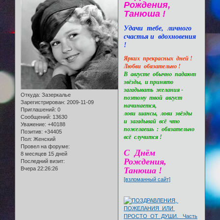
Рождения,
Танюша !
Удачи тебе, личного
счастья и вдохновения
!
Ярких прекрасных дней !
Любви обязательно !
В августе обычно падают
звёзды, и принято
загадывать желания -
Откуда:
Зазеркалье
поэтому твой август
Зарегистрирован
: 2009-11-09
начинается,
Приглашений:
0
лови шансы, лови звёзды
Сообщений:
13630
и загадывай всё что
Уважение:
+40188
пожелаешь : обязательно
Позитив:
+34405
всё случится !
Пол:
Женский
Провел на форуме:
С Днём
8 месяцев 15 дней
Рождения,
Последний визит:
Вчера 22:26:26
Танюша !
[взломанный сайт]