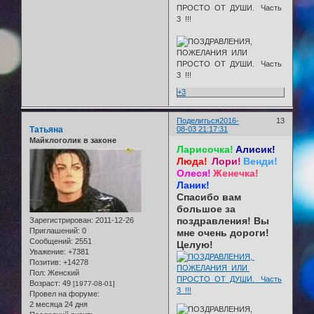
+3
Поделиться
2016-
13
Татьяна
08-03 21:17:31
Майклоголик в законе
Ларисочка!
Алисик!
Люда!
Лори!
Венди!
Олеся!
Женечка!
Ланик!
Спасибо вам
большое за
поздравления! Вы
Зарегистрирован
: 2011-12-26
Приглашений:
0
мне очень дороги!
Сообщений:
2551
Целую!
Уважение:
+7381
Позитив:
+14278
Пол:
Женский
Возраст:
49
[1977-08-01]
Провел на форуме:
2 месяца 24 дня