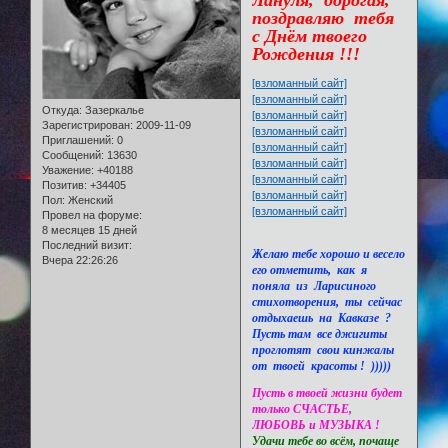
поздравляю тебя
с Днём твоего
Рождения !!!
[взломанный сайт]
[взломанный сайт]
Откуда:
Зазеркалье
[взломанный сайт]
Зарегистрирован
: 2009-11-09
[взломанный сайт]
Приглашений:
0
[взломанный сайт]
Сообщений:
13630
[взломанный сайт]
Уважение:
+40188
[взломанный сайт]
Позитив:
+34405
[взломанный сайт]
Пол:
Женский
[взломанный сайт]
Провел на форуме:
8 месяцев 15 дней
Последний визит:
Желаю тебе хорошо и весело
Вчера 22:26:26
его отметить, как я
поняла из Ларисиного
стихотворения, ты сейчас
отдыхаешь на Кавказе ?
Пусть там все джигиты
проглотят свои кинжалы
от твоей красоты ! )))))
Пусть в твоей жизни будет
только СЧАСТЬЕ,
ЛЮБОВЬ и МУЗЫКА !
Удачи тебе во всём, почаще