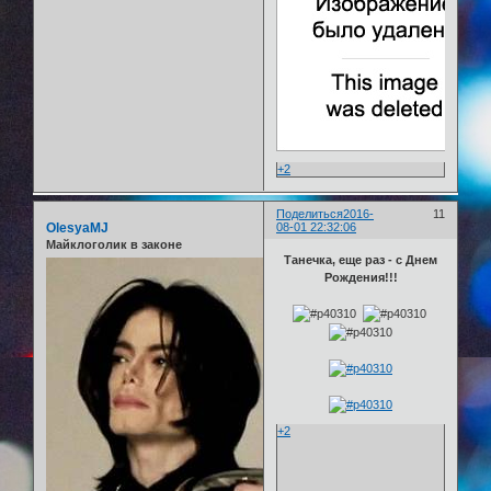
+2
Поделиться
2016-
11
OlesyaMJ
08-01 22:32:06
Майклоголик в законе
Танечка, еще раз - с Днем
Рождения!!!
+2