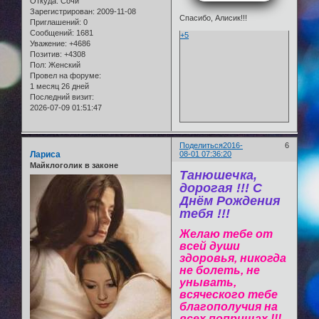
Откуда:
Сочи
Зарегистрирован
: 2009-11-08
Спасибо, Алисик!!!
Приглашений:
0
Сообщений:
1681
+5
Уважение:
+4686
Позитив:
+4308
Пол:
Женский
Провел на форуме:
1 месяц 26 дней
Последний визит:
2026-07-09 01:51:47
Поделиться
2016-
6
Лариса
08-01 07:36:20
Майклоголик в законе
Танюшечка,
дорогая !!! С
Днём Рождения
тебя !!!
Желаю тебе от
всей души
здоровья, никогда
не болеть, не
унывать,
всяческого тебе
благополучия на
всех поприщах !!!