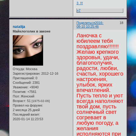
+7
Поделиться
2016-
18
natalija
08-10 10:25:46
Майклоголик в законе
Ланочка с
юбилеем тебя
поздравляю!!!!!!!
Желаю крепкого
здоровья, удачи,
благополучия,
радости, любви,
Откуда:
Москва
счастья, хорошего
Зарегистрирован
: 2012-12-16
Приглашений:
0
настроения,
Сообщений:
2381
улыбок, ярких
Уважение:
+9040
впечатлений.
Позитив:
+7561
Пусть тепло и уют
Пол:
Женский
всегда наполняют
Возраст:
51
[1975-02-06]
Провел на форуме:
твой дом, пусть
2 месяца 25 дней
солнечный свет
Последний визит:
согревает в
2020-01-14 11:23:53
любую погоду, а
желания
исполняются при