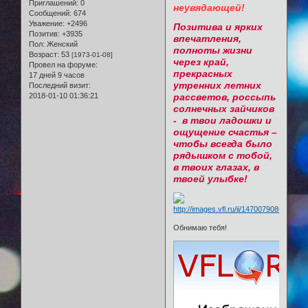
Приглашений:
0
неувядающей!
Сообщений:
674
Уважение:
+2496
Позитива и ярких
Позитив:
+3935
впечатления,
Пол:
Женский
полноты жизни
Возраст:
53
[1973-01-08]
через край,
Провел на форуме:
прекрасных
17 дней 9 часов
утренних летних
Последний визит:
2018-01-10 01:36:21
рассветов, россыпь
солнечных зайчиков
- в твои ладошки и
ощущение счастья –
чтобы всегда было
рядышком с тобой,
в твоих глазах, в
твоей улыбке!
Обнимаю тебя!