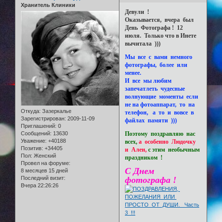
Хранитель Клиники
Девули !
Оказывается, вчера был
День Фотографа ! 12
июля. Только что в Инете
вычитала )))
Мы все с вами немного
фотографы, более или
менее.
И все мы любим
запечатлеть чудесные
волнующие моменты если
не на фотоаппарат, то на
Откуда:
Зазеркалье
телефон, а то и вовсе в
Зарегистрирован
: 2009-11-09
файлах памяти )))
Приглашений:
0
Поэтому поздравляю нас
Сообщений:
13630
Уважение:
+40188
всех,
а особенно Людочку
Позитив:
+34405
и Ален,
с этим необычным
Пол:
Женский
праздником !
Провел на форуме:
С Днем
8 месяцев 15 дней
фотографа !
Последний визит:
Вчера 22:26:26