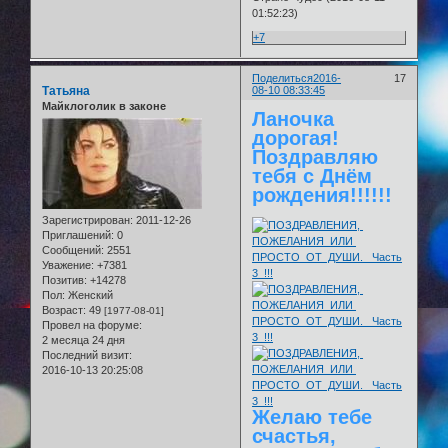
01:52:23)
+7
Поделиться
2016-
17
Татьяна
08-10 08:33:45
Майклоголик в законе
Ланочка
дорогая!
Поздравляю
тебя с Днём
рождения!!!!!!
Зарегистрирован
: 2011-12-26
Приглашений:
0
Сообщений:
2551
Уважение:
+7381
Позитив:
+14278
Пол:
Женский
Возраст:
49
[1977-08-01]
Провел на форуме:
2 месяца 24 дня
Последний визит:
2016-10-13 20:25:08
Желаю тебе
счастья,