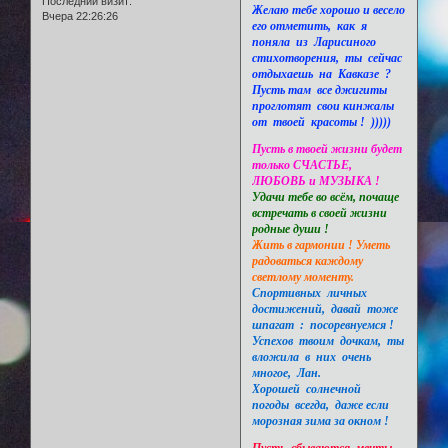
Последний визит:
Желаю тебе хорошо и весело
Вчера 22:26:26
его отметить, как я
поняла из Ларисиного
стихотворения, ты сейчас
отдыхаешь на Кавказе ?
Пусть там все джигиты
проглотят свои кинжалы
от твоей красоты ! )))))
Пусть в твоей жизни будет
только СЧАСТЬЕ,
ЛЮБОВЬ и МУЗЫКА !
Удачи тебе во всём, почаще
встречать в своей жизни
родные души !
Жить в гармонии ! Уметь
радоваться каждому
светлому моменту.
Спортивных личных
достижений, давай тоже
шпагат : посоревнуемся !
Успехов твоим дочкам, ты
вложила в них очень
многое, Лан.
Хорошей солнечной
погоды всегда, даже если
морозная зима за окном !
Пусть сбываются мечты,