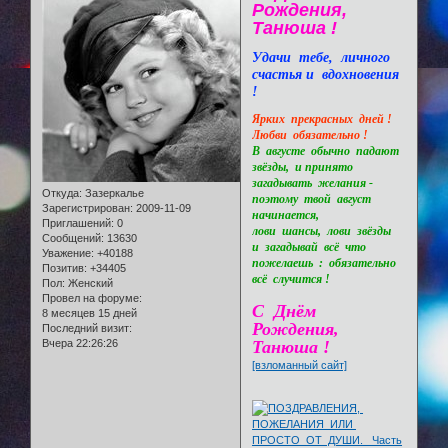
Рождения,
Танюша !
Удачи тебе, личного
счастья и вдохновения
!
Ярких прекрасных дней !
Любви обязательно !
В августе обычно падают
звёзды, и принято
загадывать желания -
Откуда:
Зазеркалье
поэтому твой август
Зарегистрирован
: 2009-11-09
начинается,
Приглашений:
0
лови шансы, лови звёзды
Сообщений:
13630
и загадывай всё что
Уважение:
+40188
пожелаешь : обязательно
Позитив:
+34405
всё случится !
Пол:
Женский
Провел на форуме:
С Днём
8 месяцев 15 дней
Рождения,
Последний визит:
Вчера 22:26:26
Танюша !
[взломанный сайт]