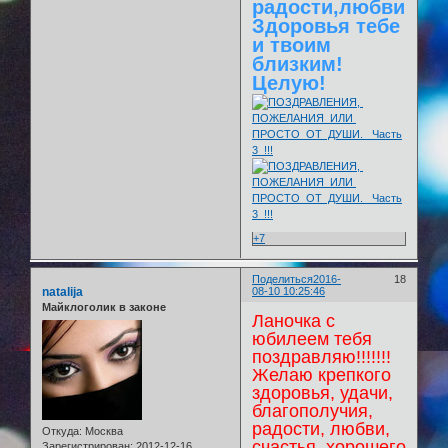
радости,любви!
Здоровья тебе
и твоим
близким!
Целую!
+7
Поделиться
2016-
18
natalija
08-10 10:25:46
Майклоголик в законе
Ланочка с
юбилеем тебя
поздравляю!!!!!!!
Желаю крепкого
здоровья, удачи,
благополучия,
радости, любви,
Откуда:
Москва
счастья, хорошего
Зарегистрирован
: 2012-12-16