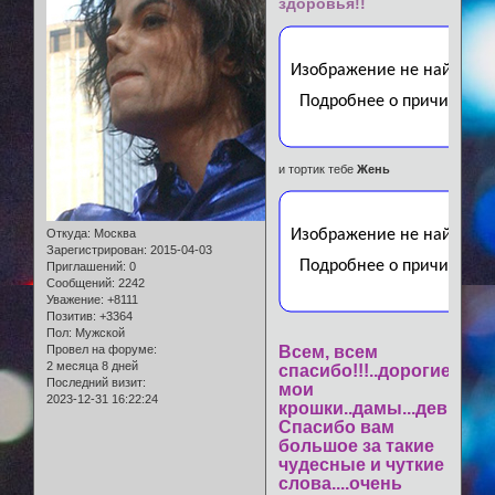
здоровья!!
и тортик тебе
Жень
Откуда:
Москва
Зарегистрирован
: 2015-04-03
Приглашений:
0
Сообщений:
2242
Уважение:
+8111
Позитив:
+3364
Пол:
Мужской
Провел на форуме:
Всем, всем
2 месяца 8 дней
спасибо!!!..дорогие
Последний визит:
мои
2023-12-31 16:22:24
крошки..дамы...девы!!
Спасибо вам
большое за такие
чудесные и чуткие
слова....очень