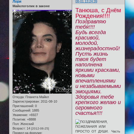
Лори
08-01 13:24:39
Майклоголик в законе
Танюша, с Днём
Рождения!!!!
Поздравляю
тебя!!!!
Будь всегда
красивой,
молодой,
жизнерадостной!
Пусть жизнь
твоя будет
наполнена
яркими красками,
новыми
впечатлениями
и незабываемыми
эмоциями.
Здоровья тебе
Откуда:
Планета Майкл
крепкого желаю и
Зарегистрирован
: 2011-08-10
Приглашений:
0
огромного
Сообщений:
1885
счастья!!!!
Уважение:
+6927
Позитив:
+8888
Пол:
Женский
Возраст:
14
[2012-06-25]
Провел на форуме: