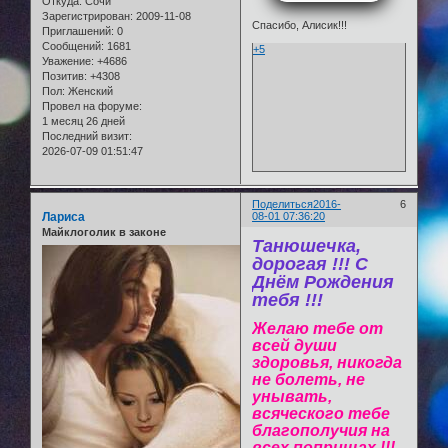
Откуда:
Сочи
Зарегистрирован
: 2009-11-08
Спасибо, Алисик!!!
Приглашений:
0
Сообщений:
1681
+5
Уважение:
+4686
Позитив:
+4308
Пол:
Женский
Провел на форуме:
1 месяц 26 дней
Последний визит:
2026-07-09 01:51:47
Поделиться
2016-
6
Лариса
08-01 07:36:20
Майклоголик в законе
Танюшечка,
дорогая !!! С
Днём Рождения
тебя !!!
Желаю тебе от
всей души
здоровья, никогда
не болеть, не
унывать,
всяческого тебе
благополучия на
всех поприщах !!!