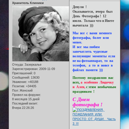
Хранитель Клиники
Девули !
Оказывается, вчера был
День Фотографа ! 12
июля. Только что в Инете
вычитала )))
Мы все с вами немного
фотографы, более или
менее.
И все мы любим
запечатлеть чудесные
волнующие моменты если
не на фотоаппарат, то на
Откуда:
Зазеркалье
телефон, а то и вовсе в
Зарегистрирован
: 2009-11-09
файлах памяти )))
Приглашений:
0
Поэтому поздравляю нас
Сообщений:
13630
Уважение:
+40188
всех,
а особенно Людочку
Позитив:
+34405
и Ален,
с этим необычным
Пол:
Женский
праздником !
Провел на форуме:
С Днем
8 месяцев 15 дней
фотографа !
Последний визит:
Вчера 22:26:26