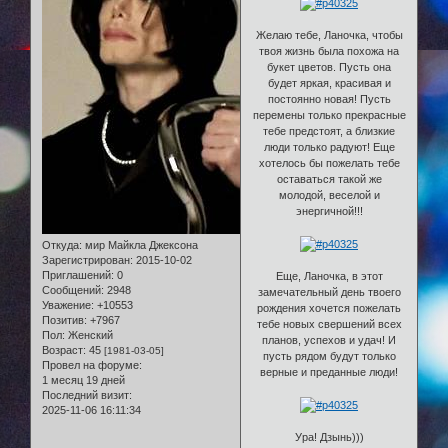
Желаю тебе, Ланочка, чтобы
твоя жизнь была похожа на
букет цветов. Пусть она
будет яркая, красивая и
постоянно новая! Пусть
перемены только прекрасные
тебе предстоят, а близкие
люди только радуют! Еще
хотелось бы пожелать тебе
оставаться такой же
молодой, веселой и
энергичной!!!
Откуда:
мир Майкла Джексона
Зарегистрирован
: 2015-10-02
Приглашений:
0
Еще, Ланочка, в этот
Сообщений:
2948
замечательный день твоего
Уважение:
+10553
рождения хочется пожелать
Позитив:
+7967
тебе новых свершений всех
Пол:
Женский
планов, успехов и удач! И
Возраст:
45
[1981-03-05]
пусть рядом будут только
Провел на форуме:
верные и преданные люди!
1 месяц 19 дней
Последний визит:
2025-11-06 16:11:34
Ура! Дзынь)))