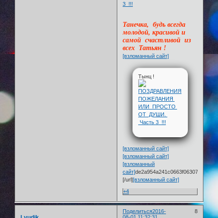
Танечка, будь всегда
молодой, красивой и
самой счастливой из
всех Татьян !
[взломанный сайт]
Тынц !
[взломанный сайт]
[взломанный сайт]
[взломанный
сайт]
de2a954a241c0663f0630785b.gif[/
[/url]
[взломанный сайт]
+4
Поделиться
2016-
8
Lyudik
08-01 11:32:31