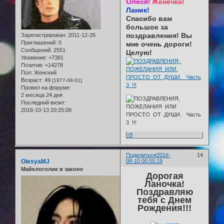
Олеся!
Женечка!
Ланик!
Спасибо вам
большое за
поздравления! Вы
Зарегистрирован
: 2011-12-26
Приглашений:
0
мне очень дороги!
Сообщений:
2551
Целую!
Уважение:
+7381
Позитив:
+14278
Пол:
Женский
Возраст:
49
[1977-08-01]
Провел на форуме:
2 месяца 24 дня
Последний визит:
2016-10-13 20:25:08
+9
Поделиться
2016-
14
OlesyaMJ
08-10 00:55:19
Майклоголик в законе
Дорогая
Ланочка!
Поздравляю
тебя с Днем
Рождения!!!