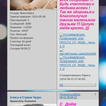
Будь счастлива и
любима всеми !
Так же здоровья и
Откуда:
Красноярск
благополучия
Зарегистрирован
: 2014-05-08
твоим маленьким
Приглашений:
0
друзьям !!! Целую
Сообщений:
4089
Уважение:
+12294
тебя крепко..)))
Позитив:
+8447
Пол:
Женский
Провел на форуме:
2 месяца 18 дней
Последний визит:
Сегодня 09:08:27
Отредактировано Лариса
(2016-08-01 07:40:04)
+4
Поделиться
2016-
7
Алиса в Стране Чудес
08-01 08:06:22
Хранитель Клиники
С Днём