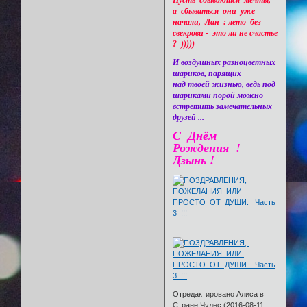
а сбываться они уже
начали, Лан : лето без
свекрови - это ли не счастье
? )))))
И воздушных разноцветных
шариков, парящих
над твоей жизнью, ведь под
шариками порой можно
встретить замечательных
друзей ...
С Днём
Рождения !
Дзынь !
Отредактировано Алиса в
Стране Чудес (2016-08-11