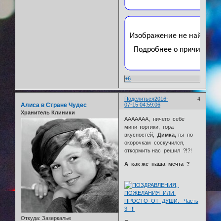
+6
Поделиться
2016-
4
Алиса в Стране Чудес
07-15 04:59:06
Хранитель Клиники
ААААААА, ничего себе
мини-тортики, гора
вкусностей,
Димка,
ты по
окорочкам соскучился,
откормить нас решил ?!?!
А как же наша мечта ?
Откуда:
Зазеркалье