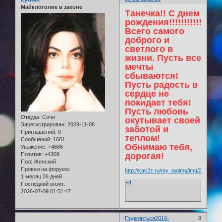
Майклоголик в законе
Танечка!! С днем
рождения!!!!!!!!!!!!!!!!!!
Всего самого
доброго и
светлого в
жизни. Пусть все
мечты
сбываются!
Пусть радость в
сердце не
покидает тебя!
Пусть любовь
Откуда:
Сочи
окутывает своей
Зарегистрирован
: 2009-11-08
заботой и
Приглашений:
0
теплом!
Сообщений:
1681
Обнимаю тебя,
Уважение:
+4686
Позитив:
+4308
дорогая!
Пол:
Женский
Провел на форуме:
http://kak2z.ru/my_tagimg/img/2015/05/2
1 месяц 26 дней
+4
Последний визит:
2026-07-09 01:51:47
Поделиться
2016-
9