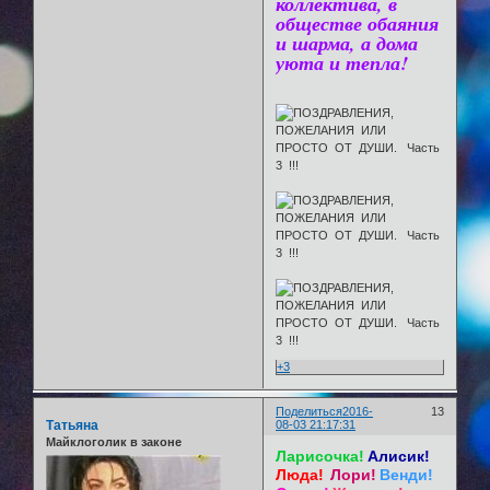
коллектива, в
обществе обаяния
и шарма, а дома
уюта и тепла!
+3
Поделиться
2016-
13
Татьяна
08-03 21:17:31
Майклоголик в законе
Ларисочка!
Алисик!
Люда!
Лори!
Венди!