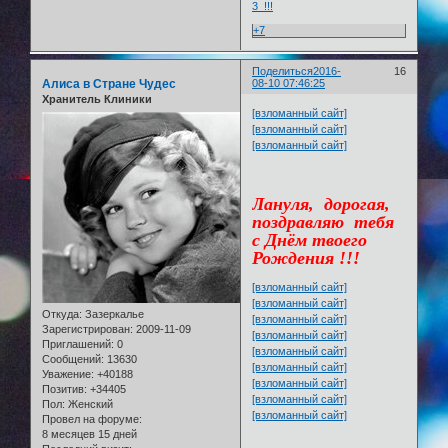
+7
Поделиться
2016-
16
Алиса в Стране Чудес
08-10 07:46:25
Хранитель Клиники
[взломанный сайт]
[взломанный сайт]
[взломанный сайт]
Лануля, дорогая,
поздравляю тебя
с Днём твоего
Рождения !!!
[взломанный сайт]
[взломанный сайт]
Откуда:
Зазеркалье
[взломанный сайт]
Зарегистрирован
: 2009-11-09
[взломанный сайт]
Приглашений:
0
[взломанный сайт]
Сообщений:
13630
[взломанный сайт]
Уважение:
+40188
[взломанный сайт]
Позитив:
+34405
[взломанный сайт]
Пол:
Женский
[взломанный сайт]
Провел на форуме:
8 месяцев 15 дней