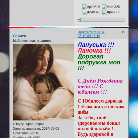
+7
Поделиться
2016-
15
Лариса
08-10 04:45:10
Майклоголик в законе
Лануська !!!
Ланочка !!!
Дорогая
подружка моя
!!!
С Днём Рождения
тебя !!! С
юбилеем !!!
С Юбилеем дорогая
! Этим августовским
днём
За тебя, твоё
здоровье мы бокал
Откуда:
Красноярск
полней нальём !
Зарегистрирован
: 2014-05-08
Будь здоровой и
Приглашений:
0
Сообщений:
4089