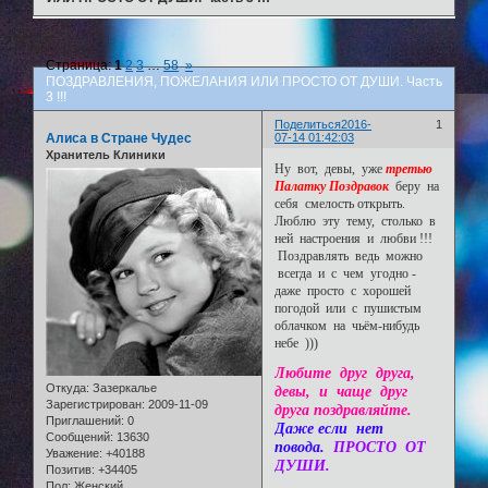
Страница:
1
2
3
…
58
»
ПОЗДРАВЛЕНИЯ, ПОЖЕЛАНИЯ ИЛИ ПРОСТО ОТ ДУШИ. Часть
3 !!!
Поделиться
2016-
1
Алиса в Стране Чудес
07-14 01:42:03
Хранитель Клиники
Ну вот, девы, уже
третью
Палатку Поздравок
беру на
себя смелость открыть.
Люблю эту тему, столько в
ней настроения и любви !!!
Поздравлять ведь можно
всегда и с чем угодно -
даже просто с хорошей
погодой или с пушистым
облачком на чьём-нибудь
небе )))
Любите друг друга,
Откуда:
Зазеркалье
девы, и чаще друг
Зарегистрирован
: 2009-11-09
друга поздравляйте.
Приглашений:
0
Даже если нет
Сообщений:
13630
повода.
ПРОСТО ОТ
Уважение:
+40188
ДУШИ.
Позитив:
+34405
Пол:
Женский