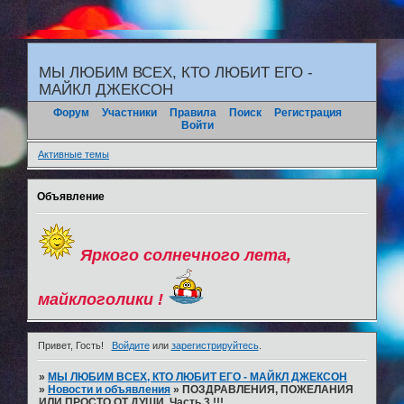
"
МЫ ЛЮБИМ ВСЕХ, КТО ЛЮБИТ ЕГО -
МАЙКЛ ДЖЕКСОН
Форум
Участники
Правила
Поиск
Регистрация
Войти
Активные темы
Объявление
Яркого солнечного лета,
майклоголики !
Привет, Гость!
Войдите
или
зарегистрируйтесь
.
»
МЫ ЛЮБИМ ВСЕХ, КТО ЛЮБИТ ЕГО - МАЙКЛ ДЖЕКСОН
»
Новости и объявления
»
ПОЗДРАВЛЕНИЯ, ПОЖЕЛАНИЯ
ИЛИ ПРОСТО ОТ ДУШИ. Часть 3 !!!