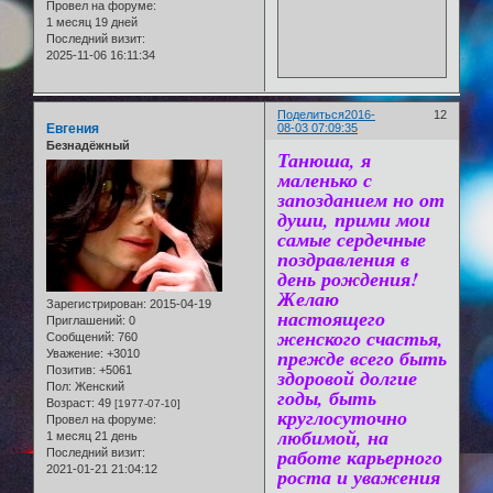
Провел на форуме:
1 месяц 19 дней
Последний визит:
2025-11-06 16:11:34
Поделиться
2016-
12
Евгения
08-03 07:09:35
Безнадёжный
Танюша, я
маленько с
запозданием но от
души, прими мои
самые сердечные
поздравления в
день рождения!
Желаю
Зарегистрирован
: 2015-04-19
настоящего
Приглашений:
0
женского счастья,
Сообщений:
760
прежде всего быть
Уважение:
+3010
Позитив:
+5061
здоровой долгие
Пол:
Женский
годы, быть
Возраст:
49
[1977-07-10]
круглосуточно
Провел на форуме:
любимой, на
1 месяц 21 день
работе карьерного
Последний визит:
2021-01-21 21:04:12
роста и уважения