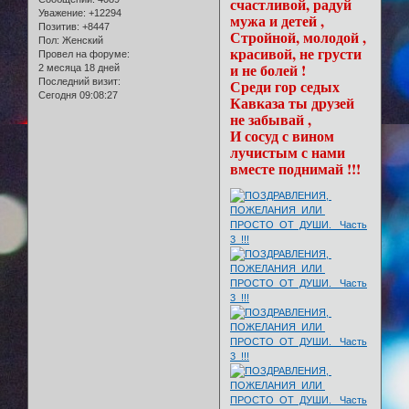
счастливой, радуй
Уважение:
+12294
мужа и детей ,
Позитив:
+8447
Стройной, молодой ,
Пол:
Женский
красивой, не грусти
Провел на форуме:
и не болей !
2 месяца 18 дней
Последний визит:
Среди гор седых
Сегодня 09:08:27
Кавказа ты друзей
не забывай ,
И сосуд с вином
лучистым с нами
вместе поднимай !!!