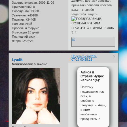
Димуля,
цветами засыпал,
Зарегистрирован
: 2009-11-09
прям-таки завалил, красота
Приглашений:
0
какая, спасибо !
Сообщений:
13630
Рада тебя видеть
Уважение:
+40188
Позитив:
+34405
Пол:
Женский
Провел на форуме:
8 месяцев 15 дней
Последний визит:
+6
Вчера 22:26:26
Поделиться
2016-
5
Lyudik
07-17 00:58:23
Майклоголик в законе
Алиса в
Стране Чудес
написал(а):
Поэтому
поздравляю нас
всех, а
особенно
Людочку и Ален,
с этим
необычным
праздником !