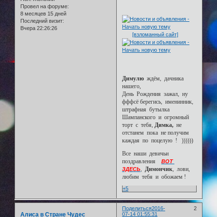
Провел на форуме:
8 месяцев 15 дней
Последний визит:
Вчера 22:26:26
[взломанный сайт]
Димулю
ждём, дачника
нашего,
День Рождения зажал, ну
фффсё берегись, именинник,
штрафная бутылка
Шампанского и огромный
торт с тебя,
Димка,
не
отстанем пока не получим
каждая по поцелую ! ))))))
Все наши девичьи
поздравления
ВОТ
Димончик
, лови,
ЗДЕСЬ
,
любим тебя и обожаем !
+5
Поделиться
2016-
2
Алиса в Стране Чудес
07-14 01:55:31