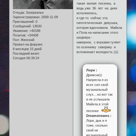
такая милая песенка, а
ведь уже 36 лет на днях
Откуда:
Зазеркалье
исполнилось,
Зарегистрирован
: 2009-11-09
и где-то сейчас эта
Приглашений:
0
гипотетическкая девушка,
Сообщений:
13630
которая вдохновила Майкла
Уважение:
+40188
и Пола на написание этого
Позитив:
+34408
шедевра -
Пол:
Женский
наверное, с внуками гуляет
Провел на форуме:
по осеннему скверику и
8 месяцев 15 дней
вспоминает молодость ))))
Последний визит:
Сегодня 06:39:24
Лори :
Дримсик))
Напрягла я из
всех сил свой
музыкальный
слух....но вот так
и не услышала
Майкла в этой
песенке
Dreamstreams :
Лори, дык и я
тоже, сколько
свой не
музыкальный