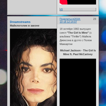
+5
Поделиться
2018-
23
Dreamstreams
10-18 12:14:07
Майклоголик в законе
18 октября 1982 выпущен
сингл
"The Girl Is Mine"
(с
альбома "Thriller") Майкла
Джексона в дуэте с Полом
Маккартни
Michael Jackson - The Girl Is
Mine ft. Paul McCartney