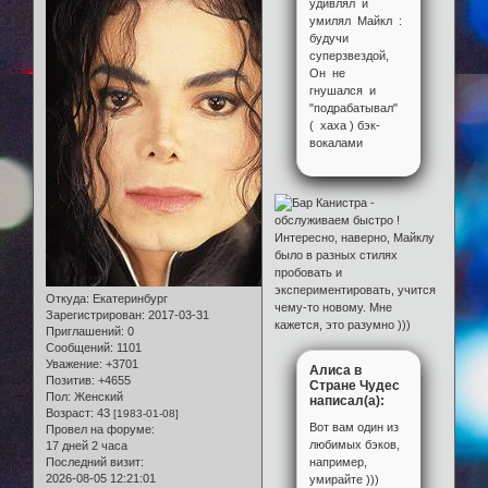
удивлял и
умилял Майкл :
будучи
суперзвездой,
Он не
гнушался и
"подрабатывал"
( хаха ) бэк-
вокалами
Интересно, наверно, Майклу
было в разных стилях
пробовать и
экспериментировать, учится
Откуда:
Екатеринбург
чему-то новому. Мне
Зарегистрирован
: 2017-03-31
кажется, это разумно )))
Приглашений:
0
Сообщений:
1101
Уважение:
+3701
Алиса в
Позитив:
+4655
Стране Чудес
Пол:
Женский
написал(а):
Возраст:
43
[1983-01-08]
Вот вам один из
Провел на форуме:
любимых бэков,
17 дней 2 часа
например,
Последний визит:
2026-08-05 12:21:01
умирайте )))