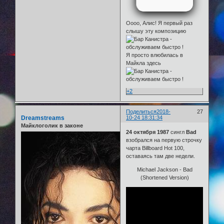
Оооо, Алис! Я первый раз
слышу эту композицию
Я просто влюбилась в
Майкла здесь
+2
Поделиться
2018-
27
Dreamstreams
10-24 18:31:34
Майклоголик в законе
24 октября 1987
сингл
Bad
взобрался на первую строчку
чарта Billboard Hot 100,
оставаясь там две недели.
Michael Jackson - Bad
(Shortened Version)