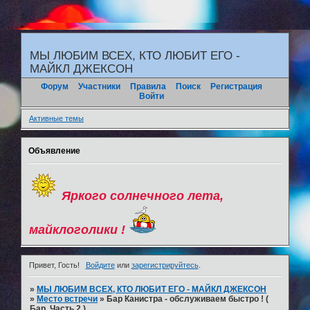
"
МЫ ЛЮБИМ ВСЕХ, КТО ЛЮБИТ ЕГО -
МАЙКЛ ДЖЕКСОН
Форум
Участники
Правила
Поиск
Регистрация
Войти
Активные темы
Объявление
Яркого солнечного лета,
майклоголики !
Привет, Гость!
Войдите
или
зарегистрируйтесь
.
»
МЫ ЛЮБИМ ВСЕХ, КТО ЛЮБИТ ЕГО - МАЙКЛ ДЖЕКСОН
»
Место встречи
»
Бар Канистра - обслуживаем быстро ! (
Бар. Часть 2.)