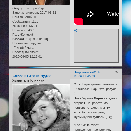
Откуда:
Екатеринбург
Зарегистрирован
: 2017-03-31
Приглашений:
0
Сообщений:
1101
Уважение:
+3701
Позитив:
+4655
+5
Пол:
Женский
Возраст:
43
[1983-01-08]
Провел на форуме:
17 дней 2 часа
Последний визит:
2026-08-05 12:21:01
Поделиться
2018-
24
Алиса в Стране Чудес
10-20 14:33:29
Хранитель Клиники
О, в Баре диджей появился
! Оживает Бар, это радует
!
Пока бармен
Лариска
где-то
сгорает на работе до
первых петухов, мы тут
хотя бы потанцуем,
музычку послушаем )))))
"The Girl Is Mine" -
прекрасное настроение,