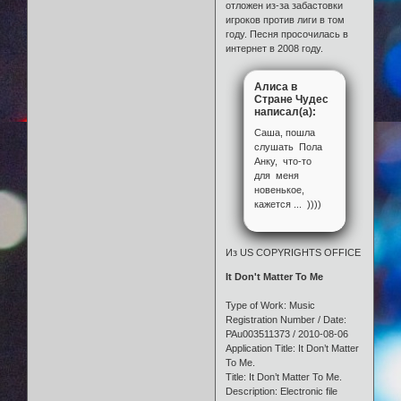
отложен из-за забастовки
игроков против лиги в том
году. Песня просочилась в
интернет в 2008 году.
Алиса в
Стране Чудес
написал(а):
Саша, пошла
слушать Пола
Анку, что-то
для меня
новенькое,
кажется ... ))))
Из US COPYRIGHTS OFFICE
It Don't Matter To Me
Type of Work: Music
Registration Number / Date:
PAu003511373 / 2010-08-06
Application Title: It Don’t Matter
To Me.
Title: It Don’t Matter To Me.
Description: Electronic file