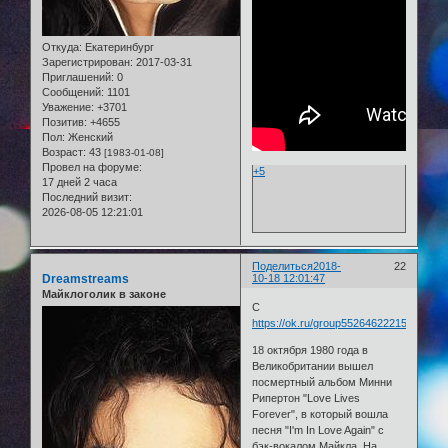
Откуда:
Екатеринбург
Зарегистрирован
: 2017-03-31
Приглашений:
0
Сообщений:
1101
Уважение:
+3701
Позитив:
+4655
Пол:
Женский
Возраст:
43
[1983-01-08]
Провел на форуме:
+5
17 дней 2 часа
Последний визит:
2026-08-05 12:21:01
Поделиться
2018-
22
Dreamstreams
10-18 12:01:47
Майклоголик в законе
С
https://ok.ru/group55264622215185/top
18 октября 1980 года в
Великобритании вышел
посмертный альбом Минни
Рипертон "Love Lives
Forever", в который вошла
песня "I'm In Love Again" с
бэк-вокалом Майкла. На