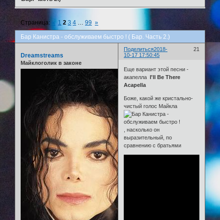
Страница:
«
1
2
3
4
…
99
»
Бар Канистра - обслуживаем быстро ! ( Бар. Часть 2.)
Поделиться
2018-
21
Dreamstreams
10-17 17:50:45
Майклоголик в законе
Еще вариант этой песни -
акапелла
I'll Be There
Acapella
Боже, какой же кристально-
чистый голос Майкла
, насколько он
выразительный, по
сравнению с братьями