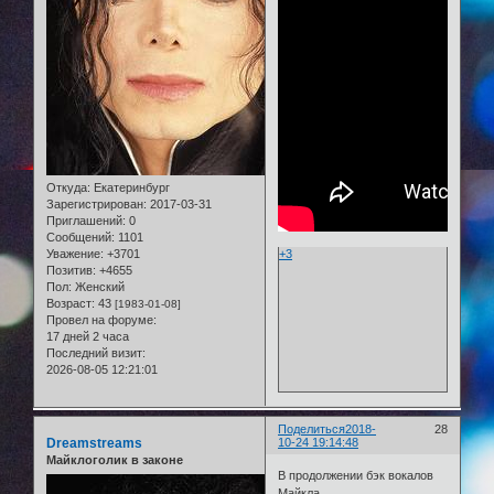
Откуда:
Екатеринбург
Зарегистрирован
: 2017-03-31
Приглашений:
0
Сообщений:
1101
Уважение:
+3701
+3
Позитив:
+4655
Пол:
Женский
Возраст:
43
[1983-01-08]
Провел на форуме:
17 дней 2 часа
Последний визит:
2026-08-05 12:21:01
Поделиться
2018-
28
Dreamstreams
10-24 19:14:48
Майклоголик в законе
В продолжении бэк вокалов
Майкла