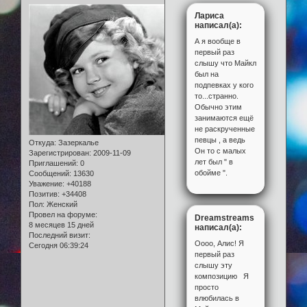
Лариса
написал(а):
А я вообще в
первый раз
слышу что Майкл
был на
подпевках у кого
то...странно.
Обычно этим
занимаются ещё
не раскрученные
певцы , а ведь
Откуда:
Зазеркалье
Он то с малых
Зарегистрирован
: 2009-11-09
лет был " в
Приглашений:
0
обойме ".
Сообщений:
13630
Уважение:
+40188
Позитив:
+34408
Пол:
Женский
Провел на форуме:
Dreamstreams
8 месяцев 15 дней
написал(а):
Последний визит:
Оооо, Алис! Я
Сегодня 06:39:24
первый раз
слышу эту
композицию Я
просто
влюбилась в