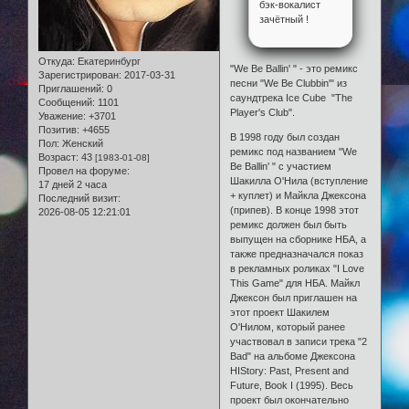
бэк-вокалист
зачётный !
Откуда:
Екатеринбург
"We Be Ballin' " - это ремикс
Зарегистрирован
: 2017-03-31
песни "We Be Clubbin'" из
Приглашений:
0
саундтрека Ice Cube "The
Сообщений:
1101
Player's Club".
Уважение:
+3701
Позитив:
+4655
В 1998 году был создан
Пол:
Женский
ремикс под названием "We
Возраст:
43
[1983-01-08]
Be Ballin' " с участием
Провел на форуме:
Шакилла О'Нила (вступление
17 дней 2 часа
+ куплет) и Майкла Джексона
Последний визит:
(припев). В конце 1998 этот
2026-08-05 12:21:01
ремикс должен был быть
выпущен на сборнике НБА, а
также предназначался показ
в рекламных роликах "I Love
This Game" для НБА. Майкл
Джексон был приглашен на
этот проект Шакилем
О'Нилом, который ранее
участвовал в записи трека "2
Bad" на альбоме Джексона
HIStory: Past, Present and
Future, Book I (1995). Весь
проект был окончательно