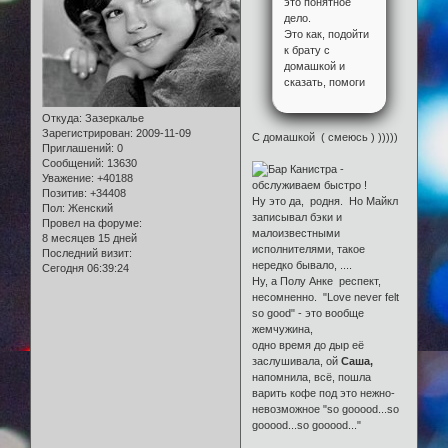
это понятное
дело.
Это как, подойти
к брату с
домашкой и
сказать, помоги
Откуда:
Зазеркалье
Зарегистрирован
: 2009-11-09
С домашкой ( смеюсь ) )))))
Приглашений:
0
Сообщений:
13630
Уважение:
+40188
Позитив:
+34408
Ну это да, родня. Но Майкл
Пол:
Женский
записывал бэки и
Провел на форуме:
малоизвестными
8 месяцев 15 дней
исполнителями, такое
Последний визит:
нередко бывало, ....
Сегодня 06:39:24
Ну, а Полу Анке респект,
несомненно. "Love never felt
so good" - это вообще
жемчужина,
одно время до дыр её
заслушивала, ой
Саша,
напомнила, всё, пошла
варить кофе под это нежно-
невозможное "so goооod...so
goооod...so goооod..."