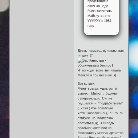
представляю
сколько надо
было заплатить
Майклу за это
УУУУУУ в 1981
году
Девы, насмешли, читаю вас
и ржу )))
Я по ходу тоже не нашла
Майкла в той песенке ))
Вот кстати.
Меня всегда удивлял и
умилял Майкл : будучи
суперзвездой, Он не
гнушался и "подрабатывал"
( хаха ) бэк-вокалами,
хотя, казалось бы, в Его ли
статусе на подпевках
светиться ))) Он ведь
реально часто пел на
бэквокале у многих артистов.
Зачем Ему это было надо ?