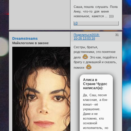
Саша, пошла слушать Пола
Анку, что-то для меня
новенькое, кажется ... ))))
+3
Поделиться
2018-
31
Dreamstreams
10-26 13:03:16
Майклоголик в законе
Сестры, братья,
родственники, это понятное
дело
Это как, подойти к
брату с домашкой и сказать,
помоги
Алиса в
Стране Чудес
написал(а):
Да, Саш, песня
классная, а бэк-
вокал - её
украшение.
Даже и не
вспомню, кто
основной
исполнитель, но