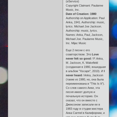
(eService)
Copyright Claimant: Paulanne
Music, Inc.
Date of Creation:
1980
Authorship on Application: Paul
Anka, 1941. Authorship: music,
lyrics. Michael Joe Jackson.
Authorship: music, lyrics.
Names: Anka, Paul, Jackson,
Michael Joe. Paulanne Music,
Inc. Mijac Music
Еще 2 песни с его
соавторством. Это
Love
never felt so good
/ P. Anka,
M. Jackson, K. Wakefield
(созданная в 1980, вошедшая
в альбом "Xscape", 2010). И
I
never heard
/ Anka, Jackson
(также из 1980, но, она была
переименована в "This Is It").
Со слов самого Анки, эта
песня имеет долгую и
печальную историю. Он
сказал, что он вместе с
Джексоном записали ее в
1983 году в студии мистера
Анка Carmel в Калифорнии, и