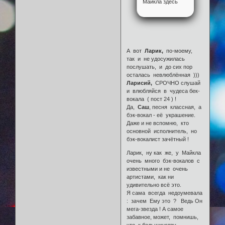
Майкла здесь
А вот
Ларик,
по-моему,
так и не удосужилась
послушать, и до сих пор
осталась невлюблённая )))
Ларисий,
СРОЧНО слушай
и влюбляйся в чудеса бек-
вокала ( пост 24 ) !
Да,
Саш
, песня классная, а
бэк-вокал - её украшение.
Даже и не вспомню, кто
основной исполнитель, но
бэк-вокалист зачётный !
Ларик, ну как же, у Майкла
очень много бэк-вокалов с
известными и не очень
артистами, как ни
удивительно всё это.
Я сама всегда недоумевала
: зачем Ему это ? Ведь Он
мега-звезда ! А самое
забавное, может, помнишь,
что к большинству