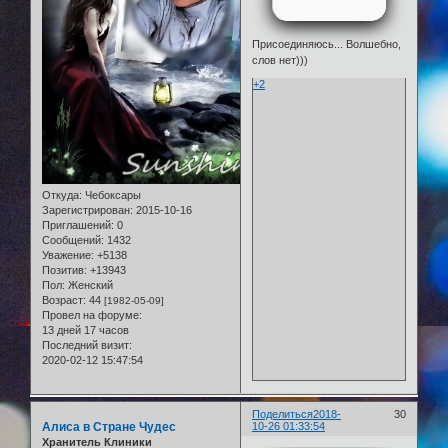
Присоединяюсь... Волшебно,
слов нет)))
+2
Откуда:
Чебоксары
Зарегистрирован
: 2015-10-16
Приглашений:
0
Сообщений:
1432
Уважение:
+5138
Позитив:
+13943
Пол:
Женский
Возраст:
44
[1982-05-09]
Провел на форуме:
13 дней 17 часов
Последний визит:
2020-02-12 15:47:54
Поделиться
2018-
30
Алиса в Стране Чудес
10-26 01:33:54
Хранитель Клиники