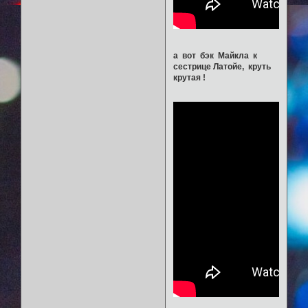
а вот бэк Майкла к
сестрице Латойе, круть
крутая !