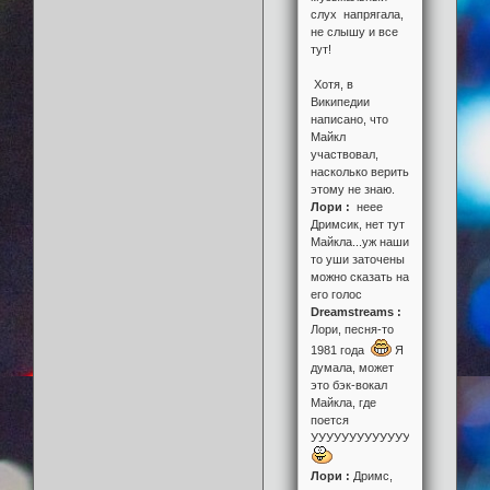
слух напрягала,
не слышу и все
тут!
Хотя, в
Википедии
написано, что
Майкл
участвовал,
насколько верить
этому не знаю.
Лори :
неее
Дримсик, нет тут
Майкла...уж наши
то уши заточены
можно сказать на
его голос
Dreamstreams :
Лори, песня-то
1981 года
Я
думала, может
это бэк-вокал
Майкла, где
поется
УУУУУУУУУУУУУУУУУУУУУУУ
Лори :
Дримс,