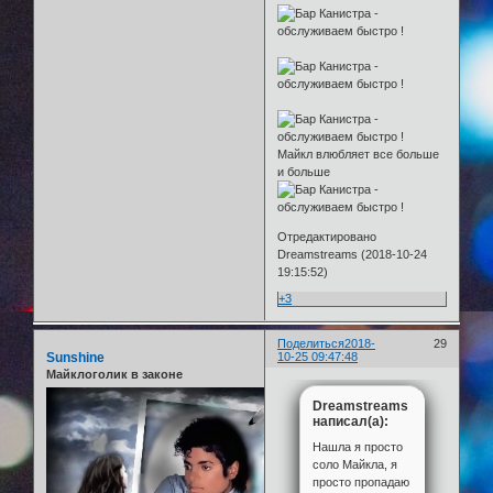
Майкл влюбляет все больше
и больше
Отредактировано
Dreamstreams (2018-10-24
19:15:52)
+3
Поделиться
2018-
29
Sunshine
10-25 09:47:48
Майклоголик в законе
Dreamstreams
написал(а):
Нашла я просто
соло Майкла, я
просто пропадаю