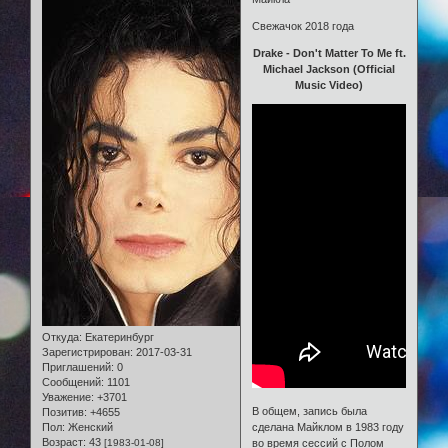
Свежачок 2018 года
Drake - Don't Matter To Me ft.
Michael Jackson (Official
Music Video)
Откуда:
Екатеринбург
Зарегистрирован
: 2017-03-31
Приглашений:
0
Сообщений:
1101
Уважение:
+3701
В общем, запись была
Позитив:
+4655
Пол:
Женский
сделана Майклом в 1983 году
Возраст:
43
[1983-01-08]
во время сессий с Полом