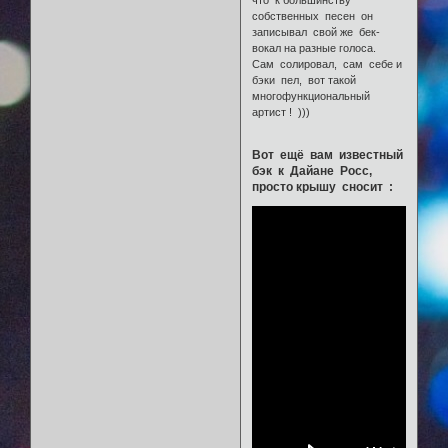
собственных песен он
записывал свой же бек-
вокал на разные голоса.
Сам солировал, сам себе и
бэки пел, вот такой
многофункциональный
артист ! )))
Вот ещё вам известный
бэк к Дайане Росс,
просто крышу сносит :