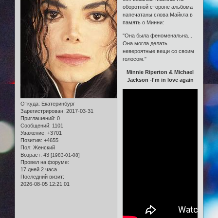
оборотной стороне альбома
напечатаны слова Майкла в
память о Минни:
"Она была феноменальна...
Она могла делать
невероятные вещи со своим
голосом."
Minnie Riperton & Michael
Jackson -I'm in love again
Откуда:
Екатеринбург
Зарегистрирован
: 2017-03-31
Приглашений:
0
Сообщений:
1101
Уважение:
+3701
Позитив:
+4655
Пол:
Женский
Возраст:
43
[1983-01-08]
Провел на форуме:
17 дней 2 часа
Последний визит:
2026-08-05 12:21:01