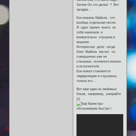
Зачем Он это делал ? Вот
загадка ...
Бэк-вокалы Майкла - это
вообще отдельная песня.
Я одно время много их
себе накачала и
внимательно слушала в
машине.
Интересное дело : когда
бэки Майкла звучат, ты
совершенно уже не
слышишь основного вокала
и исполнителя.
Бэк-вокал становится
лидирующим и слушаешь
только его ...
Вот вам один из любимых
бэков, например, умирайте
)))