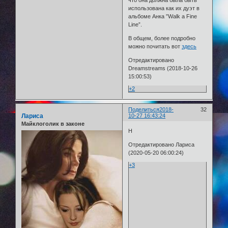
что она должна была быть
использована как их дуэт в
альбоме Анка ”Walk a Fine
Line”.
В общем, более подробно
можно почитать вот
здесь
Отредактировано
Dreamstreams (2018-10-26
15:00:53)
+2
Поделиться
2018-
32
Лариса
10-27 16:43:24
Майклоголик в законе
Н
Отредактировано Лариса
(2020-05-20 06:00:24)
+3