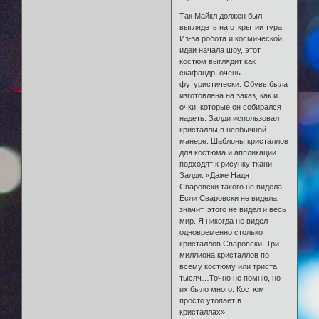
Так Майкл должен был
выглядеть на открытии тура.
Из-за робота и космической
идеи начала шоу, этот
костюм выглядит как
скафандр, очень
футуристически. Обувь была
изготовлена на заказ, как и
очки, которые он собирался
надеть. Залди использовал
кристаллы в необычной
манере. Шаблоны кристаллов
для костюма и аппликации
подходят к рисунку ткани.
Залди: «Даже Надя
Сваровски такого не видела.
Если Сваровски не видела,
значит, этого не видел и весь
мир. Я никогда не видел
одновременно столько
кристаллов Сваровски. Три
миллиона кристаллов по
всему костюму или триста
тысяч…Точно не помню, но
их было много. Костюм
просто утопает в
кристаллах».