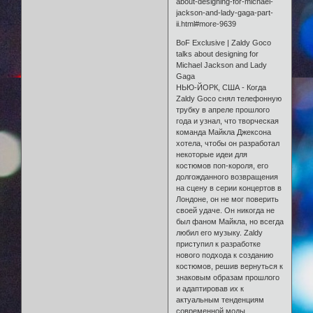
about-designing-for-michael-
jackson-and-lady-gaga-part-
ii.html#more-9639
BoF Exclusive | Zaldy Goco
talks about designing for
Michael Jackson and Lady
Gaga
НЬЮ-ЙОРК, США - Когда
Zaldy Goco снял телефонную
трубку в апреле прошлого
года и узнал, что творческая
команда Майкла Джексона
хотела, чтобы он разработал
некоторые идеи для
костюмов поп-короля, его
долгожданного возвращения
на сцену в серии концертов в
Лондоне, он не мог поверить
своей удаче. Он никогда не
был фаном Майкла, но всегда
любил его музыку. Zaldy
приступил к разработке
нового подхода к созданию
костюмов, решив вернуться к
знаковым образам прошлого
и адаптировав их к
актуальным тенденциям
современной моды.