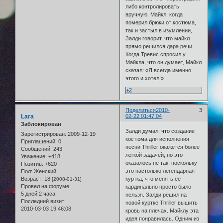
либо контролировать
вручную. Майкл, когда
померил брюки от костюма,
так и застыл в изумлении,
Залди говорит, что майкл
прямо решился дара речи.
Когда Тревис спросил у
Майкла, что он думает, Майкл
сказал: «Я всегда именно
этого и хотел!»
+2
Поделиться
2010-
3
Lara
02-22 01:47:04
Заблокирован
Залди думал, что создание
Зарегистрирован
: 2009-12-19
костюма для исполнения
Приглашений:
0
песни Thriller окажется более
Сообщений:
243
легкой задачей, но это
Уважение:
+418
оказалось не так, поскольку
Позитив:
+620
это настолько легендарная
Пол:
Женский
Возраст:
18
куртка, что менять её
[2008-01-31]
Провел на форуме:
кардинально просто было
5 дней 2 часа
нельзя. Залди решил на
Последний визит:
новой куртке Thriller вышить
2010-03-03 19:46:08
кровь на плечах. Майклу эта
идея понравилась. Одним из