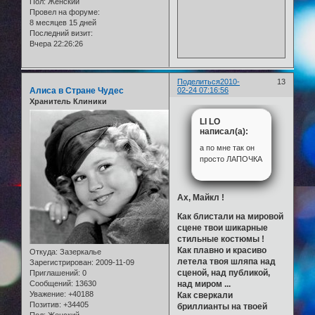
Пол:
Женский
Провел на форуме:
8 месяцев 15 дней
Последний визит:
Вчера 22:26:26
Поделиться
2010-
13
Алиса в Стране Чудес
02-24 07:16:56
Хранитель Клиники
LI LO
написал(а):
а по мне так он
просто ЛАПОЧКА
Ах, Майкл !
Как блистали на мировой
сцене твои шикарные
стильные костюмы !
Как плавно и красиво
Откуда:
Зазеркалье
летела твоя шляпа над
Зарегистрирован
: 2009-11-09
сценой, над публикой,
Приглашений:
0
над миром ...
Сообщений:
13630
Уважение:
+40188
Как сверкали
Позитив:
+34405
бриллианты на твоей