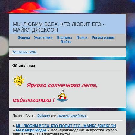
"
МЫ ЛЮБИМ ВСЕХ, КТО ЛЮБИТ ЕГО -
МАЙКЛ ДЖЕКСОН
Форум
Участники
Правила
Поиск
Регистрация
Войти
Активные темы
Объявление
Яркого солнечного лета,
майклоголики !
Привет, Гость!
Войдите
или
зарегистрируйтесь
.
»
МЫ ЛЮБИМ ВСЕХ, КТО ЛЮБИТ ЕГО - МАЙКЛ ДЖЕКСОН
»
MJ в Мире Моды.
»
Всё -произведение искусства, супер
шик и стиль!!! Неповторимость!!!