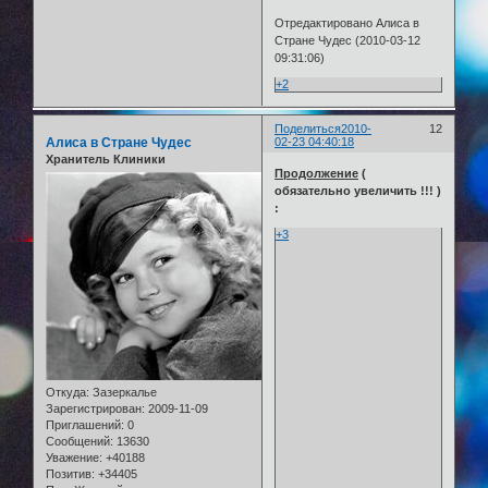
Отредактировано Алиса в
Стране Чудес (2010-03-12
09:31:06)
+2
Поделиться
2010-
12
Алиса в Стране Чудес
02-23 04:40:18
Хранитель Клиники
Продолжение
(
обязательно увеличить !!! )
:
+3
Откуда:
Зазеркалье
Зарегистрирован
: 2009-11-09
Приглашений:
0
Сообщений:
13630
Уважение:
+40188
Позитив:
+34405