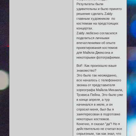
Результаты были
удивительны и было принято
решение сделать Zaldy
главным художником по
костюмам на предстоящих
концертах.
Zaldy любезно согласился
поделиться личными
впечатлениями об опыте
проектирования костюмов
для Майкла Джексона и
некоторыми фотографиями.
BoF: Как произошло ваше
знакомство?
Это было так неожиданно,
все началось с телефонного
звонка от представителя
хореографа Майкла Михаила,
Трэвиса Пейна. Это было уже
в конце апреля, а тур
начинался в июле, и он
спросил меня, был бы я
заинтересован в подготовке
некоторых костюмов.
Конечно, я сказал "да"! Но я
действительно не считал все
серьезным, так как знал, что