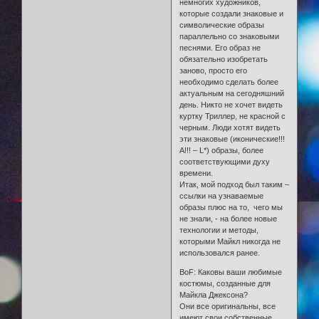
немногих художников,
которые создали знаковые и
символические образы
параллельно со знаковыми
песнями. Его образ не
обязательно изобретать
заново, просто его
необходимо сделать более
актуальным на сегодняшний
день. Никто не хочет видеть
куртку Триллер, не красной с
черным. Люди хотят видеть
эти знаковые (иконические!!!
А!!! – L*) образы, более
соответствующими духу
времени.
Итак, мой подход был таким –
ссылки на узнаваемые
образы плюс на то, чего мы
не знали, - на более новые
технологии и методы,
которыми Майкл никогда не
использовался ранее.
BoF: Каковы ваши любимые
костюмы, созданные для
Майкла Джексона?
Они все оригинальны, все
имеют свои собственные