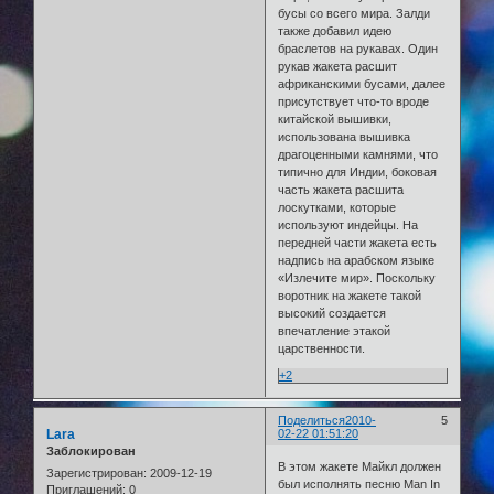
бусы со всего мира. Залди
также добавил идею
браслетов на рукавах. Один
рукав жакета расшит
африканскими бусами, далее
присутствует что-то вроде
китайской вышивки,
использована вышивка
драгоценными камнями, что
типично для Индии, боковая
часть жакета расшита
лоскутками, которые
используют индейцы. На
передней части жакета есть
надпись на арабском языке
«Излечите мир». Поскольку
воротник на жакете такой
высокий создается
впечатление этакой
царственности.
+2
Поделиться
2010-
5
Lara
02-22 01:51:20
Заблокирован
В этом жакете Майкл должен
Зарегистрирован
: 2009-12-19
был исполнять песню Man In
Приглашений:
0