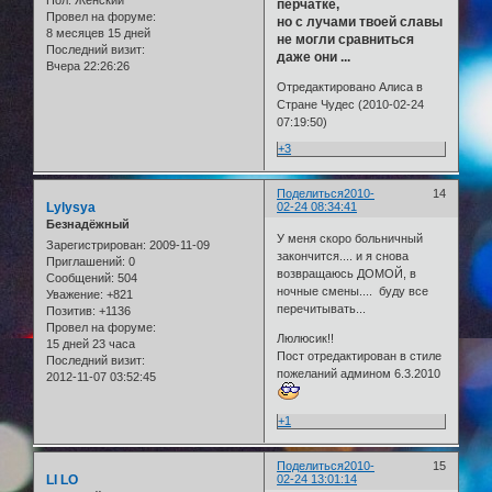
Пол:
Женский
перчатке,
Провел на форуме:
но с лучами твоей славы
8 месяцев 15 дней
не могли сравниться
Последний визит:
даже они ...
Вчера 22:26:26
Отредактировано Алиса в
Стране Чудес (2010-02-24
07:19:50)
+3
Поделиться
2010-
14
Lylysya
02-24 08:34:41
Безнадёжный
У меня скоро больничный
Зарегистрирован
: 2009-11-09
закончится.... и я снова
Приглашений:
0
возвращаюсь ДОМОЙ, в
Сообщений:
504
ночные смены.... буду все
Уважение:
+821
перечитывать...
Позитив:
+1136
Провел на форуме:
Люлюсик!!
15 дней 23 часа
Пост отредактирован в стиле
Последний визит:
пожеланий админом 6.3.2010
2012-11-07 03:52:45
+1
Поделиться
2010-
15
LI LO
02-24 13:01:14