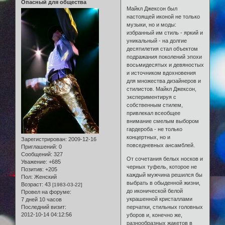
Опасный для общества
Майкл Джексон был
настоящей иконой не только
музыки, но и моды:
избранный им стиль - яркий и
уникальный - на долгие
десятилетия стал объектом
подражания поколений эпохи
восьмидесятых и девяностых
и источником вдохновения
для множества дизайнеров и
стилистов. Майкл Джексон,
экспериментируя с
собственным стилем,
привлекал всеобщее
внимание смелым выбором
гардероба - не только
концертных, но и
Зарегистрирован
: 2009-12-16
повседневных ансамблей.
Приглашений:
0
Сообщений:
327
От сочетания белых носков и
Уважение:
+685
черных туфель, которое не
Позитив:
+205
каждый мужчина решился бы
Пол:
Женский
выбрать в обыденной жизни,
Возраст:
43
[1983-03-22]
до иконической белой
Провел на форуме:
украшенной кристаллами
7 дней 10 часов
Последний визит:
перчатки, стильных головных
2012-10-14 04:12:56
уборов и, конечно же,
разнообразных жакетов в