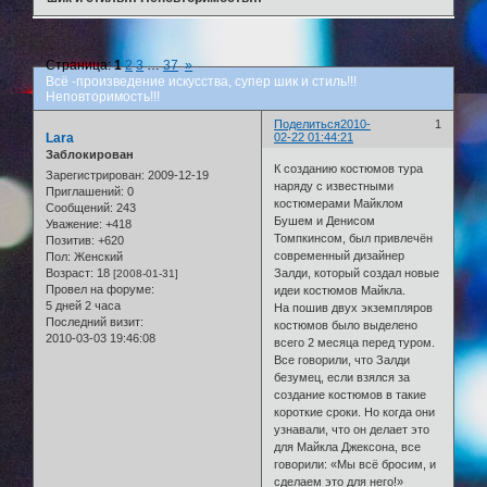
Страница:
1
2
3
…
37
»
Всё -произведение искусства, супер шик и стиль!!!
Неповторимость!!!
Поделиться
2010-
1
Lara
02-22 01:44:21
Заблокирован
К созданию костюмов тура
Зарегистрирован
: 2009-12-19
наряду с известными
Приглашений:
0
костюмерами Майклом
Сообщений:
243
Бушем и Денисом
Уважение:
+418
Томпкинсом, был привлечён
Позитив:
+620
современный дизайнер
Пол:
Женский
Возраст:
18
Залди, который создал новые
[2008-01-31]
Провел на форуме:
идеи костюмов Майкла.
5 дней 2 часа
На пошив двух экземпляров
Последний визит:
костюмов было выделено
2010-03-03 19:46:08
всего 2 месяца перед туром.
Все говорили, что Залди
безумец, если взялся за
создание костюмов в такие
короткие сроки. Но когда они
узнавали, что он делает это
для Майкла Джексона, все
говорили: «Мы всё бросим, и
сделаем это для него!»