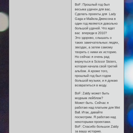
BoF: Прошлый год был
весьма удачен для вас.
Сделать проекты для Lady
Gaga и Майкла Джексона в
один год является довольно
большой удачей. Что ждет
вас впереди в 2010?
Это здорово, слышать о
таких замечательных людях,
звездах, а затем самому
творить с ними их историю.
Но сейчас я очень рад
вернуться в Scissor Sisters,
которая начала свой третий
альбом. А кроме того,
прошлый год был годом
большой музыки, и я думаю
возвратиться в моду.
BoF: Zaldy может быть
модным лейблом?
Может быть. Сейчас я
работаю над платьем для Met
Ball. Итак, давайте
посмотрим. Я работаю над
некоторыми проектами.
BoF: Спасибо большое Zaldy
за вашу историю.