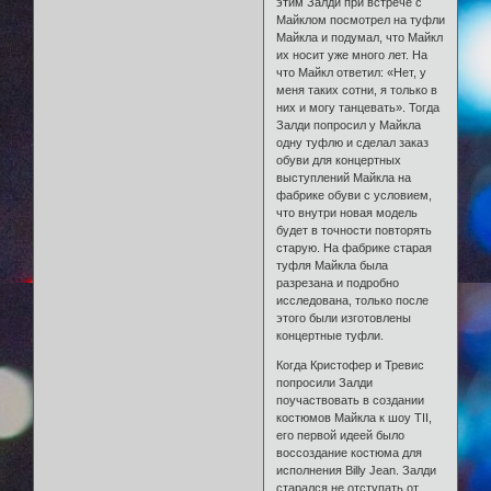
этим Залди при встрече с
Майклом посмотрел на туфли
Майкла и подумал, что Майкл
их носит уже много лет. На
что Майкл ответил: «Нет, у
меня таких сотни, я только в
них и могу танцевать». Тогда
Залди попросил у Майкла
одну туфлю и сделал заказ
обуви для концертных
выступлений Майкла на
фабрике обуви с условием,
что внутри новая модель
будет в точности повторять
старую. На фабрике старая
туфля Майкла была
разрезана и подробно
исследована, только после
этого были изготовлены
концертные туфли.
Когда Кристофер и Тревис
попросили Залди
поучаствовать в создании
костюмов Майкла к шоу TII,
его первой идеей было
воссоздание костюма для
исполнения Billy Jean. Залди
старался не отступать от