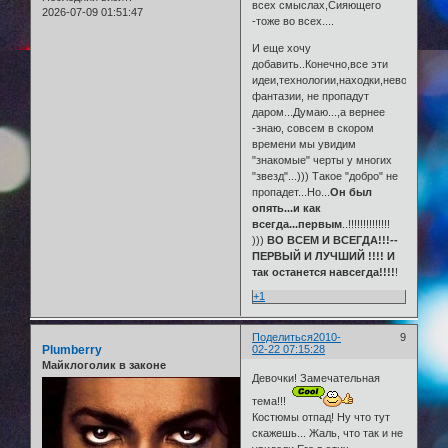
всех смыслах,Сияющего
2026-07-09 01:51:47
-тоже во всех....
И еще хочу
добавить..Конечно,все эти
идеи,технологии,находки,невообрази
фантазии, не пропадут
даром...Думаю...,а вернее
-знаю, совсем в скором
времени мы увидим
"знакомые" черты у многих
"звезд"...))) Такое "добро" не
пропадет...Но...
Он был
опять...и как
всегда...первым
..!!!!!!!!!!!!!!
)))
ВО ВСЕМ И ВСЕГДА!!!--
ПЕРВЫЙ И ЛУЧШИЙ !!!! И
так останется навсегда!!!!
!
+1
Поделиться
2010-
9
Plumberry
02-22 07:15:28
Майклоголик в законе
Девочки! Замечательная
тема!!!
Костюмы отпад! Ну что тут
скажешь... Жаль, что так и не