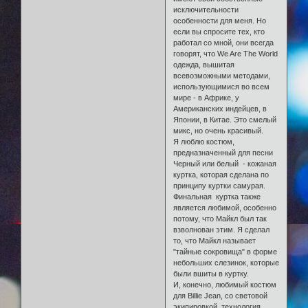
исключительности
особенности для меня. Но
если вы спросите тех, кто
работал со мной, они всегда
говорят, что We Are The World
одежда, вышитая
всевозможными методами,
использующимися во всем
мире - в Африке, у
Американских индейцев, в
Японии, в Китае. Это смелый
микс, но очень красивый.
Я люблю костюм,
предназначенный для песни
Черный или белый - кожаная
куртка, которая сделана по
принципу куртки самурая.
Финальная куртка также
является любимой, особенно
потому, что Майкл был так
взволнован этим. Я сделал
то, что Майкл называет
"тайные сокровища" в форме
небольших слезинок, которые
были вшиты в куртку.
И, конечно, любимый костюм
для Billie Jean, со световой
экипировкой, технология