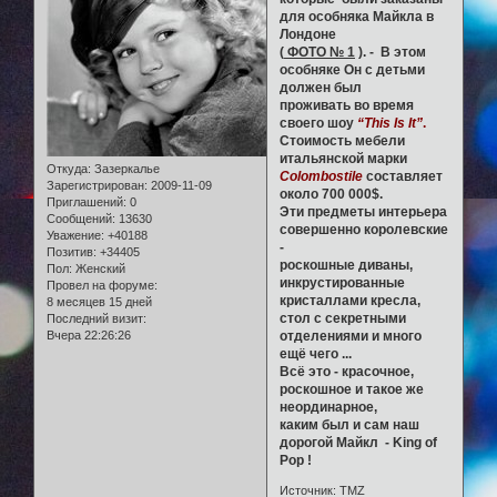
для особняка Майкла в
Лондоне
(
ФОТО № 1
). - В этом
особняке Он с детьми
должен был
проживать во время
своего шоу
“This Is It”
.
Стоимость мебели
итальянской марки
Откуда:
Зазеркалье
Colombostile
составляет
Зарегистрирован
: 2009-11-09
около 700 000$.
Приглашений:
0
Эти предметы интерьера
Сообщений:
13630
совершенно королевские
Уважение:
+40188
-
Позитив:
+34405
роскошные диваны,
Пол:
Женский
инкрустированные
Провел на форуме:
кристаллами кресла,
8 месяцев 15 дней
стол с секретными
Последний визит:
Вчера 22:26:26
отделениями и много
ещё чего ...
Всё это - красочное,
роскошное и такое же
неординарное,
каким был и сам наш
дорогой Майкл - King of
Рop !
Источник: TMZ