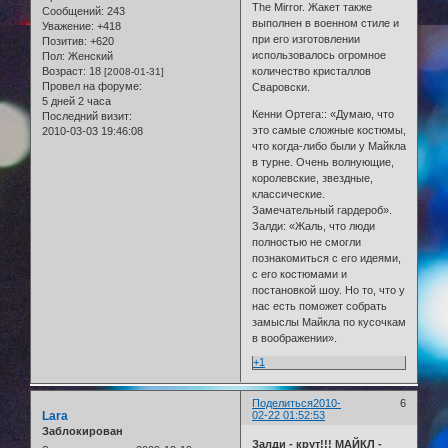
The Mirror. Жакет также
Сообщений:
243
выполнен в военном стиле и
Уважение:
+418
при его изготовлении
Позитив:
+620
использовалось огромное
Пол:
Женский
Возраст:
18
количество кристаллов
[2008-01-31]
Провел на форуме:
Сваровски.
5 дней 2 часа
Кенни Ортега:: «Думаю, что
Последний визит:
это самые сложные костюмы,
2010-03-03 19:46:08
что когда-либо были у Майкла
в турне. Очень волнующие,
королевские, звездные,
классические.
Замечательный гардероб».
Залди: «Жаль, что люди
полностью не смогли
познакомиться с его идеями,
с его костюмами и
постановкой шоу. Но то, что у
нас есть поможет собрать
замыслы Майкла по кусочкам
в воображении».
+1
Поделиться
2010-
6
Lara
02-22 01:52:53
Заблокирован
Залди - крут!!! МАЙКЛ -