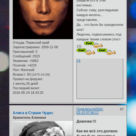
увидели Его в этих
костюмах..
Сейчас сижу, разглядываю
каждую мелочь...
представляю...
Да... это было бы грандиозное
шоу!
Людочка, подписываюсь под
каждым твоим словом (пост
Откуда:
Пермский край
12).
Зарегистрирован
: 2009-11-08
Приглашений:
0
Сообщений:
2323
+1
Уважение:
+5862
Позитив:
+4233
Пол:
Женский
Возраст:
50
[1975-10-29]
Провел на форуме:
1 месяц 26 дней
Последний визит:
2016-05-24 18:43:25
Поделиться
2010-
10
Алиса в Стране Чудес
02-22 07:56:17
Хранитель Клиники
Девочки !!!
Как же всё это должно