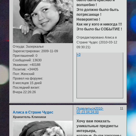
было быть красиво и
волшебно !
Это должно было быть
потрясающе !
Невероятно !
Как ни у кого и никогда !!!
Это было бы СОБЫТИЕ !
Отредактировано Алиса в
Стране Чудес (2010-03-12
Откуда:
Зазеркалье
09:30:21)
Зарегистрирован
: 2009-11-09
+3
Приглашений:
0
Сообщений:
13630
Уважение:
+40188
Позитив:
+34405
Пол:
Женский
Провел на форуме:
8 месяцев 15 дней
Последний визит:
Вчера 22:26:26
Поделиться
2010-
11
Алиса в Стране Чудес
02-23 04:34:00
Хранитель Клиники
Хочу вам показать
уникальные предметы
интерьера,
которые были заказаны