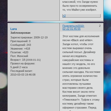
классикой, что Залди нужно
было просто осовременить
то, что Майкл уже изобрел.
+2
Поделиться
2010-
2
Lara
02-22 01:45:55
Заблокирован
Этот костюм для исполнения
Зарегистрирован
: 2009-12-19
песни «Black and white».
Приглашений:
0
Залди хотел, чтобы этот
Сообщений:
243
костюм выражал очень
Уважение:
+418
сильный посыл. Дизайнер
Позитив:
+620
начал исследовать
Пол:
Женский
Возраст:
18
самурайские костюмы и
[2008-01-31]
Провел на форуме:
нашёл эту модель, по его
5 дней 2 часа
мнению это довольно
Последний визит:
сильная находка. На костюме
2010-03-03 19:46:08
опять огромное количество
страз, которые были
изготовлены лучшими
мастерами своего дела.
Костюм весит около пяти
килограмм, Залди отметил:
«Тяжеловат!». Туфли к этому
костюму дизайнер также
оформил стразами. Перед