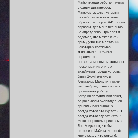
Майкл всегда работал только
с одним дизайнером,
Майклом Бушем, который
разработал все знаковые
образы Триллер и BAD. Таким
образом, для меня все было
не определено. Про себя я
подумал, что может быть
приму участие в создании
некоторых костюмов.
Я слышал, что Майкл
пересмотрел
презентационные материалы
нескольких именитых
дизайнеров, среди которых
были Джон Гальяно и
Александр Маккуин, после
чего выбрал, с кем он хочет
продолжить работу.
Когда он получил мой пакет,
по рассказам очевидцев, он
прыгал и восклицал: "Я
всегда хотел это сделать! Я
всегда хотел сделать это! "
Меня попросили приехать в
Лос-Анджелес, чтобы
встретить Майкла, который
мне сказал, что хотел бы,