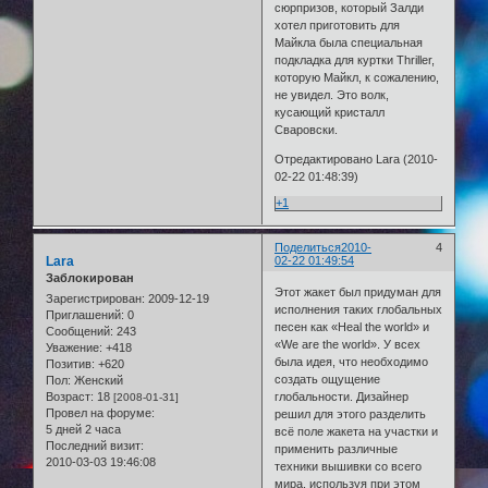
сюрпризов, который Залди
хотел приготовить для
Майкла была специальная
подкладка для куртки Thriller,
которую Майкл, к сожалению,
не увидел. Это волк,
кусающий кристалл
Сваровски.
Отредактировано Lara (2010-
02-22 01:48:39)
+1
Поделиться
2010-
4
Lara
02-22 01:49:54
Заблокирован
Этот жакет был придуман для
Зарегистрирован
: 2009-12-19
исполнения таких глобальных
Приглашений:
0
песен как «Heal the world» и
Сообщений:
243
«We are the world». У всех
Уважение:
+418
была идея, что необходимо
Позитив:
+620
создать ощущение
Пол:
Женский
Возраст:
18
глобальности. Дизайнер
[2008-01-31]
Провел на форуме:
решил для этого разделить
5 дней 2 часа
всё поле жакета на участки и
Последний визит:
применить различные
2010-03-03 19:46:08
техники вышивки со всего
мира, используя при этом