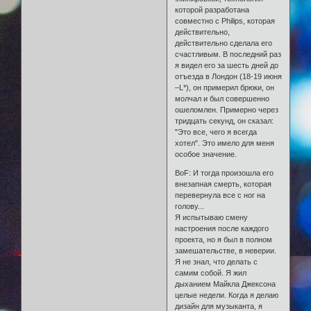
которой разработана
совместно с Philips, которая
действительно,
действительно сделала его
счастливым. В последний раз
я видел его за шесть дней до
отъезда в Лондон (18-19 июня
–L*), он примерил брюки, он
молчал и был совершенно
ошеломлен. Примерно через
тридцать секунд, он сказал:
"Это все, чего я всегда
хотел". Это имело для меня
особое значение.
BoF: И тогда произошла его
внезапная смерть, которая
перевернула все с ног на
голову...
Я испытываю смену
настроения после каждого
проекта, но я был в полном
замешательстве, в неверии.
Я не знал, что делать с
самим собой. Я жил
дыханием Майкла Джексона
целые недели. Когда я делаю
дизайн для музыканта, я