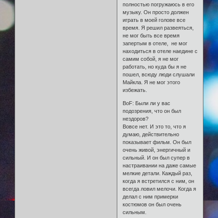
полностью погружаюсь в его
музыку. Он просто должен
играть в моей голове все
время. Я решил развеяться,
не мог быть все время
запертым в отеле, не мог
находиться в отеле наедине с
самим собой, я не мог
работать, но куда бы я не
пошел, всюду люди слушали
Майкла. Я не мог этого
избежать.
BoF: Были ли у вас
подозрения, что он был
нездоров?
Вовсе нет. И это то, что я
думаю, действительно
показывает фильм. Он был
очень живой, энергичный и
сильный. И он был супер в
настраивании на даже самые
мелкие детали. Каждый раз,
когда я встретился с ним, он
всегда ловил мелочи. Когда я
делал с ним примерки
костюмов он был очень
сильным.