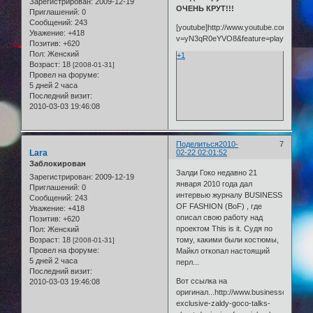
Зарегистрирован
: 2009-12-19
ОЧЕНЬ КРУТ!!!
Приглашений:
0
Сообщений:
243
[youtube]http://www.youtube.com/watch
Уважение:
+418
v=yN3qR0eYVO8&feature=player_embed
Позитив:
+620
Пол:
Женский
+1
Возраст:
18
[2008-01-31]
Провел на форуме:
5 дней 2 часа
Последний визит:
2010-03-03 19:46:08
Поделиться
2010-
7
Lara
02-22 02:01:52
Заблокирован
Залди Гоко недавно 21
Зарегистрирован
: 2009-12-19
января 2010 года дал
Приглашений:
0
интервью журналу BUSINESS
Сообщений:
243
OF FASHION (BoF) , где
Уважение:
+418
описал свою работу над
Позитив:
+620
проектом This is it. Судя по
Пол:
Женский
Возраст:
18
тому, какими были костюмы,
[2008-01-31]
Провел на форуме:
Майкл откопал настоящий
5 дней 2 часа
перл...
Последний визит:
Вот ссылка на
2010-03-03 19:46:08
оригинал...http://www.businessoffashio
exclusive-zaldy-goco-talks-