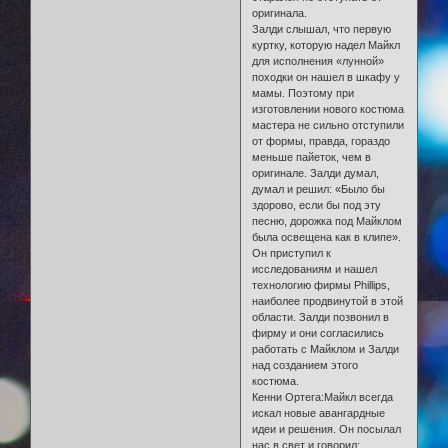
оригинала.
Залди слышал, что первую
куртку, которую надел Майкл
для исполнения «лунной»
походки он нашел в шкафу у
мамы. Поэтому при
изготовлении нового костюма
мастера не сильно отступили
от формы, правда, гораздо
меньше пайеток, чем в
оригинале. Залди думал,
думал и решил: «Было бы
здорово, если бы под эту
песню, дорожка под Майклом
была освещена как в клипе».
Он приступил к
исследованиям и нашел
технологию фирмы Phillips,
наиболее продвинутой в этой
области. Залди позвонил в
фирму и они согласились
работать с Майклом и Залди
над созданием этого
костюма.
Кенни Ортега:Майкл всегда
искал новые авангардные
идеи и решения. Он посылал
нас в свет и говорил: