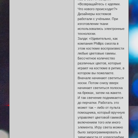
«Возвращайтесь с идеями.
Что нового происходит?»
Дизайнеры костюмов
работали с учёными. При
изготовлении ткани
использовались электронные
технологии.
Залди: «Удивительно, как
компания Phillips смогла в
этом костюме воспроизвести
любые цветовые гаммы.
Бессчетное количество
различных цветов, которые
играют на костюме в ритме, в
котором вы пожелаете.
Вначале начинают светиться
носки. Потом снизу вверх
начинает светиться полоска
на брюках, затем на жакете.
И так свечение поднимается
до перчатки. Работать это
может так – либо от пульта
помощника, который вручную
управляет цветовой гаммой,
включением того или иного
элемента. Игру света можно
было запрограммировать в
зависимости от хореографии