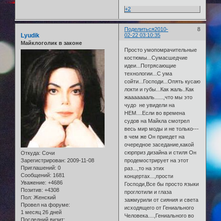
+2
Поделиться
2010-
8
Lyudik
02-22 03:10:35
Майклоголик в законе
Просто умопомрачительные
костюмы...Сумасшедчие
идеи...Потрясающие
технологии...С ума
сойти...Господи...Опять кусаю
локти и губы...Как жаль..Как
жаааааааль......,что мы это
чудо не увидели на
НЕМ....Если во времена
судов на Майкла смотрел
весь мир моды и не только---
в чем же Он приедет на
очередное заседание,какой
сюрприз дизайна и стиля Он
Откуда:
Сочи
Зарегистрирован
: 2009-11-08
продемострирует на этот
Приглашений:
0
раз...,то на этих
Сообщений:
1681
концертах...,прости
Уважение:
+4686
Господи,Все бы просто языки
Позитив:
+4308
проглотили и глаза
Пол:
Женский
зажмурили от сияния и света
Провел на форуме:
исходящего от Гениального
1 месяц 26 дней
Человека....,Гениального во
Последний визит: