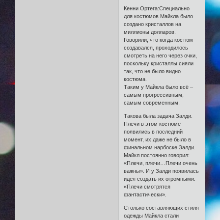
Кенни Ортега:Специально
для костюмов Майкла было
создано кристаллов на
миллионы долларов.
Говорили, что когда костюм
создавался, проходилось
смотреть на него через очки,
поскольку кристаллы сияли
так, что не было видно
костюма.
Таким у Майкла было всё –
самым прогрессивным,
самым современным.
Такова была задача Залди.
Плечи в этом костюме
появились в последний
момент, их даже не было в
финальном нарбоске Залди.
Майкл постоянно говорил:
«Плечи, плечи…Плечи очень
важны». И у Залди появилась
идея создать их огромными:
«Плечи смотрятся
фантастически».
Столько составляющих стиля
одежды Майкла стали