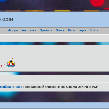
ЖЕКСОН
Форум
Участники
Правила
Поиск
Регистрация
Войти
и !
ский Кинотеатр
»
Королевский Кинотеатр The Cinema Of King of POP