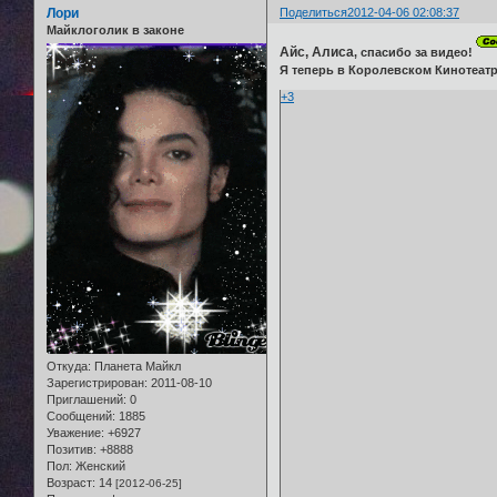
Лори
Поделиться
2012-04-06 02:08:37
Майклоголик в законе
Айс, Алиса
, спасибо за видео!
Я теперь в Королевском Кинотеатре
+3
Откуда:
Планета Майкл
Зарегистрирован
: 2011-08-10
Приглашений:
0
Сообщений:
1885
Уважение:
+6927
Позитив:
+8888
Пол:
Женский
Возраст:
14
[2012-06-25]