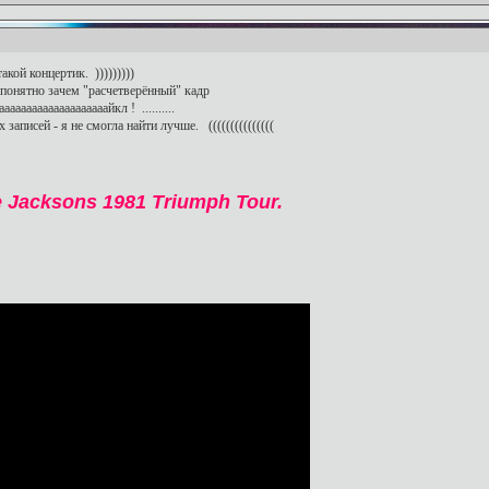
кой концертик. )))))))))
непонятно зачем "расчетверённый" кадр
аааааааааааааааааайкл ! ..........
записей - я не смогла найти лучше. (((((((((((((((
 Jacksons 1981 Triumph Tour.