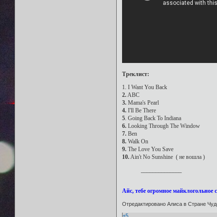
Треклист:
1. I Want You Back
2.
ABС
3.
Mama's Pearl
4.
I'll Be There
5
. Going Back To Indiana
6.
Looking Through The Window
7.
Ben
8.
Walk On
9.
The Love You Save
10.
Ain't No Sunshine ( не вошла )
______________
Айс, тебе огромное майклогольное 
Отредактировано Алиса в Стране Чуде
+5