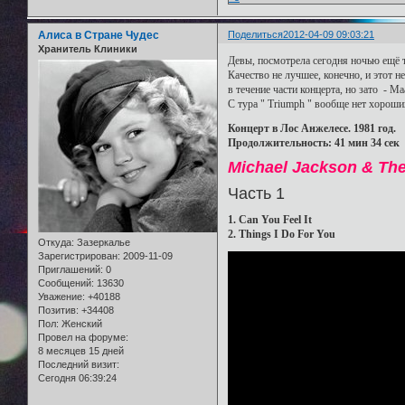
Алиса в Стране Чудес
Поделиться
2012-04-09 09:03:21
Хранитель Клиники
Девы, посмотрела сегодня ночью ещё та
Качество не лучшее, конечно, и этот 
в течение части концерта, но зато - Мааа
С тура " Triumph " вообще нет хороших 
Концерт в Лос Анжелесе. 1981 год.
Продолжительность: 41 мин 34 сек
Michael Jackson & The
Часть 1
1. Can You Feel It
2. Things I Do For You
Откуда:
Зазеркалье
Зарегистрирован
: 2009-11-09
Приглашений:
0
Сообщений:
13630
Уважение:
+40188
Позитив:
+34408
Пол:
Женский
Провел на форуме:
8 месяцев 15 дней
Последний визит:
Сегодня 06:39:24