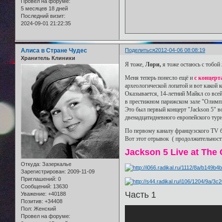
Провел на форуме:
5 месяцев 18 дней
Последний визит:
2024-09-01 21:22:35
Алиса в Стране Чудес
Поделиться
2012-04-06 08:08:19
Хранитель Клиники
Я тоже,
Лори,
я тоже остаюсь с тобой 
Меня теперь понесло ещё и
с концерт
археологической лопатой и вот какой 
Оказывается, 14-летний Майкл со все
в престижном парижском зале "Олимпи
Это был первый концерт "Jackson 5" 
двенадцатидневного европейского турн
По первому каналу французского TV б
Вот этот отрывок ( продолжительность 
Jackson 5 Live at The
Откуда:
Зазеркалье
Зарегистрирован
: 2009-11-09
Приглашений:
0
Сообщений:
13630
Часть 1
Уважение:
+40188
Позитив:
+34408
Пол:
Женский
Провел на форуме: