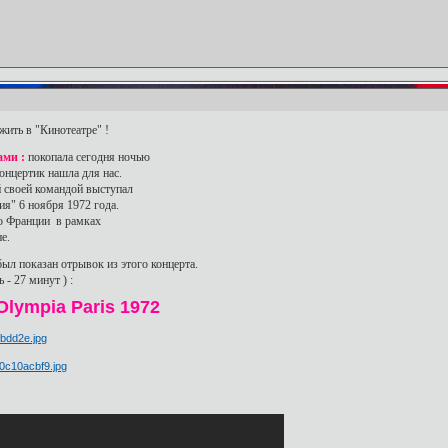
жить в "Кинотеатре" !
ами :
покопала сегодня ночью
концертик нашла для нас.
й своей командой выступал
я" 6 ноября 1972 года.
во Франции в рамках
е.
ыл показан отрывок из этого концерта.
- 27 минут ) :
 Olympia Paris 1972