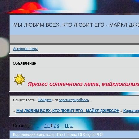
"
МЫ ЛЮБИМ ВСЕХ, КТО ЛЮБИТ ЕГО - МАЙКЛ Д
Активные темы
Объявление
Яркого солнечного лета, майклоголик
Привет, Гость!
Войдите
или
зарегистрируйтесь
.
»
МЫ ЛЮБИМ ВСЕХ, КТО ЛЮБИТ ЕГО - МАЙКЛ ДЖЕКСОН
»
Королев
Страница:
«
1
…
4
5
6
7
8
…
11
»
Королевский Кинотеатр The Cinema Of King of POP