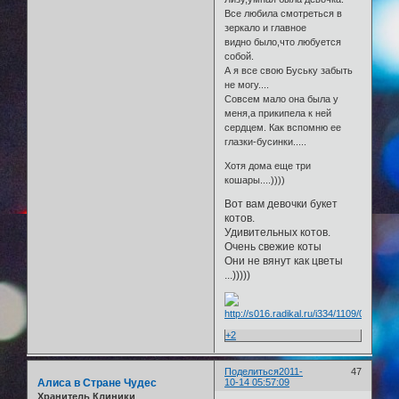
Все любила смотреться в
зеркало и главное
видно было,что любуется
собой.
А я все свою Буську забыть
не могу....
Совсем мало она была у
меня,а прикипела к ней
сердцем. Как вспомню ее
глазки-бусинки.....
Хотя дома еще три
кошары....))))
Вот вам девочки букет
котов.
Удивительных котов.
Очень свежие коты
Они не вянут как цветы
...)))))
+2
Поделиться
2011-
47
Алиса в Стране Чудес
10-14 05:57:09
Хранитель Клиники