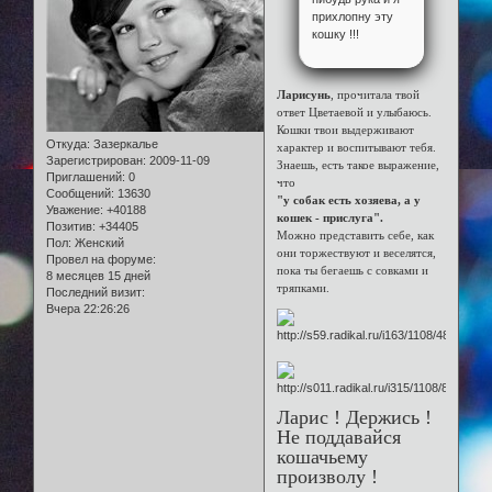
прихлопну эту
кошку !!!
Ларисунь
, прочитала твой
ответ Цветаевой и улыбаюсь.
Кошки твои выдерживают
Откуда:
Зазеркалье
характер и воспитывают тебя.
Зарегистрирован
: 2009-11-09
Знаешь, есть такое выражение,
Приглашений:
0
что
Сообщений:
13630
"у собак есть хозяева, а у
Уважение:
+40188
кошек - прислуга".
Позитив:
+34405
Можно представить себе, как
Пол:
Женский
они торжествуют и веселятся,
Провел на форуме:
пока ты бегаешь с совками и
8 месяцев 15 дней
тряпками.
Последний визит:
Вчера 22:26:26
Ларис ! Держись !
Не поддавайся
кошачьему
произволу !