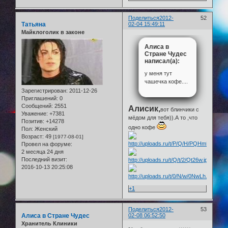
Поделиться
2012-
52
Татьяна
02-04 15:49:11
Майклоголик в законе
Алиса в
Стране Чудес
написал(а):
у меня тут
чашечка кофе....
Зарегистрирован
: 2011-12-26
Приглашений:
0
Сообщений:
2551
Алисик,
вот блинчики с
Уважение:
+7381
мёдом для тебя)).А то ,что
Позитив:
+14278
одно кофе
Пол:
Женский
Возраст:
49
[1977-08-01]
Провел на форуме:
2 месяца 24 дня
Последний визит:
2016-10-13 20:25:08
+1
Поделиться
2012-
53
Алиса в Стране Чудес
02-08 06:52:50
Хранитель Клиники