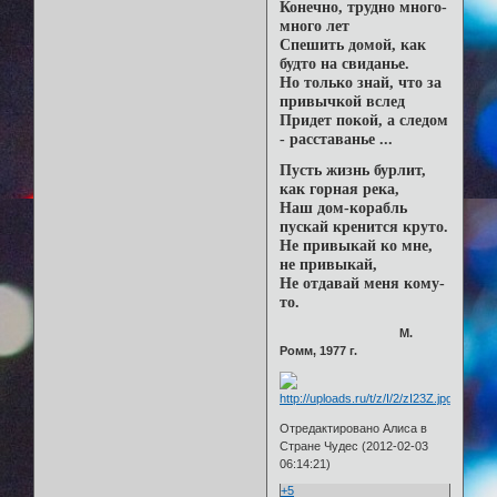
Конечно, трудно много-
много лет
Спешить домой, как
будто на свиданье.
Но только знай, что за
привычкой вслед
Придет покой, а следом
- расставанье ...
Пусть жизнь бурлит,
как горная река,
Наш дом-корабль
пускай кренится круто.
Не привыкай ко мне,
не привыкай,
Не отдавай меня кому-
то.
М.
Ромм, 1977 г.
Отредактировано Алиса в
Стране Чудес (2012-02-03
06:14:21)
+5