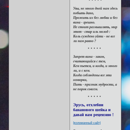
* * * * *
Увы, не много дней нам здесь
побыть дано,
Прожить их без любви и без
вина - грешно.
Не стоит размышлять, мир
этот - стар иль молод :
Коль суждено уйти - не все
ли нам равно ?
* * * * *
Запрет вина - закон,
считающийся с тем,
Кем пьется, и когда, и много
ли, и с кем.
Когда соблюдены все эти
оговорки,
Пить - признак мудрости, а
не порок совсем.
* * * * *
Эрусь, отхлебни
бананового шейка и
давай нам рецензию !
[взломанный сайт]