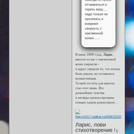
отчаиваться и
терять веру.....
надо только не
прозевать и
вовремя
свернуть с
наезженной
колеи.......
В июне 2009 года,
Ларис
,
многие из нас с наезженной
колеи свернули -
и вдруг увидели то, что всегда
было рядом, но оставалось
незамеченным.
Точкой отсчёта для многих
стал этот июнь. Все
дальнейшие чувства
и взгляды срежиссированы
отныне одним режиссёром ...
Ларис, лови
стихотворение !
(