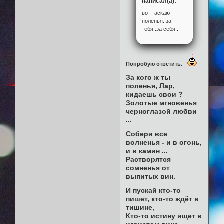
написал(а):
вот таскаю
поленья..за
тебя..за себя..
Попробую ответить.
За кого ж ты
поленья, Лар,
кидаешь свои ?
Золотые мгновенья
черноглазой любви
...
Собери все
волненья - и в огонь,
и в камин ...
Растворятся
сомненья от
выпитых вин.
И пускай кто-то
пишет, кто-то ждёт в
тишине,
Кто-то истину ищет в