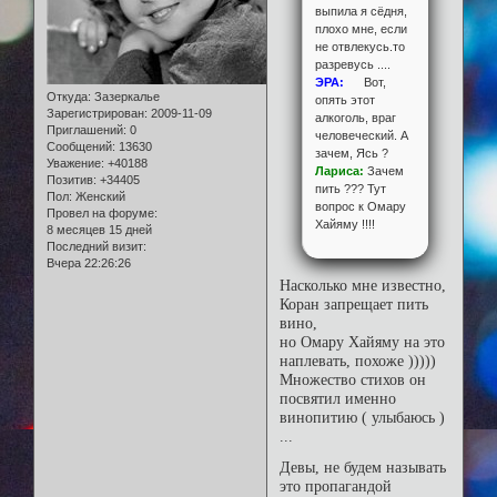
выпила я сёдня,
плохо мне, если
не отвлекусь.то
разревусь ....
ЭРА:
Вот,
Откуда:
Зазеркалье
опять этот
Зарегистрирован
: 2009-11-09
алкоголь, враг
Приглашений:
0
человеческий. А
Сообщений:
13630
зачем, Ясь ?
Уважение:
+40188
Лариса:
Зачем
Позитив:
+34405
пить ??? Тут
Пол:
Женский
вопрос к Омару
Провел на форуме:
Хайяму !!!!
8 месяцев 15 дней
Последний визит:
Вчера 22:26:26
Насколько мне известно,
Коран запрещает пить
вино,
но Омару Хайяму на это
наплевать, похоже )))))
Множество стихов он
посвятил именно
винопитию ( улыбаюсь )
...
Девы, не будем называть
это пропагандой