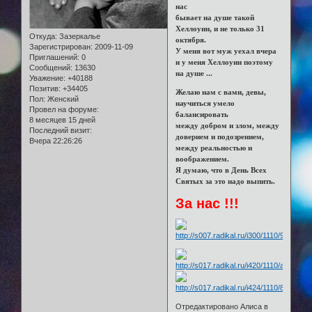
нас
бывает на душе такой
Хеллоуин, и не только 31
Откуда:
Зазеркалье
октября.
Зарегистрирован
: 2009-11-09
У меня вот муж уехал вчера
Приглашений:
0
и у меня Хеллоуин поэтому
Сообщений:
13630
на душе ...
Уважение:
+40188
Позитив:
+34405
Желаю нам с вами, девы,
Пол:
Женский
научиться умело
Провел на форуме:
балансировать
8 месяцев 15 дней
между добром и злом, между
Последний визит:
доверием и подозрением,
Вчера 22:26:26
между реальностью и
воображением.
Я думаю, что в День Всех
Святых за это надо выпить.
За нас !!!
Отредактировано Алиса в