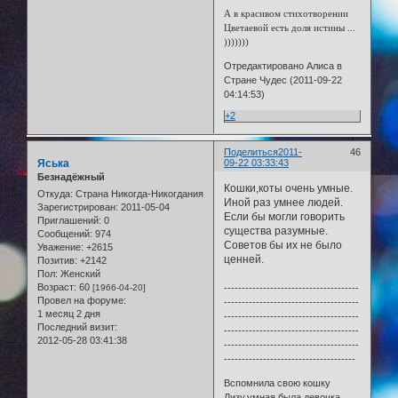
А в красивом стихотворении
Цветаевой есть доля истины ...
)))))))
Отредактировано Алиса в
Стране Чудес (2011-09-22
04:14:53)
+2
Поделиться
2011-
46
Яська
09-22 03:33:43
Безнадёжный
Кошки,коты очень умные.
Откуда:
Страна Никогда-Никогдания
Иной раз умнее людей.
Зарегистрирован
: 2011-05-04
Если бы могли говорить
Приглашений:
0
существа разумные.
Сообщений:
974
Советов бы их не было
Уважение:
+2615
ценней.
Позитив:
+2142
Пол:
Женский
Возраст:
60
[1966-04-20]
--------------------------------------
Провел на форуме:
--------------------------------------
1 месяц 2 дня
--------------------------------------
Последний визит:
--------------------------------------
2012-05-28 03:41:38
--------------------------------------
-------------------------------------
Вспомнила свою кошку
Лизу,умная была девочка.