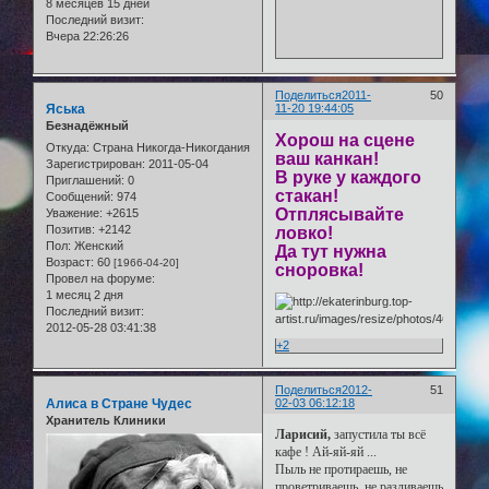
8 месяцев 15 дней
Последний визит:
Вчера 22:26:26
Поделиться
2011-
50
Яська
11-20 19:44:05
Безнадёжный
Хорош на сцене
Откуда:
Страна Никогда-Никогдания
ваш канкан!
Зарегистрирован
: 2011-05-04
В руке у каждого
Приглашений:
0
стакан!
Сообщений:
974
Отплясывайте
Уважение:
+2615
Позитив:
+2142
ловко!
Пол:
Женский
Да тут нужна
Возраст:
60
[1966-04-20]
сноровка!
Провел на форуме:
1 месяц 2 дня
Последний визит:
2012-05-28 03:41:38
+2
Поделиться
2012-
51
Алиса в Стране Чудес
02-03 06:12:18
Хранитель Клиники
Ларисий,
запустила ты всё
кафе ! Ай-яй-яй ...
Пыль не протираешь, не
проветриваешь, не разливаешь