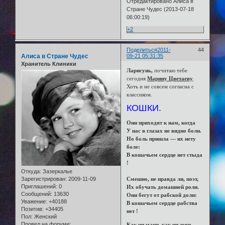
Отредактировано Алиса в
Стране Чудес (2013-07-18
06:00:19)
+2
Поделиться
2011-
44
Алиса в Стране Чудес
09-21 05:31:35
Хранитель Клиники
Ларисунь,
почитаю тебе
сегодня
Марину Цветаеву
.
Хоть и не совсем согласна с
классиком.
КОШКИ.
Они приходят к нам, когда
У нас в глазах не видно боли.
Но боль пришла — их нету
боле:
В кошачьем сердце нет стыда
!
Откуда:
Зазеркалье
Зарегистрирован
: 2009-11-09
Смешно, не правда ли, поэт,
Приглашений:
0
Их обучать домашней роли.
Сообщений:
13630
Они бегут от рабской доли:
Уважение:
+40188
В кошачьем сердце рабства
Позитив:
+34405
нет !
Пол:
Женский
Провел на форуме:
Как ни мани, как ни зови,