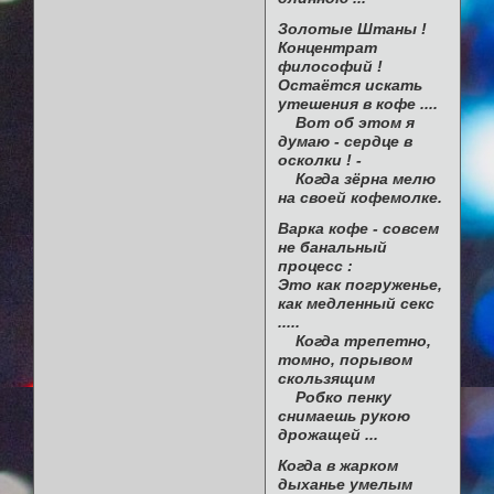
Золотые Штаны !
Концентрат
философий !
Остаётся искать
утешения в кофе ....
Вот об этом я
думаю - сердце в
осколки ! -
Когда зёрна мелю
на своей кофемолке.
Варка кофе - совсем
не банальный
процесс :
Это как погруженье,
как медленный секс
.....
Когда трепетно,
томно, порывом
скользящим
Робко пенку
снимаешь рукою
дрожащей ...
Когда в жарком
дыханье умелым