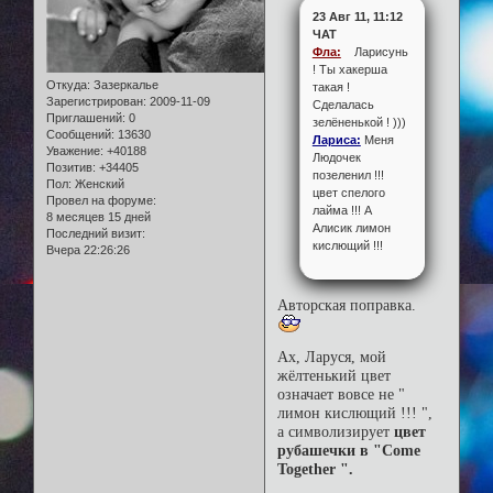
23 Авг 11, 11:12
ЧАТ
Фла:
Ларисунь
! Ты хакерша
Откуда:
Зазеркалье
такая !
Зарегистрирован
: 2009-11-09
Сделалась
Приглашений:
0
зелёненькой ! )))
Сообщений:
13630
Лариса:
Меня
Уважение:
+40188
Людочек
Позитив:
+34405
позеленил !!!
Пол:
Женский
цвет спелого
Провел на форуме:
лайма !!! А
8 месяцев 15 дней
Алисик лимон
Последний визит:
кислющий !!!
Вчера 22:26:26
Авторская поправка.
Ах, Ларуся, мой
жёлтенький цвет
означает вовсе не "
лимон кислющий !!! ",
а символизирует
цвет
рубашечки в "Come
Together ".