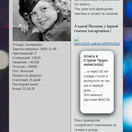
тут ничего ...
Уже даже вон привидения
завелись и летают по палатам
...
А какой Мальчик у барной
стоечки тем временем !
Откуда:
Зазеркалье
Зарегистрирован
: 2009-11-09
Приглашений:
0
Алиса в
Сообщений:
13630
Стране Чудес
Уважение:
+40188
написал(а):
Позитив:
+34405
Пол:
Женский
... и через 20 лет
Провел на форуме:
сердце стучит и
8 месяцев 15 дней
волнуется не так,
Последний визит:
как в первый
Вчера 22:26:26
день ....
Это немного
грустная МЫСЛЬ
...
Пока привидения
употребляют шампанское из
тумана и дождя,