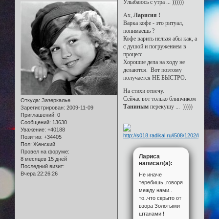
Улыбаюсь с утра ... ))))))
Ах,
Ларисия !
Варка кофе - это ритуал,
понимаешь ?
Кофе варить нельзя абы как, а
с душой и погружением в
процесс.
Хорошие дела на ходу не
делаются. Вот поэтому
получается НЕ БЫСТРО.
На стихи отвечу.
Сейчас вот только блинчиком
Откуда:
Зазеркалье
Таниным
перекушу ... )))))
Зарегистрирован
: 2009-11-09
Приглашений:
0
Сообщений:
13630
Уважение:
+40188
Позитив:
+34405
Пол:
Женский
Провел на форуме:
Лариса
8 месяцев 15 дней
написал(а):
Последний визит:
Вчера 22:26:26
Не иначе
теребишь..говоря
между нами..
то..что скрыто от
взора Золотыми
штанами !