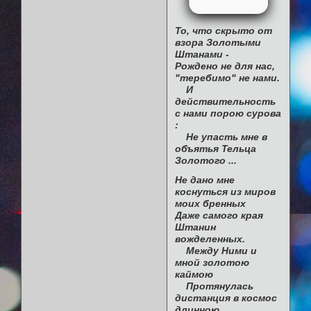
То, что скрыто от
взора Золотыми
Штанами -
Рождено не для нас,
"теребимо" не нами.
И
действительность
с нами порою сурова
:
Не упасть мне в
объятья Тельца
Золотого ...
Не дано мне
коснуться из миров
моих бренных
Даже самого края
Штанин
вожделенных.
Между Ними и
мной золотою
каймою
Протянулась
дистанция в космос
длинною ...