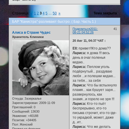
Страница:
«
1
2
3
4
5
…
50
»
Тема закрыта
БАР "Канистра"-разливают быстро. ( Бар. Часть 1.)
Поделиться
2011-
41
Алиса в Стране Чудес
08-21 04:52:26
Хранитель Клиники
20 Авг 11, 04:37 ЧАТ :
Ell:
привет!!Кто дома??
Лариса:
я дома !!! весь
день в очаг поленья
кидаю..
Лариса:
Пеплом уголь
подёрнутый... раздуваю
любя ...и полешки кидаю...
за тебя... за себя
Лариса:
Что бы вспыхнуло
пламя... как бушует заря...
развернулось, как
Откуда:
Зазеркалье
знамя...и горело не зря !!!
Зарегистрирован
: 2009-11-09
Лариса:
Кто-то пьёт
Приглашений:
0
беспрерывно, кто-то
Сообщений:
13630
письма строчит, кто-то где-
Уважение:
+40188
то украдкой, может, даже
Позитив:
+34405
д...ит..
Пол:
Женский
Лариса:
Что же делать
Провел на форуме: