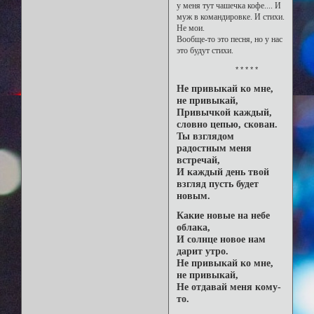
у меня тут чашечка кофе.... И
муж в командировке. И стихи.
Не мои.
Вообще-то это песня, но у нас
это будут стихи.
* * * * *
Не привыкай ко мне,
не привыкай,
Привычкой каждый,
словно цепью, скован.
Ты взглядом
радостным меня
встречай,
И каждый день твой
взгляд пусть будет
новым.
Какие новые на небе
облака,
И солнце новое нам
дарит утро.
Не привыкай ко мне,
не привыкай,
Не отдавай меня кому-
то.