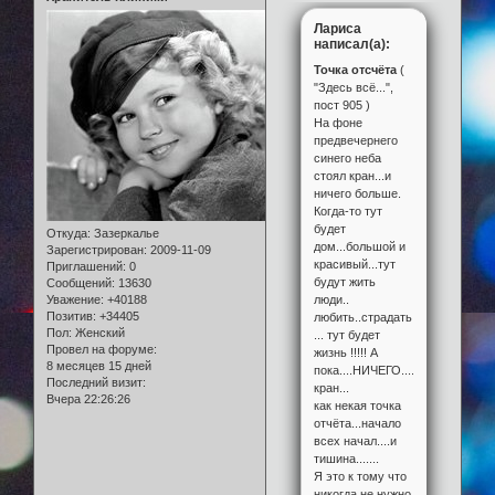
Лариса
написал(а):
Точка отсчёта
(
"Здесь всё...",
пост 905 )
На фоне
предвечернего
синего неба
стоял кран...и
ничего больше.
Когда-то тут
будет
Откуда:
Зазеркалье
дом...большой и
Зарегистрирован
: 2009-11-09
красивый...тут
Приглашений:
0
будут жить
Сообщений:
13630
люди..
Уважение:
+40188
Позитив:
+34405
любить..страдать
Пол:
Женский
... тут будет
Провел на форуме:
жизнь !!!!! А
8 месяцев 15 дней
пока....НИЧЕГО....только
Последний визит:
кран...
Вчера 22:26:26
как некая точка
отчёта...начало
всех начал....и
тишина.......
Я это к тому что
никогда не нужно