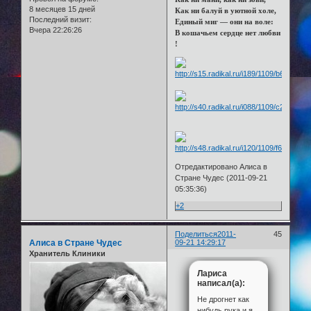
8 месяцев 15 дней
Как ни балуй в уютной холе,
Последний визит:
Единый миг — они на воле:
Вчера 22:26:26
В кошачьем сердце нет любви
!
Отредактировано Алиса в
Стране Чудес (2011-09-21
05:35:36)
+2
Поделиться
2011-
45
Алиса в Стране Чудес
09-21 14:29:17
Хранитель Клиники
Лариса
написал(а):
Не дрогнет как
нибудь рука и я