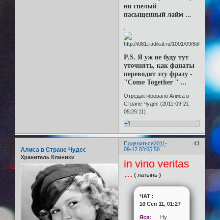
ни спелый
насыщенный лайм ...
.
P.S. Я уж не буду тут
уточнять, как фанаты
переводят эту фразу -
"Come Together " ...
Отредактировано Алиса в
Стране Чудес (2011-09-21
05:25:11)
+4
Поделиться
2011-
43
Алиса в Стране Чудес
09-12 03:05:50
Хранитель Клиники
in vino veritas
...
( латынь )
ЧАТ :
10 Сен 11, 01:27
Яся:
Ну