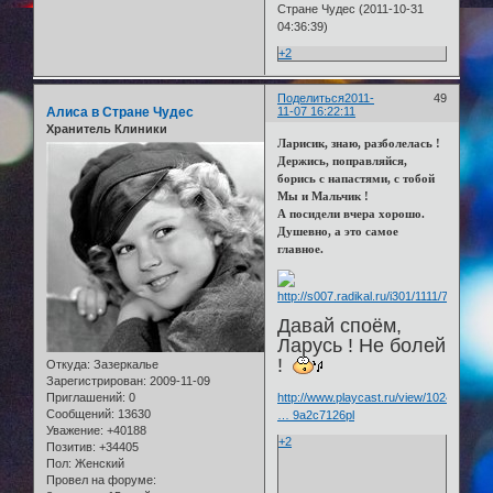
Стране Чудес (2011-10-31
04:36:39)
+2
Поделиться
2011-
49
Алиса в Стране Чудес
11-07 16:22:11
Хранитель Клиники
Ларисик, знаю, разболелась !
Держись, поправляйся,
борись с напастями, с тобой
Мы и Мальчик !
А посидели вчера хорошо.
Душевно, а это самое
главное.
Давай споём,
Ларусь ! Не болей
!
Откуда:
Зазеркалье
Зарегистрирован
: 2009-11-09
Приглашений:
0
http://www.playcast.ru/view/1024407/23
Сообщений:
13630
… 9a2c7126pl
Уважение:
+40188
+2
Позитив:
+34405
Пол:
Женский
Провел на форуме: