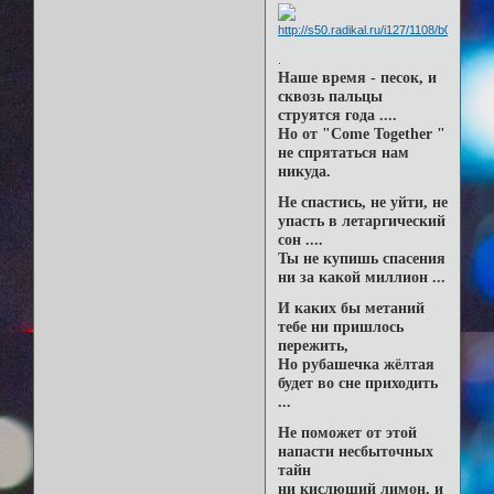
.
Наше время - песок, и
сквозь пальцы
струятся года ....
Но от "Come Together "
не спрятаться нам
никуда.
Не спастись, не уйти, не
упасть в летаргический
сон ....
Ты не купишь спасения
ни за какой миллион ...
И каких бы метаний
тебе ни пришлось
пережить,
Но рубашечка жёлтая
будет во сне приходить
...
Не поможет от этой
напасти несбыточных
тайн
ни кислющий лимон, и