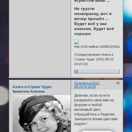
игристом вине ...
Не грусти
понапрасну, вот и
вечер прошёл ...
Будет всё у нас
классно, будет всё
хорошо.
Отредактировано Алиса в
Стране Чудес (2011-08-22
04:22:10)
+6
Поделиться
2011-
42
Алиса в Стране Чудес
08-24 03:18:43
Хранитель Клиники
Девочки, если хотите
раскрасить своё имя на
форуме в любой
желаемый цвет,
обращайтесь к Людочке.
Заиграете всеми цветами
радуги !