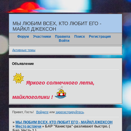
"
МЫ ЛЮБИМ ВСЕХ, КТО ЛЮБИТ ЕГО -
МАЙКЛ ДЖЕКСОН
Форум
Участники
Правила
Поиск
Регистрация
Войти
Активные темы
Объявление
Яркого солнечного лета,
майклоголики !
Привет, Гость!
Войдите
или
зарегистрируйтесь
.
»
МЫ ЛЮБИМ ВСЕХ, КТО ЛЮБИТ ЕГО - МАЙКЛ ДЖЕКСОН
»
Место встречи
»
БАР "Канистра"-разливают быстро. (
Бар. Часть 1.)