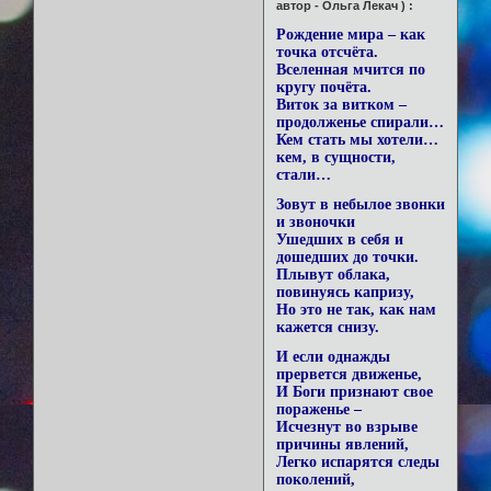
автор - Ольга Лекач ) :
Рождение мира – как
точка отсчёта.
Вселенная мчится по
кругу почёта.
Виток за витком –
продолженье спирали…
Кем стать мы хотели…
кем, в сущности,
стали…
Зовут в небылое звонки
и звоночки
Ушедших в себя и
дошедших до точки.
Плывут облака,
повинуясь капризу,
Но это не так, как нам
кажется снизу.
И если однажды
прервется движенье,
И Боги признают свое
пораженье –
Исчезнут во взрыве
причины явлений,
Легко испарятся следы
поколений,