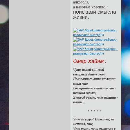
алкоголя,
а назовём красиво :
поисками смысла
жизни.
Омар Хайям :
Чуть ясной синевой
взыграет день в окне,
Прозрачного вина желанна
влага мне.
Раз принято считать, что
истина горька,
Я вывод делаю, что истина -
в вине .
* * * * *
Что за утро! Налей-ка, не
мешкая, мне,
Что там с ночи осталось в