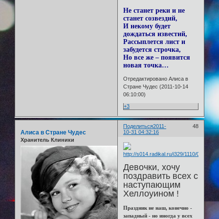
Не станет реки и не
станет созвездий,
И некому будет
дождаться известий,
Рассыплется лист и
забудется строчка,
Но все же – появится
новая точка…
Отредактировано Алиса в
Стране Чудес (2011-10-14
06:10:00)
+3
Поделиться
2011-
48
Алиса в Стране Чудес
10-31 04:32:16
Хранитель Клиники
Девочки, хочу
поздравить всех с
наступающим
Хеллоуином !
Праздник не наш, конечно -
западный - но иногда у всех