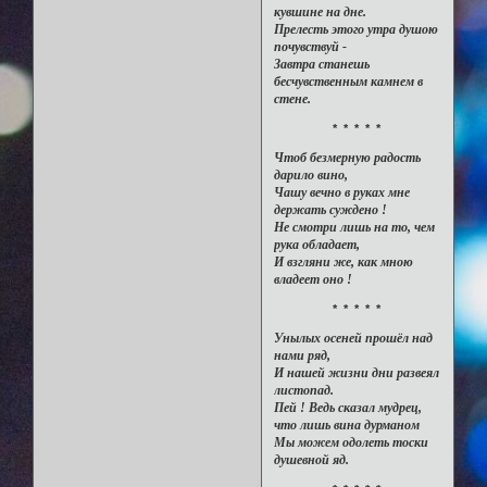
кувшине на дне.
Прелесть этого утра душою
почувствуй -
Завтра станешь
бесчувственным камнем в
стене.
* * * * *
Чтоб безмерную радость
дарило вино,
Чашу вечно в руках мне
держать суждено !
Не смотри лишь на то, чем
рука обладает,
И взгляни же, как мною
владеет оно !
* * * * *
Унылых осеней прошёл над
нами ряд,
И нашей жизни дни развеял
листопад.
Пей ! Ведь сказал мудрец,
что лишь вина дурманом
Мы можем одолеть тоски
душевной яд.