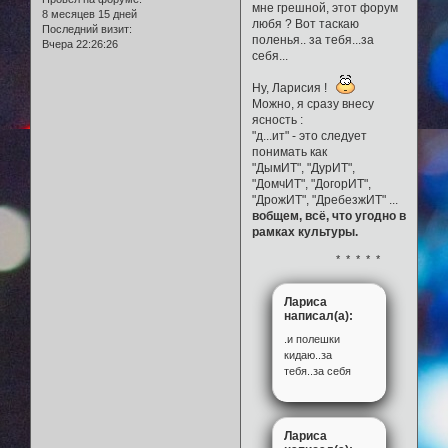
мне грешной, этот форум
8 месяцев 15 дней
любя ? Вот таскаю
Последний визит:
поленья.. за тебя...за
Вчера 22:26:26
себя...
Ну, Ларисия !
Можно, я сразу внесу
ясность :
"д...ит" - это следует
понимать как
"ДымИТ", "ДурИТ",
"ДомчИТ", "ДогорИТ",
"ДрожИТ", "ДребезжИТ" ...
вобщем, всё, что угодно в
рамках культуры.
* * * * *
Лариса
написал(а):
.и полешки
кидаю..за
тебя..за себя
Лариса