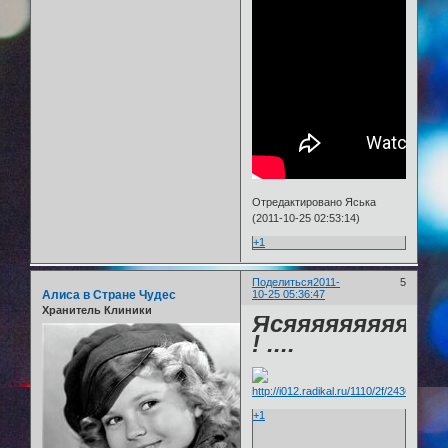
Отредактировано Яська
(2011-10-25 02:53:14)
+1
Поделиться
2011-
5
Алиса в Стране Чудес
10-25 05:36:47
Хранитель Клиники
Ясяяяяяяяяяяя
! ....
+1