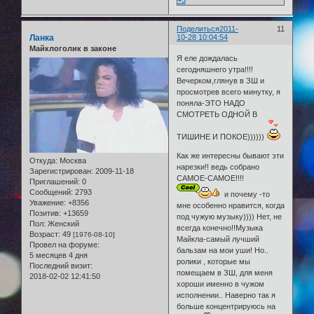
+3
Поделиться
2011-
11
Ланка
10-28 10:04:54
Майклоголик в законе
Я еле дождалась
сегодняшнего утра!!!!
Вечерком,глянув в ЗШ и
просмотрев всего минутку, я
поняла-ЭТО НАДО
СМОТРЕТЬ ОДНОЙ В
ТИШИНЕ И ПОКОЕ))))))
Как же интересны бывают эти
Откуда:
Москва
нарезки!! ведь собрано
Зарегистрирован
: 2009-11-18
САМОЕ-САМОЕ!!!!
Приглашений:
0
Сообщений:
2793
и почему -то
Уважение:
+8356
мне особенно нравится, когда
Позитив:
+13659
под чужую музыку)))) Нет, не
Пол:
Женский
всегда конечно!!Музыка
Возраст:
49
[1976-08-10]
Майкла-самый лучший
Провел на форуме:
бальзам на мои уши! Но..
5 месяцев 4 дня
ролики , которые мы
Последний визит:
помещаем в ЗШ, для меня
2018-02-02 12:41:50
хороши именно в чужом
исполнении.. Наверно так я
больше концентрируюсь на