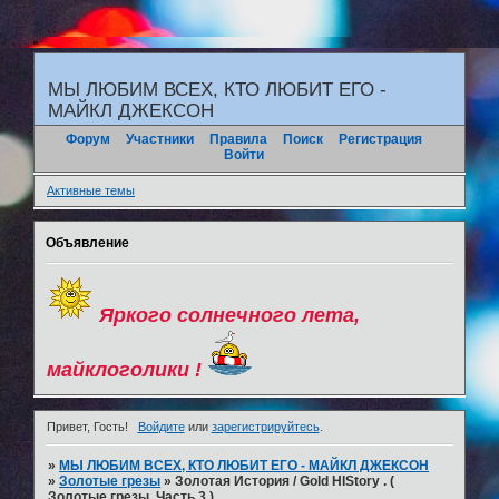
"
МЫ ЛЮБИМ ВСЕХ, КТО ЛЮБИТ ЕГО -
МАЙКЛ ДЖЕКСОН
Форум
Участники
Правила
Поиск
Регистрация
Войти
Активные темы
Объявление
Яркого солнечного лета,
майклоголики !
Привет, Гость!
Войдите
или
зарегистрируйтесь
.
»
МЫ ЛЮБИМ ВСЕХ, КТО ЛЮБИТ ЕГО - МАЙКЛ ДЖЕКСОН
»
Золотые грезы
»
Золотая История / Gold HIStory . (
Золотые грезы. Часть 3.)