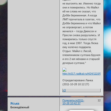
не выгонять же. Именно тогда
они и помирились. Но Майкл
ей ни слова не сказал, что
Дэбби беременная. А когда
ЛМП прочитала в газетах, что
Дэбби беременна и что Майкл
не опровергает, а потом
женился – тогда Джексон и
Пресли снова разругались. И
помирились только спустя
год, в мае 1997. Тогда Лизка
ему колечко подарила.
Отдых: Майкл с Лисой,
племянником султана Брунея
и его 2-мя жёнами и старшей
дочерью султана."
Отредактировано Ланка
(2011-10-28 10:12:27)
+3
Поделиться
2011-
12
Яська
10-28 10:42:37
Безнадёжный