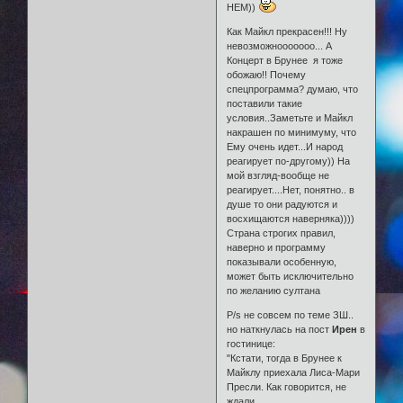
НЕМ))
Как Майкл прекрасен!!! Ну
невозможнооооооо... А
Концерт в Брунее я тоже
обожаю!! Почему
спецпрограмма? думаю, что
поставили такие
условия..Заметьте и Майкл
накрашен по минимуму, что
Ему очень идет...И народ
реагирует по-другому)) На
мой взгляд-вообще не
реагирует....Нет, понятно.. в
душе то они радуются и
восхищаются наверняка))))
Страна строгих правил,
наверно и программу
показывали особенную,
может быть исключительно
по желанию султана
P/s не совсем по теме ЗШ..
но наткнулась на пост
Ирен
в
гостинице:
"Кстати, тогда в Брунее к
Майклу приехала Лиса-Мари
Пресли. Как говорится, не
ждали.