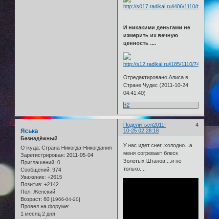
.
И никакими деньгами не
измерить их вечную
ценность ....
Отредактировано Алиса в
Стране Чудес (2011-10-24
04:41:40)
+2
Поделиться
2011-
4
Яська
10-25 02:28:18
Безнадёжный
У нас идет снег..холодно...а
Откуда:
Страна Никогда-Никогдания
меня согревает блеск
Зарегистрирован
: 2011-05-04
Золотых Штанов....и не
Приглашений:
0
только....
Сообщений:
974
Уважение:
+2615
Позитив:
+2142
Пол:
Женский
Возраст:
60
[1966-04-20]
Провел на форуме:
1 месяц 2 дня