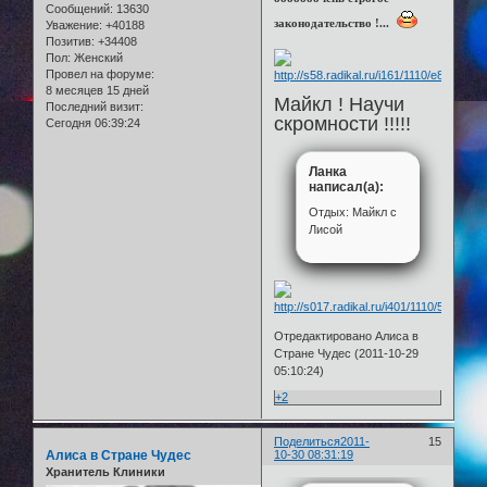
Сообщений:
13630
законодательство !...
Уважение:
+40188
Позитив:
+34408
Пол:
Женский
Провел на форуме:
8 месяцев 15 дней
Майкл ! Научи
Последний визит:
скромности !!!!!
Сегодня 06:39:24
Ланка
написал(а):
Отдых: Майкл с
Лисой
Отредактировано Алиса в
Стране Чудес (2011-10-29
05:10:24)
+2
Поделиться
2011-
15
Алиса в Стране Чудес
10-30 08:31:19
Хранитель Клиники