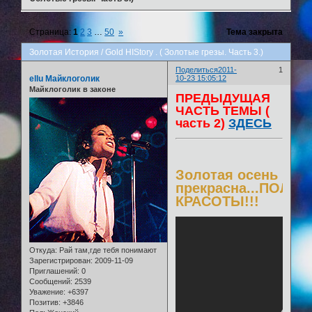
Страница:
1
2
3
…
50
»
Тема закрыта
Золотая История / Gold HIStory . ( Золотые грезы. Часть 3.)
Поделиться
2011-
1
ellu Майклоголик
10-23 15:05:12
Майклоголик в законе
ПРЕДЫДУЩАЯ
ЧАСТЬ ТЕМЫ (
часть 2)
ЗДЕСЬ
Золотая осень
прекрасна...ПОЛНА
КРАСОТЫ!!!
Откуда:
Рай там,где тебя понимают
Зарегистрирован
: 2009-11-09
Приглашений:
0
Сообщений:
2539
Уважение:
+6397
Позитив:
+3846