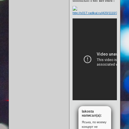
минимально и
без вот этого :
lakosta
написал(а):
Яська, по моему
концерт не