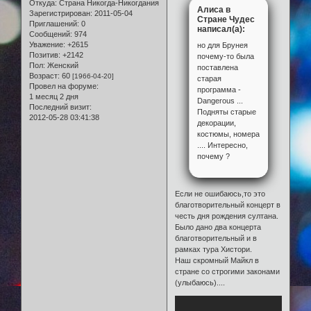
Откуда:
Страна Никогда-Никогдания
Алиса в
Зарегистрирован
: 2011-05-04
Стране Чудес
Приглашений:
0
написал(а):
Сообщений:
974
Уважение:
+2615
но для Брунея
Позитив:
+2142
почему-то была
Пол:
Женский
поставлена
Возраст:
60
[1966-04-20]
старая
Провел на форуме:
программа -
1 месяц 2 дня
Dangerous ...
Последний визит:
Подняты старые
2012-05-28 03:41:38
декорации,
костюмы, номера
.... Интересно,
почему ?
Если не ошибаюсь,то это
благотворительный концерт в
честь дня рождения султана.
Было дано два концерта
благотворительный и в
рамках тура Хистори.
Наш скромный Майкл в
стране со строгими законами
(улыбаюсь)....