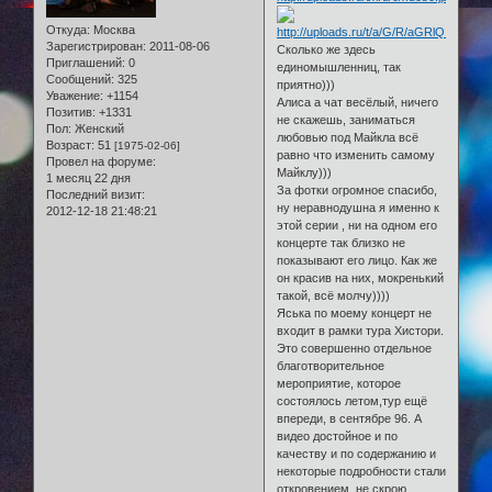
Откуда:
Москва
Зарегистрирован
: 2011-08-06
Сколько же здесь
Приглашений:
0
единомышленниц, так
Сообщений:
325
приятно)))
Уважение:
+1154
Алиса а чат весёлый, ничего
Позитив:
+1331
не скажешь, заниматься
Пол:
Женский
любовью под Майкла всё
Возраст:
51
[1975-02-06]
равно что изменить самому
Провел на форуме:
Майклу)))
1 месяц 22 дня
За фотки огромное спасибо,
Последний визит:
ну неравнодушна я именно к
2012-12-18 21:48:21
этой серии , ни на одном его
концерте так близко не
показывают его лицо. Как же
он красив на них, мокренький
такой, всё молчу))))
Яська по моему концерт не
входит в рамки тура Хистори.
Это совершенно отдельное
благотворительное
мероприятие, которое
состоялось летом,тур ещё
впереди, в сентябре 96. А
видео достойное и по
качеству и по содержанию и
некоторые подробности стали
откровением, не скрою