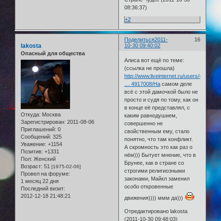
08:36:37)
+2
Поделиться
2011-
16
lakosta
10-30 09:40:02
Опасный для общества
Алиса вот ещё по теме:
(ссылка не прошла)
http://www.liveinternet.ru/users/435631
… 4917008/На
самом деле
всё с этой дамочкой было не
просто и судя по тому, как он
в конце её представлял, с
Откуда:
Москва
каким равнодушием,
Зарегистрирован
: 2011-08-06
совершенно не
Приглашений:
0
свойственным ему, стало
Сообщений:
325
понятно, что там конфликт.
Уважение:
+1154
А скромность это как раз о
Позитив:
+1331
нём))) Бытует мнение, что в
Пол:
Женский
Брунее, как в стране со
Возраст:
51
[1975-02-06]
строгими религиозными
Провел на форуме:
законами, Майкл заменил
1 месяц 22 дня
особо откровенные
Последний визит:
2012-12-18 21:48:21
движения)))) ммм да)))
Отредактировано lakosta
(2011-10-30 09:48:03)