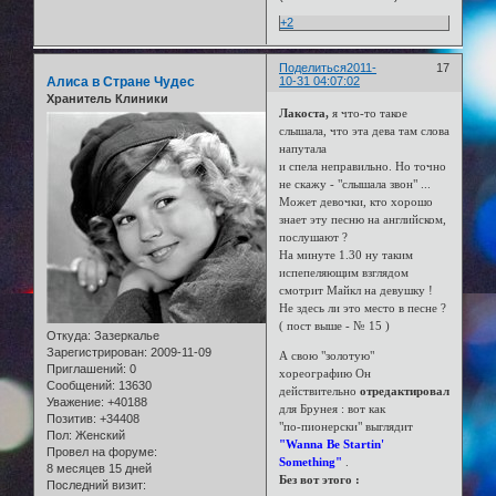
+2
Поделиться
2011-
17
Алиса в Стране Чудес
10-31 04:07:02
Хранитель Клиники
Лакоста,
я что-то такое
слышала, что эта дева там слова
напутала
и спела неправильно. Но точно
не скажу - "слышала звон" ...
Может девочки, кто хорошо
знает эту песню на английском,
послушают ?
На минуте 1.30 ну таким
испепеляющим взглядом
смотрит Майкл на девушку !
Не здесь ли это место в песне ?
( пост выше - № 15 )
Откуда:
Зазеркалье
Зарегистрирован
: 2009-11-09
А свою "золотую"
Приглашений:
0
хореографию Он
Сообщений:
13630
действительно
отредактировал
Уважение:
+40188
для Брунея : вот как
Позитив:
+34408
"по-пионерски" выглядит
Пол:
Женский
"Wanna Be Startin'
Провел на форуме:
Something"
.
8 месяцев 15 дней
Без вот этого :
Последний визит: