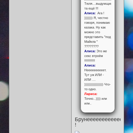
Тюля....выдумщица
та ещё !!!
Алиса:
Ага !
))))))) Я, честно
говоря, понимаю
казака. Ну как
можно это
представить "под
Майкла "
????????
Алиса:
Это же
секс втроём
!!!!!!!!!!!!
Алиса:
Неееееееееет.
Тут уж ИЛИ -
ИЛИ ....
)))))))))))))))) Что-
то одно.
Лариса:
Точно...)))) или
или..
Брунеееееееееееееее
!