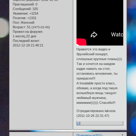
Приглашений:
0
Сообщений:
325
Уважение:
+1154
Позитив:
+1331
Пол:
Женский
Возраст:
51
[1975-02-06]
Провел на форуме:
1 месяц 22 дня
Последний визит:
2012-12-18 21:48:21
Нравится это видео и
брунейский концерт,
сплошные крупные планы))))
Так и хочется на каждом
кадре нажать на стоп,
остановись мгновение, ты
прекрасно!!!
А Insatiable просто класс,
обожаю, а когда под такую
волшебную вещь танцует
любимый мужчина,
мммммм)))))) Спасибо!!!
Отредактировано lakosta
(2011-10-26 22:31:47)
+4
Поделиться
2011-
7