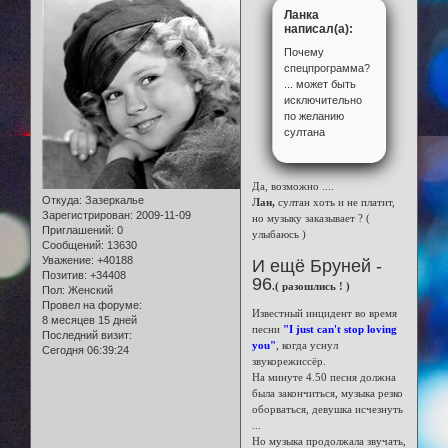
Ланка
написал(а):
Почему
спецпрограмма?
... может быть
исключительно
по желанию
султана
Да, возможно ....
Откуда:
Зазеркалье
Лан,
султан хоть и не платит,
Зарегистрирован
: 2009-11-09
но музыку заказывает ? (
Приглашений:
0
улыбаюсь )
Сообщений:
13630
Уважение:
+40188
И ещё Бруней -
Позитив:
+34408
96
.( разошлись ! )
Пол:
Женский
Провел на форуме:
Известный инцидент во время
8 месяцев 15 дней
песни
"I just can't stop loving
Последний визит:
you"
, когда уснул
Сегодня 06:39:24
звукорежиссёр.
На минуте 4.50 песня должна
была закончиться, музыка резко
оборваться, девушка исчезнуть
...
Но музыка продолжала звучать,