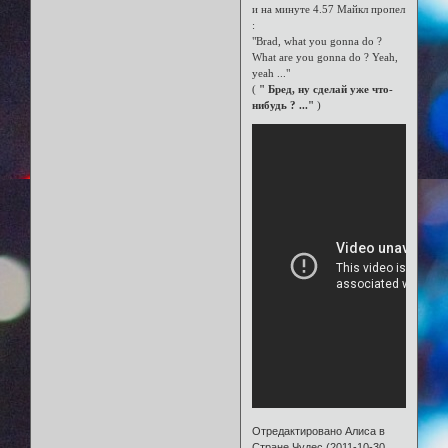
и на минуте 4.57 Майкл пропел
:
"Brad, what you gonna do ?
What are you gonna do ? Yeah,
yeah ..."
(
" Бред, ну сделай уже что-
нибудь ? ..."
)
Отредактировано Алиса в
Стране Чудес (2011-10-30