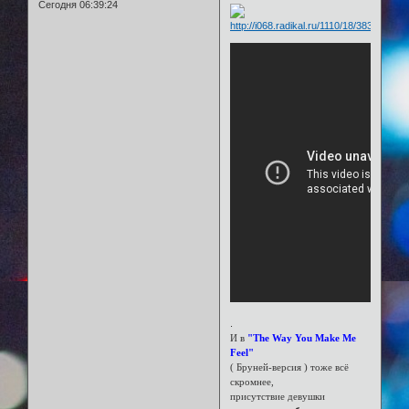
Сегодня 06:39:24
.
И в
"The Way You Make Me
Feel"
( Бруней-версия ) тоже всё
скромнее,
присутствие девушки