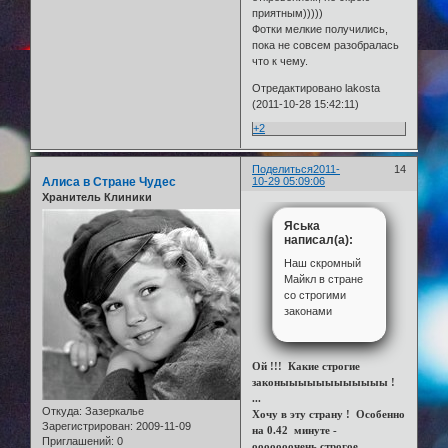
приятным)))))
Фотки мелкие получились,
пока не совсем разобралась
что к чему.
Отредактировано lakosta
(2011-10-28 15:42:11)
+2
Поделиться
2011-
14
Алиса в Стране Чудес
10-29 05:09:06
Хранитель Клиники
Яська
написал(а):
Наш скромный
Майкл в стране
со строгими
законами
Ой !!! Какие строгие
законыыыыыыыыыыыы !
...
Откуда:
Зазеркалье
Хочу в эту страну ! Особенно
Зарегистрирован
: 2009-11-09
на 0.42 минуте -
Приглашений:
0
ооооооочень строгое