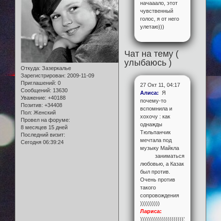
начааало, этот
чувственный
голос, я от него
улетаю)))
Чат на тему (
улыбаюсь )
Откуда:
Зазеркалье
Зарегистрирован
: 2009-11-09
Приглашений:
0
27 Окт 11, 04:17
Сообщений:
13630
Алиса:
Я
Уважение:
+40188
почему-то
Позитив:
+34408
вспомнила и
Пол:
Женский
хохочу : как
Провел на форуме:
однажды
8 месяцев 15 дней
Тюльпанчик
Последний визит:
мечтала под
Сегодня 06:39:24
музыку Майкла
заниматься
любовью, а Казак
был против.
Очень против
такого
сопровождения
))))))))))
Лариса:
))))))))))))))))))))))))))))))))