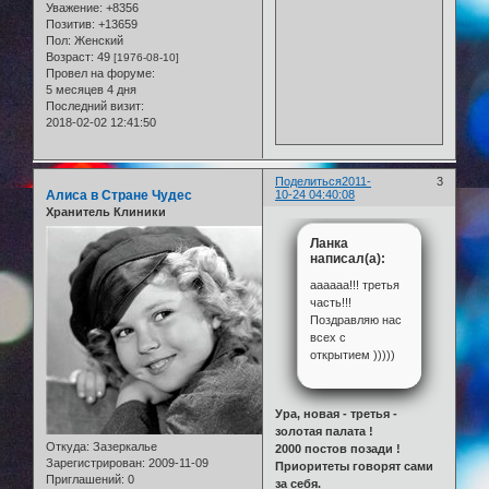
Уважение:
+8356
Позитив:
+13659
Пол:
Женский
Возраст:
49
[1976-08-10]
Провел на форуме:
5 месяцев 4 дня
Последний визит:
2018-02-02 12:41:50
Поделиться
2011-
3
Алиса в Стране Чудес
10-24 04:40:08
Хранитель Клиники
Ланка
написал(а):
аааааа!!! третья
часть!!!
Поздравляю нас
всех с
открытием )))))
Ура, новая - третья -
золотая палата !
Откуда:
Зазеркалье
2000 постов позади !
Зарегистрирован
: 2009-11-09
Приоритеты говорят сами
Приглашений:
0
за себя.