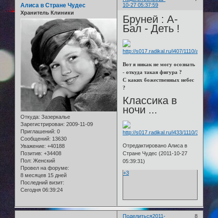
Алиса в Стране Чудес
10-27 05:37:59
Хранитель Клиники
Бруней : А-
Бал - Деть !
Вот я никак не могу осознать
- откуда такая фигура ?
С каких божественных небес
?
Классика в
ночи ...
Откуда:
Зазеркалье
Зарегистрирован
: 2009-11-09
Приглашений:
0
Сообщений:
13630
Отредактировано Алиса в
Уважение:
+40188
Стране Чудес (2011-10-27
Позитив:
+34408
Пол:
Женский
05:39:31)
Провел на форуме:
+3
8 месяцев 15 дней
Последний визит:
Сегодня 06:39:24
Поделиться
2011-
8