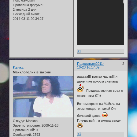
Пол:
Женский
Провел на форуме:
2 месяца 2 дня
Последний визит:
2014-03-11 20:34:27
+1
Поделиться
2011-
2
Ланка
10-23 16:17:09
Майклоголик в законе
аааааа!!! третья часть!!! я
даже и не поняла сначала
Поздравляю нас всех с
открытием )))))
Вот смотрю я на Майкла на
этом концерте..такой Он
большой здесь
Плечистый... я имела ввиду..
Откуда:
Москва
Зарегистрирован
: 2009-11-18
Приглашений:
0
+1
Сообщений:
2793