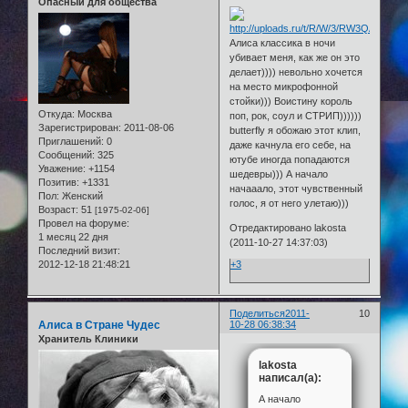
Опасный для общества
Алиса классика в ночи
убивает меня, как же он это
делает)))) невольно хочется
на место микрофонной
стойки))) Воистину король
Откуда:
Москва
поп, рок, соул и СТРИП))))))
Зарегистрирован
: 2011-08-06
butterfly я обожаю этот клип,
Приглашений:
0
даже качнула его себе, на
Сообщений:
325
ютубе иногда попадаются
Уважение:
+1154
шедевры))) А начало
Позитив:
+1331
начааало, этот чувственный
Пол:
Женский
голос, я от него улетаю)))
Возраст:
51
[1975-02-06]
Провел на форуме:
Отредактировано lakosta
1 месяц 22 дня
(2011-10-27 14:37:03)
Последний визит:
2012-12-18 21:48:21
+3
Поделиться
2011-
10
Алиса в Стране Чудес
10-28 06:38:34
Хранитель Клиники
lakosta
написал(а):
А начало