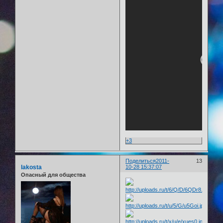
+3
Поделиться
2011-
13
lakosta
10-28 15:37:07
Опасный для общества