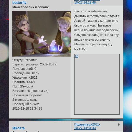
butterfly
10-27 14:12:48
Майклоголик в законе
Лакоста, я забыла как
дышать и грохнулась рядом с
Алисой - давно уже такого не
было со мной. Наверное
весна пришла посреди осени.
Стыдно сказать, не знала эту
вещь - очень органично
Майкл смотрится под эту
музыку.
+2
Откуда:
Украина
Зарегистрирован
: 2009-11-19
Приглашений:
0
Сообщений:
1075
Уважение:
+2921
Позитив:
+3324
Пол:
Женский
Возраст:
18
[2008-03-26]
Провел на форуме:
2 месяца 1 день
Последний визит:
2016-12-18 19:34:25
Поделиться
2011-
9
lakosta
10-27 14:31:43