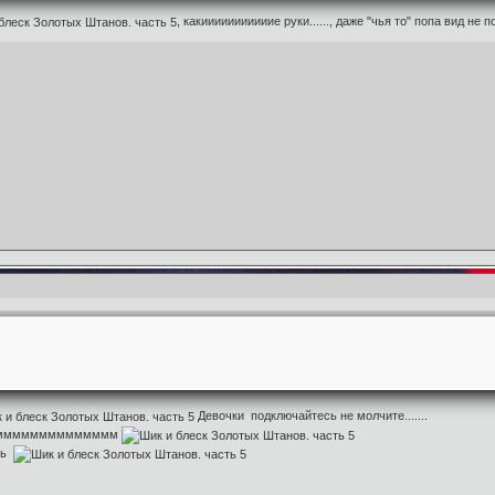
, какииииииииииие руки......, даже "чья то" попа вид не 
Девочки подключайтесь не молчите.......
.....мммммммммммммм
сть