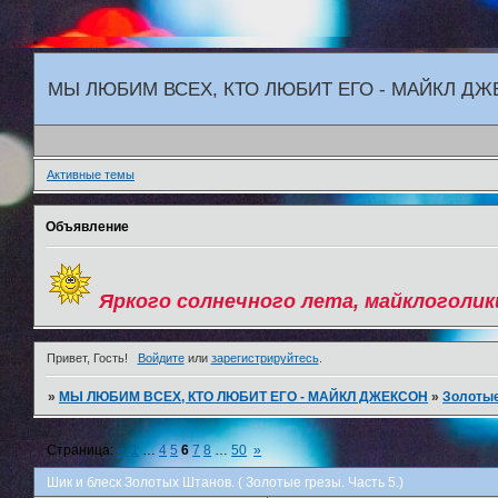
"
МЫ ЛЮБИМ ВСЕХ, КТО ЛЮБИТ ЕГО - МАЙКЛ Д
Активные темы
Объявление
Яркого солнечного лета, майклоголик
Привет, Гость!
Войдите
или
зарегистрируйтесь
.
»
МЫ ЛЮБИМ ВСЕХ, КТО ЛЮБИТ ЕГО - МАЙКЛ ДЖЕКСОН
»
Золотые
Страница:
«
1
…
4
5
6
7
8
…
50
»
Шик и блеск Золотых Штанов. ( Золотые грезы. Часть 5.)