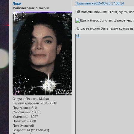
Лори
Поделиться
2015-08-23 17:56:14
Майклоголик в законе
Ой мамочкииииии!!!!!! Таня, где ты в
Ну разве можно быть таким красивыыыым
+3
Откуда:
Планета Майкл
Зарегистрирован
: 2011-08-10
Приглашений:
0
Сообщений:
1885
Уважение:
+6927
Позитив:
+8888
Пол:
Женский
Возраст:
14
[2012-06-25]