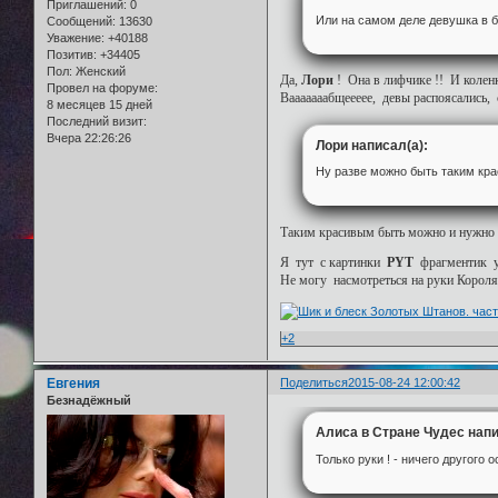
Приглашений:
0
Или на самом деле девушка в б
Сообщений:
13630
Уважение:
+40188
Позитив:
+34405
Пол:
Женский
Да,
Лори
! Она в лифчике !! И коленк
Провел на форуме:
Вааааааабщеееее, девы распоясались, 
8 месяцев 15 дней
Последний визит:
Вчера 22:26:26
Лори написал(а):
Ну разве можно быть таким краси
Таким красивым быть можно и нужно !
Я тут с картинки
PYT
фрагментик ув
Не могу насмотреться на руки Короля .
+2
Евгения
Поделиться
2015-08-24 12:00:42
Безнадёжный
Алиса в Стране Чудес напи
Только руки ! - ничего другого о