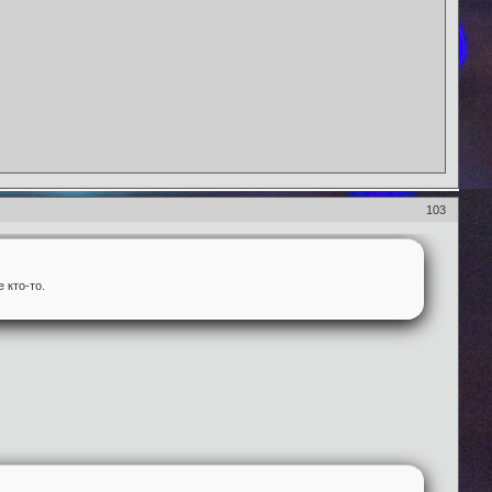
103
 кто-то.