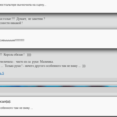
юстгальтере вычкочила на сцену...
и голые !!! Думает, не заметим ?
совести никакой !
выыыым!!!!!!!!!!!!
! Король обязан ! ))))
еличила - чисто из-за руки Мальчика.
.. Только руки ! - ничего другого особенного там не вижу ... )))
сал(а):
собенного там не вижу ...