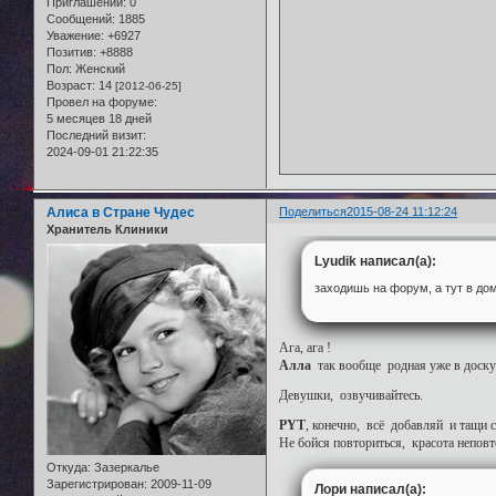
Приглашений:
0
Сообщений:
1885
Уважение:
+6927
Позитив:
+8888
Пол:
Женский
Возраст:
14
[2012-06-25]
Провел на форуме:
5 месяцев 18 дней
Последний визит:
2024-09-01 21:22:35
Алиса в Стране Чудес
Поделиться
2015-08-24 11:12:24
Хранитель Клиники
Lyudik написал(а):
заходишь на форум, а тут в дом
Ага, ага !
Алла
так вообще родная уже в доску 
Девушки, озвучивайтесь.
PYT
, конечно, всё добавляй и тащи 
Не бойся повториться, красота неповто
Откуда:
Зазеркалье
Зарегистрирован
: 2009-11-09
Лори написал(а):