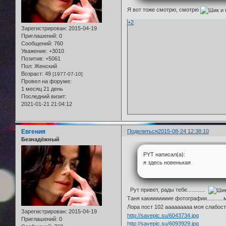
Я вот тоже смотрю, смотрю
+2
Зарегистрирован
: 2015-04-19
Приглашений:
0
Сообщений:
760
Уважение:
+3010
Позитив:
+5061
Пол:
Женский
Возраст:
49
[1977-07-10]
Провел на форуме:
1 месяц 21 день
Последний визит:
2021-01-21 21:04:12
Евгения
Поделиться
2015-08-24 12:38:10
Безнадёжный
PYT написал(а):
я здесь новенькая
Рут привет, рады тебе............
Таня какииииииие фотографии......
Лора пост 102 ааааааааа моя слабо
Зарегистрирован
: 2015-04-19
http://savepic.su/6043734.jpg
Приглашений:
0
http://savepic.su/6093929.jpg