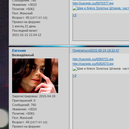
Сообщений:
760
http://savepic.su/6070377.jpg
Уважение:
+3010
Позитив:
+5061
Пол:
Женский
+3
Возраст:
49
[1977-07-10]
Провел на форуме:
1 месяц 21 день
Последний визит:
2021-01-21 21:04:12
Евгения
Поделиться
2015-08-24 18:32:47
Безнадёжный
http://savepic.su/6084721.jpg
http://savepic.su/6082673.jpg
+3
Зарегистрирован
: 2015-04-19
Приглашений:
0
Сообщений:
760
Уважение:
+3010
Позитив:
+5061
Пол:
Женский
Возраст:
49
[1977-07-10]
Провел на форуме: