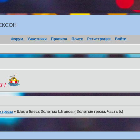
ЖЕКСОН
Форум
Участники
Правила
Поиск
Регистрация
Войти
и !
 грезы
»
Шик и блеск Золотых Штанов. ( Золотые грезы. Часть 5.)