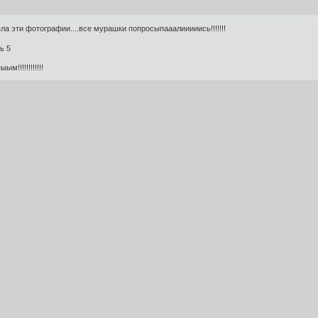
зяла эти фотографии....все мурашки попросыпааалииииись!!!!!!!
!!!!!!!!!!!!