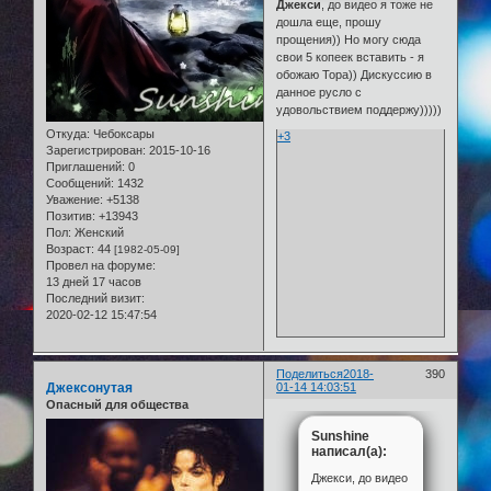
Джекси
, до видео я тоже не
дошла еще, прошу
прощения)) Но могу сюда
свои 5 копеек вставить - я
обожаю Тора)) Дискуссию в
данное русло с
удовольствием поддержу)))))
Откуда:
Чебоксары
+3
Зарегистрирован
: 2015-10-16
Приглашений:
0
Сообщений:
1432
Уважение:
+5138
Позитив:
+13943
Пол:
Женский
Возраст:
44
[1982-05-09]
Провел на форуме:
13 дней 17 часов
Последний визит:
2020-02-12 15:47:54
Поделиться
2018-
390
Джексонутая
01-14 14:03:51
Опасный для общества
Sunshine
написал(а):
Джекси, до видео