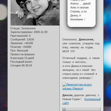
Алисы ... давай
Алис я хватаю
Сережу, а ты
Диану, и
бееежиим !
Откуда:
Зазеркалье
Зарегистрирован
: 2009-11-09
Приглашений:
0
Сообщений:
13630
Ооооооооо,
Джексичек,
Уважение:
+40188
уже схватила, утащила под
Позитив:
+34408
ёлку, никому не отдам,
Пол:
Женский
МОЯ !!!!!!
Провел на форуме:
8 месяцев 15 дней
Отличный подарок, о таком
Последний визит:
только и мечтать,
Сегодня 06:39:24
и хоть Диана и опасная
женщина, но с такой без
страха сразу и с головой в
новогоднюю разведку !
Джесик,
дорогая девочка, с
Новым Годом !
[взломанный
сайт]
+4