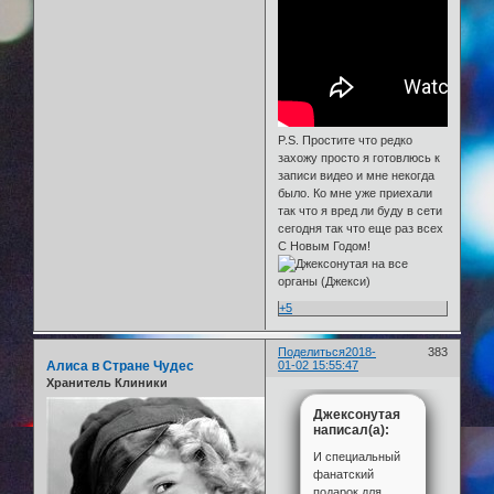
P.S. Простите что редко
захожу просто я готовлюсь к
записи видео и мне некогда
было. Ко мне уже приехали
так что я вред ли буду в сети
сегодня так что еще раз всех
С Новым Годом!
+5
Поделиться
2018-
383
Алиса в Стране Чудес
01-02 15:55:47
Хранитель Клиники
Джексонутая
написал(а):
И специальный
фанатский
подарок для