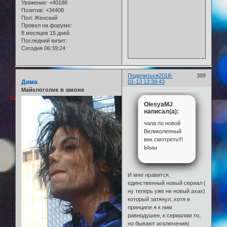
Уважение:
+40188
Позитив:
+34408
Пол:
Женский
Провел на форуме:
8 месяцев 15 дней
Последний визит:
Сегодня 06:39:24
Поделиться
2018-
388
Дима
01-13 13:39:43
Майклоголик в законе
OlesyaMJ
написал(а):
чала по новой
Великолепный
век смотреть!!!
Ыыы
И мне нравится,
единственный новый сериал (
ну теперь уже не новый ахах)
который затянул..хотя в
принципе я к ним
равнодушен, к сериалам то,
но бывают исключения)