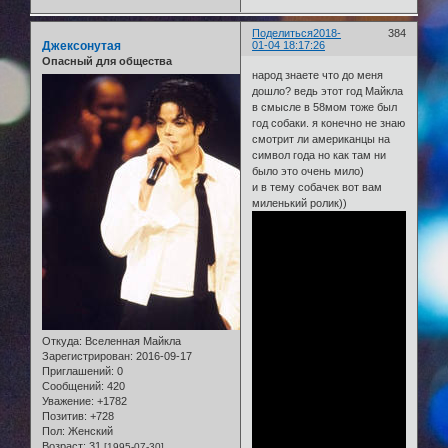
Поделиться
2018-
384
Джексонутая
01-04 18:17:26
Опасный для общества
народ знаете что до меня
дошло? ведь этот год Майкла
в смысле в 58мом тоже был
год собаки. я конечно не знаю
смотрит ли американцы на
символ года но как там ни
было это очень мило)
и в тему собачек вот вам
миленький ролик))
Откуда:
Вселенная Майкла
Зарегистрирован
: 2016-09-17
Приглашений:
0
Сообщений:
420
Уважение:
+1782
Позитив:
+728
Пол:
Женский
Возраст:
31
[1995-07-30]