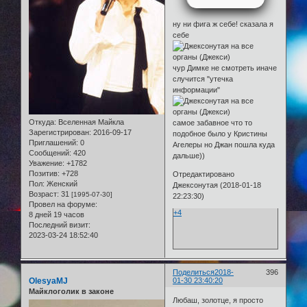
ну ни фига ж себе! сказала я
себе
чур Димке не смотреть иначе
случится "утечка
информации"
Откуда:
Вселенная Майкла
самое забавное что то
Зарегистрирован
: 2016-09-17
подобное было у Кристины
Приглашений:
0
Агелеры но Джан пошла куда
Сообщений:
420
дальше))
Уважение:
+1782
Позитив:
+728
Отредактировано
Пол:
Женский
Джексонутая (2018-01-18
Возраст:
31
[1995-07-30]
22:23:30)
Провел на форуме:
+4
8 дней 19 часов
Последний визит:
2023-03-24 18:52:40
Поделиться
2018-
396
OlesyaMJ
01-30 23:40:20
Майклоголик в законе
Любаш, золотце, я просто