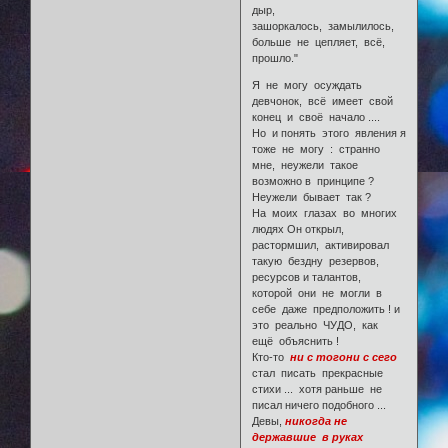
дыр,
зашоркалось, замылилось,
больше не цепляет, всё,
прошло."
Я не могу осуждать
девчонок, всё имеет свой
конец и своё начало ....
Но и понять этого явления я
тоже не могу : странно
мне, неужели такое
возможно в принципе ?
Неужели бывает так ?
На моих глазах во многих
людях Он открыл,
растормшил, активировал
такую бездну резервов,
ресурсов и талантов,
которой они не могли в
себе даже предположить ! и
это реально ЧУДО, как
ещё объяснить !
Кто-то
ни с тогони с сего
стал писать прекрасные
стихи ... хотя раньше не
писал ничего подобного ...
Девы,
никогда не
державшие в руках