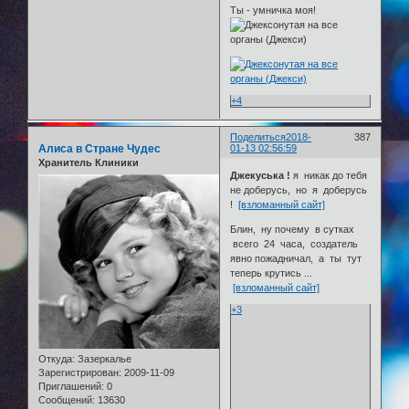
Ты - умничка моя!
+4
Поделиться
2018-
387
Алиса в Стране Чудес
01-13 02:56:59
Хранитель Клиники
Джекуська !
я никак до тебя
не доберусь, но я доберусь
!
[взломанный сайт]
Блин, ну почему в сутках
всего 24 часа, создатель
явно пожадничал, а ты тут
теперь крутись ...
[взломанный сайт]
+3
Откуда:
Зазеркалье
Зарегистрирован
: 2009-11-09
Приглашений:
0
Сообщений:
13630