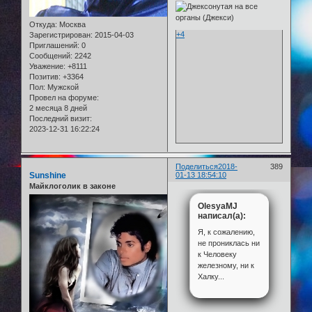
Откуда:
Москва
+4
Зарегистрирован
: 2015-04-03
Приглашений:
0
Сообщений:
2242
Уважение:
+8111
Позитив:
+3364
Пол:
Мужской
Провел на форуме:
2 месяца 8 дней
Последний визит:
2023-12-31 16:22:24
Поделиться
2018-
389
Sunshine
01-13 18:54:10
Майклоголик в законе
OlesyaMJ
написал(а):
Я, к сожалению,
не прониклась ни
к Человеку
железному, ни к
Халку...