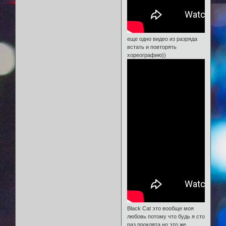
еще одно видео из разряда
встать и повторять
хореографию))
Black Cat это вообще моя
любовь потому что будь я сто
раз проклята но это же