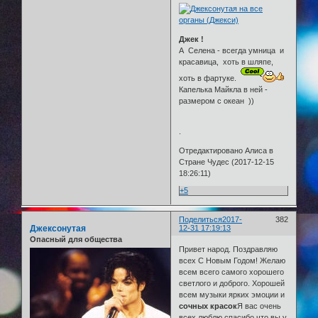
Джек !
А Селена - всегда умница и
красавица, хоть в шляпе,
хоть в фартуке.
Капелька Майкла в ней -
размером с океан ))
.
Отредактировано Алиса в
Стране Чудес (2017-12-15
18:26:11)
+5
Поделиться
2017-
382
Джексонутая
12-31 17:19:13
Опасный для общества
Привет народ. Поздравляю
всех С Новым Годом! Желаю
всем всего самого хорошего
светлого и доброго. Хорошей
всем музыки ярких эмоции и
сочных красок
Я вас очень
всех люблю спасибо что вы у