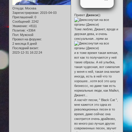
Откуда:
Москва
Зарегистрирован
: 2015-04-03
Привет
Джекси
))
Приглашений:
0
Сообщений:
2242
Уважение:
+8111
Тоже люблю, Джанет, вроде и
Позитив:
+3364
дерзкая дева, и очень
Пол:
Мужской
сексуальная...прям ах
Провел на форуме:
2 месяца 8 дней
Последний визит:
2023-12-31 16:22:24
и в тоже время такая мягкая,
вот как то получаются у неё
такие образы. А её улыбка,
такая чудесная, вот симпатия
у меня к ней, такая она милая
иногда, есть в ней что то
хорошее...хотя всё это шоу
бизнессс, но даже там есть
нормальные люди, как Майкл,
Джанет...
А насчёт песни, " Black Cat ",
мне кажется это одна из
революционных песен в то
время, даже сейчас она
смотрится очень драйвово,
во много раз лучше других
современных песен, звучит