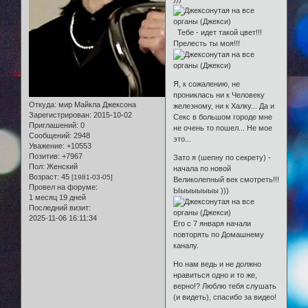
Тебе - идет такой цвет!!!
Прелесть ты моя!!!
Я, к сожалению, не
прониклась ни к Человеку
Откуда:
мир Майкла Джексона
железному, ни к Халку... Да и
Зарегистрирован
: 2015-10-02
Секс в большом городе мне
Приглашений:
0
не очень то пошел... Не мое
Сообщений:
2948
это...
Уважение:
+10553
Позитив:
+7967
Зато я (шепну по секрету) -
Пол:
Женский
начала по новой
Возраст:
45
[1981-03-05]
Великолепный век смотреть!!!
Провел на форуме:
Ыыыыыыыы )))
1 месяц 19 дней
Последний визит:
2025-11-06 16:11:34
Его с 7 января начали
повторять по Домашнему
каналу.
Но нам ведь и не должно
нравиться одно и то же,
верно!? Люблю тебя слушать
(и видеть), спасибо за видео!