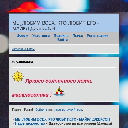
"
МЫ ЛЮБИМ ВСЕХ, КТО ЛЮБИТ ЕГО -
МАЙКЛ ДЖЕКСОН
Форум
Участники
Правила
Поиск
Регистрация
Войти
Активные темы
Объявление
Яркого солнечного лета,
майклоголики !
Привет, Гость!
Войдите
или
зарегистрируйтесь
.
»
МЫ ЛЮБИМ ВСЕХ, КТО ЛЮБИТ ЕГО - МАЙКЛ ДЖЕКСОН
»
Наше творчество
»
Джексонутая на все органы (Джекси)