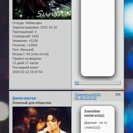
Откуда:
Чебоксары
Зарегистрирован
: 2015-10-16
Приглашений:
0
Сообщений:
1432
Уважение:
+5138
Позитив:
+13943
Пол:
Женский
Возраст:
44
[1982-05-09]
Провел на форуме:
13 дней 17 часов
Последний визит:
2020-02-12 15:47:54
+3
Поделиться
2018-
395
Джексонутая
01-18 22:22:22
Опасный для общества
Sunshine
написал(а):
Дерзкая - не то
слово))))))