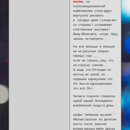
кисть
, на
психоэмоциональной
майкловолне стали вдруг
виртуозно рисовать
и сегодня даже ( узнаю вот
со стороны ) устраивают
собственные выставки !
Вижу ВКонтакте, читаю : беру
заказы на портреты ...
Но всё меньше и меньше
на их рисунках родных
чёрных глаз ....
если не сказать, увы, что
не стало их совсем ...
А ведь это ОН водил их
кистью, их рукой, их
первыми каракулями, это
Он был их вдохновением,
это всё Он !
Читаю в соцсети страничку
одной нашей безнадёжно-
влюблённой когда-то девы :
графа "любимая музыка" -
Michael Jackson на десятом
месте после перечня
всяких-разных имён других