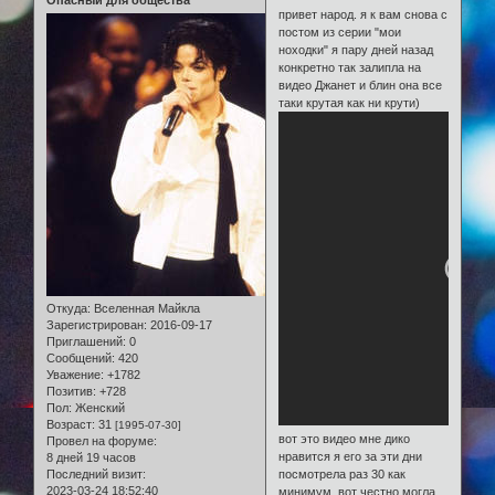
привет народ. я к вам снова с
постом из серии "мои
ноходки" я пару дней назад
конкретно так залипла на
видео Джанет и блин она все
таки крутая как ни крути)
Откуда:
Вселенная Майкла
Зарегистрирован
: 2016-09-17
Приглашений:
0
Сообщений:
420
Уважение:
+1782
Позитив:
+728
Пол:
Женский
Возраст:
31
[1995-07-30]
вот это видео мне дико
Провел на форуме:
нравится я его за эти дни
8 дней 19 часов
Последний визит:
посмотрела раз 30 как
2023-03-24 18:52:40
минимум. вот честно могла