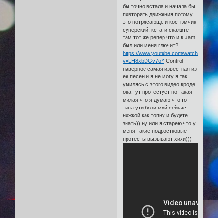
бы точно встала и начала бы
повторять движения потому
это потрясающе и костюмчик
суперский. кстати скажите
там тот же репер что и в Jam
был или меня глючит?
https://www.youtube.com/watch?
v=LH8xbDGv7oY
Control
наверное самая известная из
ее песен и я не могу я так
умилясь с этого видео вроде
она тут протестует но такая
милая что я думаю что то
типа ути бози мой сейчас
ножкой как топну и будете
знать)) ну или я старею что у
меня такие подростковые
протесты вызывают хихи)))