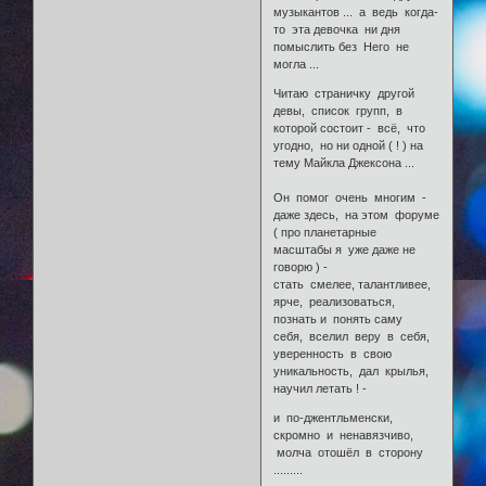
музыкантов ... а ведь когда-
то эта девочка ни дня
помыслить без Него не
могла ...
Читаю страничку другой
девы, список групп, в
которой состоит - всё, что
угодно, но ни одной ( ! ) на
тему Майкла Джексона ...
Он помог очень многим -
даже здесь, на этом форуме
( про планетарные
масштабы я уже даже не
говорю ) -
стать смелее, талантливее,
ярче, реализоваться,
познать и понять саму
себя, вселил веру в себя,
уверенность в свою
уникальность, дал крылья,
научил летать ! -
и по-джентльменски,
скромно и ненавязчиво,
молча отошёл в сторону
.........