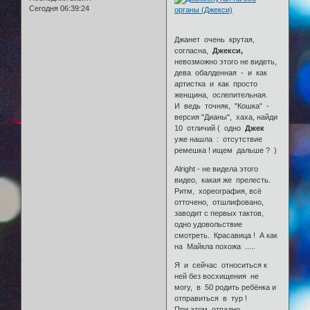
Сегодня 06:39:24
Джанет очень крутая,
согласна,
Джекси,
невозможно этого не видеть,
дева обалденная - и как
артистка и как просто
женщина, ослепительная.
И ведь точняк, "Кошка" -
версия "Дианы", хаха, найди
10 отличий ( одно
Джек
уже нашла : отсутствие
ремешка ! ищем дальше ? )
Alright - не видела этого
видео, какая же прелесть.
Ритм, хореография, всё
отточено, отшлифовано,
заводит с первых тактов,
одно удовольствие
смотреть. Красавица ! А как
на Майкла похожа .....
Я и сейчас относиться к
ней без восхищения не
могу, в 50 родить ребёнка и
отправиться в тур !
При этом отпадно