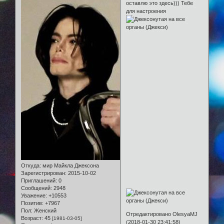
оставлю это здесь))) Тебе
для настроения
Откуда:
мир Майкла Джексона
Зарегистрирован
: 2015-10-02
Приглашений:
0
Сообщений:
2948
Уважение:
+10553
Позитив:
+7967
Пол:
Женский
Отредактировано OlesyaMJ
Возраст:
45
[1981-03-05]
(2018-01-30 23:41:58)