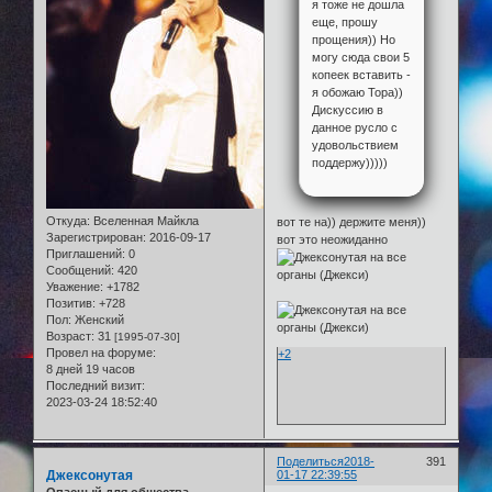
я тоже не дошла
еще, прошу
прощения)) Но
могу сюда свои 5
копеек вставить -
я обожаю Тора))
Дискуссию в
данное русло с
удовольствием
поддержу)))))
Откуда:
Вселенная Майкла
вот те на)) держите меня))
Зарегистрирован
: 2016-09-17
вот это неожиданно
Приглашений:
0
Сообщений:
420
Уважение:
+1782
Позитив:
+728
Пол:
Женский
Возраст:
31
[1995-07-30]
Провел на форуме:
+2
8 дней 19 часов
Последний визит:
2023-03-24 18:52:40
Поделиться
2018-
391
Джексонутая
01-17 22:39:55
Опасный для общества