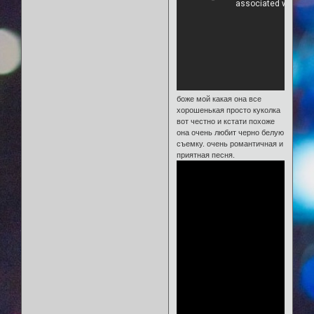
боже мой какая она все
хорошенькая просто куколка
вот честно и кстати похоже
она очень любит черно белую
съемку. очень романтичная и
приятная песня.