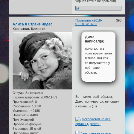
чёрная котя в не времени)
+4
Поделиться
2018-
393
Алиса в Стране Чудес
01-18 04:16:32
Хранитель Клиники
Дима
написал(а):
прям ах, и в
тоже время такая
мягкая, вот как
то получаются у
неё такие
образы.
Откуда:
Зазеркалье
Вот такие ещё образы,
Зарегистрирован
: 2009-11-09
Дим,
получаются, не сразу
Приглашений:
0
Сообщений:
13630
и узнаешь ))))
Уважение:
+40188
Позитив:
+34408
Пол:
Женский
Провел на форуме:
8 месяцев 15 дней
Последний визит: