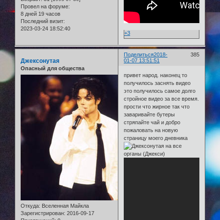
Провел на форуме:
8 дней 19 часов
Последний визит:
2023-03-24 18:52:40
+3
Поделиться
2018-
385
Джексонутая
01-07 13:51:51
Опасный для общества
привет народ. наконец то
получилось заснять видео
это получилось самое долго
стройное видео за все время.
прости что жирное так что
заваривайте бутеры
стряпайте чай и добро
пожаловать на новую
страницу моего дневника
Откуда:
Вселенная Майкла
Зарегистрирован
: 2016-09-17