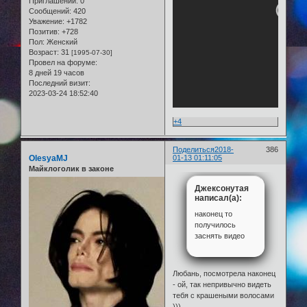
Приглашений:
0
Сообщений:
420
Уважение:
+1782
Позитив:
+728
Пол:
Женский
Возраст:
31
[1995-07-30]
Провел на форуме:
8 дней 19 часов
Последний визит:
2023-03-24 18:52:40
+4
Поделиться
2018-
386
OlesyaMJ
01-13 01:11:05
Майклоголик в законе
Джексонутая
написал(а):
наконец то
получилось
заснять видео
Любань, посмотрела наконец
- ой, так непривычно видеть
тебя с крашеными волосами
)))