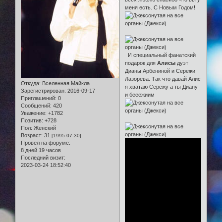
меня есть. С Новым Годом!
И специальный фанатский
подарок для
Алисы
дуэт
Дианы Арбениной и Сережи
Лазорева. Так что давай Алис
Откуда:
Вселенная Майкла
я хватаю Сережу а ты Диану
Зарегистрирован
: 2016-09-17
и бееежиим
Приглашений:
0
Сообщений:
420
Уважение:
+1782
Позитив:
+728
Пол:
Женский
Возраст:
31
[1995-07-30]
Провел на форуме:
8 дней 19 часов
Последний визит:
2023-03-24 18:52:40