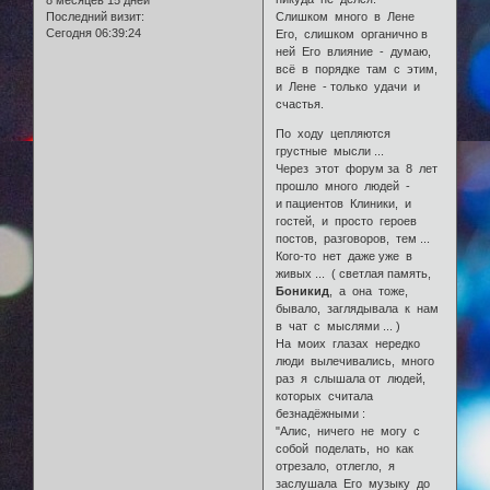
8 месяцев 15 дней
Последний визит:
Слишком много в Лене
Сегодня 06:39:24
Его, слишком органично в
ней Его влияние - думаю,
всё в порядке там с этим,
и Лене - только удачи и
счастья.
По ходу цепляются
грустные мысли ...
Через этот форум за 8 лет
прошло много людей -
и пациентов Клиники, и
гостей, и просто героев
постов, разговоров, тем ...
Кого-то нет даже уже в
живых ... ( светлая память,
Боникид
, а она тоже,
бывало, заглядывала к нам
в чат с мыслями ... )
На моих глазах нередко
люди вылечивались, много
раз я слышала от людей,
которых считала
безнадёжными :
"Алис, ничего не могу с
собой поделать, но как
отрезало, отлегло, я
заслушала Его музыку до