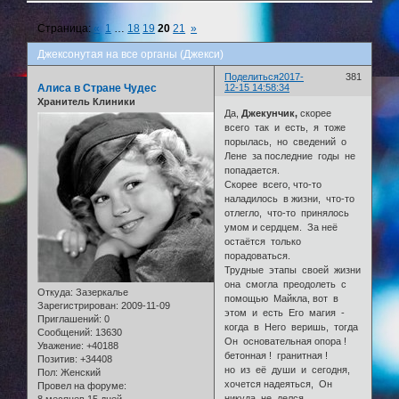
Страница:
«
1
…
18
19
20
21
»
Джексонутая на все органы (Джекси)
Поделиться
2017-
381
Алиса в Стране Чудес
12-15 14:58:34
Хранитель Клиники
Да,
Джекунчик,
скорее
всего так и есть, я тоже
порылась, но сведений о
Лене за последние годы не
попадается.
Скорее всего, что-то
наладилось в жизни, что-то
отлегло, что-то принялось
умом и сердцем. За неё
остаётся только
порадоваться.
Трудные этапы своей жизни
она смогла преодолеть с
Откуда:
Зазеркалье
помощью Майкла, вот в
Зарегистрирован
: 2009-11-09
этом и есть Его магия -
Приглашений:
0
когда в Него веришь, тогда
Сообщений:
13630
Он основательная опора !
Уважение:
+40188
бетонная ! гранитная !
Позитив:
+34408
но из её души и сегодня,
Пол:
Женский
хочется надеяться, Он
Провел на форуме:
никуда не делся.