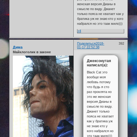
женская версия Дианы в
смысле по виду. Джанет
только пояса не хватает как у
братика уж не знаю кто у кого
набрался но это таак мило)))
+4
Поделиться
2018-
392
Дима
01-17 22:52:38
Майклоголик в законе
Джексонутая
написал(а):
Black Cat это
вообще моя
любовь потому
что будь я сто
раз проклята но
это же женская
версия Дианы в
смысле по виду.
Джанет только
пояса не хватает
как у братика уж
не знаю кто у
кого набрался но
это таак мило)))