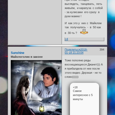
выглядеть, танцевать, петь
живьём, и карапуза с собой
- за кулисами его сразу в
руки мамке !
И как это у них с Майклом
так получалось - в 50 как
в 30-ть ?
+4
Поделиться
2018-
394
Sunshine
01-18 21:23:04
Майклоголик в законе
Тоже пополню ряды
восхищающихся Джанет))) А
я прибалдела от нее после
этого видео. Дерзкая - не то
слово))))))
+18
Самое
интересное с 5
минуты