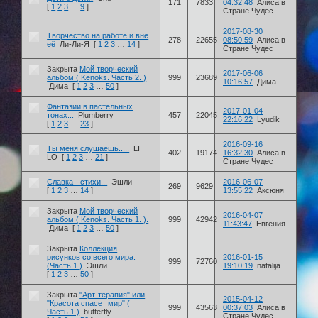
171
7833
04:32:48
Алиса в
[
1
2
3
…
9
]
Стране Чудес
2017-08-30
Творчество на работе и вне
278
22655
08:50:59
Алиса в
её
Ли-Ли-Я
[
1
2
3
…
14
]
Стране Чудес
Закрыта
Мой творческий
2017-06-06
альбом ( Kenoks. Часть 2. )
999
23689
10:16:57
Дима
Дима
[
1
2
3
…
50
]
Фантазии в пастельных
2017-01-04
тонах...
Plumberry
457
22045
22:16:22
Lyudik
[
1
2
3
…
23
]
2016-09-16
Ты меня слушаешь.....
LI
402
19174
16:32:30
Алиса в
LO
[
1
2
3
…
21
]
Стране Чудес
Славка - стихи...
Эшли
2016-06-07
269
9629
[
1
2
3
…
14
]
13:55:22
Аксюня
Закрыта
Мой творческий
2016-04-07
альбом ( Kenoks. Часть 1. ).
999
42942
11:43:47
Евгения
Дима
[
1
2
3
…
50
]
Закрыта
Коллекция
рисунков со всего мира.
2016-01-15
999
72760
(Часть 1.)
Эшли
19:10:19
natalija
[
1
2
3
…
50
]
Закрыта
"Арт-терапия" или
2015-04-12
"Красота спасет мир" (
999
43563
00:37:03
Алиса в
Часть 1.)
butterfly
Стране Чудес