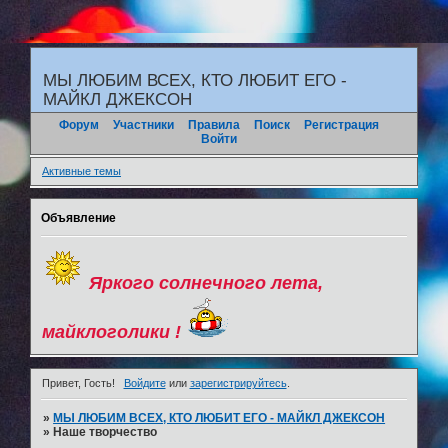
"
МЫ ЛЮБИМ ВСЕХ, КТО ЛЮБИТ ЕГО -
МАЙКЛ ДЖЕКСОН
Форум
Участники
Правила
Поиск
Регистрация
Войти
Активные темы
Объявление
Яркого солнечного лета,
майклоголики !
Привет, Гость!
Войдите
или
зарегистрируйтесь
.
»
МЫ ЛЮБИМ ВСЕХ, КТО ЛЮБИТ ЕГО - МАЙКЛ ДЖЕКСОН
»
Наше творчество