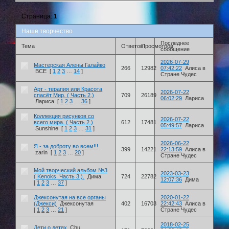
Страница:
1
Наше творчество
Последнее
Тема
Ответов
Просмотров
сообщение
2026-07-29
Мастерская Алены Галайко
266
12982
07:42:22
Алиса в
ВСЕ
[
1
2
3
…
14
]
Стране Чудес
Арт - терапия или Красота
2026-07-22
спасёт Мир. ( Часть 2.)
709
26189
06:02:29
Лариса
Лариса
[
1
2
3
…
36
]
Коллекция рисунков со
2026-07-22
всего мира. ( Часть 2.)
612
17481
05:49:57
Лариса
Sunshine
[
1
2
3
…
31
]
2026-06-22
Я - за доброту во всем!!!
399
14221
22:13:59
Алиса в
zarin
[
1
2
3
…
20
]
Стране Чудес
Мой творческий альбом №3
2023-03-23
( Kenoks. Часть 3.).
Дима
724
22782
12:07:36
Дима
[
1
2
3
…
37
]
Джексонутая на все органы
2020-01-22
(Джекси)
Джексонутая
402
16703
22:42:43
Алиса в
[
1
2
3
…
21
]
Стране Чудес
2018-02-25
Дети о детях
Chu