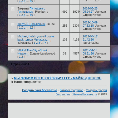
[
1
2
3
…
50
]
Закрыта
Пятнашки с
2014-05-26
Пятнышком
Plumberry
999
39744
05:24:27
Алиса в
[
1
2
3
…
50
]
Стране Чудес
2012-10-09
Жёлтый Тюльпанчик
Эшли
256
9304
07:32:18
Алиса в
[
1
2
3
…
13
]
Стране Чудес
Michael, I wish you will come
2012-04-17
back....твоя Милашка....
135
4133
21:42:36
Милашка
[
1
2
3
…
7
]
puhamauha
MAFIA The City of Lost
2011-04-11
Heaven.
Eugene Landswood
39
4587
08:31:36
Алиса в
[
1
2
]
Стране Чудес
Страница:
1
»
МЫ ЛЮБИМ ВСЕХ, КТО ЛЮБИТ ЕГО - МАЙКЛ ДЖЕКСОН
»
Наше творчество
Создать сайт бесплатно
·
Каталог форумов
·
Создать форум
бесплатно
·
ЖивыеФорумы.ру
© 2015