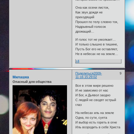
Она как осени листок,
Как звук дождя не
приходящий
Прошел по телу словно ток,
Надрывный голосок
дрожащий…
И голос тот не умолкает…
И только слышно в тишине,
Пусть Бог его не оставляет,
Не в небесах не на земле…
+4
Поделиться
2009-
9
Милашка
11-16 15:29:02
Опасный для общества
Все в этом мире решено
И не зависимо от нас
И Бог, и Дьявол заодно
С людей не сводят острый
глаз
На небесах иль на земле
Одна, по сути, суета
И выбор есть гореть в огне
Иль возродить в себе Христа