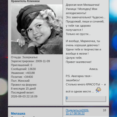
Хранитель Клиники
Дорогая моя Милашечка!
Умница ! Молодец! Мои
аплодисменты!
Это замечательно! Чудесно...
Продолжай, пиши и сочиняй,
у тебя так здорово
получается !
Только не грусти...
И вообще, Мариночка, ты
очень хорошая девочка !
Удачи тебе в творчестве и
вообще в жизни !
Откуда:
Зазеркалье
Целую тебя.
Зарегистрирован
: 2009-11-09
Привет малявочке!
Приглашений:
0
Сообщений:
13630
Алиса.
Уважение:
+40188
Р.S. Аватарка твоя -
Позитив:
+34400
зашибись!
Пол:
Женский
Столько много КРАСОТЫ - и
Провел на форуме:
8 месяцев 15 дней
всё в одном месте ...
Последний визит:
2026-08-03 22:16:09
0
Поделиться
2009-
18
Милашка
11-17 08:56:22