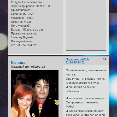
Откуда:
Пермский край
Зарегистрирован
: 2009-11-08
Приглашений:
0
Сообщений:
2323
Уважение:
+5862
Позитив:
+4233
Пол:
Женский
Возраст:
50
[1975-10-29]
Провел на форуме:
1 месяц 26 дней
Последний визит:
2016-05-24 18:43:25
Поделиться
2009-
14
Милашка
11-16 18:24:02
Опасный для общества
Осенний вечер, пожелтевшая
листва,
Она гуляет, улыбаясь нежно,
В её руке лежит его рука
И он шагает по земле
небрежно.
И маленькие ручки протянув,
Он произносит неумело
МАМА
И слёзы покатились по лицу,
«Как хорошо, что всё же я ей