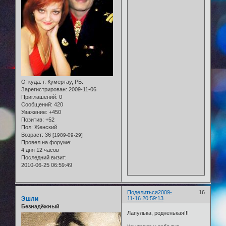
Откуда:
г. Кумертау, РБ.
Зарегистрирован
: 2009-11-06
Приглашений:
0
Сообщений:
420
Уважение:
+450
Позитив:
+52
Пол:
Женский
Возраст:
36
[1989-09-29]
Провел на форуме:
4 дня 12 часов
Последний визит:
2010-06-25 06:59:49
Поделиться
2009-
16
Эшли
11-16 20:59:13
Безнадёжный
Лапулька, родненькая!!!