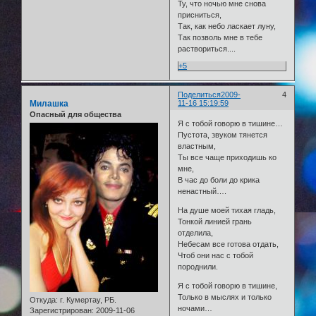
Ту, что ночью мне снова
присниться,
Так, как небо ласкает луну,
Так позволь мне в тебе
раствориться....
+5
Поделиться
2009-
4
Милашка
11-16 15:19:59
Опасный для общества
Я с тобой говорю в тишине…
Пустота, звуком тянется
властным,
Ты все чаще приходишь ко
мне,
В час до боли до крика
ненастный….
На душе моей тихая гладь,
Тонкой линией грань
отделила,
Небесам все готова отдать,
Чтоб они нас с тобой
породнили.
Я с тобой говорю в тишине,
Только в мыслях и только
Откуда:
г. Кумертау, РБ.
ночами…
Зарегистрирован
: 2009-11-06