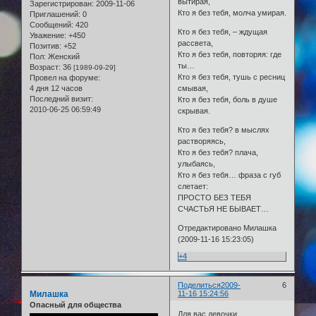
вытирая,
Зарегистрирован
: 2009-11-06
Кто я без тебя, молча умирая.
Приглашений:
0
Сообщений:
420
Кто я без тебя, – ждущая
Уважение:
+450
рассвета,
Позитив:
+52
Кто я без тебя, повторяя: где
Пол:
Женский
ты…
Возраст:
36
[1989-09-29]
Кто я без тебя, тушь с ресниц
Провел на форуме:
4 дня 12 часов
смывая,
Последний визит:
Кто я без тебя, боль в душе
2010-06-25 06:59:49
скрывая.
Кто я без тебя? в мыслях
растворяясь,
Кто я без тебя? плача,
улыбаясь,
Кто я без тебя… фраза с губ
слетает:
ПРОСТО БЕЗ ТЕБЯ
СЧАСТЬЯ НЕ БЫВАЕТ…
Отредактировано Милашка
(2009-11-16 15:23:05)
+4
Поделиться
2009-
6
Милашка
11-16 15:24:56
Опасный для общества
Для вас девочки...