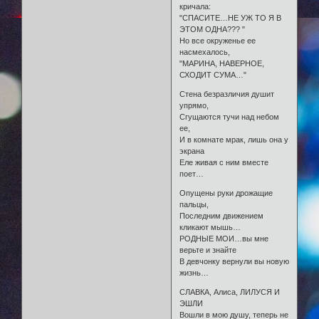
кричала:
"СПАСИТЕ…НЕ УЖ ТО Я В
ЭТОМ ОДНА??? "
Но все окруженье ее
насмехалось,
"МАРИНА, НАВЕРНОЕ,
СХОДИТ СУМА…"
Стена безразличия душит
упрямо,
Сгущаются тучи над небом
ее,
И в комнате мрак, лишь она у
экрана
Еле живая с ним вместе
поет…
Опущены руки дрожащие
пальцы,
Последним движением
кликают мышь…
РОДНЫЕ МОИ…вы мне
верьте и знайте
В девчонку вернули вы новую
жизнь…
СЛАВКА, Алиса, ЛИЛУСЯ И
ЭШЛИ
Вошли в мою душу, теперь не