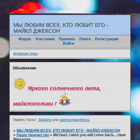
"
МЫ ЛЮБИМ ВСЕХ, КТО ЛЮБИТ ЕГО -
МАЙКЛ ДЖЕКСОН
Форум
Участники
Правила
Поиск
Регистрация
Войти
Активные темы
Объявление
Яркого солнечного лета,
майклоголики !
Привет, Гость!
Войдите
или
зарегистрируйтесь
.
»
МЫ ЛЮБИМ ВСЕХ, КТО ЛЮБИТ ЕГО - МАЙКЛ ДЖЕКСОН
»
Наше творчество
»
Michael, I wish you will come back....твоя
Милашка....