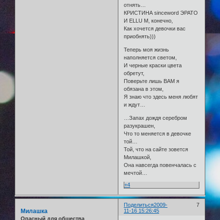
отнять…
КРИСТИНА sinceword ЭРАТО
И ELLU М, конечно,
Как хочется девочки вас
приобнять)))
Теперь моя жизнь
наполняется светом,
И черные краски цвета
обретут,
Поверьте лишь ВАМ я
обязана в этом,
Я знаю что здесь меня любят
и ждут…
…Запах дождя серебром
разукрашен,
Что то меняется в девочке
той…
Той, что на сайте зовется
Милашкой,
Она навсегда повенчалась с
мечтой…
+4
Поделиться
2009-
7
Милашка
11-16 15:26:45
Опасный для общества