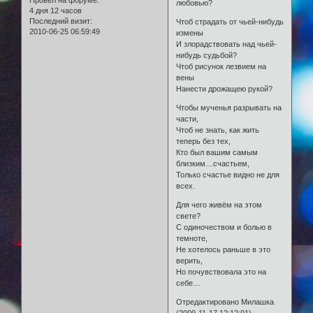
Провел на форуме:
любовью?
4 дня 12 часов
Последний визит:
Чтоб страдать от чьей-нибудь
2010-06-25 06:59:49
измены
И злорадствовать над чьей-
нибудь судьбой?
Чтоб рисунок лезвием на
вены
Нанести дрожащею рукой?
Чтобы мученья разрывать на
части,
Чтоб не знать, как жить
теперь без тех,
Кто был вашим самым
близким…счастьем,
Только счастье видно не для
всех.
Для чего живём на этом
свете?
С одиночеством и болью в
темноте,
Не хотелось раньше в это
верить,
Но почувствовала это на
себе…
Отредактировано Милашка