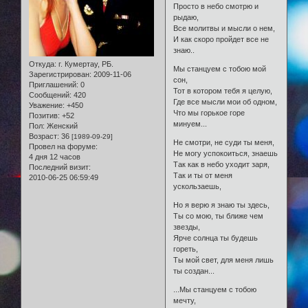
Просто в небо смотрю и
рыдаю,
Все молитвы и мысли о нем,
И как скоро пройдет все не
знаю..
Откуда:
г. Кумертау, РБ.
Мы станцуем с тобою мой
Зарегистрирован
: 2009-11-06
сон,
Приглашений:
0
Тот в котором тебя я целую,
Сообщений:
420
Где все мысли мои об одном,
Уважение:
+450
Что мы горькое горе
Позитив:
+52
минуем...
Пол:
Женский
Возраст:
36
[1989-09-29]
Не смотри, не суди ты меня,
Провел на форуме:
Не могу успокоиться, знаешь
4 дня 12 часов
Так как в небо уходит заря,
Последний визит:
Так и ты от меня
2010-06-25 06:59:49
ускользаешь,
Но я верю я знаю ты здесь,
Ты со мою, ты ближе чем
звезды,
Ярче солнца ты будешь
гореть,
Ты мой свет, для меня лишь
ты создан...
...Мы станцуем с тобою
мечту,