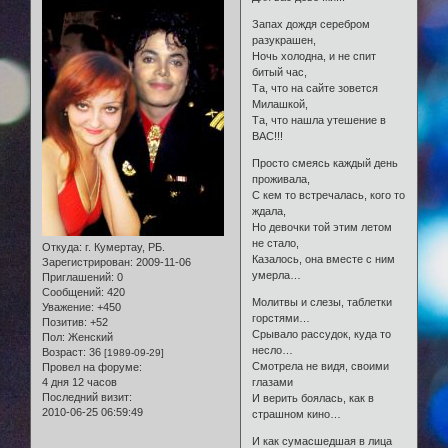
Запах дождя серебром
разукрашен,
Ночь холодна, и не спит
битый час,
Та, что на сайте зовется
Милашкой,
Та, что нашла утешение в
ВАС!!!
Просто смеясь каждый день
проживала,
С кем то встречалась, кого то
ждала,
Но девочки той этим летом
не стало,
Откуда:
г. Кумертау, РБ.
Казалось, она вместе с ним
Зарегистрирован
: 2009-11-06
умерла…
Приглашений:
0
Сообщений:
420
Молитвы и слезы, таблетки
Уважение:
+450
горстями…
Позитив:
+52
Срывало рассудок, куда то
Пол:
Женский
несло…
Возраст:
36
[1989-09-29]
Смотрела не видя, своими
Провел на форуме:
4 дня 12 часов
глазами
Последний визит:
И верить боялась, как в
2010-06-25 06:59:49
страшном кино…
И как сумасшедшая в лица