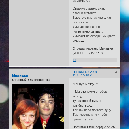
умереть???
Странно сказано знаю,
словно я эгоист,
Вместе с ним умираю, как
осенью лист…
Умираю неспешно,
постепенно, дыша…
Умирает не сердце, умирает
душа....
Отредактировано Милашка
(2009-11-16 15:35:18)
+4
Поделиться
2009-
3
Милашка
11-16 15:18:28
Опасный для общества
"Танцуя мечту..."
...Мы станцуем с тобою
мечту,
Ту в которой ты мог
улыбнуться...
Так как небо ласкает луну,
Так позволь мне к тебе
прикоснуться...
Прожигает мне сердце огнем,