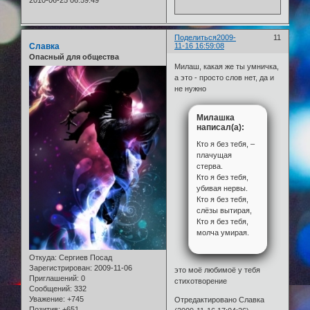
2010-06-25 06:59:49
Поделиться
2009-
11
Славка
11-16 16:59:08
Опасный для общества
Милаш, какая же ты умничка,
а это - просто слов нет, да и
не нужно
Милашка
написал(а):
Кто я без тебя, –
плачущая
стерва.
Кто я без тебя,
убивая нервы.
Кто я без тебя,
слёзы вытирая,
Кто я без тебя,
молча умирая.
Откуда:
Сергиев Посад
Зарегистрирован
: 2009-11-06
это моё любимоё у тебя
Приглашений:
0
стихотворение
Сообщений:
332
Уважение:
+745
Отредактировано Славка
Позитив:
+651