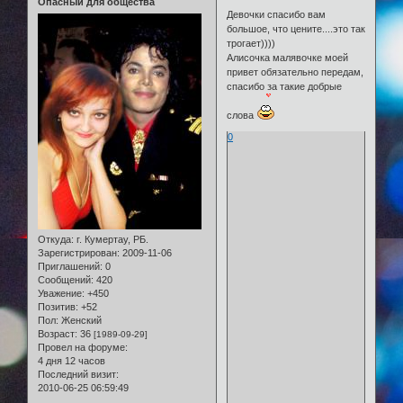
Опасный для общества
Девочки спасибо вам
большое, что цените....это так
трогает))))
Алисочка малявочке моей
привет обязательно передам,
спасибо за такие добрые
слова
0
Откуда:
г. Кумертау, РБ.
Зарегистрирован
: 2009-11-06
Приглашений:
0
Сообщений:
420
Уважение:
+450
Позитив:
+52
Пол:
Женский
Возраст:
36
[1989-09-29]
Провел на форуме:
4 дня 12 часов
Последний визит:
2010-06-25 06:59:49