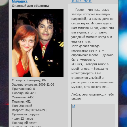
Милашка
11-16 15:32:11
Опасный для общества
… Говорят, что некоторые
звезды, которые мы видим
над собой, на самом деле не
существуют. Их свет идет к
нам миллионы лет, и все, что
мы видим, это тот давно
ушедший момент, когда они
еще светили.
«Что делает звезда,
переставая светить, –
спрашиваю я себя. – Должно
быть, умирает».
«О, нет, – говорит голос в
моей голове. – Звезда не
может умереть. Она
становится улыбкой и
Откуда:
г. Кумертау, РБ.
растворяется в космической
Зарегистрирован
: 2009-11-06
музыке, в танце жизни»…
Приглашений:
0
Сообщений:
420
Люблю этот отрывок....и тебя
Уважение:
+450
Майкл...
Позитив:
+52
+3
Пол:
Женский
Возраст:
36
[1989-09-29]
Провел на форуме:
4 дня 12 часов
Последний визит: