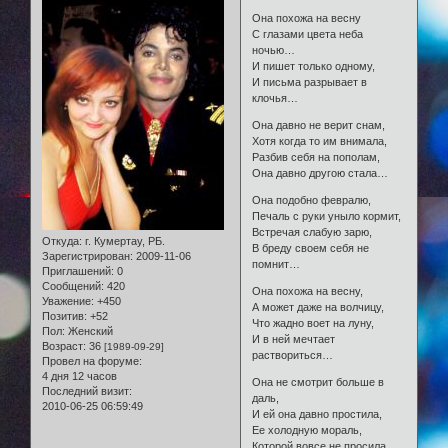
Она похожа на весну
С глазами цвета неба
ночью…
И пишет только одному,
И письма разрывает в
клочья…
Она давно не верит снам,
Хотя когда то им внимала,
Разбив себя на пополам,
Она давно другою стала…
Она подобно февралю,
Печаль с руки уныло кормит,
Встречая слабую зарю,
Откуда:
г. Кумертау, РБ.
В бреду своем себя не
Зарегистрирован
: 2009-11-06
помнит…
Приглашений:
0
Сообщений:
420
Она похожа на весну,
Уважение:
+450
А может даже на волчицу,
Позитив:
+52
Что жадно воет на луну,
Пол:
Женский
И в ней мечтает
Возраст:
36
[1989-09-29]
раствориться…
Провел на форуме:
4 дня 12 часов
Она не смотрит больше в
Последний визит:
даль,
2010-06-25 06:59:49
И ей она давно простила,
Ее холодную мораль,
Которой вовсе не просила….