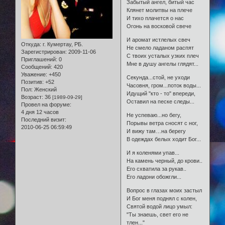
Забытый ангел, битый час
Клянет молитвы на плече
И тихо плачется о нас
Огонь на восковой свече
И аромат истлелых свеч
Откуда:
г. Кумертау, РБ.
Не смело ладаном распят
Зарегистрирован
: 2009-11-06
С твоих усталых узких плеч
Приглашений:
0
Мне в душу ангелы глядят...
Сообщений:
420
Уважение:
+450
Секунда...стой, не уходи
Позитив:
+52
Часовня, гром...поток воды...
Пол:
Женский
Идущий "кто - то" впереди,
Возраст:
36
[1989-09-29]
Оставил на песке следы...
Провел на форуме:
4 дня 12 часов
Не успеваю...но бегу,
Последний визит:
Порывы ветра сносят с ног,
2010-06-25 06:59:49
И вижу там…на берегу
В одеждах белых ходит Бог...
И я коленями упав...
На камень черный, до крови..
Его схватила за рукав..
Его ладони обожгли...
Вопрос в глазах моих застыл
И Бог меня поднял с колен,
Святой водой лицо умыл:
"Ты знаешь, свет его не
тлен..."