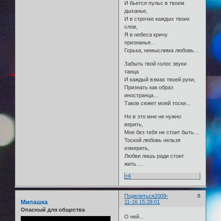
И бьется пульс в твоем
дыханье,
И в строчке каждых твоих
слов,
Я в небеса кричу
признанья…
Горька, немыслима любовь…
Забыть твой голос звуки
танца
И каждый взмах твоей руки,
Признать как образ
иностранца…
Таков сюжет моей тоски…
Но в это мне не нужно
верить,
Мне без тебя не стоит быть…
Тоской любовь нельзя
измерить,
Любви лишь ради стоит
жить….
+4
Поделиться
2009-
8
Милашка
11-16 15:28:01
Опасный для общества
О ней...