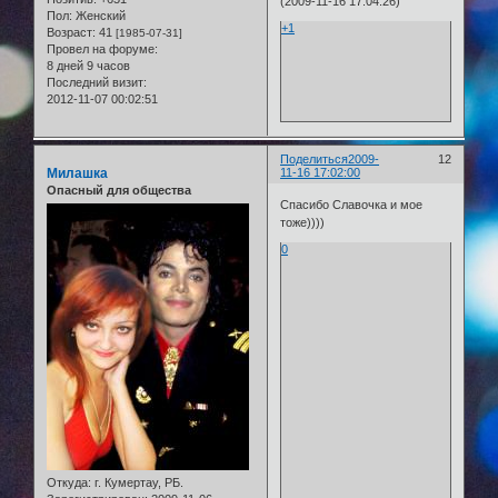
(2009-11-16 17:04:26)
Пол:
Женский
+1
Возраст:
41
[1985-07-31]
Провел на форуме:
8 дней 9 часов
Последний визит:
2012-11-07 00:02:51
Поделиться
2009-
12
Милашка
11-16 17:02:00
Опасный для общества
Спасибо Славочка и мое
тоже))))
0
Откуда:
г. Кумертау, РБ.