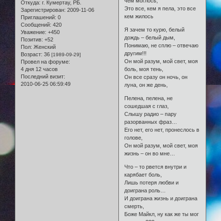
чем моглось,
Откуда:
г. Кумертау, РБ.
Это все, кем я пела, это все
Зарегистрирован
: 2009-11-06
кем жилось
Приглашений:
0
Сообщений:
420
Я зачем то курю, белый
Уважение:
+450
дождь – белый дым,
Позитив:
+52
Понимаю, не сплю – отвечаю
Пол:
Женский
другим!!!
Возраст:
36
[1989-09-29]
Он мой разум, мой свет, моя
Провел на форуме:
4 дня 12 часов
боль, моя тень,
Последний визит:
Он все сразу он ночь, он
2010-06-25 06:59:49
луна, он же день,
Пелена, пелена, не
сошедшая с глаз,
Слышу радио – пару
разорванных фраз…
Его нет, его нет, пронеслось в
голове,
Он мой разум, мой свет, моя
жизнь – он во мне…
Что – то рвется внутри и
карябает боль,
Лишь потеря любви и
доиграна роль…
И доиграна жизнь и доиграна
смерть,
Боже Майкл, ну как же ты мог