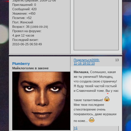
Зарегистрирован
: 2009-11-06
Приглашений:
0
Сообщений:
420
Уважение:
+450
Позитив:
+52
Пол:
Женский
Возраст:
36
[1989-09-29]
Провел на форуме:
4 дня 12 часов
Последний визит:
2010-06-25 06:59:49
Поделиться
2009-
13
Plumberry
11-16 18:02:10
Майклоголик в законе
Милашка
, Солнышко, какая
же ты умничка!!! Молодец,
что создала свою страничку!
Я буду твоей частой гостьей
и Славочкиной тоже. Вы у нас
такие талантливые!
Мне твое последнее
стихотворение очень
понравилось, даже мурашки
по коже...
+1