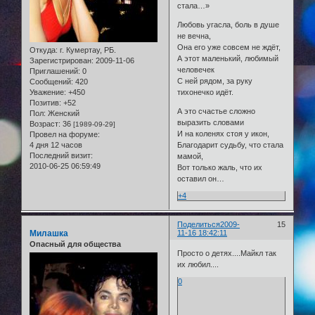
стала…»
Любовь угасла, боль в душе
не вечна,
Она его уже совсем не ждёт,
Откуда:
г. Кумертау, РБ.
А этот маленький, любимый
Зарегистрирован
: 2009-11-06
человечек
Приглашений:
0
С ней рядом, за руку
Сообщений:
420
Уважение:
+450
тихонечко идёт.
Позитив:
+52
А это счастье сложно
Пол:
Женский
выразить словами
Возраст:
36
[1989-09-29]
И на коленях стоя у икон,
Провел на форуме:
4 дня 12 часов
Благодарит судьбу, что стала
Последний визит:
мамой,
2010-06-25 06:59:49
Вот только жаль, что их
оставил он…
+4
Поделиться
2009-
15
Милашка
11-16 18:42:11
Опасный для общества
Просто о детях....Майкл так
их любил....
0