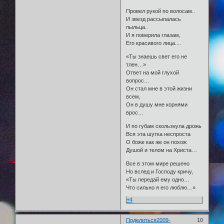
Провел рукой по волосам..
И звезд рассыпалась
пыльца..
И я поверила глазам,
Его красивого лица....
«Ты знаешь свет его не
тлен…»
Ответ на мой глухой
вопрос…
Он стал мне в этой жизни
всем,
Он в душу мне корнями
врос…
И по губам скользнула дрожь
Вся эта шутка неспроста
О боже как же он похож
Душой и телом на Христа…
Все в этом мире решено
Но вслед и Господу кричу,
«Ты передай ему одно…
Что сильно я его люблю…»
+4
Поделиться
2009-
10