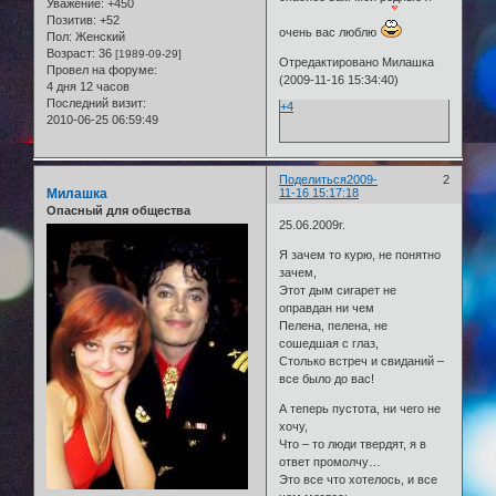
Уважение:
+450
Позитив:
+52
очень вас люблю
Пол:
Женский
Возраст:
36
[1989-09-29]
Отредактировано Милашка
Провел на форуме:
(2009-11-16 15:34:40)
4 дня 12 часов
Последний визит:
+4
2010-06-25 06:59:49
Поделиться
2009-
2
Милашка
11-16 15:17:18
Опасный для общества
25.06.2009г.
Я зачем то курю, не понятно
зачем,
Этот дым сигарет не
оправдан ни чем
Пелена, пелена, не
сошедшая с глаз,
Столько встреч и свиданий –
все было до вас!
А теперь пустота, ни чего не
хочу,
Что – то люди твердят, я в
ответ промолчу…
Это все что хотелось, и все