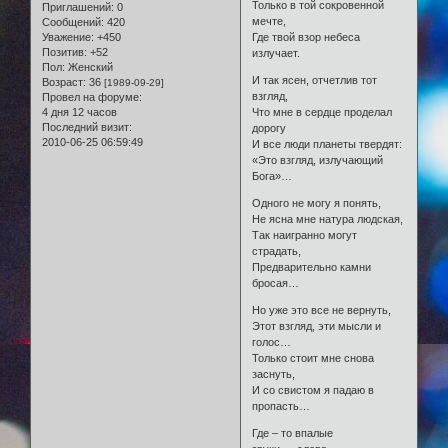
Только в той сокровенной
Приглашений:
0
мечте,
Сообщений:
420
Уважение:
+450
Где твой взор небеса
Позитив:
+52
излучает.
Пол:
Женский
И так ясен, отчетлив тот
Возраст:
36
[1989-09-29]
взгляд,
Провел на форуме:
4 дня 12 часов
Что мне в сердце проделал
Последний визит:
дорогу
2010-06-25 06:59:49
И все люди планеты твердят:
«Это взгляд, излучающий
Бога»…
Одного не могу я понять,
Не ясна мне натура людская,
Так наигранно могут
страдать,
Предварительно камни
бросая…
Но уже это все не вернуть,
Этот взгляд, эти мысли и
голос…
Только стоит мне снова
заснуть,
И со свистом я падаю в
пропасть…
Где – то впалые