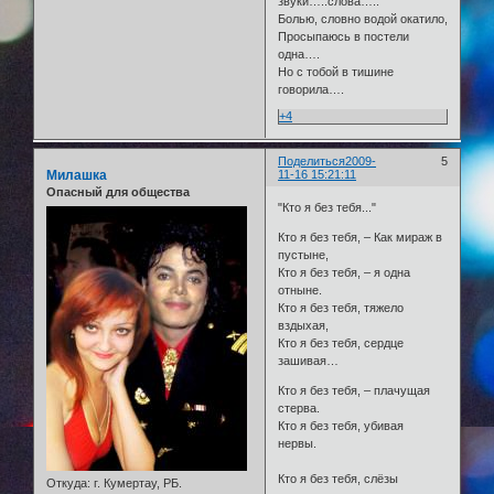
звуки…..слова…..
Болью, словно водой окатило,
Просыпаюсь в постели
одна….
Но с тобой в тишине
говорила….
+4
Поделиться
2009-
5
Милашка
11-16 15:21:11
Опасный для общества
"Кто я без тебя..."
Кто я без тебя, – Как мираж в
пустыне,
Кто я без тебя, – я одна
отныне.
Кто я без тебя, тяжело
вздыхая,
Кто я без тебя, сердце
зашивая…
Кто я без тебя, – плачущая
стерва.
Кто я без тебя, убивая
нервы.
Кто я без тебя, слёзы
Откуда:
г. Кумертау, РБ.