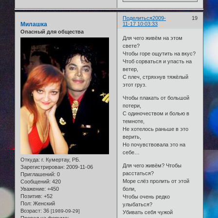
Поделиться
2009-
19
Милашка
11-17 10:03:33
Опасный для общества
Для чего живём на этом
свете?
Чтобы горе ощутить на вкус?
Чтоб сорваться и упасть на
ветер,
С плеч, стряхнув тяжёлый
этот груз.
Чтобы плакать от большой
потери,
С одиночеством и болью в
темноте,
Не хотелось раньше в это
верить,
Но почувствовала это на
себе…
Откуда:
г. Кумертау, РБ.
Для чего живём? Чтобы
Зарегистрирован
: 2009-11-06
расстаться?
Приглашений:
0
Море слёз пролить от этой
Сообщений:
420
Уважение:
+450
боли,
Позитив:
+52
Чтобы очень редко
Пол:
Женский
улыбаться?
Возраст:
36
[1989-09-29]
Убивать себя чужой