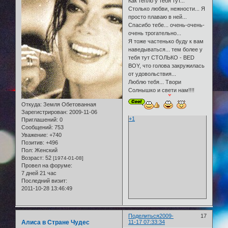
Как тепло у тебя тут...
Столько любви, нежности... Я
просто плаваю в ней...
Спасибо тебе... очень-очень-
очень трогательно...
Я тоже частенько буду к вам
наведываться... тем более у
тебя тут СТОЛЬКО - BED
BOY, что голова закружилась
от удовольствия...
Люблю тебя... Твори
Солнышко и свети нам!!!!
Откуда:
Земля Обетованная
Зарегистрирован
: 2009-11-06
+1
Приглашений:
0
Сообщений:
753
Уважение:
+740
Позитив:
+496
Пол:
Женский
Возраст:
52
[1974-01-08]
Провел на форуме:
7 дней 21 час
Последний визит:
2011-10-28 13:46:49
Поделиться
2009-
17
Алиса в Стране Чудес
11-17 07:33:34