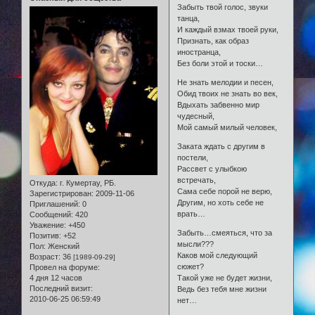
Забыть твой голос, звуки
танца,
И каждый взмах твоей руки,
Признать, как образ
иностранца,
Без боли этой и тоски…
Не знать мелодии и песен,
Обид твоих не знать во век,
Вдыхать забвенно мир
чудесный,
Мой самый милый человек,
Заката ждать с другим в
постели,
Рассвет с улыбкою
встречать,
Откуда:
г. Кумертау, РБ.
Сама себе порой не верю,
Зарегистрирован
: 2009-11-06
Другим, но хоть себе не
Приглашений:
0
врать…
Сообщений:
420
Уважение:
+450
Забыть…смеяться, что за
Позитив:
+52
мысли???
Пол:
Женский
Каков мой следующий
Возраст:
36
[1989-09-29]
сюжет?
Провел на форуме:
4 дня 12 часов
Такой уже не будет жизни,
Последний визит:
Ведь без тебя мне жизни
2010-06-25 06:59:49
нет…