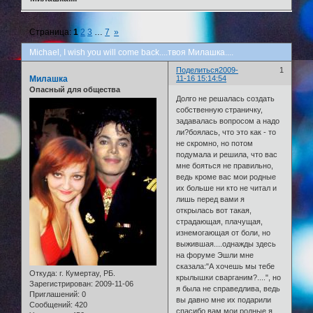
Страница:
1
2
3
…
7
»
Michael, I wish you will come back....твоя Милашка....
Поделиться
2009-
1
Милашка
11-16 15:14:54
Опасный для общества
Долго не решалась создать
собственную страничку,
задавалась вопросом а надо
ли?боялась, что это как - то
не скромно, но потом
подумала и решила, что вас
мне бояться не правильно,
ведь кроме вас мои родные
их больше ни кто не читал и
лишь перед вами я
открылась вот такая,
страдающая, плачущая,
изнемогающая от боли, но
выжившая....однажды здесь
на форуме Эшли мне
сказала:"А хочешь мы тебе
Откуда:
г. Кумертау, РБ.
крылышки сварганим?....", но
Зарегистрирован
: 2009-11-06
я была не справедлива, ведь
Приглашений:
0
вы давно мне их подарили
Сообщений:
420
спасибо вам мои родные я