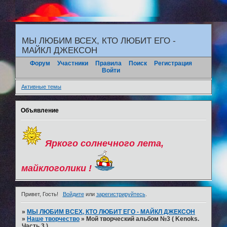
"
МЫ ЛЮБИМ ВСЕХ, КТО ЛЮБИТ ЕГО -
МАЙКЛ ДЖЕКСОН
Форум
Участники
Правила
Поиск
Регистрация
Войти
Активные темы
Объявление
Яркого солнечного лета,
майклоголики !
Привет, Гость!
Войдите
или
зарегистрируйтесь
.
»
МЫ ЛЮБИМ ВСЕХ, КТО ЛЮБИТ ЕГО - МАЙКЛ ДЖЕКСОН
»
Наше творчество
»
Мой творческий альбом №3 ( Kenoks.
Часть 3.).