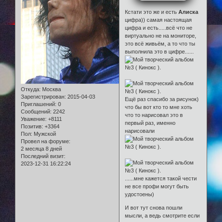
Кстати это же и есть
Алиска
цифра)) самая настоящая
цифра и есть.....всё что не
виртуально не на мониторе,
это всё живьём, а то что ты
выполнила это в цифре......
Откуда:
Москва
Зарегистрирован
: 2015-04-03
Ещё раз спасибо за рисунок)
Приглашений:
0
что бы вот кто то мне хоть
Сообщений:
2242
что то нарисовал это в
Уважение:
+8111
первый раз, именно
Позитив:
+3364
нарисовали
Пол:
Мужской
Провел на форуме:
2 месяца 8 дней
Последний визит:
2023-12-31 16:22:24
......мне кажется такой чести
не все профи могут быть
удостоены)
И вот тут снова пошли
мысли, а ведь смотрите если