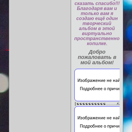
сказать спасибо!!!
Благодаря вам и
только вам я
создаю ещё один
творческий
альбом в этой
виртуально
пространственной
копилке.
Добро
пожаловать в
мой альбом!
║☯☯☯☯☯☯☯☯☯☯............
ᏦℯℏℴkŚ
..