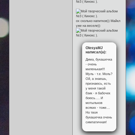
ох сколько напитков)) Майкл
уже на веселе))
OlesyaMJ
написал(а):
Дима, букашечка
- очень
миленькая!!!
Муль - т.е. Моль?
Ой, а знаешь,
признаюсь, есть
у меня такой
бзик - я бабочек
боюсь..... И
мотыльков
всяких - тоже....
Но твоя
букашечка очень
симпатичная!