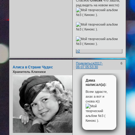
Спасибо
Олесик
что зашла,
рад видеть на новом месте)
+2
Поделиться
2017-
6
Алиса в Стране Чудес
06-07 05:53:30
Хранитель Клиники
Дима
написал(а):
Всем здрасте,
ахах а вот и
снова я))