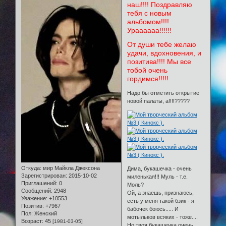
наш!!!! Поздравляю
тебя с новым
альбомом!!!!
Ураааааа!!!!!!
От души тебе желаю
удачи, вдохновения, и
позитива!!!! Мы все
тобой очень
гордимся!!!!!
Надо бы отметить открытие
новой палаты, а!!!!?????
Откуда:
мир Майкла Джексона
Дима, букашечка - очень
Зарегистрирован
: 2015-10-02
миленькая!!! Муль - т.е.
Приглашений:
0
Моль?
Сообщений:
2948
Ой, а знаешь, признаюсь,
Уважение:
+10553
есть у меня такой бзик - я
Позитив:
+7967
бабочек боюсь..... И
Пол:
Женский
мотыльков всяких - тоже....
Возраст:
45
[1981-03-05]
Но твоя букашечка очень