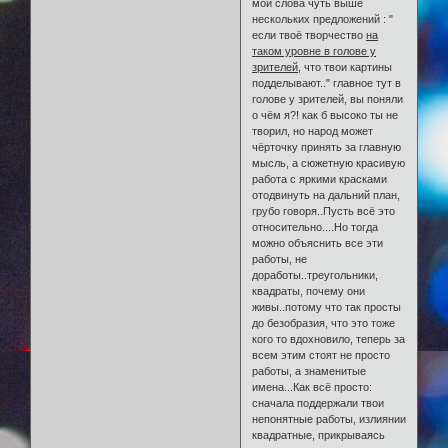
мои слова чуть выше
нескольких предложений : "
если твоё творчество
на
таком уровне в голове у
зрителей
, что твои картины
подделывают.." главное тут в
голове у зрителей, вы поняли
о чём я?! как б высоко ты не
творил, но народ может
чёрточку принять за главную
мысль, а сюжетную красивую
работа с яркими красками
отодвинуть на дальний план,
грубо говоря..Пусть всё это
относительно....Но тогда
можно объяснить все эти
работы, не
доработы..треугольники,
квадраты, почему они
живы..потому что так просты
до безобразия, что это тоже
кого то вдохновило, теперь за
всем этим стоят не просто
работы, а знаменитые
имена...Как всё просто:
сначала поддержали твои
непонятные работы, излиянии
квадратные, прикрываясь