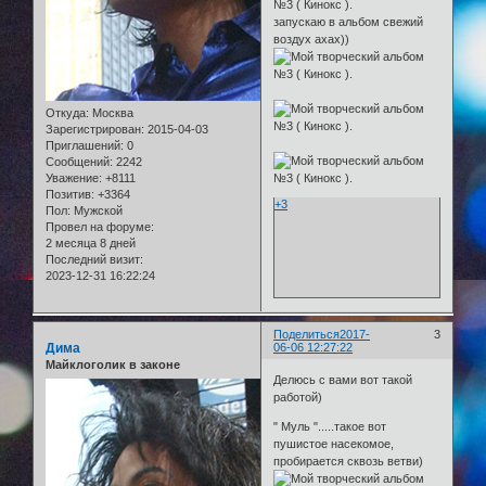
запускаю в альбом свежий
воздух ахах))
Откуда:
Москва
Зарегистрирован
: 2015-04-03
Приглашений:
0
Сообщений:
2242
Уважение:
+8111
Позитив:
+3364
+3
Пол:
Мужской
Провел на форуме:
2 месяца 8 дней
Последний визит:
2023-12-31 16:22:24
Поделиться
2017-
3
Дима
06-06 12:27:22
Майклоголик в законе
Делюсь с вами вот такой
работой)
" Муль ".....такое вот
пушистое насекомое,
пробирается сквозь ветви)