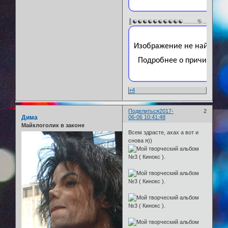
║☯☯☯☯☯☯☯☯☯☯.........♋...♋...♋.
+4
Поделиться
2017-
2
Дима
06-06 10:41:48
Майклоголик в законе
Всем здрасте, ахах а вот и
снова я))