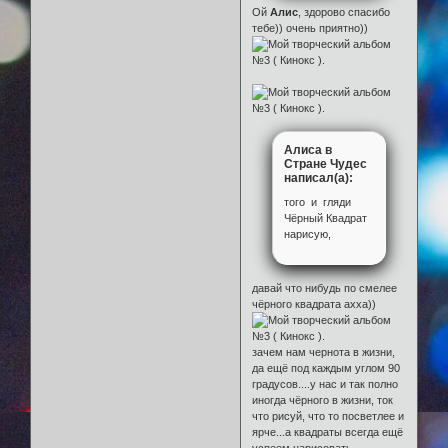
Ой
Алис
, здорово спасибо
тебе)) очень приятно))
Алиса в
Стране Чудес
написал(а):
того и гляди
Чёрный Квадрат
нарисую,
давай что нибудь по смелее
чёрного квадрата ахха))
зачем нам чернота в жизни,
да ещё под каждым углом 90
градусов....у нас и так полно
иногда чёрного в жизни, ток
что рисуй, что то посветлее и
ярче...а квадраты всегда ещё