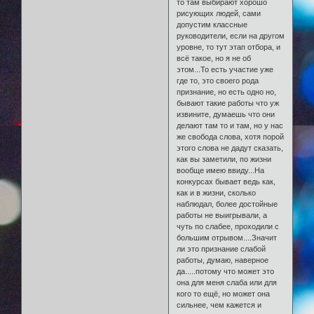
то там выбирают хорошо
рисующих людей, сами
допустим классные
руководители, если на другом
уровне, то тут этап отбора, и
всё такое, но я не об
этом...То есть участие уже
где то, это своего рода
признание, но есть одно но,
бывают такие работы что уж
извините, думаешь что они
делают там то и там, но у нас
же свобода слова, хотя порой
этого слова не дадут сказать,
как вы заметили, по жизни
вообще имею ввиду...На
конкурсах бывает ведь как,
как и в жизни, сколько
наблюдал, более достойные
работы не выигрывали, а
чуть по слабее, проходили с
большим отрывом....Значит
ли это признание слабой
работы, думаю, наверное
да.....потому что может это
она для меня слаба или для
кого то ещё, но может она
сильнее, чем кажется и