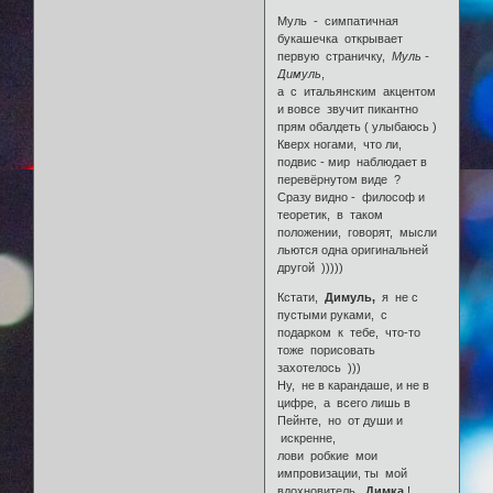
Муль - симпатичная
букашечка открывает
первую страничку,
Муль -
Димуль
,
а с итальянским акцентом
и вовсе звучит пикантно
прям обалдеть ( улыбаюсь )
Кверх ногами, что ли,
подвис - мир наблюдает в
перевёрнутом виде ?
Сразу видно - философ и
теоретик, в таком
положении, говорят, мысли
льются одна оригинальней
другой )))))
Кстати,
Димуль,
я не с
пустыми руками, с
подарком к тебе, что-то
тоже порисовать
захотелось )))
Ну, не в карандаше, и не в
цифре, а всего лишь в
Пейнте, но от души и
искренне,
лови робкие мои
импровизации, ты мой
вдохновитель,
Димка
!