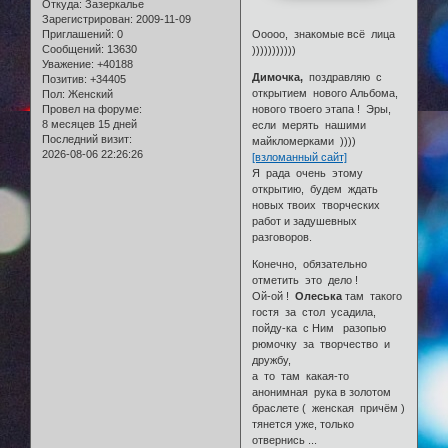
Откуда:
Зазеркалье
Зарегистрирован
: 2009-11-09
Ооооо, знакомые всё лица
Приглашений:
0
Сообщений:
13630
)))))))))))
Уважение:
+40188
Димочка,
поздравляю с
Позитив:
+34405
открытием нового Альбома,
Пол:
Женский
нового твоего этапа ! Эры,
Провел на форуме:
8 месяцев 15 дней
если мерять нашими
Последний визит:
майкломерками ))))
2026-08-06 22:26:26
[взломанный сайт]
Я рада очень этому
открытию, будем ждать
новых твоих творческих
работ и задушевных
разговоров.
Конечно, обязательно
отметить это дело !
Ой-ой !
Олеська
там такого
гостя за стол усадила,
пойду-ка с Ним разопью
рюмочку за творчество и
дружбу,
а то там какая-то
анонимная рука в золотом
браслете ( женская причём )
тянется уже, только
отвернись ...