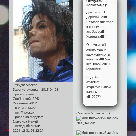
OlesyaMJ
написал(а):
Димочка!!!!!!
Дорогой наш!!!!
Поздравляю тебя
с новым
альбомом!!!!
Ураааааа!!!!!!
От души тебе
желаю удачи,
вдохновения, и
позитива!!!! Мы
все тобой очень
гордимся!!!!!
Надо бы
отметить
Откуда:
Москва
открытие новой
Зарегистрирован
: 2015-04-03
палаты,
Приглашений:
0
а!!!!?????
Сообщений:
2242
Уважение:
+8111
Позитив:
+3364
Пол:
Мужской
Спасибо большое!!)))
Провел на форуме:
2 месяца 8 дней
Последний визит:
2023-12-31 16:22:24