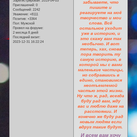
Зарегистрирован
: 2015-04-03
забываете, что
Приглашений:
0
пишите и
Сообщений:
2242
реагируете на моё
Уважение:
+8111
творчество и мои
Позитив:
+3364
слова. Всё
Пол:
Мужской
остальное уходит
Провел на форуме:
2 месяца 8 дней
уже в историю, и
Последний визит:
это скажу вам так
2023-12-31 16:22:24
необычно. И вот
теперь, хах, снова
пора творить ту
самую историю, в
которой мы с вами
маленькие частицы,
но собравшись в
едино, становимся
неотъемлемой
частью этой жизни.
Ну что ж, рад, всегда
буду рад вам, жду
вас и люблю даже на
расстоянии. И
конечно же буду рад
новым людям если
вдруг такие будут.
И всем вам хочу