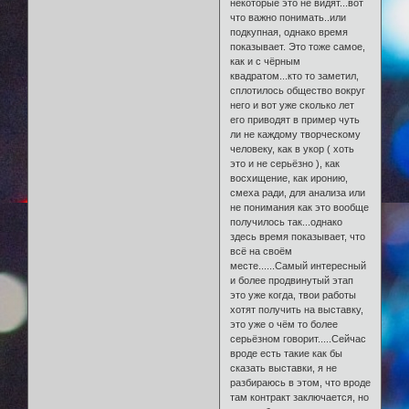
некоторые это не видят...вот
что важно понимать..или
подкупная, однако время
показывает. Это тоже самое,
как и с чёрным
квадратом...кто то заметил,
сплотилось общество вокруг
него и вот уже сколько лет
его приводят в пример чуть
ли не каждому творческому
человеку, как в укор ( хоть
это и не серьёзно ), как
восхищение, как иронию,
смеха ради, для анализа или
не понимания как это вообще
получилось так...однако
здесь время показывает, что
всё на своём
месте......Самый интересный
и более продвинутый этап
это уже когда, твои работы
хотят получить на выставку,
это уже о чём то более
серьёзном говорит.....Сейчас
вроде есть такие как бы
сказать выставки, я не
разбираюсь в этом, что вроде
там контракт заключается, но