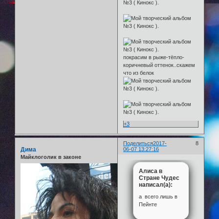
покрасим в рыже-тёпло-
коричневый оттенок..скажем
что из белок
+3
Поделиться
2017-
8
Дима
06-07 13:27:16
Майклоголик в законе
Алиса в
Стране Чудес
написал(а):
а всего лишь в
Пейнте