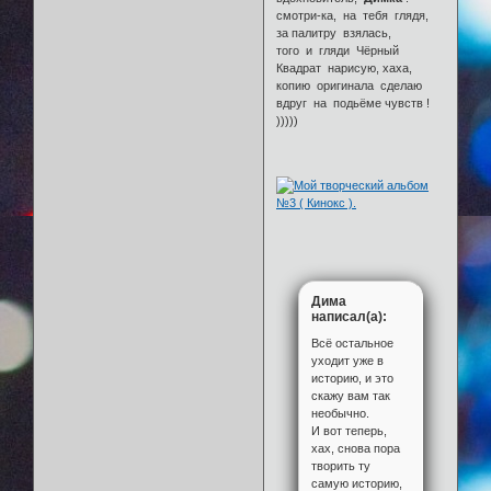
смотри-ка, на тебя глядя,
за палитру взялась,
того и гляди Чёрный
Квадрат нарисую, хаха,
копию оригинала сделаю
вдруг на подьёме чувств !
)))))
Дима
написал(а):
Всё остальное
уходит уже в
историю, и это
скажу вам так
необычно.
И вот теперь,
хах, снова пора
творить ту
самую историю,