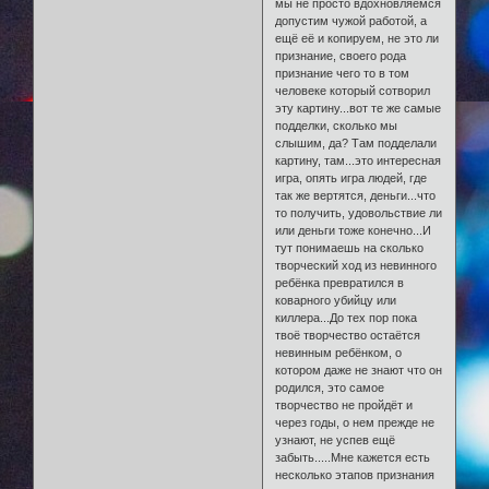
мы не просто вдохновляемся
допустим чужой работой, а
ещё её и копируем, не это ли
признание, своего рода
признание чего то в том
человеке который сотворил
эту картину...вот те же самые
подделки, сколько мы
слышим, да? Там подделали
картину, там...это интересная
игра, опять игра людей, где
так же вертятся, деньги...что
то получить, удовольствие ли
или деньги тоже конечно...И
тут понимаешь на сколько
творческий ход из невинного
ребёнка превратился в
коварного убийцу или
киллера...До тех пор пока
твоё творчество остаётся
невинным ребёнком, о
котором даже не знают что он
родился, это самое
творчество не пройдёт и
через годы, о нем прежде не
узнают, не успев ещё
забыть.....Мне кажется есть
несколько этапов признания