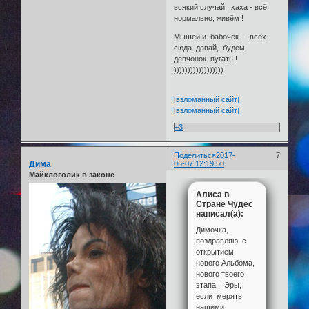
всякий случай, хаха - всё
нормально, живём !
Мышей и бабочек - всех
сюда давай, будем
девчонок пугать !
))))))))))))))))))
[взломанный сайт]
[взломанный сайт]
+3
Поделиться
2017-
7
Дима
06-07 12:19:50
Майклоголик в законе
Алиса в
Стране Чудес
написал(а):
Димочка,
поздравляю с
открытием
нового Альбома,
нового твоего
этапа ! Эры,
если мерять
нашими