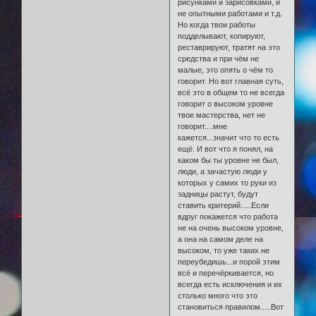
рисунками и зарисовками, и
не опытными работами и т.д.
Но когда твои работы
подделывают, копируют,
реставрируют, тратят на это
средства и при чём не
малые, это опять о чём то
говорит. Но вот главная суть,
всё это в общем то не всегда
говорит о высоком уровне
твое мастерства, нет не
говорит....мне
кажется...значит что то есть
ещё. И вот что я понял, на
каком бы ты уровне не был,
люди, а зачастую люди у
которых у самих то руки из
задницы растут, будут
ставить критерий.....Если
вдруг покажется что работа
не на очень высоком уровне,
а она на самом деле на
высоком, то уже таких не
переубедишь...и порой этим
всё и перечёркивается, но
всегда есть исключения и их
столько много что это
становиться правилом.....Вот