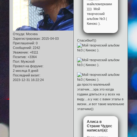
майкломерками
)))) Мой
творческий
альбом №3 (
Кинокс ).
Откуда:
Москва
Зарегистрирован
: 2015-04-03
Спасибки!!))
Приглашений:
0
Сообщений:
2242
Уважение:
+8111
Позитив:
+3364
Пол:
Мужской
Провел на форуме:
2 месяца 8 дней
Последний визит:
2023-12-31 16:22:24
да просто маленький
этапчик....эра это когда
годами длиться и у всех на
виду....а у нас с вами этапы в
жизни...и вот такие маленькие
этапчики))
Алиса в
Стране Чудес
написал(а):