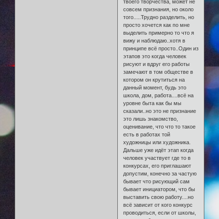
твоего творчества, может не
совсем признания, но около
того.....Трудно разделить, но
просто хочется как по мне
выделить примерно то что я
вижу и наблюдаю..хотя в
принципе всё просто..Один из
этапов это когда человек
рисуют и вдруг его работы
замечают в том обществе в
котором он крутиться на
данный момент, будь это
школа, дом, работа....всё на
уровне быта как бы мы
сказали..но это не признание
это лишь знакомство,
оценивание, что что то такое
есть в работах той
художницы или художника.
Дальше уже идёт этап когда
человек участвует где то в
конкурсах, его приглашают
допустим, конечно за частую
бывает что рисующий сам
бывает инициатором, что бы
выставить свою работу....но
всё зависит от кого конкурс
проводиться, если от школы,