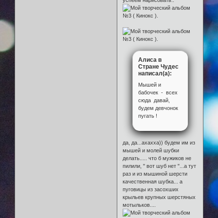
успеем нарисовать..
Алиса в
Стране Чудес
написал(а):
Мышей и
бабочек - всех
сюда давай,
будем девчонок
пугать !
да, да...ахахха)) будем им из
мышей и молей шубки
делать..... что б мужиков не
пилили, " вот шуб нет "...а тут
раз и из мышиной шерсти
качественная шубка... а
пуговицы из засохших
крыльев крупных шерстяных
мотыльков....