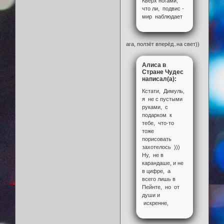
Кверх ногами,
что ли, подвис -
мир наблюдает
ага, ползёт вперёд..на свет))
Алиса в
Стране Чудес
написал(а):
Кстати, Димуль,
я не с пустыми
руками, с
подарком к
тебе, что-то
тоже
порисовать
захотелось )))
Ну, не в
карандаше, и не
в цифре, а
всего лишь в
Пейнте, но от
души и
искренне,