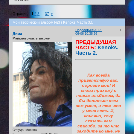
Страница:
1
2
3
…
37
»
Мой творческий альбом №3 ( Kenoks. Часть 3.).
Поделиться
2017-
1
Дима
06-06 10:38:36
Майклоголик в законе
ПРЕДЫДУЩАЯ
ЧАСТЬ:
Kenoks.
Часть 2.
Как всегда
приветствую вас,
дорогие мои! И
снова прихожу с
новым альбомом, да
бы делиться тем
чем умею, и тем что
у меня есть. И,
конечно, хочу
сказать вам
спасибо, за то что
Откуда:
Москва
заходите ко мне, не