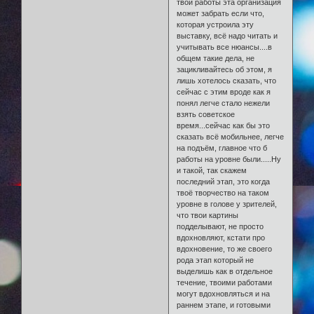
твои работы эта организация
может забрать если что,
которая устроила эту
выставку, всё надо читать и
учитывать все нюансы....в
общем такие дела, не
зацикливайтесь об этом, я
лишь хотелось сказать, что
сейчас с этим вроде как я
понял легче стало нежели
взять советское
время...сейчас как бы это
сказать всё мобильнее, легче
на подъём, главное что б
работы на уровне были.....Ну
и такой, так скажем
последний этап, это когда
твоё творчество на таком
уровне в голове у зрителей,
что твои картины
подделывают, не просто
вдохновляют, кстати про
вдохновение, то же своего
рода этап который не
выделишь как в отдельное
течение, твоими работами
могут вдохновляться и на
раннем этапе, и готовыми