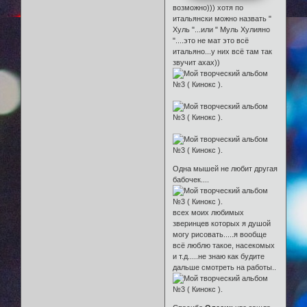
возможно))) хотя по
итальянски можно назвать "
Хуль "...или " Муль Хулияно
"....это не мат это всё
итальяно...у них всё там так
звучит ахах))
Одна мышей не любит другая
бабочек....
всех моих любимых
зверинцев которых я душой
могу рисовать.....я вообще
всё люблю такое, насекомых
и т.д.....не знаю как будите
дальше смотреть на работы..