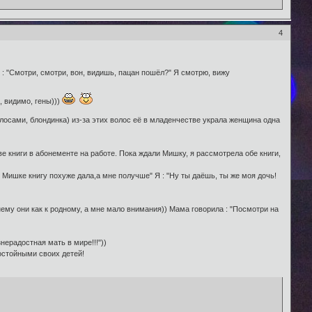
4
 : "Смотри, смотри, вон, видишь, пацан пошёл?" Я смотрю, вижу
о, видимо, гены)))
олосами, блондинка) из-за этих волос её в младенчестве украла женщина одна
е книги в абонементе на работе. Пока ждали Мишку, я рассмотрела обе книги,
- Мишке книгу похуже дала,а мне получше" Я : "Ну ты даёшь, ты же моя дочь!
нему они как к родному, а мне мало внимания)) Мама говорила : "Посмотри на
нерадостная мать в мире!!!"))
достойными своих детей!