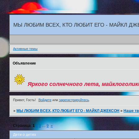
"
МЫ ЛЮБИМ ВСЕХ, КТО ЛЮБИТ ЕГО - МАЙКЛ Д
Активные темы
Объявление
Яркого солнечного лета, майклоголик
Привет, Гость!
Войдите
или
зарегистрируйтесь
.
»
МЫ ЛЮБИМ ВСЕХ, КТО ЛЮБИТ ЕГО - МАЙКЛ ДЖЕКСОН
»
Наше тв
Страница:
1
2
3
…
9
»
Дети о детях