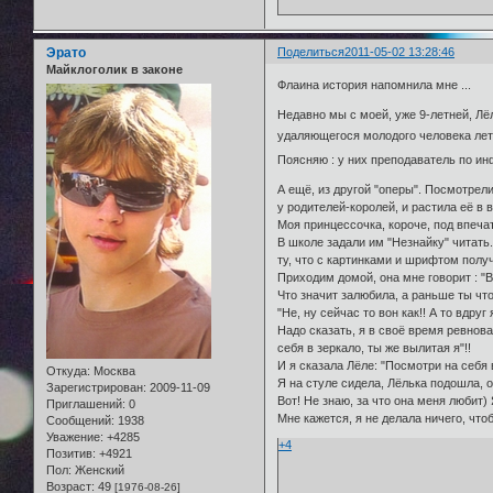
Эрато
Поделиться
2011-05-02 13:28:46
Майклоголик в законе
Флаина история напомнила мне ...
Недавно мы с моей, уже 9-летней, Лё
удаляющегося молодого человека лет 2
Поясняю : у них преподаватель по инфо
А ещё, из другой "оперы". Посмотрел
у родителей-королей, и растила её в в
Моя принцессочка, короче, под впеча
В школе задали им "Незнайку" читать
ту, что с картинками и шрифтом полу
Приходим домой, она мне говорит : "В
Что значит залюбила, а раньше ты чт
"Не, ну сейчас то вон как!! А то вдру
Надо сказать, я в своё время ревнов
себя в зеркало, ты же вылитая я"!!
И я сказала Лёле: "Посмотри на себя 
Откуда:
Москва
Я на стуле сидела, Лёлька подошла, о
Зарегистрирован
: 2009-11-09
Вот! Не знаю, за что она меня любит)
Приглашений:
0
Мне кажется, я не делала ничего, что
Сообщений:
1938
Уважение:
+4285
+4
Позитив:
+4921
Пол:
Женский
Возраст:
49
[1976-08-26]