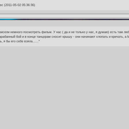
с (2011-05-02 05:36:36)
сели немного посмотреть фильм. У нас ( да и не только у нас, я думаю) есть там люб
абанный бой и в конце танцорам сносит крышу - они начинают хлопать и кричать, а Ма
 бы его себе взяла......."