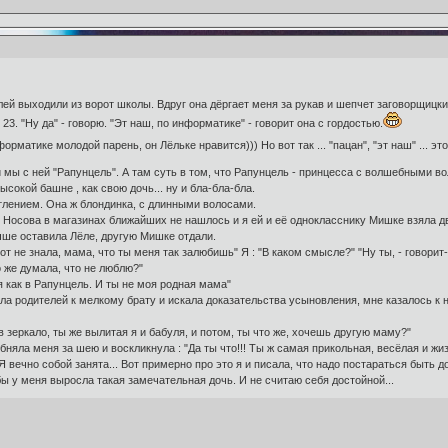
лей выходили из ворот школы. Вдруг она дёргает меня за рукав и шепчет заговорщицки
3. "Ну да" - говорю. "Эт наш, по информатике" - говорит она с гордостью.
рматике молодой парень, он Лёльке нравится))) Но вот так ... "пацан", "эт наш" ... эт
и мы с ней "Рапунцель". А там суть в том, что Рапунцель - принцесса с волшебными в
ысокой башне , как свою дочь... ну и бла-бла-бла.
тлением. Она ж блондинка, с длинными волосами.
. Носова в магазинах ближайших не нашлось и я ей и её однокласснику Мишке взяла дв
чше оставила Лёле, другую Мишке отдали.
от не знала, мама, что ты меня так залюбишь" Я : "В каком смысле?" "Ну ты, - говорит
о же думала, что не люблю?"
г я как в Рапунцель. И ты не моя родная мама"
ала родителей к мелкому брату и искала доказательства усыновления, мне казалось к 
в зеркало, ты же вылитая я и бабуля, и потом, ты что же, хочешь другую маму?"
бняла меня за шею и воскликнула : "Да ты что!!! Ты ж самая прикольная, весёлая и жиз
 Я вечно собой занята... Вот примерно про это я и писала, что надо постараться быть 
бы у меня выросла такая замечательная дочь. И не считаю себя достойной...