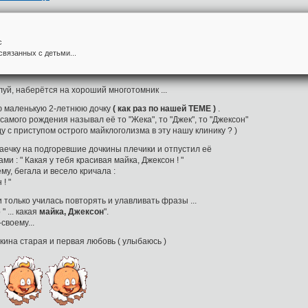
с
связанных с детьми...
луй, наберётся на хороший многотомник ...
ю маленькую 2-летнюю дочку
( как раз по нашей ТЕМЕ )
.
с самого рождения называл её то "Жека", то "Джек", то "Джексон"
аду с приступом острого майклоголизма в эту нашу клинику ? )
ечку на подгоревшие дочкины плечики и отпустил её
ми : " Какая у тебя красивая майка, Джексон ! "
му, бегала и весело кричала :
! "
только училась повторять и улавливать фразы ...
 ... какая
майка, Джексон
".
своему...
чкина старая и первая любовь ( улыбаюсь )