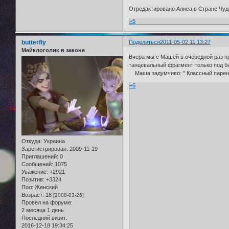
Отредактировано Алиса в Стране Чуде
+5
butterfly
Поделиться
2011-05-02 11:13:27
Майклоголик в законе
Вчера мы с Машей в очередной раз при
танцевальный фрагмент только под бар
Маша задумчиво: " Классный парень, я
+6
Откуда:
Украина
Зарегистрирован
: 2009-11-19
Приглашений:
0
Сообщений:
1075
Уважение:
+2921
Позитив:
+3324
Пол:
Женский
Возраст:
18
[2008-03-26]
Провел на форуме:
2 месяца 1 день
Последний визит:
2016-12-18 19:34:25