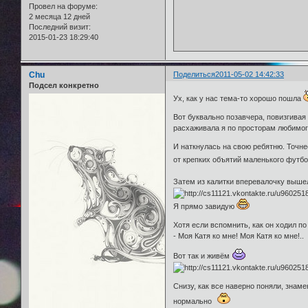
Провел на форуме:
2 месяца 12 дней
Последний визит:
2015-01-23 18:29:40
Chu
Поделиться
2011-05-02 14:42:33
Подсел конкретно
Ух, как у нас тема-то хорошо пошла
Вот буквально позавчера, повизгивая 
расхаживала я по просторам любимого
И наткнулась на свою ребятню. Точне
от крепких объятий маленького футб
Затем из калитки вперевалочку вышел
Я прямо завидую
Хотя если вспомнить, как он ходил по
- Моя Катя ко мне! Моя Катя ко мне!..
Вот так и живём
Снизу, как все наверно поняли, знам
нормально