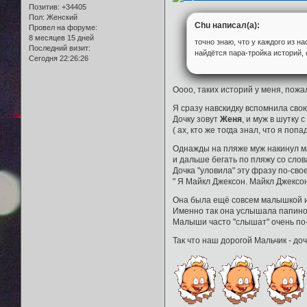
Позитив:
+34405
Пол:
Женский
Chu написал(а):
Провел на форуме:
8 месяцев 15 дней
точно знаю, что у каждого из на
Последний визит:
найдётся пара-тройка историй, 
Сегодня 22:26:26
Оооо, таких историй у меня, пожа
Я сразу навскидку вспомнила сво
Дочку зовут
Женя
, и муж в шутку 
( ах, кто же тогда знал, что я поп
Однажды на пляже муж накинул ма
и дальше бегать по пляжу со слова
Дочка "уловила" эту фразу по-свое
" Я Майкл Джексон. Майкл Джексон 
Она была ещё совсем малышкой и 
Именно так она услышала папино "
Малыши часто "слышат" очень по-
Так что наш дорогой Мальчик - до