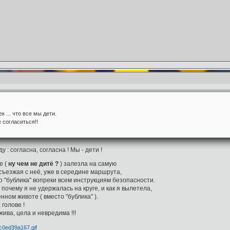
 ... что все мы дети.
 согласиться!!
 : согласна, согласна ! Мы - дети !
е (
ну чем не дитё ?
) залезла на самую
 съезжая с неё, уже в середине маршрута,
о "бублика" вопреки всем инструкциям безопасности.
почему я не удержалась на круге, и как я вылетела,
нном животе ( вместо "бублика" ).
 голове !
 жива, цела и невредима !!!