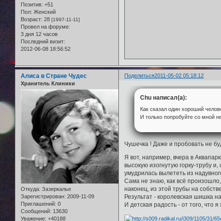
Позитив:
+51
Пол:
Женский
Возраст:
28
[1997-11-11]
Провел на форуме:
3 дня 12 часов
Последний визит:
2012-06-08 18:56:52
Алиса в Стране Чудес
Поделиться
2011-05-02 05:18:12
Хранитель Клиники
Chu написал(а):
Как сказал один хороший человек
И только попробуйте со мной не
Чушечка ! Даже и пробовать не буду
Я вот, например, вчера в Аквапарк
высокую изогнутую горку-трубу и,
умудрилась вылететь из надувног
Сама не знаю, как всё произошло, 
наконец, из этой трубы на собстве
Откуда:
Зазеркалье
Результат - королевская шишка на
Зарегистрирован
: 2009-11-09
Приглашений:
0
И детская радость - от того, что я
Сообщений:
13630
Уважение:
+40188