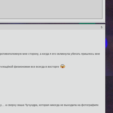
5
противоположную мне сторону, а когда я его окликнула убегать пришлось мне
ухлощёкой физиономии все всегда в восторге
у.... а сверху ваша Чучундра, которая никогда не выходила на фотографиях