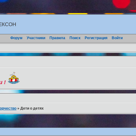
ЖЕКСОН
Форум
Участники
Правила
Поиск
Регистрация
Войти
и !
орчество
»
Дети о детях