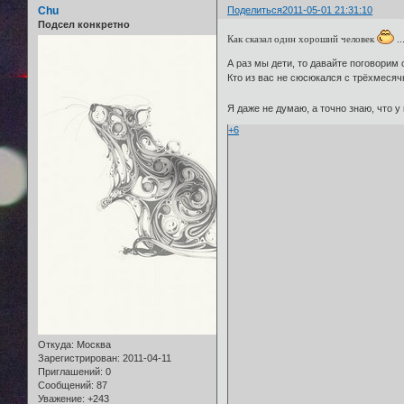
Chu
Поделиться
2011-05-01 21:31:10
Подсел конкретно
Как сказал один хороший человек
..
А раз мы дети, то давайте поговорим
Кто из вас не сюсюкался с трёхмесяч
Я даже не думаю, а точно знаю, что у
+6
Откуда:
Москва
Зарегистрирован
: 2011-04-11
Приглашений:
0
Сообщений:
87
Уважение:
+243