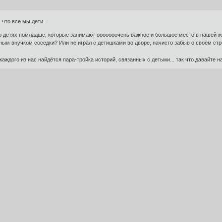
. что все мы дети.
 о детях помладше, которые занимают ооооооочень важное и большое место в нашей жи
ным внучком соседки? Или не играл с детишками во дворе, начисто забыв о своём ст
 каждого из нас найдётся пара-тройка историй, связанных с детьми... так что давайте 