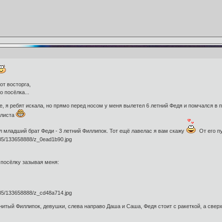
от восторга,
 посёлка...
е, я ребят искала, но прямо перед носом у меня вылетел 6 летний Федя и помчался в 
олиста
 младший брат Феди - 3 летний Филлипок. Тот ещё лавелас я вам скажу
От его п
 посёлку зазывая меня:
енитый Филлипок, девушки, слева направо Даша и Саша, Федя стоит с ракеткой, а сверх