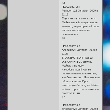
+2
Пожаловаться
Plumberry28 Октября, 2009 в
11:16
Еще чуть-чуть и он взлетит…
Майкл, милый, подожди еще
немного, не расправляй свои
ангельские крылья, не
оставляй нас…
16
0
Пожаловаться
Альбиша28 Октября, 2009 в
11:23
БЛАЖЕНСТВО!!! Полная
ЭЙФОРИЯ!!! Смотрю на
Майкла и не могу
налюбоваться!!! Как же
посчастливилось всем тем,
кто был знаком с Ним лично и
общался часто! Просто
вместе улыбаться, как Майкл
любил – просто веселиться и
смеяться!!! )))
17
0
Пожаловаться
sinceword28 Октября, 2009 в