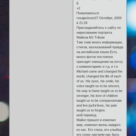
8
+2
Пожаловаться
rosajackson27 Октября, 2009
в 21:26
Присоединяйтесь к сайту по
нарисованию портрета
Майкла MJ Tribute
Там тоже много информации,
стихов, высказываний правда
на английском языке.Есть
много фоток постоянно
приходят извещения на почту
о комментариях и т.д. и т.п.
Michael came and changed the
world, changed the life of each
of us. His eyes, his smile, his
voice taught us to be sincere,
his way to fame taught us to be
stronger, his love of children
taught us to be compassionate
and live joyful lives, his pain
taught us to forgive.
мой перевод
Майкл пришел и изменил
мир, изменил жизнь каждого
из нас. Его глаза, его улыбка,
его голос научили нас быть