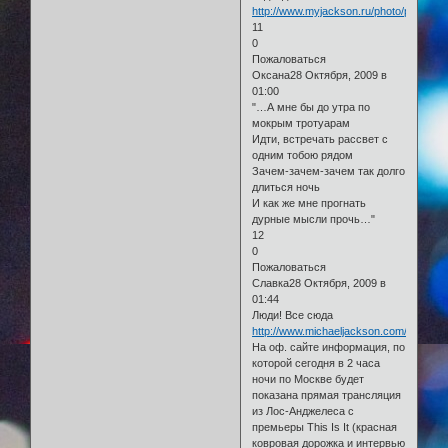
http://www.myjackson.ru/photo/paparazz
11
0
Пожаловаться
Оксана28 Октября, 2009 в
01:00
"…А мне бы до утра по
мокрым тротуарам
Идти, встречать рассвет с
одним тобою рядом
Зачем-зачем-зачем так долго
длиться ночь
И как же мне прогнать
дурные мысли прочь…"
12
0
Пожаловаться
Славка28 Октября, 2009 в
01:44
Люди! Все сюда
http://www.michaeljackson.com/us/new
На оф. сайте информация, по
которой сегодня в 2 часа
ночи по Москве будет
показана прямая трансляция
из Лос-Анджелеса с
премьеры This Is It (красная
ковровая дорожка и интервью