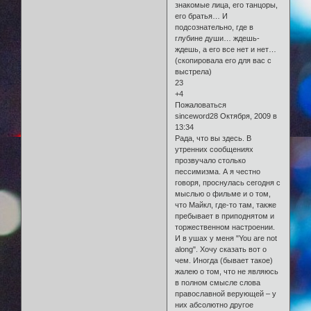
знакомые лица, его танцоры,
его братья… И
подсознательно, где в
глубине души… ждешь-
ждешь, а его все нет и нет…
(скопировала его для вас с
выстрела)
23
+4
Пожаловаться
sinceword28 Октября, 2009 в
13:34
Рада, что вы здесь. В
утренних сообщениях
прозвучало столько
пессимизма. А я честно
говоря, проснулась сегодня с
мыслью о фильме и о том,
что Майкл, где-то там, также
пребывает в приподнятом и
торжественном настроении.
И в ушах у меня "You are not
along". Хочу сказать вот о
чем. Иногда (бывает такое)
жалею о том, что не являюсь
в полном смысле слова
православной верующей – у
них абсолютно другое