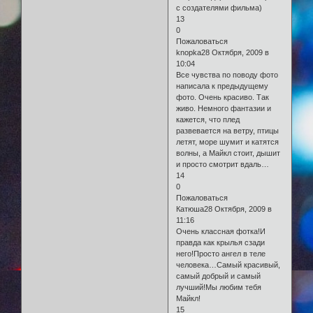
с создателями фильма)
13
0
Пожаловаться
knopka28 Октября, 2009 в
10:04
Все чувства по поводу фото
написала к предыдущему
фото. Очень красиво. Так
живо. Немного фантазии и
кажется, что плед
развевается на ветру, птицы
летят, море шумит и катятся
волны, а Майкл стоит, дышит
и просто смотрит вдаль…
14
0
Пожаловаться
Катюша28 Октября, 2009 в
11:16
Очень классная фотка!И
правда как крылья сзади
него!Просто ангел в теле
человека…Самый красивый,
самый добрый и самый
лучший!Мы любим тебя
Майкл!
15