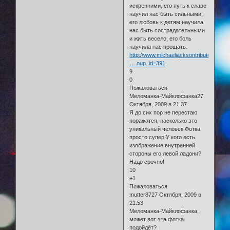
искренними, его путь к славе
научил нас быть сильными,
его любовь к детям научила
нас быть сострадательными
и жить весело, его боль
научила нас прощать.
http://www.michaeljacksontributeportrai
… oup_id=391
9
0
Пожаловаться
Меломанка-Майклофанка27
Октября, 2009 в 21:37
Я до сих пор не перестаю
поражатся, насколько это
уникальный человек.Фотка
просто супер!У кого есть
изображение внутренней
стороны его левой ладони?
Надо срочно!
10
+1
Пожаловаться
mutter8727 Октября, 2009 в
21:53
Меломанка-Майклофанка,
может вот эта фотка
подойдёт?