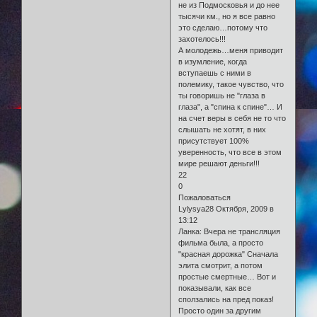
не из Подмосковья и до нее
тысячи км., но я все равно
это сделаю…потому что
захотелось!!!
А молодежь…меня приводит
в изумление, когда
вступаешь с ними в
полемику, такое чувство, что
ты говоришь не "глаза в
глаза", а "спина к спине"… И
на счет веры в себя не то что
слышать не хотят, в них
присутствует 100%
уверенность, что все в этом
мире решают деньги!!!
22
0
Пожаловаться
Lylysya28 Октября, 2009 в
13:12
Ланка: Вчера не трансляция
фильма была, а просто
"красная дорожка" Сначала
элита смотрит, а потом
простые смертные… Вот и
показывали, как все
сползались на пред показ!
Просто один за другим