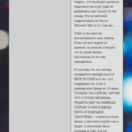
подать. это культурн центр из
ряда вон-они и до туда не
добрались как только 10 лет
назад. Кто из жителей
подмосковья не был в
Москве? Вот и я о том же…
ТАМ. в тех местах
воспитывался наш король.
И мы не все родом из
кремля. но многие считают.
что в своей жизни
бессильны.тк не там
народились
И поэтому те. кто молод
нуждаются прежде всего в
ВЕРЕ В СЕБЯ и в тех. кто
поддержит ее. А не в
варварском бреде из 15 века.
ТОЛЬКО ТЫ СЕЙЧАС ЧИТАЯ
ЭТУ СТРОКУ МОЖЕШЬ
РЕШИТЬ КАК ТЫ ЖИВЕШЬ
СЕЙЧАС И КАК БУДЕШЬ
ЖИТЬ В БУДУЩЕМ.
ЗАХОЧЕШЬ – слоняться всю
жизнь у местного клуба-так и
будет, а захочешь быть
лучшим в том, что ты