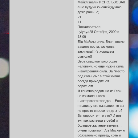
Майкл знал и ИСПОЛЬЗОВАЛ
еще будучи юношей(думаю
даже раньше).
21
+1
Пожаловаться
Lylysya28 Октября, 2009 в
13:09
Еllu Майклоголик: Блин, после
вашего поста, аж кровь
закипела!!! (в хорошем
смысле)!
Вера слишком много дает
человеку, но еще нужна сила
– внутренняя сила. За "место
под солнцем" в этой жизни
всегда приходиться
бороться!
Я конечно родом не из Гери,
но из маленького
шахтерского городка… Если
я напишу его название, то вы
не просто спросите где это?
Вы спросите что это? И вот
тут как раз вера в себя! и
большое желание выжить…
очень помогло!!! А в Москву я
обязательно приеду, хоть и