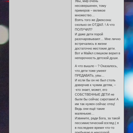
Увы, мир очень
несовершенен, тому
примеров – великое
множество…
Взять того же Джексона:
сколько он ОТДАЛ. ! А что
ПОЛУЧИЛ?
И даже дети порой
разочаровывают… Мне лично
встречались в жизни
достаточно жестокие дети.
Вот и Майкл слишком верил в
непорочность детской души.
А что вышло – ? Оказалось,
что дети тоже умеют
ПРЕДАВАТЬ, увы…
И если бы он не был столь
доверчив к чужим детям, –
-кто знает, может, его
СОБСТВЕННЫЕ ДЕТИ не
были бы сейчас сиротами! А
им так нужен сейчас отец!
Ведь они ещё такие
маленькие…
Извините, ради Бога, за такой
пессимистический взгляд ( я
в последнее время что-то
пребываю в некоторой