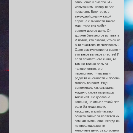
отношение к смерти. И к
испытаниям, которые Бог
посылает. Видите ли, с
заурядной души – какой
спрос, а с личности такого
масштаба как Майкл –
совсем другое дело. Он
должен был многое испытать.
И потом, кто сказал, что он не
был счастливым человеком?
Одно выступление на сцене –
это такое великое счастье! И
если почитать его книги, то
там не только боль за
человечество, его
переполняют чувства и
радости и нежности и любовь,
любовь во всем. Еще
вспоминаю, как слышала
когда-то слова патриарха
АлексияII. Не дословно
конечно, но смысл такой, что
если бы люди знали,
насколько малой частью
общего замысла является их
земная жизнь, они никогда бы
не преследовали те
мелочные цели, за которыми