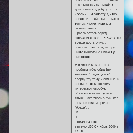
что человек сам придёт к
действиям когда будет готов
к этому… И зачастую, чтоб
совершить действие – нужен
толчок, нужна пища для
размышления…
Просто встать перед
зеркалом и сказть Я ХОЧУ, не
всегда достаточно…
а знание -это сила, которую
никто никогда не сможет у
нас отнять…
Я в любой момент без
проблем и без обид 9по
желанию "трудящихся"
сверну эту тему и больше ни
слова об этом, но кому то
интересно попробую
объяснить на доступном
языке – без хиромантии, без
"тёмных сил" и прочего
"бреда"…
34
0
Пожаловаться
sinceword28 Октября, 2009 в
14:16