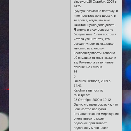
sinceword28 Октября, 2009 в
14:27
Lylysya: возможно поэтому, я
и не простаиваю в церкви, в
то время, когда, как мне
кажется, нужно дело делать,
Я имела в виду совсем не
бездействие. Этим постом я
хотела утешить тех, кто
сегодня утром высказывал
мысли о вселенской
несправедливости, говорил
об опухших от слез глазах и
т.д. Конечно, я за активное
отношение к жизни.
36
0
Эшли28 Октября, 2009 в
14:41
Katolino ваш пост из
"выстрела"
28 Октября, 2009 в 10:12
Эшли: я с вами согласна, что
невежество нас губит.
незнание законов мироздания
очень вредит людям.
подобное притягивает
подобное.у меня часто