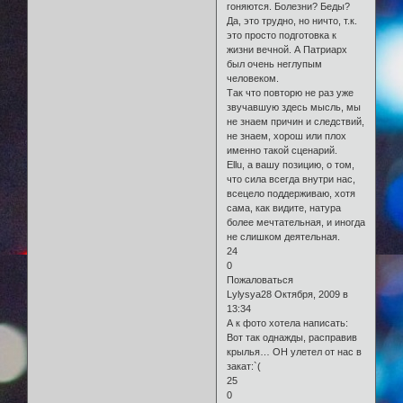
гоняются. Болезни? Беды?
Да, это трудно, но ничто, т.к.
это просто подготовка к
жизни вечной. А Патриарх
был очень неглупым
человеком.
Так что повторю не раз уже
звучавшую здесь мысль, мы
не знаем причин и следствий,
не знаем, хорош или плох
именно такой сценарий.
Ellu, а вашу позицию, о том,
что сила всегда внутри нас,
всецело поддерживаю, хотя
сама, как видите, натура
более мечтательная, и иногда
не слишком деятельная.
24
0
Пожаловаться
Lylysya28 Октября, 2009 в
13:34
А к фото хотела написать:
Вот так однажды, расправив
крылья… ОН улетел от нас в
закат:`(
25
0