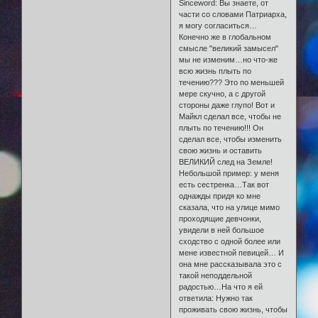
Sinceword: Вы знаете, от
части со словами Патриарха,
я могу согласиться…
Конечно же в глобальном
смысле "великий замысел"
мы не изменим…но что-же
всю жизнь плыть по
течению??? Это по меньшей
мере скучно, а с другой
стороны даже глупо! Вот и
Майкл сделал все, чтобы не
плыть по течению!!! Он
сделал все, чтобы изменить
свою жизнь и оставить
ВЕЛИКИЙ след на Земле!
Небольшой пример: у меня
есть сестренка…Так вот
однажды придя ко мне
сказала, что на улице мимо
проходящие девчонки,
увидели в ней большое
сходство с одной более или
мене известной певицей… И
она мне рассказывала это с
такой неподдельной
радостью…На что я ей
ответила: Нужно так
проживать свою жизнь, чтобы