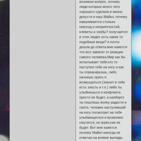
возникал вопрос, почему
люди которые много чего
хорошего сделали в жизни,
допусти и наш Майкл, почему
наваливается столько
невзгод и неприятностей,
клеветы и злобы? получается
в этих людях есть какие то
подобные вещи? я почти
дошла до ответа.мне кажется
что все зависит от реакции
самого человека.Мир как бы
испытывает тебя.кто то
наступил тебе на ногу и как
ты отреагируешь, либо
начнешь орать и
возмущаться (значит в тебе
есть злость и т.п.) либо ты
улыбнешься и конфликта
просто не будет, а наоборот
ты пошлешь волну радости и
света. человек наступивший
на ногу посмотрит на тебя
улыбающегося и возможно
смутится, но агрессии не
будет. Вот мне кажется
почему Майкл никогда не
отвечал на всякие выпады.