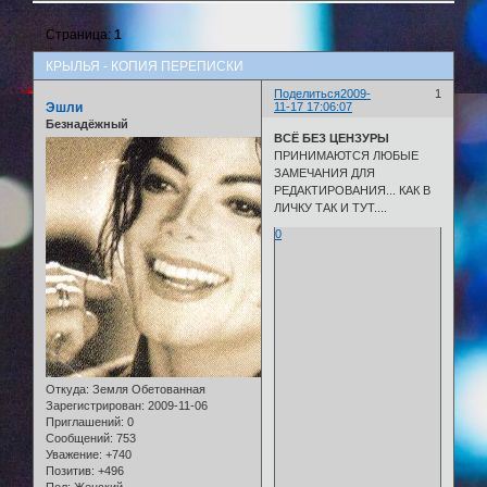
Страница:
1
КРЫЛЬЯ - КОПИЯ ПЕРЕПИСКИ
Поделиться
2009-
1
Эшли
11-17 17:06:07
Безнадёжный
ВСЁ БЕЗ ЦЕНЗУРЫ
ПРИНИМАЮТСЯ ЛЮБЫЕ
ЗАМЕЧАНИЯ ДЛЯ
РЕДАКТИРОВАНИЯ... КАК В
ЛИЧКУ ТАК И ТУТ....
0
Откуда:
Земля Обетованная
Зарегистрирован
: 2009-11-06
Приглашений:
0
Сообщений:
753
Уважение:
+740
Позитив:
+496