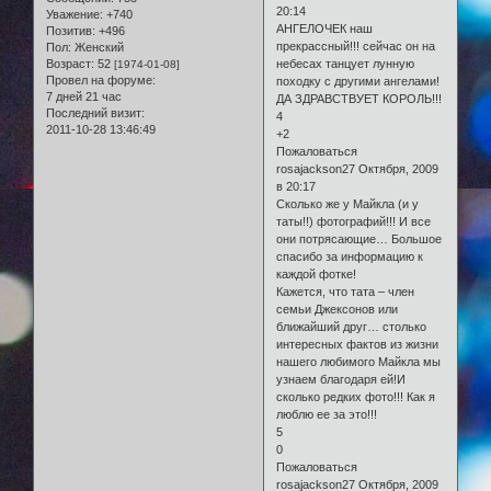
20:14
Уважение:
+740
АНГЕЛОЧЕК наш
Позитив:
+496
прекрассный!!! сейчас он на
Пол:
Женский
Возраст:
52
небесах танцует лунную
[1974-01-08]
Провел на форуме:
походку с другими ангелами!
7 дней 21 час
ДА ЗДРАВСТВУЕТ КОРОЛЬ!!!
Последний визит:
4
2011-10-28 13:46:49
+2
Пожаловаться
rosajackson27 Октября, 2009
в 20:17
Сколько же у Майкла (и у
таты!!) фотографий!!! И все
они потрясающие… Большое
спасибо за информацию к
каждой фотке!
Кажется, что тата – член
семьи Джексонов или
ближайший друг… столько
интересных фактов из жизни
нашего любимого Майкла мы
узнаем благодаря ей!И
сколько редких фото!!! Как я
люблю ее за это!!!
5
0
Пожаловаться
rosajackson27 Октября, 2009