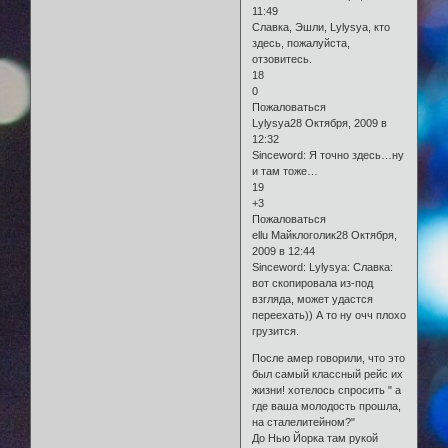
11:49
Славка, Эшли, Lylysya, кто
здесь, пожалуйста,
отзовитесь.
18
0
Пожаловаться
Lylysya28 Октября, 2009 в
12:32
Sinceword: Я точно здесь…ну
и там тоже…
19
+3
Пожаловаться
еllu Майклоголик28 Октября,
2009 в 12:44
Sinceword: Lylysya: Славка:
вот скопировала из-под
взгляда, может удастся
переехать)) А то ну очч плохо
грузится.
После амер говорили, что это
был самый классный рейс их
жизни! хотелось спросить " а
где ваша молодость прошла,
на сталелитейном?"
До Нью Йорка там рукой