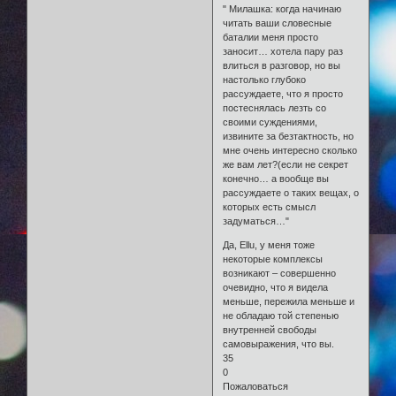
" Милашка: когда начинаю
читать ваши словесные
баталии меня просто
заносит… хотела пару раз
влиться в разговор, но вы
настолько глубоко
рассуждаете, что я просто
постеснялась лезть со
своими суждениями,
извините за безтактность, но
мне очень интересно сколько
же вам лет?(если не секрет
конечно… а вообще вы
рассуждаете о таких вещах, о
которых есть смысл
задуматься…"
Да, Ellu, у меня тоже
некоторые комплексы
возникают – совершенно
очевидно, что я видела
меньше, пережила меньше и
не обладаю той степенью
внутренней свободы
самовыражения, что вы.
35
0
Пожаловаться