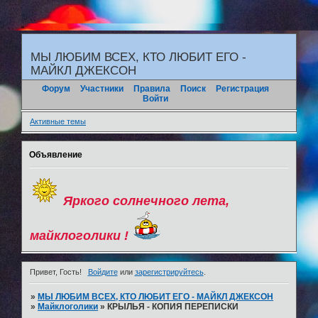
"
МЫ ЛЮБИМ ВСЕХ, КТО ЛЮБИТ ЕГО -
МАЙКЛ ДЖЕКСОН
Форум
Участники
Правила
Поиск
Регистрация
Войти
Активные темы
Объявление
Яркого солнечного лета,
майклоголики !
Привет, Гость!
Войдите
или
зарегистрируйтесь
.
»
МЫ ЛЮБИМ ВСЕХ, КТО ЛЮБИТ ЕГО - МАЙКЛ ДЖЕКСОН
»
Майклоголики
»
КРЫЛЬЯ - КОПИЯ ПЕРЕПИСКИ