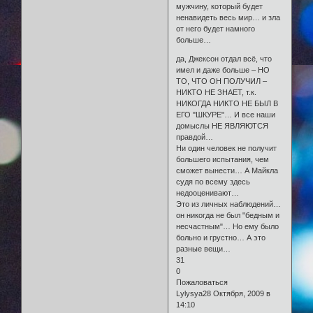
мужчину, который будет
ненавидеть весь мир… и зла
от него будет намного
больше…
да, Джексон отдал всё, что
имел и даже больше – НО
ТО, ЧТО ОН ПОЛУЧИЛ –
НИКТО НЕ ЗНАЕТ, т.к.
НИКОГДА НИКТО НЕ БЫЛ В
ЕГО "ШКУРЕ"… И все наши
домыслы НЕ ЯВЛЯЮТСЯ
правдой…
Ни один человек не получит
большего испытания, чем
сможет вынести… А Майкла
судя по всему здесь
недооценивают…
Это из личных наблюдений…
он никогда не был "бедным и
несчастным"… Но ему было
больно и грустно… А это
разные вещи…
31
0
Пожаловаться
Lylysya28 Октября, 2009 в
14:10