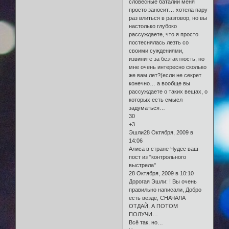
словесные баталии меня
просто заносит… хотела пару
раз влиться в разговор, но вы
настолько глубоко
рассуждаете, что я просто
постеснялась лезть со
своими суждениями,
извините за безтактность, но
мне очень интересно сколько
же вам лет?(если не секрет
конечно… а вообще вы
рассуждаете о таких вещах, о
которых есть смысл
задуматься…
30
+3
Эшли28 Октября, 2009 в
14:06
Алиса в стране Чудес ваш
пост из "контрольного
выстрела"
28 Октября, 2009 в 10:10
Дорогая Эшли: ! Вы очень
правильно написали, Добро
есть везде, СНАЧАЛА
ОТДАЙ, А ПОТОМ
ПОЛУЧИ…
Всё так, но…