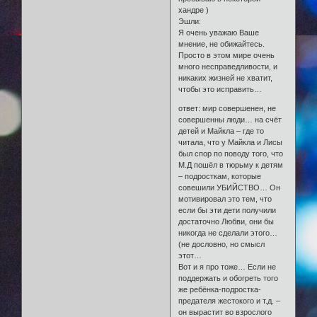
хандре )
Эшли:
Я очень уважаю Ваше
мнение, не обижайтесь.
Просто в этом мире очень
много несправедливости, и
никаких жизней не хватит,
чтобы это исправить…
ответ: мир совершенен, не
совершенны люди… на счёт
детей и Майкла – где то
читала, что у Майкла и Лисы
был спор по поводу того, что
М.Д пошёл в тюрьму к детям
– подросткам, которые
совешили УБИЙСТВО… Он
мотивировал это тем, что
если бы эти дети получили
достаточно Любви, они бы
никогда не сделали этого…
(не дословно, но смысл
этот…
Вот и я про тоже… Если не
поддержать и обогреть того
же ребёнка-подростка-
предателя жестокого и т.д. –
он вырастит во взрослого