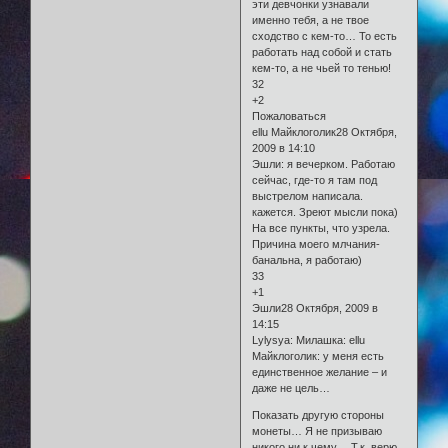
эти девчонки узнавали
именно тебя, а не твое
сходство с кем-то… То есть
работать над собой и стать
кем-то, а не чьей то тенью!
32
+2
Пожаловаться
еllu Майклоголик28 Октября,
2009 в 14:10
Эшли: я вечерком. Работаю
сейчас, где-то я там под
выстрелом написала.
кажется. Зреют мысли пока)
На все пункты, что узрела.
Причина моего млчания-
банальна, я работаю)
33
+1
Эшли28 Октября, 2009 в
14:15
Lylysya: Милашка: еllu
Майклоголик: у меня есть
единственное желание – и
даже не цель…
Показать другую стороны
монеты… Я не призываю
никого ни к чему… Т.к. верю,