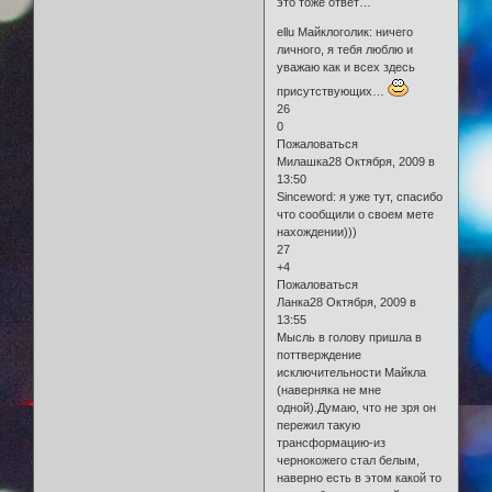
это тоже ответ…
еllu Майклоголик: ничего
личного, я тебя люблю и
уважаю как и всех здесь
присутствующих…
26
0
Пожаловаться
Милашка28 Октября, 2009 в
13:50
Sinceword: я уже тут, спасибо
что сообщили о своем мете
нахождении)))
27
+4
Пожаловаться
Ланка28 Октября, 2009 в
13:55
Мысль в голову пришла в
поттверждение
исключительности Майкла
(наверняка не мне
одной).Думаю, что не зря он
пережил такую
трансформацию-из
чернокожего стал белым,
наверно есть в этом какой то