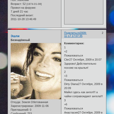
Пол:
Женский
Возраст:
52
[1974-01-08]
Провел на форуме:
7 дней 21 час
Последний визит:
2011-10-28 13:46:49
Поделиться
2009-
2
Эшли
11-17 17:07:35
Безнадёжный
Комментарии:
1
+2
Пожаловаться
Cler27 Октября, 2009 в 20:07
Здорово! Действительно
похоже на крылья!
2
+3
Пожаловаться
Dirty Diana27 Октября, 2009 в
20:09
Майкл здесь как ангел!!! а
чайки соправождают ангела!!!
3
Откуда:
Земля Обетованная
+6
Зарегистрирован
: 2009-11-06
Пожаловаться
Приглашений:
0
Анастасия27 Октября, 2009 в
Сообщений:
753