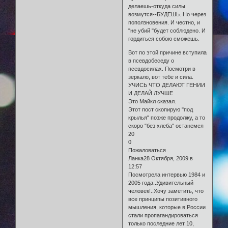
делаешь-откуда силы
возмутся--БУДЕШЬ. Но через
поползновения. И честно, и
"не убий "будет соблюдено. И
гордиться собою сможешь.
Вот по этой причине вступила
в псевдобеседу о
псевдосилах. Посмотри в
зеркало, вот тебе и сила.
УЧИСЬ ЧТО ДЕЛАЮТ ГЕНИИ
И ДЕЛАЙ ЛУЧШЕ
Это Майкл сказал.
Этот пост скопирую "под
крылья" позже продолжу, а то
скоро "без хлеба" останемся
20
0
Пожаловаться
Ланка28 Октября, 2009 в
12:57
Посмотрела интервью 1984 и
2005 года..Удивительный
человек!..Хочу заметить, что
все принципы позитивного
мышления, которые в России
стали пропагандироваться
только последние лет 10,