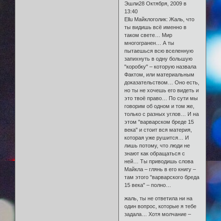
Эшли28 Октября, 2009 в
13:40
Еllu Майклоголик: Жаль, что
ты видишь всё именно в
таком свете… Мир
многогранен… А ты
пытаешься всю вселенную
запихнуть в одну большую
"коробку" – которую назвала
Фактом, или материальным
доказательством… Оно есть,
но ты не хочешь его видеть и
это твоё право… По сути мы
говорим об одном и том же,
только с разных углов… И на
этом "варварском бреде 15
века" и стоит вся материя,
которая уже рушится… И
лишь потому, что люди не
знают как обращаться с
ней… Ты приводишь слова
Майкла – глянь в его книгу –
там этого "варварского бреда
15 века" – полно…
жаль, ты не ответила ни на
один вопрос, которые я тебе
задала… Хотя молчание –