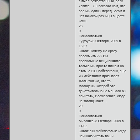
смысл-божественный, если
хотите…Он показал нам, что
все мы едины перед Богом и
нет никакой разницы в цвете
кожи.
28
0
Пожаловаться
Lylysya28 Октября, 2009 в
13:57
Эшли: Почему же сразу
пессимизм??? Вы
правильные вещи пишите…
только мы просто пишем об
этом, а Еllu Майклоголик, еще
и к действиям призывает…
Жаль только, что та
молодежь, которой это
действительно не мешало бы
почитать, к сожалению, сюда
не заглядывает…
29
0
Пожаловаться
Милашка28 Октября, 2009 в
14:02
Эшли: еllu Майклоголик: когда
начинаю читать ваши