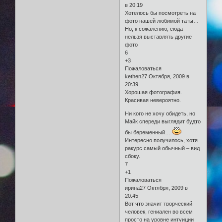
в 20:19
Хотелось бы посмотреть на
фото нашей любимой таты…
Но, к сожалению, сюда
нельзя выставлять другие
фото
6
+3
Пожаловаться
kethen27 Октября, 2009 в
20:39
Хорошая фотография.
Красивая невероятно.
Ни кого не хочу обидеть, но
Майк спереди выглядит будто
бы беременный…
Интересно получилось, хотя
ракурс самый обычный – вид
сбоку.
7
+1
Пожаловаться
ирина27 Октября, 2009 в
20:45
Вот что значит творческий
человек, гениален во всем
просто на уровне интуиции