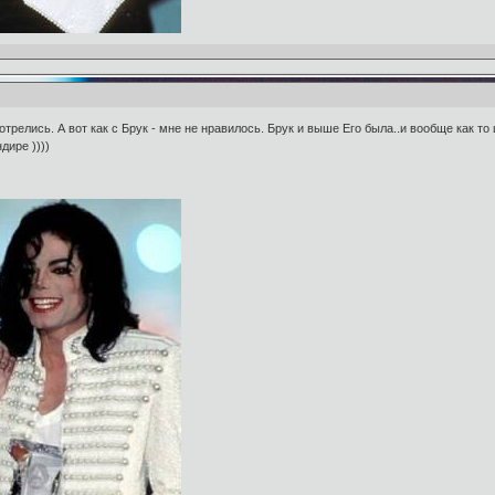
трелись. А вот как с Брук - мне не нравилось. Брук и выше Его была..и вообще как то
дире ))))