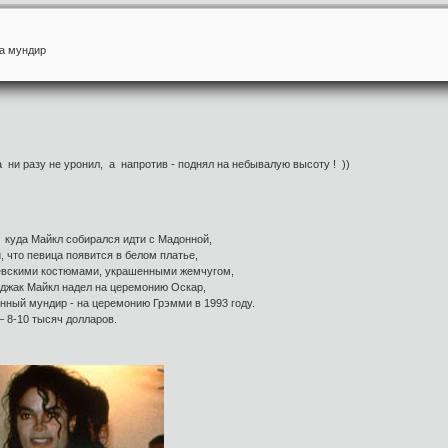
на мундир
ни разу не уронил, а напротив - поднял на небывалую высоту ! ))
 куда Майкл собирался идти с Мадонной,
 что певица появится в белом платье,
евскими костюмами, украшенными жемчугом,
иджак Майкл надел на церемонию Оскар,
ный мундир - на церемонию Грэмми в 1993 году.
 8-10 тысяч долларов.