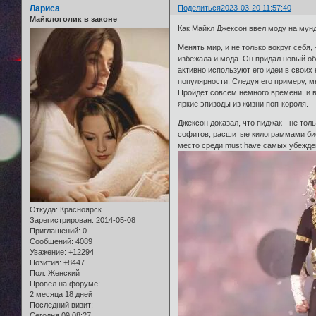
Лариса
Поделиться
2023-03-20 11:57:40
Майклоголик в законе
Как Майкл Джексон ввел моду на мун
Менять мир, и не только вокруг себя
избежала и мода. Он придал новый о
активно используют его идеи в своих
популярности. Следуя его примеру, м
Пройдет совсем немного времени, и в
яркие эпизоды из жизни поп-короля.
Джексон доказал, что пиджак - не то
софитов, расшитые килограммами бисе
место среди must have самых убежде
Откуда:
Красноярск
Зарегистрирован
: 2014-05-08
Приглашений:
0
Сообщений:
4089
Уважение:
+12294
Позитив:
+8447
Пол:
Женский
Провел на форуме:
2 месяца 18 дней
Последний визит:
Сегодня 09:08:27