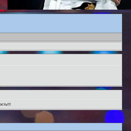
сть!!!