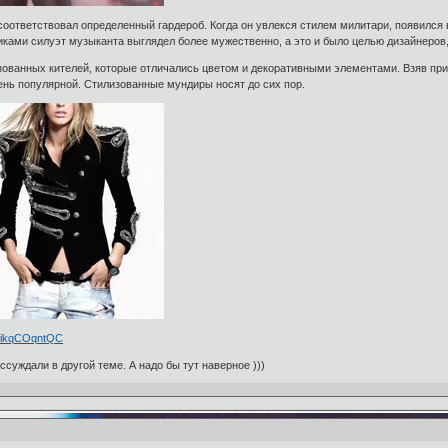
соответствовал определенный гардероб. Когда он увлекся стилем милитари, появилс
ками силуэт музыканта выглядел более мужественно, а это и было целью дизайнеров,
зованных кителей, которые отличались цветом и декоративными элементами. Взяв при
ень популярной. Стилизованные мундиры носят до сих пор.
0fikqCOqntQC
ссуждали в другой теме. А надо бы тут наверное )))