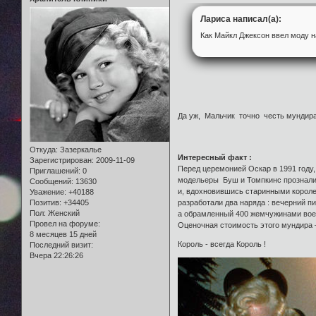
Лариса написал(а):
Как Майкл Джексон ввел моду 
Да уж, Мальчик точно честь мундира 
Откуда:
Зазеркалье
Интересный факт :
Зарегистрирован
: 2009-11-09
Перед церемонией Оскар в 1991 году,
Приглашений:
0
модельеры Буш и Томпкинс прознали,
Сообщений:
13630
и, вдохновившись старинными корол
Уважение:
+40188
разработали два наряда : вечерний п
Позитив:
+34405
Пол:
Женский
а обрамленный 400 жемчужинами воен
Провел на форуме:
Оценочная стоимость этого мундира –
8 месяцев 15 дней
Король - всегда Король !
Последний визит:
Вчера 22:26:26