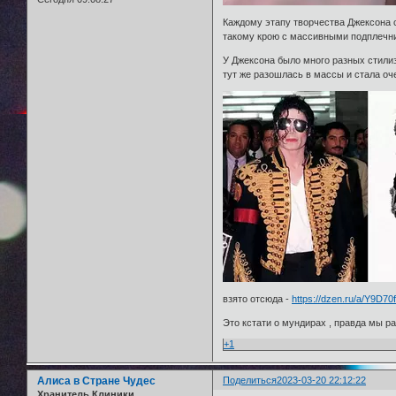
Каждому этапу творчества Джексона 
такому крою с массивными подплечни
У Джексона было много разных стили
тут же разошлась в массы и стала оч
взято отсюда -
https://dzen.ru/a/Y9D7
Это кстати о мундирах , правда мы ра
+1
Алиса в Стране Чудес
Поделиться
2023-03-20 22:12:22
Хранитель Клиники