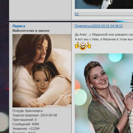
+1
Лариса
Поделиться
2023-03-21 04:36:51
Майклоголик в законе
Да Алис , с Мадонной они шикарно смо
А вот мы с Ним, и Мальчик в этом мун
Откуда:
Красноярск
Зарегистрирован
: 2014-05-08
Приглашений:
0
Сообщений:
4089
Уважение:
+12294