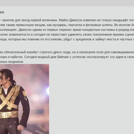
дир
, – занятие для звезд первой величины. Майкл Джексон изменил не только ландшафт п
блик таким привычным вещам, как мундиры, перчатки и фетровые шляпы. Во многом бл
 коллекциях. Джексон одним из первых перенес яркие концертные костюмы в разряд п
ногие знаменитости и сегодня не перестают удивлять своих поклонников яркими сцен
ещи, которые мы помним по его клипам, уйдут с аукционов и займут места в частных 
лько обязательный атрибут строгого дресс-кода, но и непаханое поле для самовыраже
ра и пайеток. Сегодня модный дом Balmain с успехом эксплуатирует эту идею в свои
нных модников.