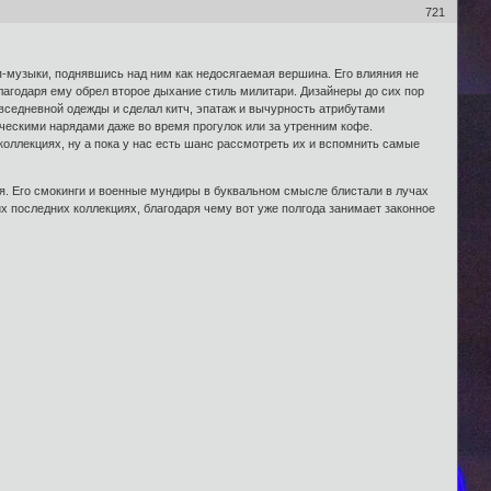
721
оп-музыки, поднявшись над ним как недосягаемая вершина. Его влияния не
агодаря ему обрел второе дыхание стиль милитари. Дизайнеры до сих пор
овседневной одежды и сделал китч, эпатаж и вычурность атрибутами
ическими нарядами даже во время прогулок или за утренним кофе.
коллекциях, ну а пока у нас есть шанс рассмотреть их и вспомнить самые
ния. Его смокинги и военные мундиры в буквальном смысле блистали в лучах
х последних коллекциях, благодаря чему вот уже полгода занимает законное