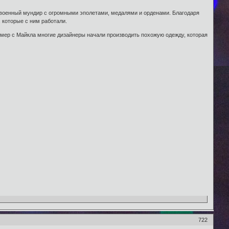
я военный мундир с огромными эполетами, медалями и орденами. Благодаря
 которые с ним работали.
мер с Майкла многие дизайнеры начали производить похожую одежду, которая
722