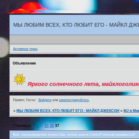
"
МЫ ЛЮБИМ ВСЕХ, КТО ЛЮБИТ ЕГО - МАЙКЛ Д
Активные темы
Объявление
Яркого солнечного лета, майклоголик
Привет, Гость!
Войдите
или
зарегистрируйтесь
.
»
МЫ ЛЮБИМ ВСЕХ, КТО ЛЮБИТ ЕГО - МАЙКЛ ДЖЕКСОН
»
MJ в Ми
Страница:
«
1
…
35
36
37
Всё -произведение искусства, супер шик и стиль!!! Неповторимость!!!