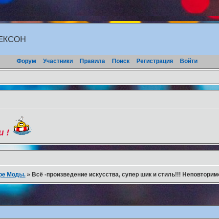
ЖЕКСОН
Форум
Участники
Правила
Поиск
Регистрация
Войти
и !
ре Моды.
»
Всё -произведение искусства, супер шик и стиль!!! Неповторимо