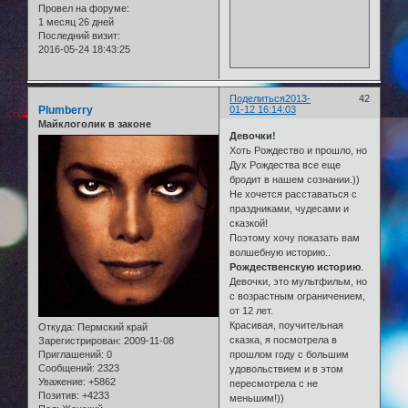
Провел на форуме:
1 месяц 26 дней
Последний визит:
2016-05-24 18:43:25
Поделиться
2013-
42
Plumberry
01-12 16:14:03
Майклоголик в законе
Девочки!
Хоть Рождество и прошло, но
Дух Рождества все еще
бродит в нашем сознании.))
Не хочется расставаться с
праздниками, чудесами и
сказкой!
Поэтому хочу показать вам
волшебную историю..
Рождественскую историю
.
Девочки, это мультфильм, но
с возрастным ограничением,
от 12 лет.
Красивая, поучительная
Откуда:
Пермский край
сказка, я посмотрела в
Зарегистрирован
: 2009-11-08
Приглашений:
0
прошлом году с большим
Сообщений:
2323
удовольствием и в этом
Уважение:
+5862
пересмотрела с не
Позитив:
+4233
меньшим!))