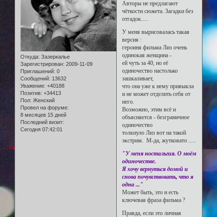
Авторы не предлагают
чёткости сюжета. Загадки без
отгадок.....
У меня вырисовалась такая
версия :
героиня фильма Лиз очень
одинокая женщина -
Откуда:
Зазеркалье
ей чуть за 40, но её
Зарегистрирован
: 2009-11-09
одиночество настолько
Приглашений:
0
зашкаливает,
Сообщений:
13632
Уважение:
+40188
что она уже к нему привыкла
Позитив:
+34413
и не может отделить себя от
Пол:
Женский
него.
Провел на форуме:
Возможно, этим всё и
8 месяцев 15 дней
объясняется - безграничное
Последний визит:
одиночество
Сегодня 07:42:01
толкнуло Лиз вот на такой
экстрим. М-да, жутковато .....
"У меня ностальгия. О моём
одиночестве.
Я хочу вернуться домой и
снова почувствовать, что я
одна ..."
Может быть, это и есть
ключевая фраза фильма ?
Правда, если это личная