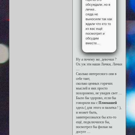
обсуждали..но в
личке..
сюда не
выносили так как
ждали что кто то
из вас ещё
посмотрит и
обсудим
вместе...
Ну а почему же, девочки ?
Ох уж эти наши Лички, Лички
....
Сколько интересного они в
себе таят,
сколько ценных горячих
мыслей в них просто
похоронено, не увидев свет ....
Было бы здорово, если бы
говорили вы с
Плюмашей
здесь ( для этого и палатка ! ),
и может быть,
заинтересовался бы кто-то
ещё, подключился бы,
посмотрел бы фильм на
досуге ....