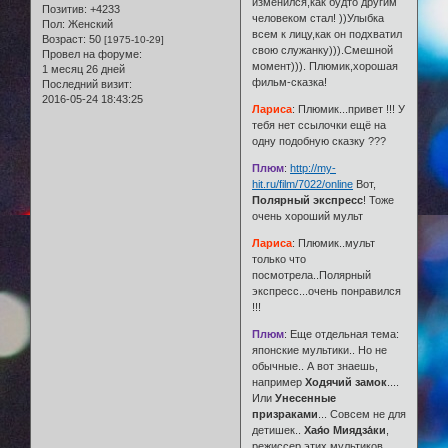
изменился,как будто другим
Позитив:
+4233
человеком стал! ))Улыбка
Пол:
Женский
всем к лицу,как он подхватил
Возраст:
50
[1975-10-29]
свою служанку))).Смешной
Провел на форуме:
момент))). Плюмик,хорошая
1 месяц 26 дней
фильм-сказка!
Последний визит:
2016-05-24 18:43:25
Лариса
: Плюмик...привет !!! У
тебя нет ссылочки ещё на
одну подобную сказку ???
Плюм
:
http://my-
hit.ru/film/7022/online
Вот,
Полярный экспресс
! Тоже
очень хороший мульт
Лариса
: Плюмик..мульт
только что
посмотрела..Полярный
экспресс...очень понравился
!!!
Плюм
: Еще отдельная тема:
японские мультики.. Но не
обычные.. А вот знаешь,
например
Ходячий замок
....
Или
Унесенные
призраками
... Совсем не для
детишек..
Хая́о Миядза́ки
,
режиссер этих мультиков