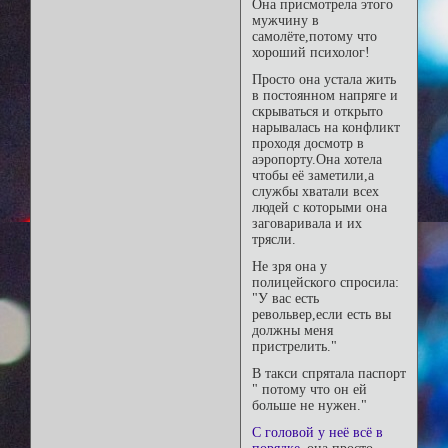
Она присмотрела этого
мужчину в
самолёте,потому что
хороший психолог!
Просто она устала жить
в постоянном напряге и
скрываться и открыто
нарывалась на конфликт
проходя досмотр в
аэропорту.Она хотела
чтобы её заметили,а
службы хватали всех
людей с которыми она
заговаривала и их
трясли.
Не зря она у
полицейского спросила:
"У вас есть
револьвер,если есть вы
должны меня
пристрелить."
В такси спрятала паспорт
" потому что он ей
больше не нужен."
С головой у неё всё в