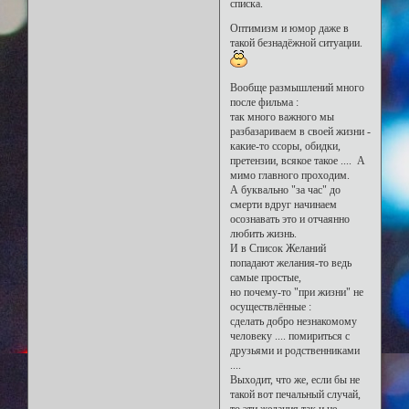
списка.
Оптимизм и юмор даже в
такой безнадёжной ситуации.
Вообще размышлений много
после фильма :
так много важного мы
разбазариваем в своей жизни -
какие-то ссоры, обидки,
претензии, всякое такое .... А
мимо главного проходим.
А буквально "за час" до
смерти вдруг начинаем
осознавать это и отчаянно
любить жизнь.
И в Список Желаний
попадают желания-то ведь
самые простые,
но почему-то "при жизни" не
осуществлённые :
сделать добро незнакомому
человеку .... помириться с
друзьями и родственниками
....
Выходит, что же, если бы не
такой вот печальный случай,