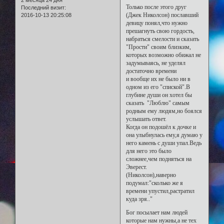
Только после этого друг
Последний визит:
(Джек Николсон) пославший
2016-10-13 20:25:08
девицу понял,что нужно
прешагнуть свою гордость,
набраться смелости и сказать
"Прости" своим близким,
которых возможно обижал не
задумываясь, не уделял
достаточно времени
и вообще их не было ни в
одном из его "спиской".В
глубине души он хотел бы
сказать "Люблю" самым
родным ему людям,но боялся
услышать ответ.
Когда он подошёл к дочке и
она улыбнулась ему,я думаю у
него камень с души упал.Ведь
для него это было
сложнее,чем подняться на
Эверест.
(Николсон),наверно
подумал:"сколько же я
времени упустил,растратил
куда зря.."
Бог посылает нам людей
которые нам нужны,а не тех