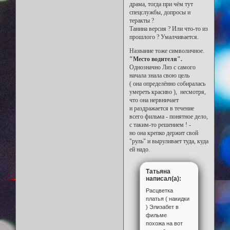
драма, тогда при чём тут
спецслужбы, допросы и
теракты ?
Танина версия ? Или что-то из
прошлого ? Умалчивается.
Название тоже символичное.
"Место водителя".
Однозначно Лиз с самого
начала знала свою цель
( она определённо собиралась
умереть красиво ), несмотря,
что она нервничает
и раздражается в течение
всего фильма - понятное дело,
с таким-то решением ! -
но она крепко держит свой
"руль" и выруливает туда, куда
ей надо.
Татьяна
написал(а):
Расцветка
платья ( накидки
) Элизабет в
фильме
похожа на вот