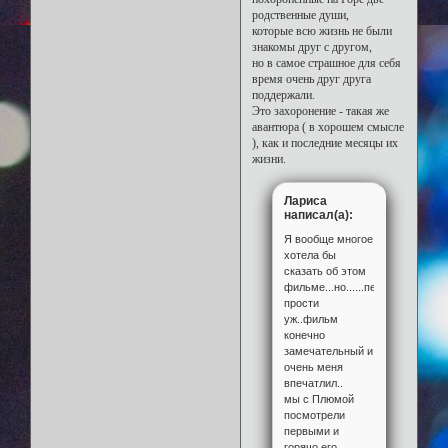
родственные души,
которые всю жизнь не были
знакомы друг с другом,
но в самое страшное для себя
время очень друг друга
поддержали.
Это захоронение - такая же
авантюра ( в хорошем смысле
), как и последние месяцы их
жизни.
Лариса
написал(а):
Я вообще многое
хотела бы
сказать об этом
фильме...но......перегорело...
прости
уж..фильм
конечно
замечательный и
очень меня
впечатлил..
мы с Плюмой
посмотрели
первыми и
горячо его