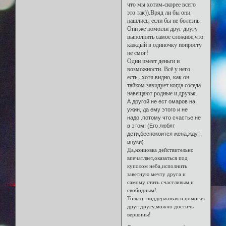
что мы хотим-скорее всего
это так)).Вряд ли бы они
нашлись, если бы не болезнь.
Они же помогли друг другу
выполнить самое сложное,что
каждый в одиночку попросту
не смог!
Один имеет деньги и
возможности. Всё у него
есть,..хотя видно, как он
тайком завидует когда соседа
навещают родные и друзья.
А другой не ест омаров на
ужин, да ему этого и не
надо..потому что счастье не
в этом! (Его любят
дети,беспокоится жена,ждут
внуки)
Да,концовка действительно
впечатляет,оказаться под
куполом неба,исполнить
заветную мечту друга и
самому стать счастливым и
свободным!
Только поддерживая и помогая
друг другу,можно достичь
вершины!