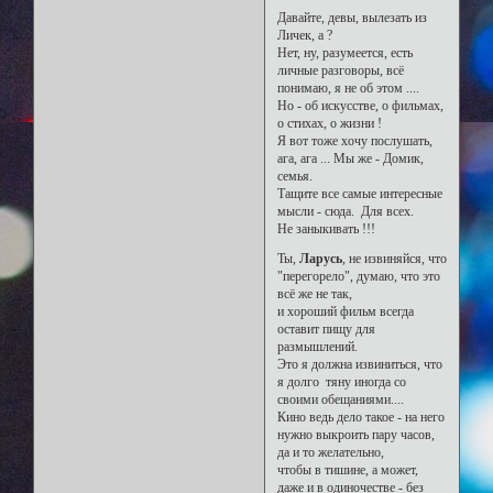
Давайте, девы, вылезать из
Личек, а ?
Нет, ну, разумеется, есть
личные разговоры, всё
понимаю, я не об этом ....
Но - об искусстве, о фильмах,
о стихах, о жизни !
Я вот тоже хочу послушать,
ага, ага ... Мы же - Домик,
семья.
Тащите все самые интересные
мысли - сюда. Для всех.
Не заныкивать !!!
Ты,
Ларусь
, не извиняйся, что
"перегорело", думаю, что это
всё же не так,
и хороший фильм всегда
оставит пищу для
размышлений.
Это я должна извиниться, что
я долго тяну иногда со
своими обещаниями....
Кино ведь дело такое - на него
нужно выкроить пару часов,
да и то желательно,
чтобы в тишине, а может,
даже и в одиночестве - без