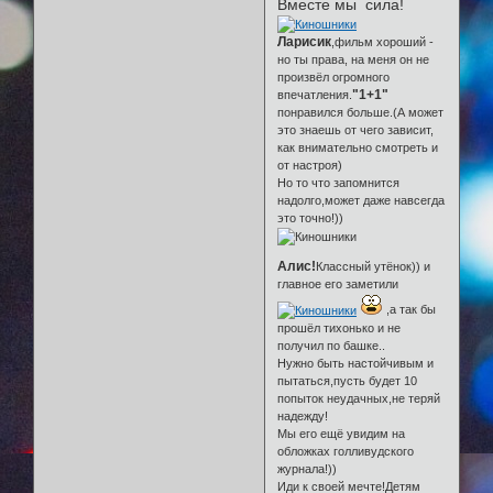
Вместе мы сила!
Ларисик
,фильм хороший -
но ты права, на меня он не
произвёл огромного
"1+1"
впечатления.
понравился больше.(А может
это знаешь от чего зависит,
как внимательно смотреть и
от настроя)
Но то что запомнится
надолго,может даже навсегда
это точно!))
Алис!
Классный утёнок)) и
главное его заметили
,а так бы
прошёл тихонько и не
получил по башке..
Нужно быть настойчивым и
пытаться,пусть будет 10
попыток неудачных,не теряй
надежду!
Мы его ещё увидим на
обложках голливудского
журнала!))
Иди к своей мечте!Детям