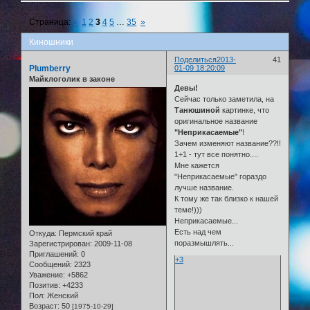
Страница:
«
1
2
3
4
5
…
35
»
Киношники
Поделиться
2013-
41
Plumberry
01-09 18:20:09
Майклоголик в законе
Девы!
Сейчас только заметила, на
Танюшиной
картинке, что
оригинальное название
"Неприкасаемые"
!
Зачем изменяют название??!!
1+1 - тут все понятно....
Мне кажется
"Неприкасаемые" гораздо
лучше название.
К тому же так близко к нашей
теме!)))
Неприкасаемые...
Есть над чем
Откуда:
Пермский край
поразмышлять...
Зарегистрирован
: 2009-11-08
Приглашений:
0
+3
Сообщений:
2323
Уважение:
+5862
Позитив:
+4233
Пол:
Женский
Возраст:
50
[1975-10-29]