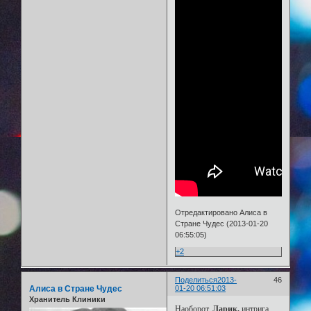
Отредактировано Алиса в
Стране Чудес (2013-01-20
06:55:05)
+2
Поделиться
2013-
46
Алиса в Стране Чудес
01-20 06:51:03
Хранитель Клиники
Наоборот,
Ларик,
интрига