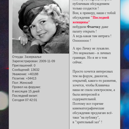
публичным обсуждением
только создастся !
Вон, к примеру, наши с тобой
обсуждения
"Последней
женщины"
побудили
Флаечку
даже
палату открыть !
А ведь какая там интрига !
Ооооооооо !
А про Личку не лукавлю.
Это нормально - в личных
Откуда:
Зазеркалье
границах. Но я не о том
Зарегистрирован
: 2009-11-09
сейчас.
Приглашений:
0
Сообщений:
13632
Просто хочется интересных
Уважение:
+40188
тем на форум, диалогов,
Позитив:
+34413
открытий, какого-то развития,
Пол:
Женский
хочется, чтобы Клиничка
Провел на форуме:
наша не спала электросном, а
8 месяцев 15 дней
была интересной и
Последний визит:
содержательной.
Сегодня 07:42:01
Поэтому все горячие
кинематографические
обсуждения предлагаю всё-
таки "на публику",
в "зрительный зал" !