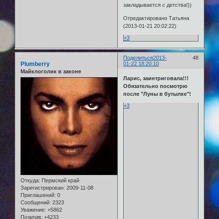
закладывается с детства!))
Отредактировано Татьяна
(2013-01-21 20:02:22)
+3
Поделиться
2013-
48
Plumberry
01-22 18:20:10
Майклоголик в законе
Ларис, заинтриговала!!!
Обязательно посмотрю
после "Луны в бутылке"!
+3
Откуда:
Пермский край
Зарегистрирован
: 2009-11-08
Приглашений:
0
Сообщений:
2323
Уважение:
+5862
Позитив:
+4233