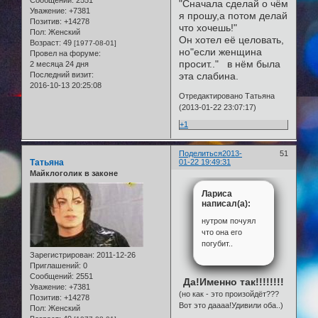
Сообщений:
2551
"Сначала сделай о чём
Уважение:
+7381
я прошу,а потом делай
Позитив:
+14278
что хочешь!"
Пол:
Женский
Он хотел её целовать,
Возраст:
49
[1977-08-01]
но"если женщина
Провел на форуме:
просит.." в нём была
2 месяца 24 дня
Последний визит:
эта слабина.
2016-10-13 20:25:08
Отредактировано Татьяна
(2013-01-22 23:07:17)
+1
Поделиться
2013-
51
Татьяна
01-22 19:49:31
Майклоголик в законе
Лариса
написал(а):
нутром почуял
что она его
погубит..
Зарегистрирован
: 2011-12-26
Приглашений:
0
Сообщений:
2551
Да!Именно так!!!!!!!!
Уважение:
+7381
(но как - это произойдёт???
Позитив:
+14278
Вот это даааа!Удивили оба..)
Пол:
Женский