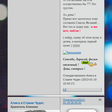
то эти желания так и не
осуществились бы ??? Это
грустно.
Ах девы !
Прямо вот захотелось тоже
составить Список Желаний ...
Вот что я скажу вам :
я вас
всех люблю !
( пойду, скажу об этом мужу и
детям, и вычеркну первый
пункт ) )))))))
Спасибо, Ларисий, фильм
отличный !
Девы, смотрим !
Отредактировано Алиса в
Стране Чудес (2013-01-19
10:34:17)
+3
Поделиться
2013-
45
Алиса в Стране Чудес
01-20 05:44:32
Хранитель Клиники