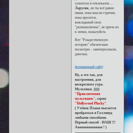
суматохи и отвлекалок ....
Ларусик
, но ты всё равно
пиши, пока мысли горячие,
пока просятся,
выкладывай свои
"размышлизмы", не прячь их
в лички, пожалуйста.
Вот "Рождественскую
историю" обязательно
посмотрю - заинтересовали,
девочки.
[взломанный сайт]
Ну, а это так, для
настроения, для
воскресного утра.
Мультики. )))))
"Приключения
мультяшек"
, серия
"Hollywood Plucky"
.
( Утёнок Плаки пытается
пробраться в Голливуд
любыми способами.
Первый способ - НАШ !!!
Ааааааааааааааа ! )