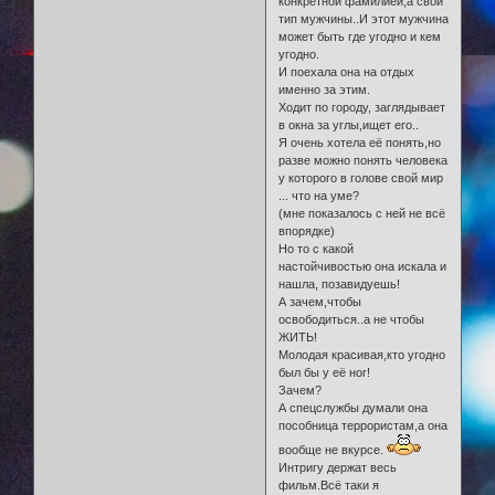
конкретной фамилией,а свой
тип мужчины..И этот мужчина
может быть где угодно и кем
угодно.
И поехала она на отдых
именно за этим.
Ходит по городу, заглядывает
в окна за углы,ищет его..
Я очень хотела её понять,но
разве можно понять человека
у которого в голове свой мир
... что на уме?
(мне показалось с ней не всё
впорядке)
Но то с какой
настойчивостью она искала и
нашла, позавидуешь!
А зачем,чтобы
освободиться..а не чтобы
ЖИТЬ!
Молодая красивая,кто угодно
был бы у её ног!
Зачем?
А спецслужбы думали она
пособница террористам,а она
вообще не вкурсе.
Интригу держат весь
фильм.Всё таки я