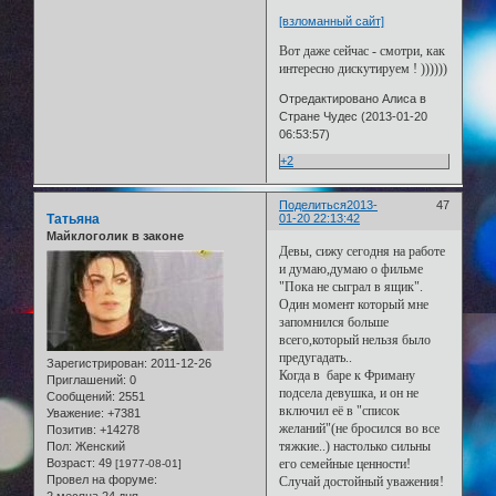
[взломанный сайт]
Вот даже сейчас - смотри, как
интересно дискутируем ! ))))))
Отредактировано Алиса в
Стране Чудес (2013-01-20
06:53:57)
+2
Поделиться
2013-
47
Татьяна
01-20 22:13:42
Майклоголик в законе
Девы, сижу сегодня на работе
и думаю,думаю о фильме
"Пока не сыграл в ящик".
Один момент который мне
запомнился больше
всего,который нельзя было
предугадать..
Зарегистрирован
: 2011-12-26
Когда в баре к Фриману
Приглашений:
0
подсела девушка, и он не
Сообщений:
2551
включил её в "список
Уважение:
+7381
желаний"(не бросился во все
Позитив:
+14278
тяжкие..) настолько сильны
Пол:
Женский
Возраст:
49
его семейные ценности!
[1977-08-01]
Провел на форуме:
Случай достойный уважения!
2 месяца 24 дня