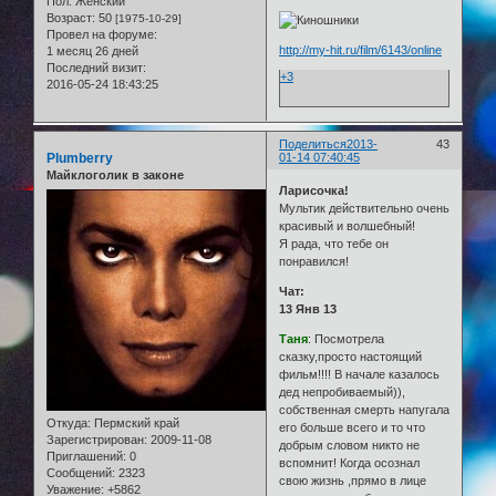
Пол:
Женский
Возраст:
50
[1975-10-29]
Провел на форуме:
http://my-hit.ru/film/6143/online
1 месяц 26 дней
Последний визит:
+3
2016-05-24 18:43:25
Поделиться
2013-
43
Plumberry
01-14 07:40:45
Майклоголик в законе
Ларисочка!
Мультик действительно очень
красивый и волшебный!
Я рада, что тебе он
понравился!
Чат:
13 Янв 13
Таня
: Посмотрела
сказку,просто настоящий
фильм!!!! В начале казалось
дед непробиваемый)),
собственная смерть напугала
Откуда:
Пермский край
его больше всего и то что
Зарегистрирован
: 2009-11-08
добрым словом никто не
Приглашений:
0
вспомнит! Когда осознал
Сообщений:
2323
свою жизнь ,прямо в лице
Уважение:
+5862