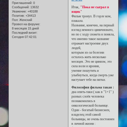
Приглашений:
0
Итак,
"Пока не сыграл в
Сообщений:
13632
Уважение:
+40188
ящик"
Позитив:
+34413
Фильм тронул. В горле ком,
Пол:
Женский
плакала.
Провел на форуме:
Название, конечно, на первый
8 месяцев 15 дней
взгляд немного циничновато,
Последний визит:
но по с ходу сюжета я поняла,
Сегодня 07:42:01
что именно такое название
отражает настроение двух
людей,
которым из-за болезни
осталось жить несколько
месяцев. Это не цинизм, это
сила воли и ирония,
умение пошутить и
улыбнуться, когда смерть уже
наступает тебе на пятки.
Философия фильма такая :
два опять-таки ( как в "1+1" )
разных слоёв человека
познакомились в
онкологической больнице.
Один - богатый бизнесмен,
владелец этой самой
больницы, не очень постоянен
в личной жизни :