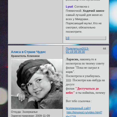
Lyud
: Согласна с
Плюмочкой.
Ходячий замок
-
самый лучший для меня из
всех у Миядзаки..
Порясающий мульт..Кто не
смотрел, обязательно
посмотрите.
+3
Поделиться
2013-
44
Алиса в Стране Чудес
01-19 09:39:30
Хранитель Клиники
Ларисик,
наконец-то я
посмотрела по твоему совету
фильм "Пока не сыграл в
ящик".
Посмотрела и улыбнулась.
))))) Посмотри как-нибудь на
досуге
фильм
"Достучаться до
небес"
и ты поймёшь, почему
...
Вот тебе ссылочка :
[взломанный сайт]
Откуда:
Зазеркалье
http://kinopod.ru/video.html?
Зарегистрирован
: 2009-11-09
id=1718