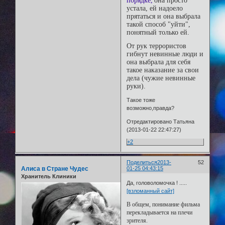
порядке,
она просто
устала, ей надоело
прятаться и она выбрала
такой способ "уйти",
понятный только ей.
От рук террористов
гибнут невинные люди и
она выбрала для себя
такое наказание за свои
дела (чужие невинные
руки).
Такое тоже
возможно,правда?
Отредактировано Татьяна
(2013-01-22 22:47:27)
+2
Поделиться
2013-
52
Алиса в Стране Чудес
01-25 04:43:15
Хранитель Клиники
Да, головоломочка ! .....
[взломанный сайт]
В общем, понимание фильма
перекладывается на плечи
зрителя.