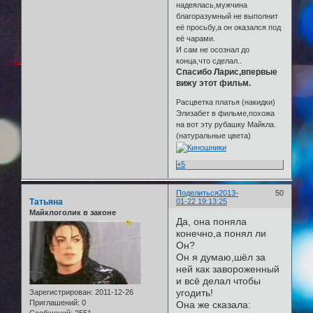
надеялась,мужчина
благоразумный не выполнит
её просьбу,а он оказался под
её чарами.
И сам не осознал до
конца,что сделал..
Спасибо Ларис,впервые
вижу этот фильм.
Расцветка платья (накидки)
Элизабет в фильме,похожа
на вот эту рубашку Майкла.
(натуральные цвета)
+5
Поделиться
2013-
50
Татьяна
01-22 19:13:25
Майклоголик в законе
Да, она поняла
конечно,а понял ли
Он?
Он я думаю,шёл за
ней как завороженный
и всё делал чтобы
угодить!
Зарегистрирован
: 2011-12-26
Приглашений:
0
Она же сказала: