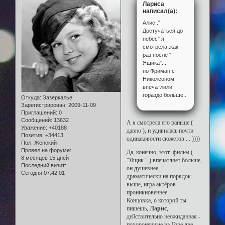
Лариса
написал(а):
Алис.."
Достучаться до
небес" я
смотрела..как
раз после "
Ящика"....
но Фриман с
Николсоном
впечатлили
гораздо больше..
Откуда:
Зазеркалье
Зарегистрирован
: 2009-11-09
Приглашений:
0
Сообщений:
13632
А я смотрела его раньше (
Уважение:
+40188
давно ), и удивилась почти
Позитив:
+34413
одинаковости сюжетов ... ))))
Пол:
Женский
Провел на форуме:
Да, конечно, этот фильм (
8 месяцев 15 дней
"Ящик " ) впечатляет больше,
Последний визит:
он душевнее,
Сегодня 07:42:01
драматически на порядок
выше, игра актёров
проникновеннее.
Концовка, о которой ты
пишешь,
Ларис
,
действительно неожиданная -
похороненные на Горе две