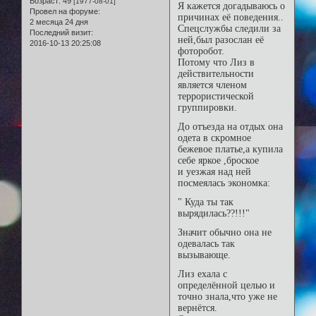
Возраст:
49
[1977-08-01]
Я кажется догадываюсь о
Провел на форуме:
причинах её поведения..
2 месяца 24 дня
Спецслужбы следили за
Последний визит:
ней,был разослан её
2016-10-13 20:25:08
фоторобот.
Потому что Лиз в
действительности
является членом
террористической
группировки.
До отъезда на отдых она
одета в скромное
бежевое платье,а купила
себе яркое ,броское
и уезжая над ней
посмеялась экономка:
" Куда ты так
вырядилась??!!!"
Значит обычно она не
одевалась так
вызывающе.
Лиз ехала с
определённой целью и
точно знала,что уже не
вернётся.