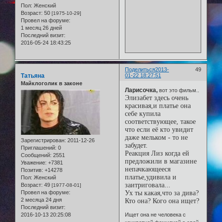
Пол:
Женский
Возраст:
50
[1975-10-29]
Провел на форуме:
1 месяц 26 дней
Последний визит:
2016-05-24 18:43:25
Поделиться
2013-
49
Татьяна
01-22 18:27:51
Майклоголик в законе
Ларисочка,
вот это фильм..
Элизабет здесь очень
красивая,и платье она
себе купила
соответствующее, такое
что если её кто увидит
даже мельком - то не
Зарегистрирован
: 2011-12-26
забудет.
Приглашений:
0
Реакция Лиз когда ей
Сообщений:
2551
предложили в магазине
Уважение:
+7381
непачкающееся
Позитив:
+14278
платье,удивила и
Пол:
Женский
заитриговала...
Возраст:
49
[1977-08-01]
Провел на форуме:
Ух ты какая,что за дива?
2 месяца 24 дня
Кто она? Кого она ищет?
Последний визит:
2016-10-13 20:25:08
Ищет она не человека с