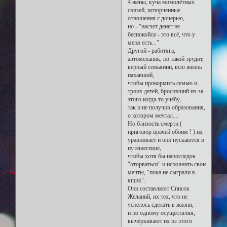
4 жены, куча мимолётных
связей, испорченные
отношения с дочерью,
но - "насчет денег не
беспокойся - это всё, что у
меня есть..."
Другой - работяга,
автомеханик, но такой эрудит,
верный семьянин, всю жизнь
пахавший,
чтобы прокормить семью и
троих детей, бросивший из-за
этого когда-то учёбу,
так и не получив образования,
о котором мечтал....
Но близость смерти (
приговор врачей обоим ! ) их
уравнивает и они пускаются в
путешествие,
чтобы хотя бы напоследок
"оторваться" и исполнить свои
мечты, "пока не сыграли в
ящик".
Они составляют Список
Желаний, их тех, что не
успелось сделать в жизни,
и по одному осуществляя,
вычёркивают их из этого