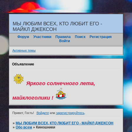
"
МЫ ЛЮБИМ ВСЕХ, КТО ЛЮБИТ ЕГО -
МАЙКЛ ДЖЕКСОН
Форум
Участники
Правила
Поиск
Регистрация
Войти
Активные темы
Объявление
Яркого солнечного лета,
майклоголики !
Привет, Гость!
Войдите
или
зарегистрируйтесь
.
»
МЫ ЛЮБИМ ВСЕХ, КТО ЛЮБИТ ЕГО - МАЙКЛ ДЖЕКСОН
»
Обо всем
»
Киношники