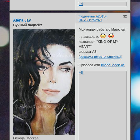
+4
Поделиться
2013-
32
Alena Jay
04-26 19:52:49
Буйный пациент
Моя новая работа с Майклом
, в акварели.
название - "KING OF MY
HEART"
формат А3
[реклама вместо картинки]
Uploaded with
ImageShack.us
+8
Откуда:
Москва