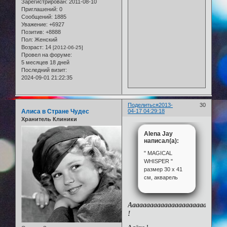
Зарегистрирован
: 2011-08-10
Приглашений:
0
Сообщений:
1885
Уважение:
+6927
Позитив:
+8888
Пол:
Женский
Возраст:
14
[2012-06-25]
Провел на форуме:
5 месяцев 18 дней
Последний визит:
2024-09-01 21:22:35
Поделиться
2013-
30
Алиса в Стране Чудес
04-17 04:29:18
Хранитель Клиники
Alena Jay
написал(а):
" MAGICAL
WHISPER "
размер 30 х 41
см, акварель
Аааааааааааааааааааааакварел
!