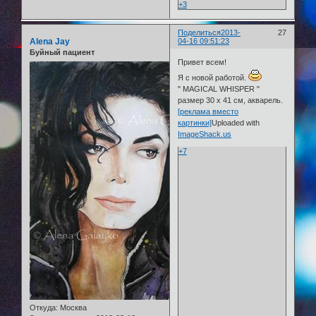
+3
Поделиться
2013-
27
Alena Jay
04-16 09:51:23
Буйный пациент
Привет всем!
Я с новой работой.
" MAGICAL WHISPER "
размер 30 х 41 см, акварель.
[реклама вместо
картинки]
Uploaded with
ImageShack.us
+7
Откуда:
Москва