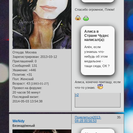
Спасибо огромное, Плюм!
Алиса в
Стране Чудес
написал(а):
Алён, если
узнаешь что-
Откуда:
Москва
нибудь об этом
Зарегистрирован
: 2013-03-12
медальоне -
Приглашений:
0
Сообщений:
131
тащи сюда, ОК ?
Уважение:
+446
Позитив:
+31
Пол:
Женский
Алиса, конечно притащу, если
Возраст:
43
[1983-01-27]
что-то узнаю.
Провел на форуме:
20 часов 56 минут
+2
Последний визит:
2014-05-03 13:54:38
Поделиться
2013-
35
WeNdy
04-28 00:56:53
Безнадёжный