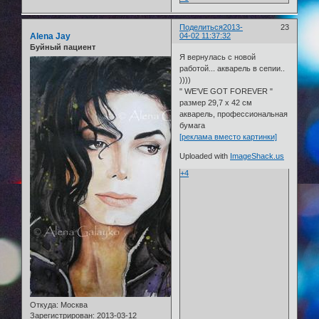
Поделиться
2013-
23
Alena Jay
04-02 11:37:32
Буйный пациент
Я вернулась с новой
работой... акварель в сепии..
))))
" WE'VE GOT FOREVER "
размер 29,7 х 42 см
акварель, профессиональная
бумага
[реклама вместо картинки]
Uploaded with
ImageShack.us
+4
Откуда:
Москва
Зарегистрирован
: 2013-03-12