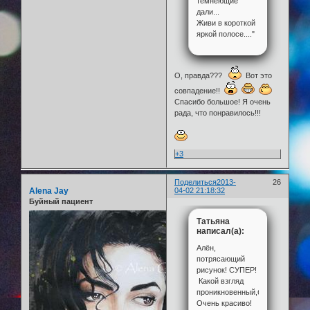
темнеющие
дали...
Живи в короткой
яркой полосе...."
О, правда???
Вот это
совпадение!!
Спасибо большое! Я очень
рада, что понравилось!!!
+3
Поделиться
2013-
26
Alena Jay
04-02 21:18:32
Буйный пациент
Татьяна
написал(а):
Алён,
потрясающий
рисунок! СУПЕР!
Какой взгляд
проникновенный,брови,ресничк
Очень красиво!