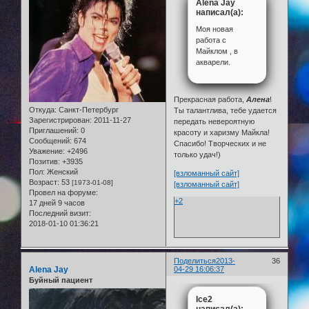
Alena Jay
написал(а):
Моя новая
работа с
Майклом , в
акварели.
Прекрасная работа,
Алена
!
Откуда:
Санкт-Петербург
Ты талантлива, тебе удается
Зарегистрирован
: 2011-11-27
передать невероятную
Приглашений:
0
красоту и харизму Майкла!
Сообщений:
674
Спасибо! Творческих и не
Уважение:
+2496
только удач!)
Позитив:
+3935
Пол:
Женский
[взломанный сайт]
Возраст:
53
[1973-01-08]
[взломанный сайт]
Провел на форуме:
+2
17 дней 9 часов
Последний визит:
2018-01-10 01:36:21
Поделиться
2013-
36
Alena Jay
04-29 16:06:37
Буйный пациент
Ice2