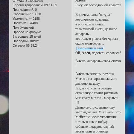
Алёна !
Откуда:
Зазеркалье
Рисунок бесподобной красоты
Зарегистрирован
: 2009-11-09
Приглашений:
0
!
Сообщений:
13630
Впрочем, сама "натура "
Уважение:
+40188
невозможно красивая,
Позитив:
+34408
а если ещё и из-под
Пол:
Женский
талантливой кисти, да плюс
Провел на форуме:
акварель -
8 месяцев 15 дней
это только упасть без чувств
Последний визит:
около мольберта ...
Сегодня 06:39:24
[взломанный сайт]
Ой,
Алён,
подстели соломку !
Алёна
, акварель - твоя стихия
!
Алён,
ты знаешь, вот она
Магия : ты нарисовала мою
давнюю загадку.
Когда я открыла сегодня
страничку с твоим рисунком,
мне сразу в глаза - медальон
!!!
Давно смотрю, давно ищу
этот медальон. Мы знаем, что
Майкл не носил украшения,
и только какое-нибудь
событие, подарок, случай
заставляли его иногда