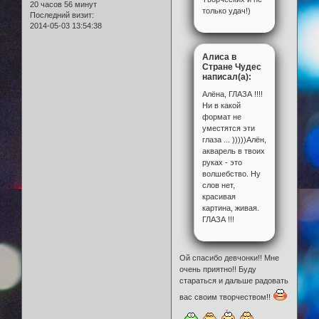
20 часов 56 минут
только удач!)
Последний визит:
2014-05-03 13:54:38
Алиса в
Стране Чудес
написал(а):
Алёна, ГЛАЗА !!!!
Ни в какой
формат не
уместятся эти
глаза ... )))))Алён,
акварель в твоих
руках - это
волшебство. Ну
слов нет,
красивая
картина, живая.
ГЛАЗА !!!
Ой спасибо девчонки!! Мне
очень приятно!! Буду
стараться и дальше радовать
вас своим творчеством!!