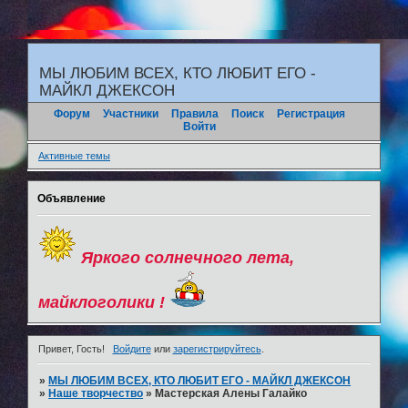
"
МЫ ЛЮБИМ ВСЕХ, КТО ЛЮБИТ ЕГО -
МАЙКЛ ДЖЕКСОН
Форум
Участники
Правила
Поиск
Регистрация
Войти
Активные темы
Объявление
Яркого солнечного лета,
майклоголики !
Привет, Гость!
Войдите
или
зарегистрируйтесь
.
»
МЫ ЛЮБИМ ВСЕХ, КТО ЛЮБИТ ЕГО - МАЙКЛ ДЖЕКСОН
»
Наше творчество
»
Мастерская Алены Галайко