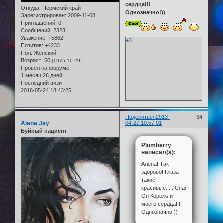
сердца!!!
Откуда:
Пермский край
Однозначно!))
Зарегистрирован
: 2009-11-08
Приглашений:
0
Сообщений:
2323
Уважение:
+5862
+3
Позитив:
+4233
Пол:
Женский
Возраст:
50
[1975-10-29]
Провел на форуме:
1 месяц 26 дней
Последний визит:
2016-05-24 18:43:25
Поделиться
2013-
34
Alena Jay
04-27 10:57:01
Буйный пациент
Plumberry
написал(а):
Алена!!Так
здорово!!Глаза
такие
красивые......Спасибо!!!
Он Король и
моего сердца!!!
Однозначно!))