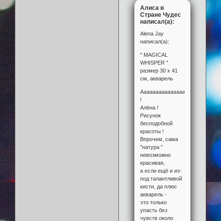
Алиса в
Стране Чудес
написал(а):
Alena Jay
написал(а):
" MAGICAL
WHISPER "
размер 30 х 41
см, акварель
Аааааааааааааааааааааакваре
!
Алёна !
Рисунок
бесподобной
красоты !
Впрочем, сама
"натура "
невозможно
красивая,
а если ещё и из-
под талантливой
кисти, да плюс
акварель -
это только
упасть без
чувств около