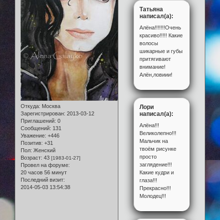
Татьяна
написал(а):
Алёна!!!!!!!Очень
красиво!!!!! Какие
волосы
шикарные и губы
притягивают
внимание!
Алён,ловиии!
Откуда:
Москва
Лори
написал(а):
Зарегистрирован
: 2013-03-12
Приглашений:
0
Алёна!!!
Сообщений:
131
Великолепно!!!
Уважение:
+446
Мальчик на
Позитив:
+31
твоём рисунке
Пол:
Женский
просто
Возраст:
43
[1983-01-27]
заглядение!!!
Провел на форуме:
Какие кудри и
20 часов 56 минут
Последний визит:
глаза!!!
2014-05-03 13:54:38
Прекрасно!!!
Молодец!!!