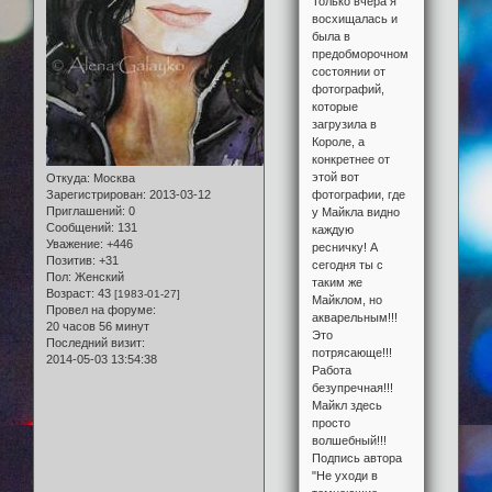
Только вчера я
восхищалась и
была в
предобморочном
состоянии от
фотографий,
которые
загрузила в
Короле, а
конкретнее от
этой вот
Откуда:
Москва
фотографии, где
Зарегистрирован
: 2013-03-12
Приглашений:
0
у Майкла видно
Сообщений:
131
каждую
Уважение:
+446
ресничку! А
Позитив:
+31
сегодня ты с
Пол:
Женский
таким же
Возраст:
43
[1983-01-27]
Майклом, но
Провел на форуме:
акварельным!!!
20 часов 56 минут
Это
Последний визит:
потрясающе!!!
2014-05-03 13:54:38
Работа
безупречная!!!
Майкл здесь
просто
волшебный!!!
Подпись автора
"Не уходи в