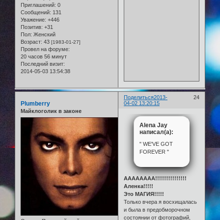
Приглашений:
0
Сообщений:
131
Уважение:
+446
Позитив:
+31
Пол:
Женский
Возраст:
43
[1983-01-27]
Провел на форуме:
20 часов 56 минут
Последний визит:
2014-05-03 13:54:38
Поделиться
2013-
24
Plumberry
04-02 13:20:15
Майклоголик в законе
Alena Jay
написал(а):
" WE'VE GOT
FOREVER "
АААААААА!!!!!!!!!!!!!!!!
Аленка!!!!!
Это МАГИЯ!!!!!
Только вчера я восхищалась
и была в предобморочном
состоянии от фотографий,