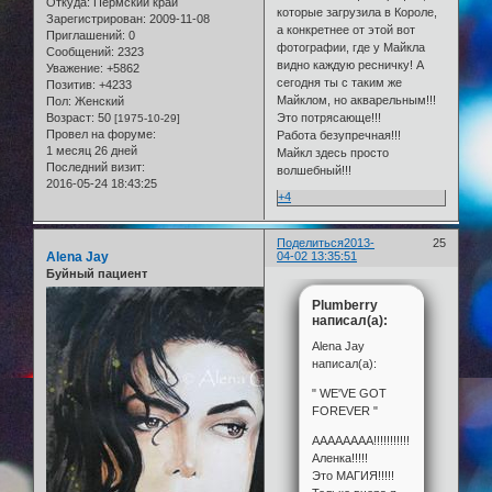
Откуда:
Пермский край
которые загрузила в Короле,
Зарегистрирован
: 2009-11-08
а конкретнее от этой вот
Приглашений:
0
фотографии, где у Майкла
Сообщений:
2323
видно каждую ресничку! А
Уважение:
+5862
сегодня ты с таким же
Позитив:
+4233
Майклом, но акварельным!!!
Пол:
Женский
Возраст:
50
Это потрясающе!!!
[1975-10-29]
Провел на форуме:
Работа безупречная!!!
1 месяц 26 дней
Майкл здесь просто
Последний визит:
волшебный!!!
2016-05-24 18:43:25
+4
Поделиться
2013-
25
Alena Jay
04-02 13:35:51
Буйный пациент
Plumberry
написал(а):
Alena Jay
написал(а):
" WE'VE GOT
FOREVER "
АААААААА!!!!!!!!!!!!!!!!
Аленка!!!!!
Это МАГИЯ!!!!!