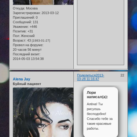
Откуда:
Москва
Зарегистрирован
: 2013-03-12
Приглашений:
0
Сообщений:
131
Уважение:
+446
Позитив:
+31
Пол:
Женский
Возраст:
43
[1983-01-27]
Провел на форуме:
20 часов 56 минут
Последний визит:
2014-05-03 13:54:38
Поделиться
2013-
22
Alena Jay
03-28 11:16:47
Буйный пациент
Лори
написал(а):
Алёна! Ты
рисуешь
бесподобно!
Спасибо тебе за
такие красивые
работы.