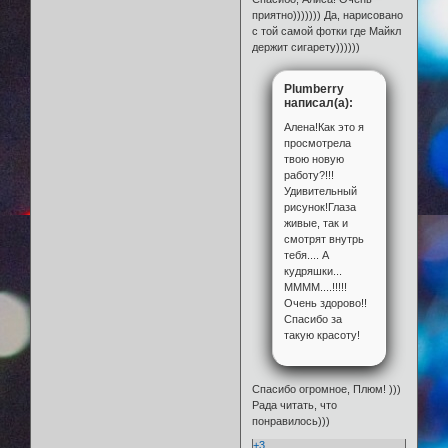
приятно))))))) Да, нарисовано
с той самой фотки где Майкл
держит сигарету))))))
Plumberry
написал(а):
Алена!Как это я
просмотрела
твою новую
работу?!!!
Удивительный
рисунок!Глаза
живые, так и
смотрят внутрь
тебя.... А
кудряшки...
ММММ....!!!!!
Очень здорово!!
Спасибо за
такую красоту!
Спасибо огромное, Плюм! )))
Рада читать, что
понравилось)))
+3