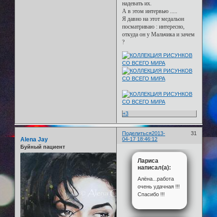
надевать их.
А в этом интервью .....
Я давно на этот медальон
посматриваю : интересно,
откуда он у Мальчика и зачем
?
+3
Поделиться
2013-
31
Alena Jay
04-17 18:46:12
Буйный пациент
Лариса
написал(а):
Алёна...работа
очень удачная !!!
Спасибо !!!