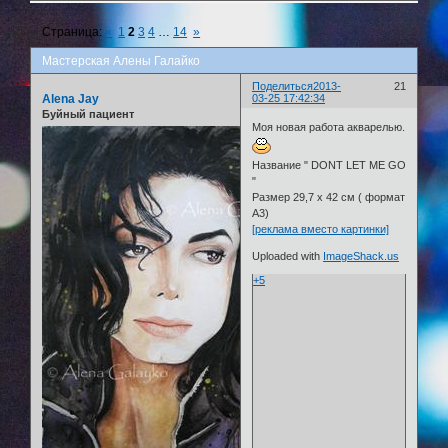
Страница:
«
1
2
3
4
…
14
»
Мастерская Алены Галайко
Поделиться
2013-
21
Alena Jay
03-25 17:42:34
Буйный пациент
Моя новая работа акварелью.
Название " DONT LET ME GO
"
Размер 29,7 х 42 см ( формат
А3)
[реклама вместо картинки]
Uploaded with
ImageShack.us
+5