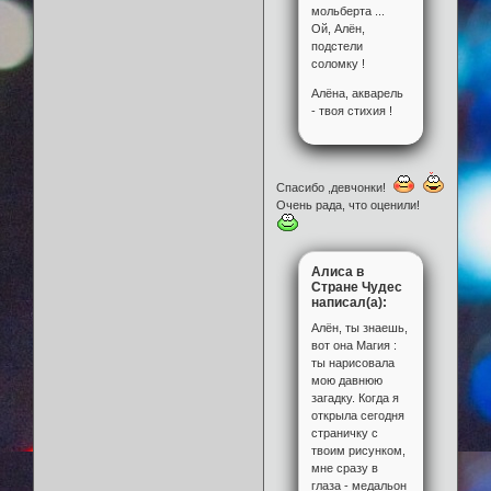
мольберта ...
Ой, Алён,
подстели
соломку !
Алёна, акварель
- твоя стихия !
Спасибо ,девчонки!
Очень рада, что оценили!
Алиса в
Стране Чудес
написал(а):
Алён, ты знаешь,
вот она Магия :
ты нарисовала
мою давнюю
загадку. Когда я
открыла сегодня
страничку с
твоим рисунком,
мне сразу в
глаза - медальон