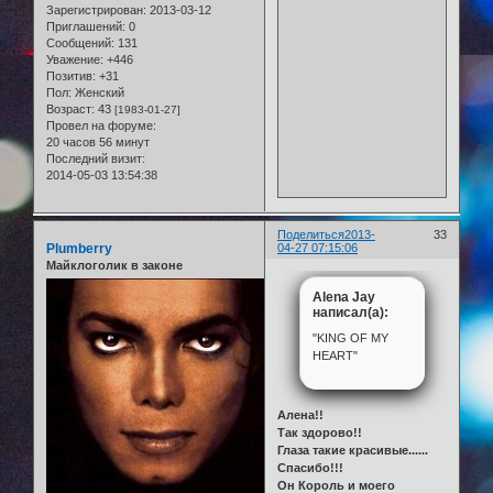
Зарегистрирован
: 2013-03-12
Приглашений:
0
Сообщений:
131
Уважение:
+446
Позитив:
+31
Пол:
Женский
Возраст:
43
[1983-01-27]
Провел на форуме:
20 часов 56 минут
Последний визит:
2014-05-03 13:54:38
Поделиться
2013-
33
Plumberry
04-27 07:15:06
Майклоголик в законе
Alena Jay
написал(а):
"KING OF MY
HEART"
Алена!!
Так здорово!!
Глаза такие красивые......
Спасибо!!!
Он Король и моего