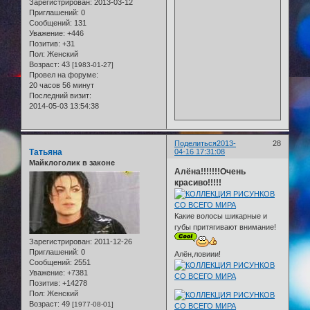
Зарегистрирован
: 2013-03-12
Приглашений:
0
Сообщений:
131
Уважение:
+446
Позитив:
+31
Пол:
Женский
Возраст:
43
[1983-01-27]
Провел на форуме:
20 часов 56 минут
Последний визит:
2014-05-03 13:54:38
Поделиться
2013-
28
Татьяна
04-16 17:31:08
Майклоголик в законе
Алёна!!!!!!!Очень
красиво!!!!!
Какие волосы шикарные и
губы притягивают внимание!
Зарегистрирован
: 2011-12-26
Приглашений:
0
Алён,ловиии!
Сообщений:
2551
Уважение:
+7381
Позитив:
+14278
Пол:
Женский
Возраст:
49
[1977-08-01]