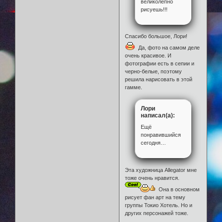
великолепно
рисуешь!!!
Спасибо большое, Лори!
Да, фото на самом деле
очень красивое. И
фотографии есть в сепии и
черно-белые, поэтому
решила нарисовать в этой
гамме.
Лори
написал(а):
Ещё
понравившийся
сегодня…
Эта художница Allegator мне
тоже очень нравится.
Она в основном
рисует фан арт на тему
группы Токио Хотель. Но и
других персонажей тоже.