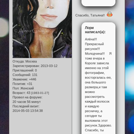
Спасибо, Татьяна!!
Лори
написал(а):
Алёна!!!
Прекрасный
рисунок!!!
Молодчина!!! Я
тоже вчера в
Откуда:
Москва
Короле зависла
Зарегистрирован
: 2013-03-12
именно на этой
Приглашений:
0
фотографии,
Сообщений:
131
восторгалась ею,
Уважение:
+446
она большого
Позитив:
+31
размера,и там
Пол:
Женский
можно
Возраст:
43
[1983-01-27]
рассмотреть
Провел на форуме:
каждый волосок
20 часов 56 минут
Последний визит:
и каждую
2014-05-03 13:54:38
ресничку, а
сегодня ты
выложила этот
рисунок.Здорово.
Спасибо, ты