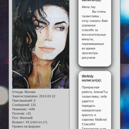
написал(а):
Alena Jay
Вы очень
талантливы ,
хочу сказать Вам
огромное
спасибо за
восхитительные
минуты,
переживаемые
во время
просмотра
рисунков
WeNdy
написал(а):
Прекрасная
работа, Алена!Ты
Откуда:
Москва
Зарегистрирован
: 2013-03-12
талантлива, тебе
Приглашений:
0
удается
Сообщений:
131
передать
Уважение:
+446
невероятную
Позитив:
+31
красоту и
Пол:
Женский
харизму Майкла!
Возраст:
43
[1983-01-27]
Спасибо!
Провел на форуме:
Творческих и не