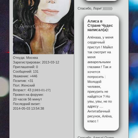
Спасибо, Лори! ))))))))
Алиса в
Стране Чудес
написал(а):
Алёнааа, у меня
сердечный
приступ ! Майкл
так смотрит на
меня
Откуда:
Москва
акварельными
Зарегистрирован
: 2013-03-12
глазами ! Так и
Приглашений:
0
Сообщений:
131
хочется
Уважение:
+446
попросить :
Позитив:
+31
Молодой
Пол:
Женский
человек,
Возраст:
43
[1983-01-27]
прикурить не
Провел на форуме:
найдётся ? Но
20 часов 56 минут
увы, увы, не по
Последний визит:
адресу ....
2014-05-03 13:54:38
Антитабачный
рисунок, Алёна,
класс !
Спасибо, Алиса! Очень