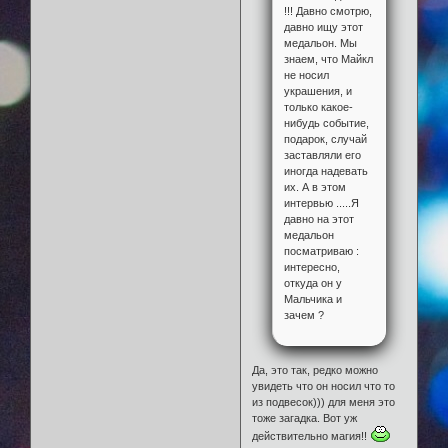
!!! Давно смотрю,
давно ищу этот
медальон. Мы
знаем, что Майкл
не носил
украшения, и
только какое-
нибудь событие,
подарок, случай
заставляли его
иногда надевать
их. А в этом
интервью .....Я
давно на этот
медальон
посматриваю :
интересно,
откуда он у
Мальчика и
зачем ?
Да, это так, редко можно
увидеть что он носил что то
из подвесок))) для меня это
тоже загадка. Вот уж
действительно магия!!