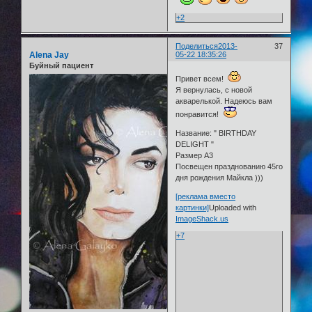
+2
Поделиться
2013-
37
Alena Jay
05-22 18:35:26
Буйный пациент
Привет всем!
Я вернулась, с новой
акварелькой. Надеюсь вам
понравится!
Название: " BIRTHDAY
DELIGHT "
Размер А3
Посвещен празднованию 45го
дня рождения Майкла )))
[реклама вместо
картинки]
Uploaded with
ImageShack.us
+7