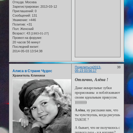
Откуда:
Москва
Зарегистрирован
: 2013-03-12
Приглашений:
0
Сообщений:
131
Уважение:
+446
Позитив:
+31
Пол:
Женский
Возраст:
43
[1983-01-27]
Провел на форуме:
20 часов 56 минут
Последний визит:
2014-05-03 13:54:38
Поделиться
2013-
38
Алиса в Стране Чудес
05-23 03:56:17
Хранитель Клиники
Отлично, Алёна !
Даже акварельные зубки
прорисованы и поблёскивают
своим идеальным прикусом.
))))))))))
Алёна
, ну расскажи нам, что
ты чувствуешь, когда рисуешь
ТАКОЕ ?
А бывает, что не получилось с
первого раза - и в корзину?