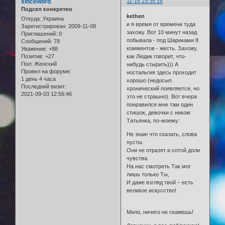
sinceword
11-15 23:35:16
Подсел конкретно
kethen
Откуда:
Украина
и я время от времени туда
Зарегистрирован
: 2009-11-08
захожу. Вот 10 минут назад
Приглашений:
0
побывала - под Шариками 8
Сообщений:
78
комментов - жесть. Захожу,
Уважение:
+88
как Людик говорит, что-
Позитив:
+27
Пол:
Женский
нибудь стырить))) А
Провел на форуме:
ностальгия здесь проходит
1 день 4 часа
хорошо (недосып
Последний визит:
хронический появляется, но
2021-09-03 12:56:46
это не страшно). Вот вчера
понравился мне там один
стишок, девочки с ником
Татьянка, по-моему:
Не знаю что сказать, слова
пусты.
Они не отразят и сотой доли
чувства.
На нас смотреть Так мог
лишь только Ты,
И даже взгляд твой – есть
великое искусство!
Мило, ничего не скажешь!