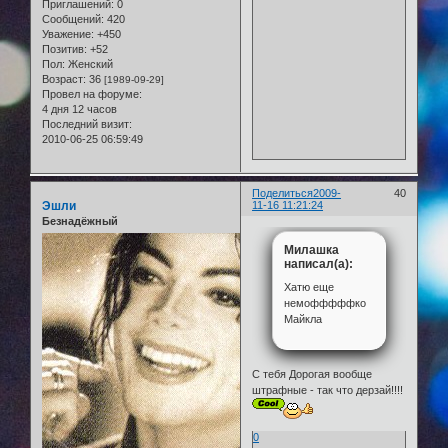
Приглашений:
0
Сообщений:
420
Уважение:
+450
Позитив:
+52
Пол:
Женский
Возраст:
36
[1989-09-29]
Провел на форуме:
4 дня 12 часов
Последний визит:
2010-06-25 06:59:49
Поделиться
2009-
40
Эшли
11-16 11:21:24
Безнадёжный
Милашка
написал(а):
Хатю еще
немофффффко
Майкла
С тебя Дорогая вообще
штрафные - так что дерзай!!!!
0