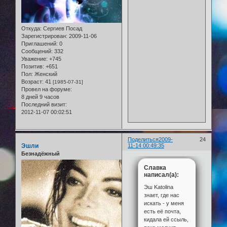
Откуда:
Сергиев Посад
Зарегистрирован
: 2009-11-06
Приглашений:
0
Сообщений:
332
Уважение:
+745
Позитив:
+651
Пол:
Женский
Возраст:
41
[1985-07-31]
Провел на форуме:
8 дней 9 часов
Последний визит:
2012-11-07 00:02:51
Поделиться
2009-
24
Эшли
11-14 00:49:35
Безнадёжный
Славка
написал(а):
Эш Katolina
знает, где нас
искать - у меня
есть её почта,
кидала ей ссыль,