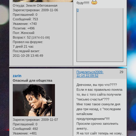
буду!!!!!!
Откуда:
Земля Обетованная
0
Зарегистрирован
: 2009-11-06
Приглашений:
0
Сообщений:
753
Уважение:
+740
Позитив:
+496
Пол:
Женский
Возраст:
52
[1974-01-08]
Провел на форуме:
7 дней 21 час
Последний визит:
2011-10-28 13:46:49
Поделиться
2009-
29
zarin
11-14 22:09:52
Опасный для общества
Девчонки, вы про что????
Если я вас правильно поняла
то, вы с того сайта получили
"письмо счастья"???
Мне тоже такое скинули дня
два-три назад, с "последним
китайским
предупреждением"!!!!
Зарегистрирован
: 2009-11-07
Просили срочно заполнить
Приглашений:
0
анкету..
Сообщений:
492
Я на тот сайт теперь не хожу..
Уважение:
+481