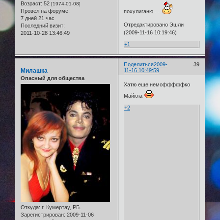
Возраст:
52
[1974-01-08]
Провел на форуме:
похулиганю....
7 дней 21 час
Отредактировано Эшли
Последний визит:
(2009-11-16 10:19:46)
2011-10-28 13:46:49
+1
Поделиться
2009-
39
Милашка
11-16 10:49:59
Опасный для общества
Хатю еще немофффффко
Майкла
+2
Откуда:
г. Кумертау, РБ.
Зарегистрирован
: 2009-11-06