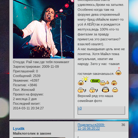
удивляюсь,брови на затылке.
Особенно когда там на
форуме дева откровенный
книгу-бред оМайкле ваяет-то
усё А КЕЙ(так и рождается
желтуха,ведь 100% кто-то
фантазии за правду
примет,на это рассчитано?
взахлеб хвалят).
А нас выкидывая цель мне не
понятна. Хотя Майкл-тема
актуальная, хватит им
Откуда:
Рай там,где тебя понимают
народу. Зато у нас -таакая
Зарегистрирован
: 2009-11-09
Приглашений:
0
гостиная-закачаешься.
Сообщений:
2539
Уважение:
+6397
Позитив:
+3846
Пол:
Женский
Провел на форуме:
Верхний ряд-это наша
2 месяца 2 дня
семейная фото
Последний визит:
2014-03-11 20:34:27
+3
Поделиться
2009-
36
Lyudik
11-16 06:20:22
Майклоголик в законе
[