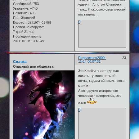
Сообщений:
753
удалят... А потом Славочка
Уважение:
+740
там... Я скромно свой плюсик
Позитив:
+496
поставила...
Пол:
Женский
0
Возраст:
52
[1974-01-08]
Провел на форуме:
7 дней 21 час
Последний визит:
2011-10-28 13:46:49
Поделиться
2009-
23
Славка
11-14 00:07:31
Опасный для общества
Эш
Katolina знает, где нас
искать - у меня есть её
почта, кидала ей ссыль, пока
молчит
А вот другие интересные
человеки - потерялись, это
жаль
0