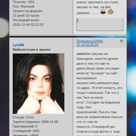
Позитив:
+911
анкету заполнять не стала...
Пол:
Женский
письмо от них, на фиг,
Провел на форуме:
удалила...........
10 дней 10 часов
0
Последний визит:
2010-12-04 02:21:03
Поделиться
2009-
30
Lyudik
11-14 22:20:24
Майклоголик в законе
zarin
Мне письмо не
приходило..пока.Но думаю
дело в том,что как-то
давно,была такая ситуация-
меня не "пускали" на сайт-
выскакивало
окошко,типо,напишите ваш
эл.адрес..Я,чтоб попасть, его
тогда и написала..Так что у
них "все на меня
есть"..Сегодня заглядывала
туды..Без
приключений..Писать там
могу,не ограничивали пока,но
Откуда:
Сочи
Зарегистрирован
: 2009-11-08
что-то там не
Приглашений:
0
пишется..Очередной раз
Сообщений:
1681
сперла оттуда фотку и еще
Уважение:
+4686