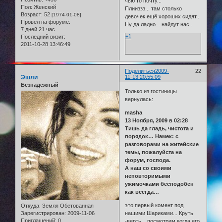
чью то почту...
Пол:
Женский
Плииззз... там столько
Возраст:
52
[1974-01-08]
девочек ещё хороших сидят...
Провел на форуме:
Ну да ладно... найдут нас...
7 дней 21 час
+1
Последний визит:
2011-10-28 13:46:49
Поделиться
2009-
22
Эшли
11-13 20:55:09
Безнадёжный
Только из гостиницы
вернулась:
masha
13 Ноября, 2009 в 02:28
Тишь да гладь, чистота и
порядок… Намек: с
разговорами на житейские
темы, пожалуйста на
форум, господа.
А наш со своими
неповторимыми
ужимочками бесподобен
как всегда…
это первый комент под
Откуда:
Земля Обетованная
Зарегистрирован
: 2009-11-06
нашими Шариками... Круть
Приглашений:
0
-верть... посмотрим когда его