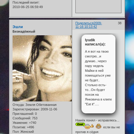
Последний визит:
2010-06-25 06:59:49
Поделиться
2009-
38
Эшли
11-16 10:13:42
Безнадёжный
lyudik
написал(а):
А я вот на твою
смотрю...и
думаю...через
пару недель
Майки в ней
помещаться уже
не будет..
Столько есть-
то...Он будет
похож на
Янковича в клипе
"Eat it".....
Откуда:
Земля Обетованная
Зарегистрирован
: 2009-11-06
Приглашений:
0
Сообщений:
753
Намёк понял - исправлюсь...
Уважение:
+740
Позитив:
+496
если вы не
Пол:
Женский
против я сёдня