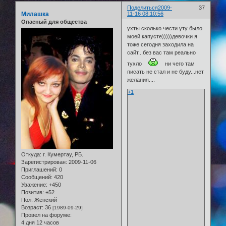
Поделиться
2009-
37
Милашка
11-16 08:10:56
Опасный для общества
ухты сколько чести уту было
моей капусте)))))девочки я
тоже сегодня заходила на
сайт...без вас там реально
тухло
ни чего там
писать не стал и не буду...нет
желания....
+1
Откуда:
г. Кумертау, РБ.
Зарегистрирован
: 2009-11-06
Приглашений:
0
Сообщений:
420
Уважение:
+450
Позитив:
+52
Пол:
Женский
Возраст:
36
[1989-09-29]
Провел на форуме:
4 дня 12 часов