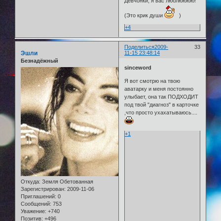
Девчонки, я вас люблюююю!
(Это крик души
)
+4
Поделиться
2009-
33
Эшли
11-15 23:48:14
Безнадёжный
sinceword
Я вот смотрю на твою
аватарку и меня постоянно
улыбает, она так ПОДХОДИТ
под твой "диагноз" в карточке
,что просто ухахатываюсь....
+1
Откуда:
Земля Обетованная
Зарегистрирован
: 2009-11-06
Приглашений:
0
Сообщений:
753
Уважение:
+740
Позитив:
+496