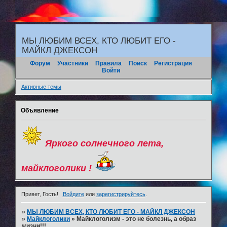
"
МЫ ЛЮБИМ ВСЕХ, КТО ЛЮБИТ ЕГО -
МАЙКЛ ДЖЕКСОН
Форум
Участники
Правила
Поиск
Регистрация
Войти
Активные темы
Объявление
Яркого солнечного лета,
майклоголики !
Привет, Гость!
Войдите
или
зарегистрируйтесь
.
»
МЫ ЛЮБИМ ВСЕХ, КТО ЛЮБИТ ЕГО - МАЙКЛ ДЖЕКСОН
»
Майклоголики
»
Майклоголизм - это не болезнь, а образ
жизни!!!