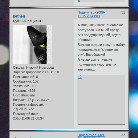
Поделиться
2009-
31
kethen
11-15 20:41:03
Буйный пациент
А мне, как и luidik, письмо не
поступало. Со мной сразу,
без предупреждений, круто
обошлись.
Больше недели хожу по сайту
невидимкою с "кляпом во
рту". Безобразие!
А не заходить туда не
получается - ностальгия
Откуда:
Нижний Новгород
замучает...
Зарегистрирован
: 2009-11-10
Приглашений:
0
+2
Сообщений:
152
Уважение:
+195
Позитив:
+328
Пол:
Женский
Возраст:
47
[1979-04-25]
Провел на форуме:
7 дней 21 час
Последний визит:
2010-11-06 21:00:34
Поделиться
2009-
32