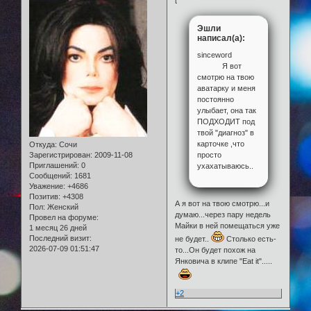
Эшли
написал(а):
sinceword
Я вот
смотрю на твою
аватарку и меня
постоянно
улыбает, она так
ПОДХОДИТ под
твой "диагноз" в
карточке ,что
Откуда:
Сочи
просто
Зарегистрирован
: 2009-11-08
Приглашений:
0
ухахатываюсь..
Сообщений:
1681
Уважение:
+4686
Позитив:
+4308
А я вот на твою смотрю...и
Пол:
Женский
думаю...через пару недель
Провел на форуме:
Майки в ней помещаться уже
1 месяц 26 дней
Последний визит:
не будет..
Столько есть-
2026-07-09 01:51:47
то...Он будет похож на
Янковича в клипе "Eat it".....
+2