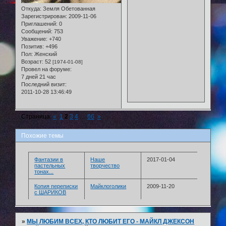
Откуда:
Земля Обетованная
Зарегистрирован
: 2009-11-06
Приглашений:
0
Сообщений:
753
Уважение:
+740
Позитив:
+496
Пол:
Женский
Возраст:
52
[1974-01-08]
Провел на форуме:
7 дней 21 час
Последний визит:
2011-10-28 13:46:49
Страница:
«
1
2
3
4
…
66
»
Похожие темы
Фантазии в
Наше
2017-01-04
пастельных
творчество
тонах...
Копия переписки
Майклоголики
2009-11-20
с ШАРИКОВ
»
МЫ ЛЮБИМ ВСЕХ, КТО ЛЮБИТ ЕГО - МАЙКЛ ДЖЕКСОН