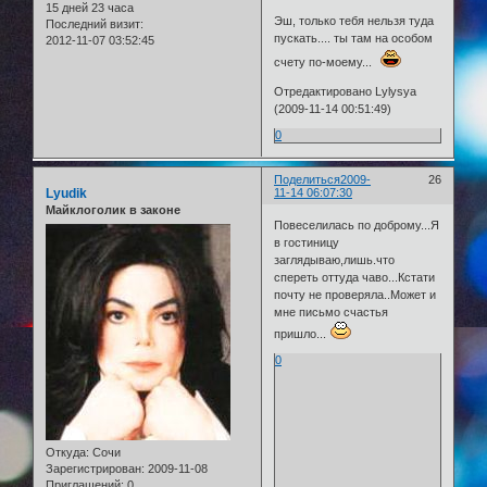
15 дней 23 часа
Эш, только тебя нельзя туда
Последний визит:
пускать.... ты там на особом
2012-11-07 03:52:45
счету по-моему...
Отредактировано Lylysya
(2009-11-14 00:51:49)
0
Поделиться
2009-
26
Lyudik
11-14 06:07:30
Майклоголик в законе
Повеселилась по доброму...Я
в гостиницу
заглядываю,лишь.что
спереть оттуда чаво...Кстати
почту не проверяла..Может и
мне письмо счастья
пришло...
0
Откуда:
Сочи
Зарегистрирован
: 2009-11-08
Приглашений:
0