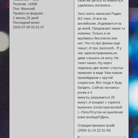
свою же цитату из комента,и
Позитив:
+4308
удалилась восвояси...
Пол:
Женский
Провел на форуме:
Зато опять написало Радио
1 месяц 26 дней
MJ-тюнс..И все на
Последний визит:
английском..Издеваются на
2026-07-09 01:51:47
до мной..Предлагают какие-то
новинки..Только я не
врубаюсь-бесплатно или
нет..Что-то про фильм еще
пишут..И про Jackson5...Я у
них зарегистрирована,но
даже слушать не могу..Не
тянет канал..Ну,через
недельку-две может счастье
привалит в виде Yota-новым
провайдером с крутой
скоростью..Вот тогда я буду
балдеть..Сейчас мучаюсь-
ролик в 4
минуты,загружается 20
минут..А концерт с торента
выкачать (полуторачасовой
)--Пять!!!!суток-не выключая
комп вообще!!!Дичь..
Отредактировано lyudik
(2009-11-14 22:31:43)
0