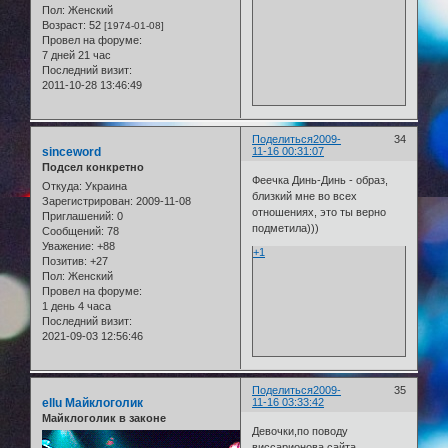
Пол:
Женский
Возраст:
52
[1974-01-08]
Провел на форуме:
7 дней 21 час
Последний визит:
2011-10-28 13:46:49
Поделиться
2009-
34
sinceword
11-16 00:31:07
Подсел конкретно
Феечка Динь-Динь - образ,
Откуда:
Украина
близкий мне во всех
Зарегистрирован
: 2009-11-08
отношениях, это ты верно
Приглашений:
0
подметила)))
Сообщений:
78
Уважение:
+88
+1
Позитив:
+27
Пол:
Женский
Провел на форуме:
1 день 4 часа
Последний визит:
2021-09-03 12:56:46
Поделиться
2009-
35
ellu Майклоголик
11-16 03:33:42
Майклоголик в законе
Девочки,по поводу
виссарионова сайта