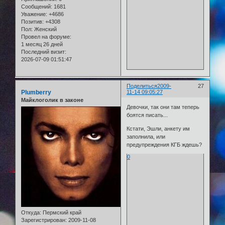
Сообщений:
1681
Уважение:
+4686
Позитив:
+4308
Пол:
Женский
Провел на форуме:
1 месяц 26 дней
Последний визит:
2026-07-09 01:51:47
Поделиться
2009-
27
Plumberry
11-14 09:05:27
Майклоголик в законе
Девочки, так они там теперь
боятся писать...
Кстати, Эшли, анкету им
заполнила, или
предупреждения КГБ ждешь?
0
Откуда:
Пермский край
Зарегистрирован
: 2009-11-08