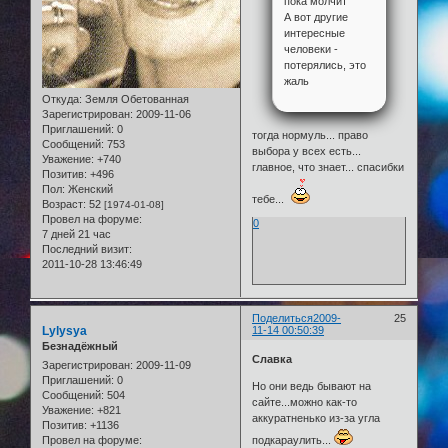
пока молчит
А вот другие
интересные
человеки -
потерялись, это
жаль
Откуда:
Земля Обетованная
Зарегистрирован
: 2009-11-06
Приглашений:
0
тогда нормуль... право
Сообщений:
753
выбора у всех есть...
Уважение:
+740
главное, что знает... спасибки
Позитив:
+496
Пол:
Женский
тебе...
Возраст:
52
[1974-01-08]
Провел на форуме:
0
7 дней 21 час
Последний визит:
2011-10-28 13:46:49
Поделиться
2009-
25
Lylysya
11-14 00:50:39
Безнадёжный
Славка
Зарегистрирован
: 2009-11-09
Приглашений:
0
Но они ведь бывают на
Сообщений:
504
сайте...можно как-то
Уважение:
+821
аккуратненько из-за угла
Позитив:
+1136
Провел на форуме:
подкараулить...