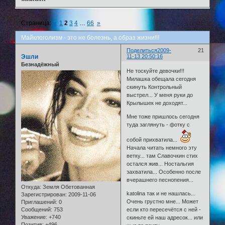
Страница:
«
1
2
3
4
…
66
»
Майклоголизм - это не болезнь, а образ жизни!!!
Поделиться
2009-
21
Эшли
11-13 20:50:16
Безнадёжный
Не тоскуйте девочки!!!
Милашка обещала сегодня
скинуть Контрольный
выстрел... У меня руки до
Крылышек не доходят...
Мне тоже пришлось сегодня
туда заглянуть - фотку с
собой прихватила...
Начала читать немного эту
ветку... там Славочкин стих
остался жив... Ностальгия
захватила... Особенно после
вчерашнего песнопения...
Откуда:
Земля Обетованная
katolina так и не нашлась...
Зарегистрирован
: 2009-11-06
Очень грустно мне... Может
Приглашений:
0
Сообщений:
753
если кто пересечётся с ней -
Уважение:
+740
скиньте ей наш адресок... или
Позитив:
+496