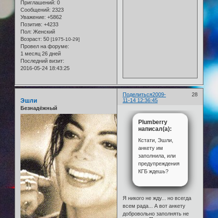
Приглашений:
0
Сообщений:
2323
Уважение:
+5862
Позитив:
+4233
Пол:
Женский
Возраст:
50
[1975-10-29]
Провел на форуме:
1 месяц 26 дней
Последний визит:
2016-05-24 18:43:25
Поделиться
2009-
28
Эшли
11-14 12:36:45
Безнадёжный
Plumberry
написал(а):
Кстати, Эшли,
анкету им
заполнила, или
предупреждения
КГБ ждешь?
Я никого не жду... но всегда
всем рада... А вот анкету
добровольно заполнять не