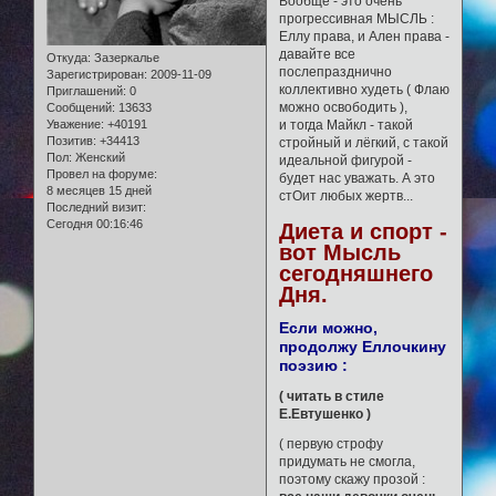
Вообще - это очень
прогрессивная МЫСЛЬ :
Еллу права, и Ален права -
давайте все
Откуда:
Зазеркалье
послепразднично
Зарегистрирован
: 2009-11-09
коллективно худеть ( Флаю
Приглашений:
0
можно освободить ),
Сообщений:
13633
Уважение:
+40191
и тогда Майкл - такой
Позитив:
+34413
стройный и лёгкий, с такой
Пол:
Женский
идеальной фигурой -
Провел на форуме:
будет нас уважать. А это
8 месяцев 15 дней
стОит любых жертв...
Последний визит:
Сегодня 00:16:46
Диета и спорт -
вот Мысль
сегодняшнего
Дня.
Если можно,
продолжу Еллочкину
поэзию :
( читать в стиле
Е.Евтушенко )
( первую строфу
придумать не смогла,
поэтому скажу прозой :