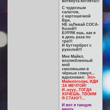
воткнута котлета!!!
С чудесным
салатом,
с картошечкой
Ври,
НЕ заЛивай COCA-
Колой!!
БУРЯК ешь, как я
в день раза по
три!!!
И буттерброт с
руколой!!!
Мне Майкл,
возлюбленный
мой
смоляными в
чёрные глянул...
вдохновил:
Элл-
Майклоголик, ИДИ
ЗА МЕЧТОЙ!
И..оууу...ТОГДА
ХОЧЕШЬ, ТВОИМ
Я СТАНУ?...
И вот я танцую
мечту