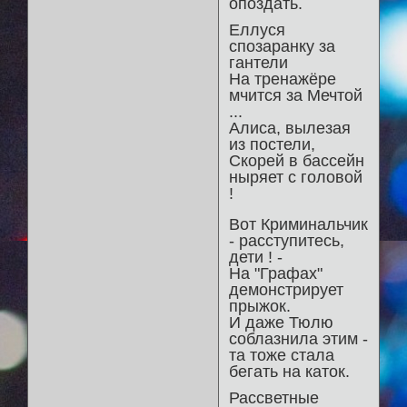
опоздать.
Еллуся
спозаранку за
гантели
На тренажёре
мчится за Мечтой
...
Алиса, вылезая
из постели,
Скорей в бассейн
ныряет с головой
!
Вот Криминальчик
- расступитесь,
дети ! -
На "Графах"
демонстрирует
прыжок.
И даже Тюлю
соблазнила этим -
та тоже стала
бегать на каток.
Рассветные