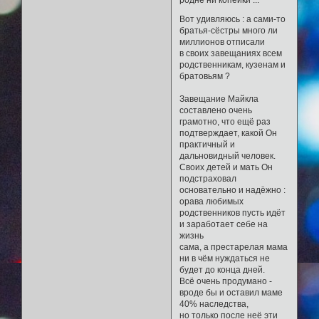
родне ни копейки ...
Вот удивляюсь : а сами-то
братья-сёстры много ли
миллионов отписали
в своих завещаниях всем
родственникам, кузенам и
братовьям ?
Завещание Майкла
составлено очень
грамотно, что ещё раз
подтверждает, какой Он
практичный и
дальновидный человек.
Своих детей и мать Он
подстраховал
основательно и надёжно :
орава любимых
родственников пусть идёт
и заработает себе на
жизнь
сама, а престарелая мама
ни в чём нуждаться не
будет до конца дней.
Всё очень продумано -
вроде бы и оставил маме
40% наследства,
но только после неё эти