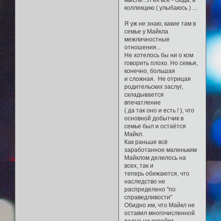
мысли...Я их все - сюда, в
коллекцию ( улыбаюсь ) ...
Я уж не знаю, какие там в
семье у Майкла
межличностные
отношения...
Не хотелось бы ни о ком
говорить плохо. Но семья,
конечно, большая
и сложная. Не отрицая
родительских заслуг,
складывается
впечатление
( да так оно и есть ! ), что
основной добытчик в
семье был и остаётся
Майкл.
Как раньше всё
заработанное маленьким
Майклом делилось на
всех, так и
теперь обижаются, что
наследство не
распределено "по
справедливости"
Обидно им, что Майкл не
оставил многочисленной