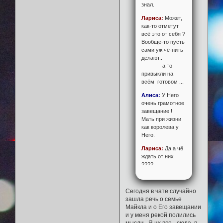
знал.
Лариса:
Может,
как-то отметут
всё это от себя ?
Вообще-то пусть
сами уж чё-нить
делают..
а то
привыкли на
всём готовом ...
Алиса:
У Него
очень грамотное
завещание !
Мать при жизни
как королева у
Него.
Лариса:
Да а чё
ждать от них
????
Сегодня в чате случайно
зашла речь о семье
Майкла и о Его завещании
и у меня рекой полились