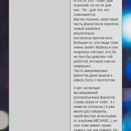
В посте 193 - совет дан
хороший, но он не для
нас. Он - для тех, кто
сомневается.
Как ни странно, некоторая
часть фанатов не приняла
новый альбом и
решительно
настроена против него.
Вобщем-то, эти люди тоже
очень любят Майкла и они
искренне считают, что Он
не был бы доволен той
работой, которую сам не
завершил ...
Часть американских
фанатов даже вышли к
офису Sony с протестом
.
А вот несколько
высказываний
русскоязычных фанатов.
Скажу сразу от себя : я с
ними не согласна ( я уже
много раз говорила,
какой восторг испытываю
от альбома MICHAEL ), но
они тоже имеют право
думать так, как думают. Их