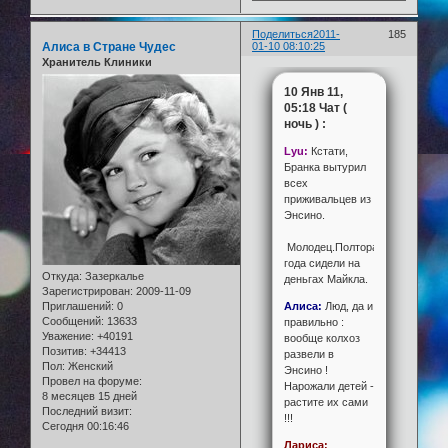
Поделиться
2011-
185
Алиса в Стране Чудес
01-10 08:10:25
Хранитель Клиники
10 Янв 11,
05:18 Чат (
ночь ) :
Lyu:
Кстати,
Бранка вытурил
всех
приживальцев из
Энсино.
Молодец.Полтора
года сидели на
Откуда:
Зазеркалье
деньгах Майкла.
Зарегистрирован
: 2009-11-09
Алиса:
Люд, да и
Приглашений:
0
Сообщений:
13633
правильно :
Уважение:
+40191
вообще колхоз
Позитив:
+34413
развели в
Пол:
Женский
Энсино !
Провел на форуме:
Нарожали детей -
8 месяцев 15 дней
растите их сами
Последний визит:
!!!
Сегодня 00:16:46
Лариса: