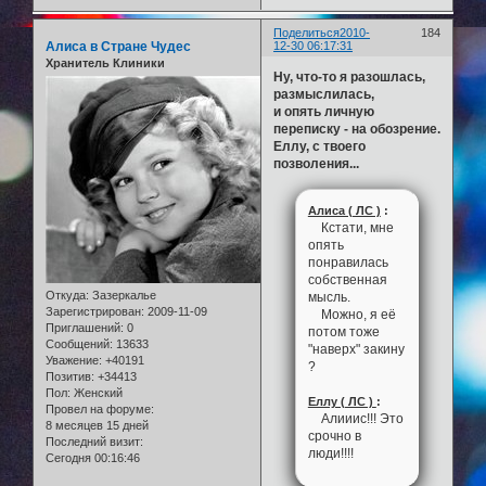
Поделиться
2010-
184
Алиса в Стране Чудес
12-30 06:17:31
Хранитель Клиники
Ну, что-то я разошлась,
размыслилась,
и опять личную
переписку - на обозрение.
Еллу, с твоего
позволения...
Алиса ( ЛС )
:
Кстати, мне
опять
понравилась
собственная
Откуда:
Зазеркалье
мысль.
Зарегистрирован
: 2009-11-09
Можно, я её
Приглашений:
0
потом тоже
Сообщений:
13633
"наверх" закину
Уважение:
+40191
?
Позитив:
+34413
Пол:
Женский
Еллу ( ЛС )
:
Провел на форуме:
Алииис!!! Это
8 месяцев 15 дней
срочно в
Последний визит:
люди!!!!
Сегодня 00:16:46