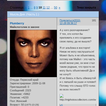
Страница:
«
1
…
8
9
10
11
12
…
50
»
Тема закрыта
Мысль Дня. (Часть 1.)
Поделиться
2010-
181
Plumberry
12-28 09:36:17
Майклоголик в законе
А у кого разочарование?
У тех, кто хотел бы
приложить к его созданию
свою лапку, да не вышло?
Я от альбома в восторге!
Никак не могу наслушаться!
Может быть я не объективна,
потому как Майкл - это часть
моей жизни уже, он мне стал
таким родным, что просто не
могу быть объективной! Да и
не хочу!!!
И не боюсь я быть обманутой
Откуда:
Пермский край
и с лапшой на ушах и голове!!
Зарегистрирован
: 2009-11-08
Потому что слышу ЕГО голос
Приглашений:
0
во всех песнях!!!
Сообщений:
2323
Уважение:
+5862
Позитив:
+4233
Пол:
Женский
Возраст:
50
[1975-10-29]
+5