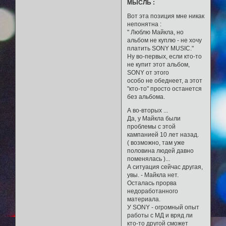
МЫСЛЬ :
Вот эта позиция мне никак
непонятна :
" Люблю Майкла, но
альбом не куплю - не хочу
платить SONY MUSIC."
Ну во-первых, если кто-то
не купит этот альбом,
SONY от этого
особо не обеднеет, а этот
"кто-то" просто останется
без альбома.
А во-вторых ...
Да, у Майкла были
проблемы с этой
кампанией 10 лет назад.
( возможно, там уже
половина людей давно
поменялась )...
А ситуация сейчас другая,
увы. - Майкла нет.
Осталась прорва
недоработанного
материала.
У SONY - огромный опыт
работы с МД и вряд ли
кто-то другой сможет