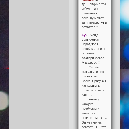
да.....видимо так
и будет..до
скончания
века..ну может
дети подрастут и
врубятся ?
Lyu:
А еще
удивляется
народ,что Он
своей матери не
оставил
распоряжаться.
Ага,щассс !!
Уже бы
растащили всё.
Ей же всех
жалко. Сразу бы
как коршуны
сели ей на мозг
капать,
какие у
каждого
проблемы и
какие все
несчастные. Она
бы не смогла
отказать. Он это