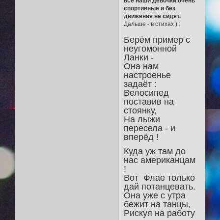
все наши девочки очень
спортивные и без
движения не сидят.
Дальше - в стихах ) :
Берём пример с
неугомонной
Ланки -
Она нам
настроенье
задаёт :
Велосипед
поставив на
стоянку,
На лыжи
пересела - и
вперёд !
Куда уж там до
нас американцам
!
Вот Флае только
дай потанцевать.
Она уже с утра
бежит на танцы,
Рискуя на работу