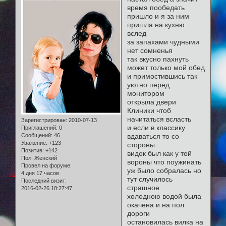
время пообедать
пришло и я за ним
пришла на кухню
вслед
за запахами чудными
нет сомненья
так вкусно пахнуть
может только мой обед
и примостившись так
уютно перед
монитором
открыла двери
Клиники чтоб
начитаться всласть
Зарегистрирован
: 2010-07-13
и если в классику
Приглашений:
0
Сообщений:
46
вдаваться то со
Уважение:
+123
стороны
Позитив:
+142
видок был как у той
Пол:
Женский
вороны что поужинать
Провел на форуме:
уж было собралась но
4 дня 17 часов
тут случилось
Последний визит:
страшное
2016-02-26 18:27:47
холодною водой была
окачена и на пол
дороги
остановилась вилка на