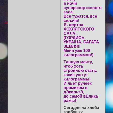
в ночи
суперспортивного
зала.
Все тужатся, все
силачи!
Я- жертва
ХОХЛЯТСКОГО
САЛА..
(ГОРДИСЬ,
УКРАIНА, БАГАТА
ЗEМЛЯ!!
Меня уже 100
килограммов!)
Танцую мечту,
чтоб хоть
стройною стать,
какие уж тут
килограммы!
И льёт ручеёк
прямиком в
дЭкольтЭ,
до самой вЕлика
рамы!
Сегодня на хлеба
горбушку