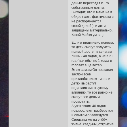
деньги переходят к Его
собственным детям.
Выходит, что и мама не в
обиде ( хоть фактически и
не распоряжается
своей долей ), и дети
защищены материально.
Какой Майкл умница !
Если я правильно поняла,
то дети смогут получить
прямой доступ к деньгам
лишь к 40 годам, а не в 21
год ( как обычно ), когда в
головах ещё ветер.
Этим самым Он поставил
заслон всем
прихлебателям - и если
детки вырастут
податливыми к чужому
влиянию, то всё равно не
смогут все деньги
промотать.
А уж к своим 40 годам
повзрослеют, разберутся
и опытом обзаведутся.
Средства же на учёбу,
жильё, свадьбы, открытие