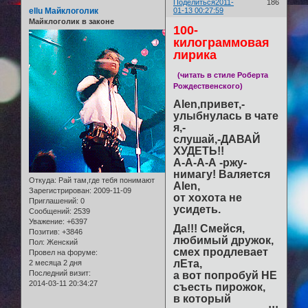
Поделиться
2011-
186
ellu Майклоголик
01-13 00:27:59
Майклоголик в законе
100-
килограммовая
лирика
(читать в стиле Роберта
Рождественского)
Alen,привет,-
улыбнулась в чате
я,-
слушай,-ДАВАЙ
ХУДЕТЬ!!
А-А-А-А -ржу-
нимагу! Валяется
Откуда:
Рай там,где тебя понимают
Alen,
Зарегистрирован
: 2009-11-09
от хохота не
Приглашений:
0
усидеть.
Сообщений:
2539
Уважение:
+6397
Да!!! Смейся,
Позитив:
+3846
любимый дружок,
Пол:
Женский
смех продлевает
Провел на форуме:
лЕта,
2 месяца 2 дня
Последний визит:
а вот попробуй НЕ
2014-03-11 20:34:27
съесть пирожок,
в который