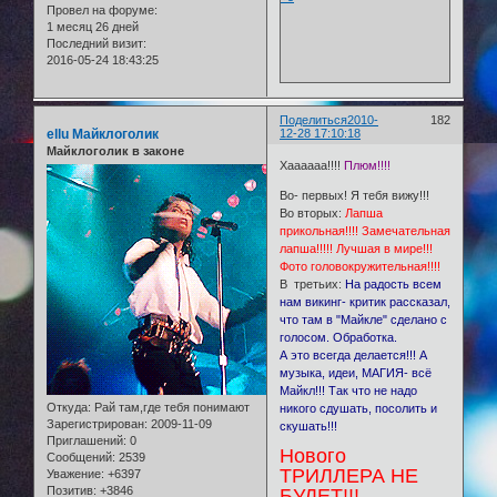
Провел на форуме:
1 месяц 26 дней
Последний визит:
2016-05-24 18:43:25
Поделиться
2010-
182
ellu Майклоголик
12-28 17:10:18
Майклоголик в законе
Хаааааа!!!!
Плюм!!!!
Во- первых! Я тебя вижу!!!
Во вторых:
Лапша
прикольная!!!! Замечательная
лапша!!!!! Лучшая в мире!!!
Фото головокружительная!!!!
В третьих:
На радость всем
нам викинг- критик рассказал,
что там в "Майкле" сделано с
голосом. Обработка.
А это всегда делается!!! А
музыка, идеи, МАГИЯ- всё
Майкл!!! Так что не надо
Откуда:
Рай там,где тебя понимают
никого сдушать, посолить и
Зарегистрирован
: 2009-11-09
скушать!!!
Приглашений:
0
Нового
Сообщений:
2539
ТРИЛЛЕРА НЕ
Уважение:
+6397
Позитив:
+3846
БУДЕТ!!!