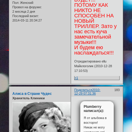
Пол:
Женский
ПОТОМУ КАК
Провел на форуме:
НИКТО НЕ
2 месяца 2 дня
СПОСОБЕН НА
Последний визит:
НОВЫЙ
2014-03-11 20:34:27
ТРИЛЛЕР. Зато у
нас есть куча
замечательной
музыки!!!
И будем ею
наслаждаться!!!
Отредактировано ellu
Майклоголик (2010-12-28
17:10:53)
+1
Поделиться
2010-
183
Алиса в Стране Чудес
12-29 07:31:36
Хранитель Клиники
Plumberry
написал(а):
Я от альбома в
восторге!
Никак не могу
наслушаться!