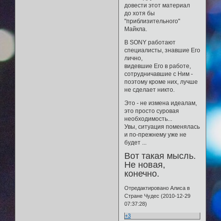
довести этот материал
до хотя бы
"приблизительного"
Майкла.
В SONY работают
специалисты, знавшие Его
лично,
видевшие Его в работе,
сотрудничавшие с Ним -
поэтому кроме них, лучше
не сделает никто.
Это - не измена идеалам,
это просто суровая
необходимость...
Увы, ситуация поменялась
и по-прежнему уже не
будет ...
Вот такая мысль.
Не новая,
конечно.
Отредактировано Алиса в
Стране Чудес (2010-12-29
07:37:28)
+3