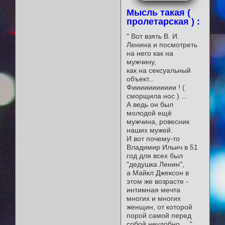
Мысль такая (
пролетарская ) :
" Вот взять В. И.
Ленина и посмотреть
на него как на
мужчину,
как на сексуальный
объект...
Фиииииииииии ! (
сморщила нос ) ...
А ведь он был
молодой ещё
мужчина, ровесник
наших мужей.
И вот почему-то
Владимир Ильич в 51
год для всех был
"дедушка Ленин",
а Майкл Джексон в
этом же возрасте -
интимная мечта
многих и многих
женщин, от которой
порой самой перед
собой неудобно ... "