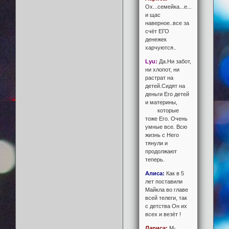
Ох...семейка...е....мать...пипец.
и щас
наверное..все за
счёт ЕГО
денежек
харчуются..
Lyu:
Да.Ни забот,
ни хлопот, ни
растрат на
детей.Сидят на
деньги Его детей
и материны,
которые
тоже Его. Очень
умные все. Всю
жизнь с Него
тянули и
продолжают
теперь.
Алиса:
Как в 5
лет поставили
Майкла во главе
всей телеги, так
с детства Он их
всех и везёт !
Лариса:
М-