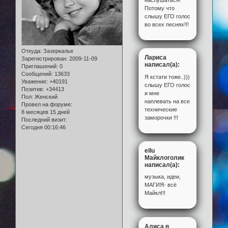
Потому что
слышу ЕГО голос
во всех песнях!!!
Откуда:
Зазеркалье
Лариса
Зарегистрирован
: 2009-11-09
написал(а):
Приглашений:
0
Сообщений:
13633
Я кстати тоже..)))
Уважение:
+40191
слышу ЕГО голос
Позитив:
+34413
и мне
Пол:
Женский
наплевать на все
Провел на форуме:
технические
8 месяцев 15 дней
заморочки !!!
Последний визит:
Сегодня 00:16:46
ellu
Майклоголик
написал(а):
музыка, идеи,
МАГИЯ- всё
Майкл!!!
Алиса в