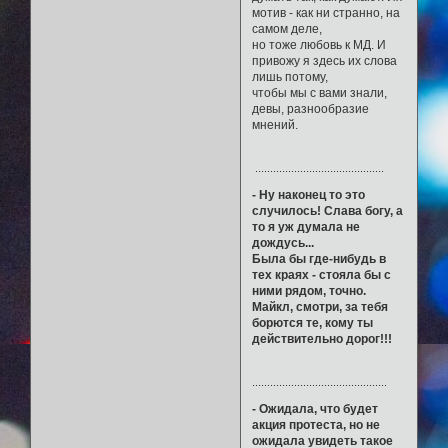
мотив - как ни странно, на
самом деле,
но тоже любовь к МД. И
привожу я здесь их слова
лишь потому,
чтобы мы с вами знали,
девы, разнообразие
мнений.
...........................................
- Ну наконец то это
случилось! Слава богу, а
то я уж думала не
дождусь...
Была бы где-нибудь в
тех краях - стояла бы с
ними рядом, точно.
Майкл, смотри, за тебя
борются те, кому ты
действительно дорог!!!
.............................................
- Ожидала, что будет
акция протеста, но не
ожидала увидеть такое