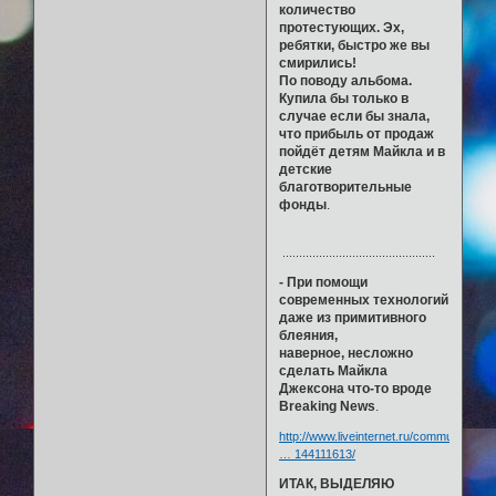
количество
протестующих. Эх,
ребятки, быстро же вы
смирились!
По поводу альбома.
Купила бы только в
случае если бы знала,
что прибыль от продаж
пойдёт детям Майкла и в
детские
благотворительные
фонды
.
..............................................
- При помощи
современных технологий
даже из примитивного
блеяния,
наверное, несложно
сделать Майкла
Джексона что-то вроде
Вreaking News
.
http://www.liveinternet.ru/community/ke
… 144111613/
ИТАК, ВЫДЕЛЯЮ