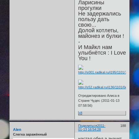
Ларисины
прогулки
Не задержались
пользу дать
свою...
Долой котлеты,
майонез и булки !
-
И Майкл нам
улыбнётся : I Love
You !
Отредактировано Алиса в
Стране Чудес (2011-01-13
07:58:56)
+8
Поделиться
2011-
188
Alen
01-13 16:54:28
Слегка заражённый
настал обед а значит