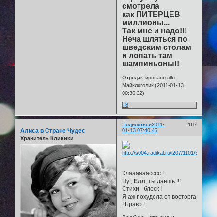
смотрела
как ПИТЕРЦЕВ
миллионы...
Так мне и надо!!!
Неча шляться по
шведским столам
и лопать там
шампиньоны!!
Отредактировано ellu
Майклоголик (2011-01-13
00:36:32)
+8
Поделиться
2011-
187
Алиса в Стране Чудес
01-13 07:40:45
Хранитель Клиники
Клаааааасссс !
Ну ,
Елл
, ты даёшь !!!
Стихи - блеск !
Я аж похудела от восторга
! Браво !