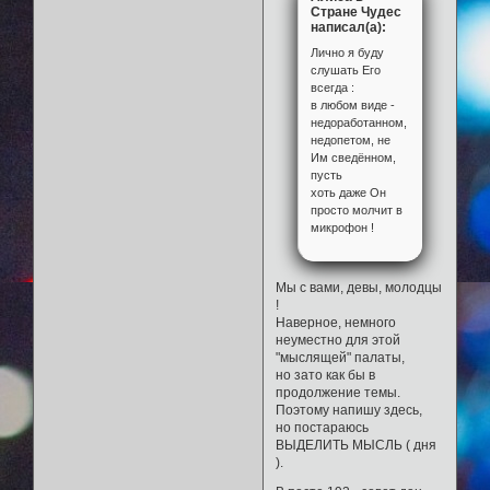
Стране Чудес
написал(а):
Лично я буду
слушать Его
всегда :
в любом виде -
недоработанном,
недопетом, не
Им сведённом,
пусть
хоть даже Он
просто молчит в
микрофон !
Мы с вами, девы, молодцы
!
Наверное, немного
неуместно для этой
"мыслящей" палаты,
но зато как бы в
продолжение темы.
Поэтому напишу здесь,
но постараюсь
ВЫДЕЛИТЬ МЫСЛЬ ( дня
).