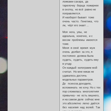
ложками сахара, да
тарелочку борща пожирнее
в охотку, но всё равно не
поправляется.
И наоборот бывает тоже
очень часто. Генетика, что
ли, чёрт его знает ...
Моя нога, увы, не
идеальна, конечно, и с
весом проблемы имеются
тоже.
Меня в своё время муж
очень долбил за это, я
постоянно должна была
худеть, худеть, худеть ему
в угоду.
Он каждый килограмм мой
считал. Но мне никак не
удавалось достичь
модельных параметров.
До психоза доходило,
вспоминать не хочу. Но с тех
пор сложилась многолетняя
привычка - не есть лишнего,
и на самом деле сейчас мне
это абсолютно легко даётся
без насилия над волей. Так