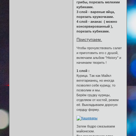
грибы, порезать мелкими
кубиками.
3 слой - вареные яйца,
порезать кружочками.
4 слой - ананас ( можно
консервированный ),
порезать кубиками.
Приступаем.
Чтобы прочувствовать салат
и приготовить его с душой,
включаем альбом "History" и
начинаем творить !
1 слой :
Курица. Так как Майкл
вегетарианец, но иногда
позволял себе курицу, то
позволим и мы.
Берём грудку курицы,
отделяем от костей, режем
её. Выкладываем дорогую
сердцу форму.
Затем бодро смазываем
майонезом.