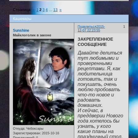
Страница:
«
1
2
3
4
…
13
»
Кашевары
Поделиться
2015-
1
Sunshine
12-07 22:23:55
Майклоголик в законе
ЗАКРЕПЛЕННОЕ
СООБЩЕНИЕ
Давайте делиться
тут любимыми и
проверенными
рецептами. Я, как
любительница
готовить, так и
покушать, очень
люблю пробовать
что-то новое и
радовать
домашних.
И сейчас, в
преддверии Нового
года хотелось бы
узнать, у кого
Откуда:
Чебоксары
какие планы на
Зарегистрирован
: 2015-10-16
праздничный стол.
Приглашений:
0