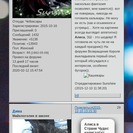
насколько фантазия
позволяет, мне кажется)) вот
не поверишь, никогда не
готовила кальмары. Не могу
Откуда:
Чебоксары
их есть (как и осьминоги и
Зарегистрирован
: 2015-10-16
устрицы)... Хотя на картинке
Приглашений:
0
всегда выглядит аппетитно)
Сообщений:
1432
Алиса
, ЗШ - это шедевр! Я
Уважение:
+5138
готовила их чуть-ли не на
Позитив:
+13943
каждый праздник)) На
Пол:
Женский
форуме Возвращение Короля
Возраст:
44
[1982-05-09]
выкладывала первый опыт,
Провел на форуме:
который обсуждался с
13 дней 17 часов
интересом, особенно
Последний визит:
2020-02-12 15:47:54
бугорок)).
Отредактировано Sunshine
(2015-12-10 11:38:20)
+4
Поделиться
2015-
29
Дима
12-10 13:15:30
Майклоголик в законе
Алиса в
Стране Чудес
написал(а):