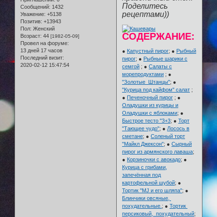
Поделитесь
Сообщений:
1432
рецептами))
Уважение:
+5138
Позитив:
+13943
Пол:
Женский
СОДЕРЖАНИЕ:
Возраст:
44
[1982-05-09]
Провел на форуме:
13 дней 17 часов
●
Капустный пирог
; ●
Рыбный
Последний визит:
пирог
; ●
Рыбные шарики с
2020-02-12 15:47:54
семгой
; ●
Салаты с
морепродуктами
; ●
"Золотые Штанцы"
; ●
"Курица под кайфом" салат
;
●
Печеночный пирог
; ●
Оладушки из курицы и
Оладушки с яблоками
; ●
Быстрое тесто "3+3
; ●
Торт
"Тающее чудо"
; ●
Лосось в
сметане
; ●
Соленый торт
"Майкл Джексон"
; ●
Сырный
пирог из армянского лаваша
;
●
Корзиночки с авокадо
; ●
Курица с грибами,
запечённая под
картофельной шубой
; ●
Тортик "MJ и его шляпа"
; ●
Блинчики овсяные,
похудательные.
; ●
Тортик
персиковый, похудательный
;