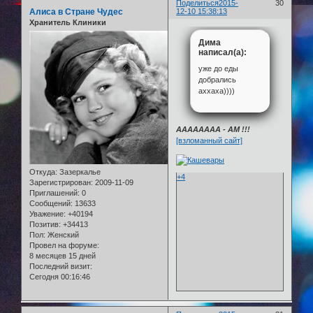
Поделиться
2015-
30
Алиса в Стране Чудес
12-10 15:38:13
Хранитель Клиники
Дима
написал(а):
уже до еды
добрались
аххаха))))
АААААААА - АМ !!!
[взломанный сайт]
Откуда:
Зазеркалье
+4
Зарегистрирован
: 2009-11-09
Приглашений:
0
Сообщений:
13633
Уважение:
+40194
Позитив:
+34413
Пол:
Женский
Провел на форуме:
8 месяцев 15 дней
Последний визит:
Сегодня 00:16:46