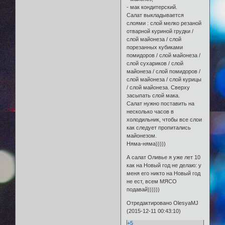
- мак кондитерский.
Салат выкладывается
слоями : слой мелко резаной
отварной куриной грудки /
слой майонеза / слой
порезанных кубиками
помидоров / слой майонеза /
слой сухариков / слой
майонеза / слой помидоров /
слой майонеза / слой курицы
/ слой майонеза. Сверху
засыпать слой мака.
Салат нужно поставить на
несколько часов в
холодильник, чтобы все слои
как следует пропитались
майонезом.
Няма-няма)))))
А салат Оливье я уже лет 10
как на Новый год не делаю: у
меня его никто на Новый год
не ест, всем МЯСО
подавай))))))
Отредактировано OlesyaMJ
(2015-12-11 00:43:10)
+5