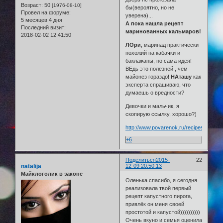
Возраст:
50
[1976-08-10]
бы(вероятно, но не
Провел на форуме:
уверена)...
5 месяцев 4 дня
А пока нашла рецепт
Последний визит:
маринованных кальмаров!
2018-02-02 12:41:50
ЛОри
, маринад практически
похожий на кабачки и
баклажаны, но сама идея!
ВЕдь это полезней , чем
майонез гораздо!
НАташу
как
эксперта спрашиваю, что
думаешь о вредности?
Девочки и мальчик, я
скопирую ссылку, хорошо?)
http://www.povarenok.ru/recipes/show/
+6
Поделиться
2015-
22
natalija
12-09 20:50:13
Майклоголик в законе
Оленька спасибо, я сегодня
реализовала твой первый
рецепт капустного пирога,
привлёк он меня своей
простотой и капустой))))))))))
Очень вкуно и семья оценила