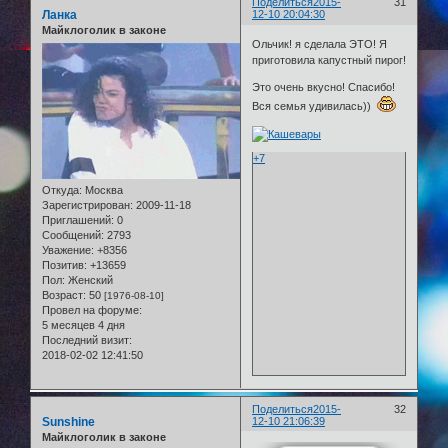
Поделиться
2015-
31
Ланка
12-10 20:04:30
Майклоголик в законе
Ольчик! я сделала ЭТО! Я
приготовила капустный пирог!
Это очень вкусно! Спасибо!
Вся семья удивилась))
+7
Откуда:
Москва
Зарегистрирован
: 2009-11-18
Приглашений:
0
Сообщений:
2793
Уважение:
+8356
Позитив:
+13659
Пол:
Женский
Возраст:
50
[1976-08-10]
Провел на форуме:
5 месяцев 4 дня
Последний визит:
2018-02-02 12:41:50
Поделиться
2015-
32
Sunshine
12-10 21:06:39
Майклоголик в законе