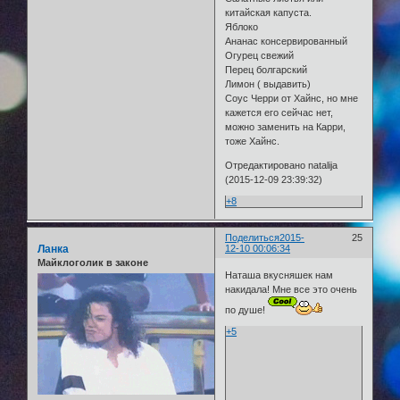
китайская капуста.
Яблоко
Ананас консервированный
Огурец свежий
Перец болгарский
Лимон ( выдавить)
Соус Черри от Хайнс, но мне
кажется его сейчас нет,
можно заменить на Карри,
тоже Хайнс.
Отредактировано natalija
(2015-12-09 23:39:32)
+8
Поделиться
2015-
25
Ланка
12-10 00:06:34
Майклоголик в законе
Наташа вкусняшек нам
накидала! Мне все это очень
по душе!
+5