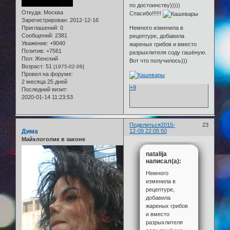
по достоинству)))))
Откуда:
Москва
Спасибо!!!!!!
Зарегистрирован
: 2012-12-16
Приглашений:
0
Немного изменила в
Сообщений:
2381
рецептуре, добавила
Уважение:
+9040
жареных грибов и вместо
Позитив:
+7561
разрыхлителя соду гашёную.
Пол:
Женский
Вот что получилось)))
Возраст:
51
[1975-02-06]
Провел на форуме:
2 месяца 25 дней
+9
Последний визит:
2020-01-14 11:23:53
Поделиться
2015-
23
Дима
12-09 22:05:50
Майклоголик в законе
natalija
написал(а):
Немного
изменила в
рецептуре,
добавила
жареных грибов
и вместо
разрыхлителя