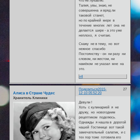
что не лукавлю.
Талия, увы, знаю, не
совершенна и вряд ли
таковой станет,
но по крайней мере в
течение многих лет она не
делается шире - а это уже
неплохо, я считаю.
Скажу не в тему, но вот
нежное спасибо
Постоянству - он ни разу ни
словом, ни жестом, ни
намёком не указал мне на
это.
+4
Поделиться
2015-
27
Алиса в Стране Чудес
12-10 05:52:20
Хранитель Клиники
Девули !
Хоть с кулинарией я не
дружу, но новогодним
рецептиком поделюсь.
Однажды я нашла в дорогой
нашей Гостинице вот такой
замечательный салатик, и с
тех пор тоже готовила его