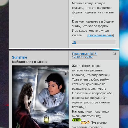
Можно в конце концов
сказать, что это например,
форма подковы на счастье
...
Главное, сами-то вы будете
знать, что это за формы.
И за какое место лучше
кусать !
[взломанный сайт]
+8
Поделиться
2015-
28
Sunshine
12-10 11:27:07
Майклоголик в законе
Женя
,
Лори
, очень
интересные рецепты,
спасибо, что поделились)
Тоже очень люблю рыбку,
хотя мои домашние не
разделяют моих чувств.
Обязательно попробую оба
рецепта как-нибудь) От
одного просмотра слюнки
потекли))
Наталь
, пирог получился
очень аппетитным))
Тут можно
экспериментировать,