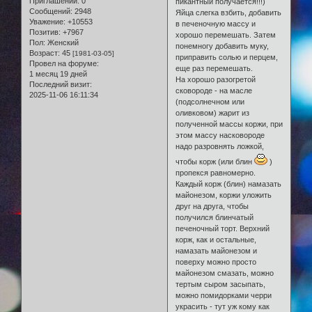
Приглашений:
0
пикантный получается!!!)
Сообщений:
2948
Яйца слегка взбить, добавить
Уважение:
+10553
в печеночную массу и
Позитив:
+7967
хорошо перемешать. Затем
Пол:
Женский
понемногу добавить муку,
Возраст:
45
[1981-03-05]
приправить солью и перцем,
Провел на форуме:
еще раз перемешать.
1 месяц 19 дней
На хорошо разогретой
Последний визит:
сковороде - на масле
2025-11-06 16:11:34
(подсолнечном или
оливковом) жарит из
полученной массы коржи, при
этом массу насковороде
надо разровнять ложкой,
чтобы корж (или блин
)
пропекся равномерно.
Каждый корж (блин) намазать
майонезом, коржи уложить
друг на друга, чтобы
получился блинчатый
печеночный торт. Верхний
корж, как и остальные,
намазать майонезом и
поверху можно просто
майонезом смазать, можно
тертым сыром засыпать,
можно помидорками черри
украсить - тут уж кому как