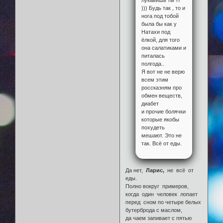
))) Будь так , то и
нога под тобой
была бы как у
Натахи под
ёлкой, для того
она салатиками и
питалась
полгода..
Я вот не не верю
всем этим
россказням про
обмен веществ,
диабет
и прочие болячки
которые якобы
похудеть
мешают. Это не
так. Всё от еды.
Да нет,
Ларис,
не всё от
еды.
Полно вокруг примеров,
когда один человек лопает
перед сном по четыре белых
бутерброда с маслом,
да чаем запивает с пятью