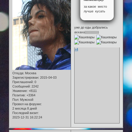
за какое место
лучше кусать
уже до еды добрались
аххаха))))))))))))
+4
Откуда:
Москва
Зарегистрирован
: 2015-04-03
Приглашений:
0
Сообщений:
2242
Уважение:
+8111
Позитив:
+3364
Пол:
Мужской
Провел на форуме:
2 месяца 8 дней
Последний визит:
2023-12-31 16:22:24