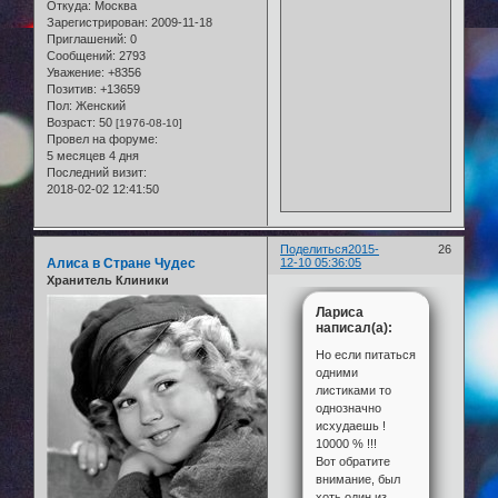
Откуда:
Москва
Зарегистрирован
: 2009-11-18
Приглашений:
0
Сообщений:
2793
Уважение:
+8356
Позитив:
+13659
Пол:
Женский
Возраст:
50
[1976-08-10]
Провел на форуме:
5 месяцев 4 дня
Последний визит:
2018-02-02 12:41:50
Поделиться
2015-
26
Алиса в Стране Чудес
12-10 05:36:05
Хранитель Клиники
Лариса
написал(а):
Но если питаться
одними
листиками то
однозначно
исхудаешь !
10000 % !!!
Вот обратите
внимание, был
хоть один из