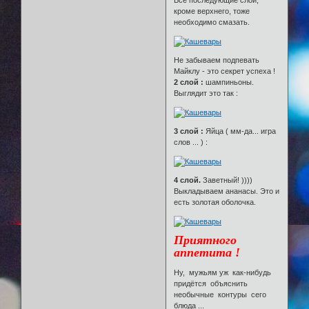
Все последующие слои,
кроме верхнего, тоже
необходимо смазать.
Не забываем подпевать
Майклу - это секрет успеха !
2 слой :
шампиньоны.
Выглядит это так :
3 слой :
Яйца ( мм-да... игра
слов ... ) :
4 слой.
Заветный! ))))
Выкладываем ананасы. Это и
есть золотая оболочка.
Приятного
аппетита !
Ну, мужьям уж как-нибудь
придётся объяснить
необычные контуры сего
блюда ...