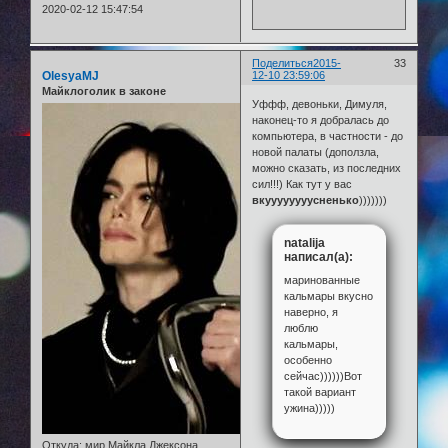
2020-02-12 15:47:54
Поделиться
2015-
33
OlesyaMJ
12-10 23:59:06
Майклоголик в законе
Уффф, девоньки, Димуля,
наконец-то я добралась до
компьютера, в частности - до
новой палаты (доползла,
можно сказать, из последних
сил!!!) Как тут у вас
вкуууууууусненько
)))))))
natalija
написал(а):
маринованные
кальмары вкусно
наверно, я
люблю
кальмары,
особенно
сейчас))))))Вот
такой вариант
ужина)))))
Откуда:
мир Майкла Джексона