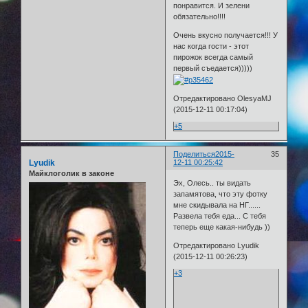
понравится. И зелени
обязательно!!!!
Очень вкусно получается!!! У
нас когда гости - этот
пирожок всегда самый
первый съедается)))))
Отредактировано OlesyaMJ
(2015-12-11 00:17:04)
+5
Поделиться
2015-
35
Lyudik
12-11 00:25:42
Майклоголик в законе
Эх, Олесь.. ты видать
запамятова, что эту фотку
мне скидывала на НГ......
Развела тебя еда... С тебя
теперь еще какая-нибудь ))
Отредактировано Lyudik
(2015-12-11 00:26:23)
+3