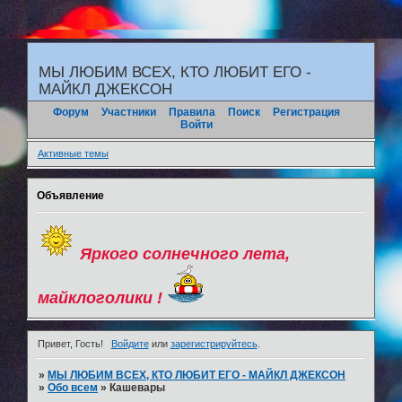
"
МЫ ЛЮБИМ ВСЕХ, КТО ЛЮБИТ ЕГО -
МАЙКЛ ДЖЕКСОН
Форум
Участники
Правила
Поиск
Регистрация
Войти
Активные темы
Объявление
Яркого солнечного лета,
майклоголики !
Привет, Гость!
Войдите
или
зарегистрируйтесь
.
»
МЫ ЛЮБИМ ВСЕХ, КТО ЛЮБИТ ЕГО - МАЙКЛ ДЖЕКСОН
»
Обо всем
»
Кашевары