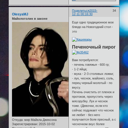
Поделиться
2015-
34
OlesyaMJ
12-11 00:16:30
Майклоголик в законе
Еще одно традиционное мое
блюдо на Новогодний стол -
это
Печеночный пирог
Вам потребуются:
- печень говяжья - 600 гр;
- 1-2 яйца;
- мука - 2-3 столовых ложки;
- лук, чеснок, майонез, соль,
перец черный молотый - по
вкусу.
Печень очистить от пленок и
протоков, пропустить через
мясорубку. Лук и чеснок
тоже. (Девочки, если кто
сейчас подумает что чеснок
не любит - без него
получается боле пресный, а с
Откуда:
мир Майкла Джексона
Зарегистрирован
: 2015-10-02
чесночком вкус более