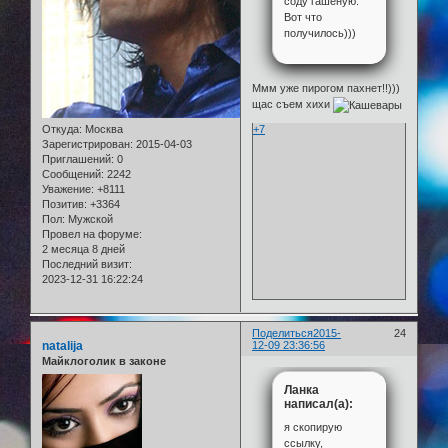
соду гашёную.
Вот что
получилось)))
Ммм уже пирогом пахнет!!)))
щас съем хихи
+7
Откуда:
Москва
Зарегистрирован
: 2015-04-03
Приглашений:
0
Сообщений:
2242
Уважение:
+8111
Позитив:
+3364
Пол:
Мужской
Провел на форуме:
2 месяца 8 дней
Последний визит:
2023-12-31 16:22:24
Поделиться
2015-
24
natalija
12-09 23:36:56
Майклоголик в законе
Ланка
написал(а):
я скопирую
ссылку,