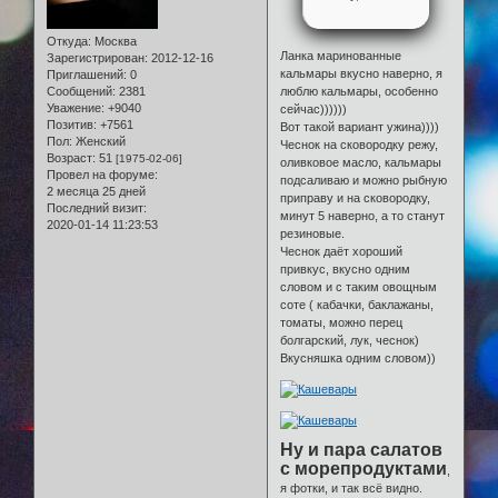
Откуда:
Москва
Ланка маринованные
Зарегистрирован
: 2012-12-16
кальмары вкусно наверно, я
Приглашений:
0
Сообщений:
2381
люблю кальмары, особенно
Уважение:
+9040
сейчас))))))
Позитив:
+7561
Вот такой вариант ужина))))
Пол:
Женский
Чеснок на сковородку режу,
Возраст:
51
[1975-02-06]
оливковое масло, кальмары
Провел на форуме:
подсаливаю и можно рыбную
2 месяца 25 дней
приправу и на сковородку,
Последний визит:
минут 5 наверно, а то станут
2020-01-14 11:23:53
резиновые.
Чеснок даёт хороший
привкус, вкусно одним
словом и с таким овощным
соте ( кабачки, баклажаны,
томаты, можно перец
болгарский, лук, чеснок)
Вкусняшка одним словом))
Ну и пара салатов
с морепродуктами
,
я фотки, и так всё видно.