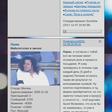
блинный тортик
; ●
Рулетик из
лаваша
; ●
Шаурма домашняя
;
●
Булочки из слоеного теста
;
●
Салат "Коза в огороде"
Отредактировано Sunshine
(2017-12-07 19:40:38)
+9
Поделиться
2015-
21
Ланка
12-09 20:40:11
Майклоголик в законе
Ларис
, я согласна с тобой..
все же питание имеет
основную роль в процессе
похудания. Я хожу
тренируюсь в течении года
каждый день (5 дней в
неделю) Питание осталось
таким же-результат по
килограммам нулевой. Ну
конечно подтягиваюсь и тд,
Откуда:
Москва
форма приобретается, но это
Зарегистрирован
: 2009-11-18
Приглашений:
0
заметно только мне и мужу)))
Сообщений:
2793
а хочется то .. чтоб ощутимо
Уважение:
+8356
было! Возможно, что если бы
Позитив:
+13659
не занималась, то уже в
Пол:
Женский
дверь не пролезала