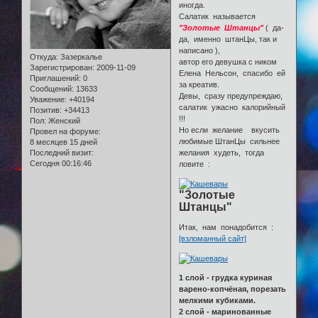
иногда.
Салатик называется
"Золотые Штанцы"
( да-
да, именно штанЦы, так и
написано ),
Откуда:
Зазеркалье
автор его девушка с ником
Зарегистрирован
: 2009-11-09
Елена Нельсон, спасибо ей
Приглашений:
0
за креатив.
Сообщений:
13633
Девы, сразу предупреждаю,
Уважение:
+40194
салатик ужасно калорийный
Позитив:
+34413
!!!
Пол:
Женский
Но если желание вкусить
Провел на форуме:
любимые ШтанЦы сильнее
8 месяцев 15 дней
Последний визит:
желания худеть, тогда
Сегодня 00:16:46
ловите :
"Золотые
Штанцы"
Итак, нам понадобится :
[взломанный сайт]
1 слой - грудка куриная
варено-копчёная, порезать
мелкими кубиками.
2 слой - маринованные