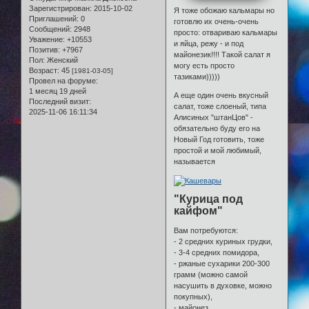
Зарегистрирован
: 2015-10-02
Я тоже обожаю кальмары но
Приглашений:
0
готовлю их очень-очень
Сообщений:
2948
просто: отвариваю кальмары
Уважение:
+10553
и яйца, режу - и под
Позитив:
+7967
майонезик!!!! Такой салат я
Пол:
Женский
могу есть просто
Возраст:
45
[1981-03-05]
тазиками)))))
Провел на форуме:
1 месяц 19 дней
А еще один очень вкусный
Последний визит:
салат, тоже слоеный, типа
2025-11-06 16:11:34
Алисиных "штанЦов" -
обязательно буду его на
Новый Год готовить, тоже
простой и мой любимый,
называется
"Курица под
кайфом"
Вам потребуются:
- 2 средних куриных грудки,
- 3-4 средних помидора,
- ржаные сухарики 200-300
грамм (можно самой
насушить в духовке, можно
покупных),
- майонез,