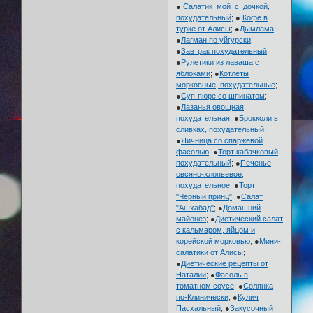
●
Салатик мой с дочкой,
похудательный
; ●
Кофе в
турке от Алисы
; ●
Дымлама
;
●
Лагман по уйгурски
;
●
Завтрак похудательный
;
●
Рулетики из лаваша с
яблоками
; ●
Котлеты
морковные, похудательные
;
●
Суп-пюре со шпинатом
;
●
Лазанья овощная,
похудательная
; ●
Брокколи в
сливках, похудательный
;
●
Яичница со спаржевой
фасолью
; ●
Торт кабачковый,
похудательный
; ●
Печенье
овсяно-хлопьевое,
похудательное
; ●
Торт
"Черный принц"
; ●
Салат
"Ашхабад"
; ●
Домашний
майонез
; ●
Диетический салат
с кальмаром, яйцом и
корейской морковью
; ●
Мини-
салатики от Алисы
;
●
Диетические рецепты от
Наталии
; ●
Фасоль в
томатном соусе
; ●
Солянка
по-Клинически
; ●
Кулич
Пасхальный
; ●
Закусочный