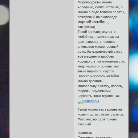
Морепродукты можно
холодные, купить готовые, а
можно в виде тёплого салаты,
обжареный на сковороде
морской коктейль. (
заморозка)
Такой вариант, соусы на
любой вкус, можно самим
фантазировать, основа
оливковое масло, соевый
соус, бальзамический уксус,
всё мешаем и пробуем,
хорошо с этим лимонный сок,
мёд, немного горчицы, вот
такие варианты соусов.
Вместо морского коктейля
можно добавить
малосольную сёмгу, лосось,
форель. Брусочками
нарезать, тоже вкусняшка.
Такой можно как вариант на
новый год, из лёгких салатов.
Фото нет, но салат очень
вкусный.
Креветки
Салатные листья или