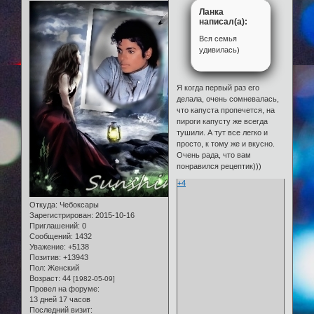
Ланка
написал(а):
Вся семья
удивилась)
Я когда первый раз его
делала, очень сомневалась,
что капуста пропечется, на
пироги капусту же всегда
тушили. А тут все легко и
просто, к тому же и вкусно.
Очень рада, что вам
понравился рецептик)))
+4
Откуда:
Чебоксары
Зарегистрирован
: 2015-10-16
Приглашений:
0
Сообщений:
1432
Уважение:
+5138
Позитив:
+13943
Пол:
Женский
Возраст:
44
[1982-05-09]
Провел на форуме:
13 дней 17 часов
Последний визит: