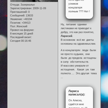
узников
Откуда:
Зазеркалье
концлагеря
Зарегистрирован
: 2009-11-09
полным ??? Нет !
Приглашений:
0
Сообщений:
13633
Уважение:
+40194
Позитив:
+34413
Ну, питание одними
Пол:
Женский
листиками не приводит к
Провел на форуме:
добру, это как раз понятно,
8 месяцев 15 дней
Ларисий
.
Последний визит:
В основном всё же диеты
Сегодня 00:16:46
основаны на здравомыслии.
А в концлагерях люди были
не просто худыми, они
были до предела истощены
в силу обстоятельств.
И массово умирали от
истощения. Какая уж там
полнота .... Это другая тема
...
Лариса
написал(а):
Ох Алиска,
сдаётся мне
лукавишь ты !!!