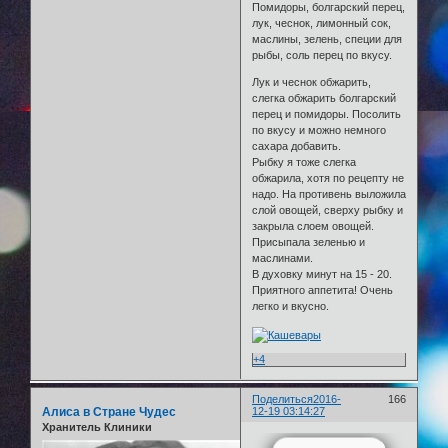
Помидоры, болгарский перец,
лук, чеснок, лимонный сок,
маслины, зелень, специи для
рыбы, соль перец по вкусу.
Лук и чеснок обжарить,
слегка обжарить болгарский
перец и помидоры. Посолить
по вкусу и можно немного
сахара добавить.
Рыбку я тоже слегка
обжарила, хотя по рецепту не
надо. На противень выложила
слой овощей, сверху рыбку и
закрыла слоем овощей.
Присыпала зеленью и
маслинами.
В духовку минут на 15 - 20.
Приятного аппетита! Очень
легко и вкусно.
+4
Поделиться
2016-
166
Алиса в Стране Чудес
12-19 03:14:27
Хранитель Клиники