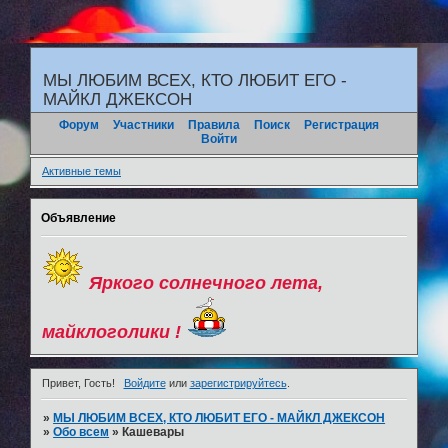
"
МЫ ЛЮБИМ ВСЕХ, КТО ЛЮБИТ ЕГО -
МАЙКЛ ДЖЕКСОН
Форум
Участники
Правила
Поиск
Регистрация
Войти
Активные темы
Объявление
Яркого солнечного лета,
майклоголики !
Привет, Гость!
Войдите
или
зарегистрируйтесь
.
»
МЫ ЛЮБИМ ВСЕХ, КТО ЛЮБИТ ЕГО - МАЙКЛ ДЖЕКСОН
»
Обо всем
»
Кашевары