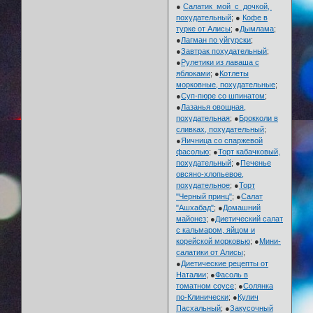
●
Салатик мой с дочкой,
похудательный
; ●
Кофе в
турке от Алисы
; ●
Дымлама
;
●
Лагман по уйгурски
;
●
Завтрак похудательный
;
●
Рулетики из лаваша с
яблоками
; ●
Котлеты
морковные, похудательные
;
●
Суп-пюре со шпинатом
;
●
Лазанья овощная,
похудательная
; ●
Брокколи в
сливках, похудательный
;
●
Яичница со спаржевой
фасолью
; ●
Торт кабачковый,
похудательный
; ●
Печенье
овсяно-хлопьевое,
похудательное
; ●
Торт
"Черный принц"
; ●
Салат
"Ашхабад"
; ●
Домашний
майонез
; ●
Диетический салат
с кальмаром, яйцом и
корейской морковью
; ●
Мини-
салатики от Алисы
;
●
Диетические рецепты от
Наталии
; ●
Фасоль в
томатном соусе
; ●
Солянка
по-Клинически
; ●
Кулич
Пасхальный
; ●
Закусочный