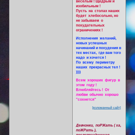
весёлым ! Щедрым и
изобильным !
Пусть на столах наших
будет хлебосольно, но
не забываем о
похудательных
ограничениях !
Исполнения желаний,
новых успешных
начинаний и похудения в
тех местах, где вам того
надо и хочется !
По всему периметру
наших прекрасных тел !
))))
Всем хороших фигур в
этом году !
Влюбляйтесь ! От
любви обычно хорошо
"сохнется"
[взломанный сайт]
Девчонки, поРЖать ( ха,
поЖРать ),