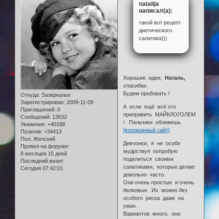
natalija
написал(а):
такой вот рецепт
диетического
салатика)))
Хорошие идеи,
Наталь,
спасибки.
Будем пробовать !
Откуда:
Зазеркалье
Зарегистрирован
: 2009-11-09
А если ещё всё это
Приглашений:
0
приправить МАЙКЛОГОЛЕМ
Сообщений:
13632
! Пальчики оближешь
Уважение:
+40188
[взломанный сайт]
Позитив:
+34413
Пол:
Женский
Девчонки, я не особо
Провел на форуме:
мудрствуя попробую
8 месяцев 15 дней
поделиться своими
Последний визит:
салатиками, которые делаю
Сегодня 07:42:01
довольно часто.
Они очень простые и очень
белковые. Их можно без
особого риска даже на
ужин.
Вариантов много, они