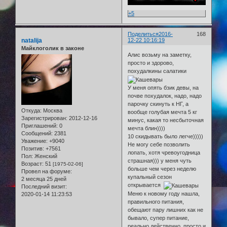
+5
Поделиться
2016-
168
natalija
12-22 10:16:19
Майклоголик в законе
Алис возьму на заметку,
просто и здорово,
похудалкины салатики
У меня опять бзик девы, на
почве похудалок, надо, надо
парочку скинуть к НГ, а
Откуда:
Москва
вообще голубая мечта 5 кг
Зарегистрирован
: 2012-12-16
минус, какая то несбыточная
Приглашений:
0
мечта блин))))
Сообщений:
2381
10 скидывать было легче)))))
Уважение:
+9040
Не могу себе позволить
Позитив:
+7561
лопать, хотя чревоугодница
Пол:
Женский
страшная))) у меня чуть
Возраст:
51
[1975-02-06]
больше чем через неделю
Провел на форуме:
купальный сезон
2 месяца 25 дней
открывается
Последний визит:
Меню к новому году нашла,
2020-01-14 11:23:53
правильного питания,
обещают пару лишних как не
бывало, супер питание,
реально действенно, просто и