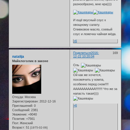
разнообразно, мне нра))))
И ещё вкусный соус к
овощному салату.
Оливковое масло, соевый
соус и ложечка чайная мёда.
+6
Поделиться
2016-
169
natalija
12-22 10:20:04
Майклоголик в законе
Оль
Ой как же хочется,
похомячить у компа,
особенно перед сном!!!!
ААААААААААА!!!!!!!! Что же за
напасть такая))))
Откуда:
Москва
Зарегистрирован
: 2012-12-16
+6
Приглашений:
0
Сообщений:
2381
Уважение:
+9040
Позитив:
+7561
Пол:
Женский
Возраст:
51
[1975-02-06]