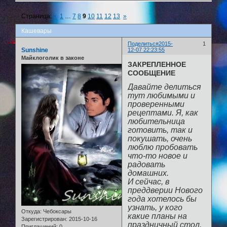
Страница:
«
1
…
7
8
9
10
11
12
13
»
Кашевары
Поделиться
2015-
1
Sunshine
12-07 22:23:55
Майклоголик в законе
ЗАКРЕПЛЕННОЕ
СООБЩЕНИЕ
Давайте делиться
тут любимыми и
проверенными
рецептами. Я, как
любительница
готовить, так и
покушать, очень
люблю пробовать
что-то новое и
радовать
домашних.
И сейчас, в
преддверии Нового
года хотелось бы
узнать, у кого
Откуда:
Чебоксары
какие планы на
Зарегистрирован
: 2015-10-16
праздничный стол.
Приглашений:
0