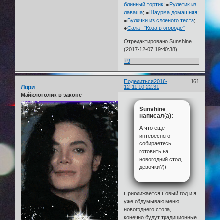
блинный тортик
; ●
Рулетик из
лаваша
; ●
Шаурма домашняя
;
●
Булочки из слоеного теста
;
●
Салат "Коза в огороде"
Отредактировано Sunshine
(2017-12-07 19:40:38)
+9
Поделиться
2016-
161
Лори
12-11 10:22:31
Майклоголик в законе
Sunshine
написал(а):
А что еще
интересного
собираетесь
готовить на
новогодний стол,
девочки?))
Приближается Новый год и я
уже обдумываю меню
новогоднего стола,
конечно будут традиционные