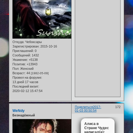
Откуда:
Чебоксары
Зарегистрирован
: 2015-10-16
Приглашений:
0
Сообщений:
1432
Уважение:
+5138
Позитив:
+13943
Пол:
Женский
Возраст:
44
[1982-05-09]
Провел на форуме:
13 дней 17 часов
Последний визит:
2020-02-12 15:47:54
Поделиться
2017-
172
WeNdy
01-03 00:50:54
Безнадёжный
Алиса в
Стране Чудес
написал(а):