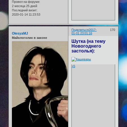
Провел на форуме:
2 месяца 25 дней
Последний визит:
2020-01-14 11:23:53
Поделиться
2017-
170
OlesyaMJ
01-01 23:01:16
Майклоголик в законе
Шутка (на тему
Новогоднего
застолья):
+5