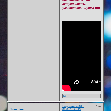
послепраздничная
актуальность,
улыбнитесь, шутка )))))
+3
Поделиться
2017-
174
Sunshine
01-05 10:41:19