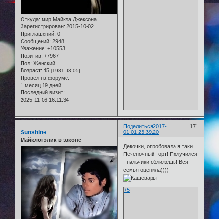
Откуда:
мир Майкла Джексона
Зарегистрирован
: 2015-10-02
Приглашений:
0
Сообщений:
2948
Уважение:
+10553
Позитив:
+7967
Пол:
Женский
Возраст:
45
[1981-03-05]
Провел на форуме:
1 месяц 19 дней
Последний визит:
2025-11-06 16:11:34
Поделиться
2017-
171
Sunshine
01-01 23:39:20
Майклоголик в законе
Девочки, опробовала я таки
Печеночный торт! Получился
- пальчики оближешь! Вся
семья оценила))))
+5