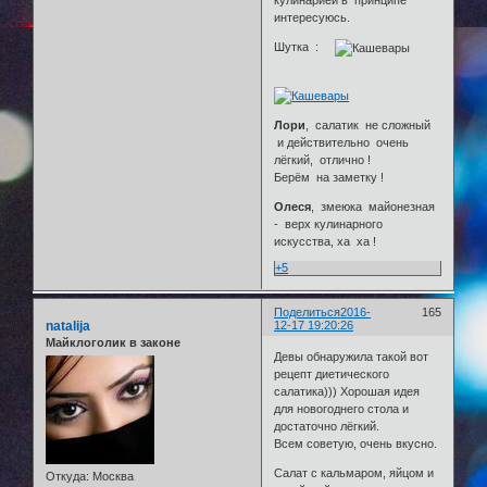
интересуюсь.
Шутка :
Лори
, салатик не сложный
и действительно очень
лёгкий, отлично !
Берём на заметку !
Олеся
, змеюка майонезная
- верх кулинарного
искусства, ха ха !
+5
Поделиться
2016-
165
natalija
12-17 19:20:26
Майклоголик в законе
Девы обнаружила такой вот
рецепт диетического
салатика))) Хорошая идея
для новогоднего стола и
достаточно лёгкий.
Всем советую, очень вкусно.
Салат с кальмаром, яйцом и
Откуда:
Москва