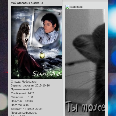
Майклоголик в законе
Откуда:
Чебоксары
Зарегистрирован
: 2015-10-16
Приглашений:
0
Сообщений:
1432
Уважение:
+5138
Позитив:
+13943
Пол:
Женский
Возраст:
44
[1982-05-09]
Провел на форуме: