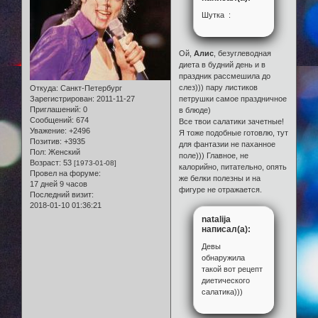
Шутка :
Ой,
Алис
, безуглеводная
диета в будний день и в
праздник рассмешила до
слез))) пару листиков
Откуда:
Санкт-Петербург
Зарегистрирован
: 2011-11-27
петрушки самое праздничное
Приглашений:
0
в блюде)
Сообщений:
674
Все твои салатики зачетные!
Уважение:
+2496
Я тоже подобные готовлю, тут
Позитив:
+3935
для фантазии не паханное
Пол:
Женский
поле))) Главное, не
Возраст:
53
[1973-01-08]
калорийно, питательно, опять
Провел на форуме:
же белки полезны и на
17 дней 9 часов
фигуре не отражается.
Последний визит:
2018-01-10 01:36:21
natalija
написал(а):
Девы
обнаружила
такой вот рецепт
диетического
салатика)))