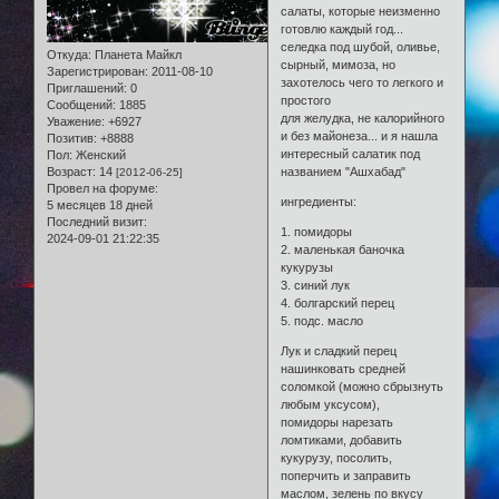
салаты, которые неизменно
готовлю каждый год...
селедка под шубой, оливье,
Откуда:
Планета Майкл
сырный, мимоза, но
Зарегистрирован
: 2011-08-10
захотелось чего то легкого и
Приглашений:
0
простого
Сообщений:
1885
для желудка, не калорийного
Уважение:
+6927
и без майонеза... и я нашла
Позитив:
+8888
интересный салатик под
Пол:
Женский
Возраст:
14
названием "Ашхабад"
[2012-06-25]
Провел на форуме:
ингредиенты:
5 месяцев 18 дней
Последний визит:
1. помидоры
2024-09-01 21:22:35
2. маленькая баночка
кукурузы
3. синий лук
4. болгарский перец
5. подс. масло
Лук и сладкий перец
нашинковать средней
соломкой (можно сбрызнуть
любым уксусом),
помидоры нарезать
ломтиками, добавить
кукурузу, посолить,
поперчить и заправить
маслом, зелень по вкусу