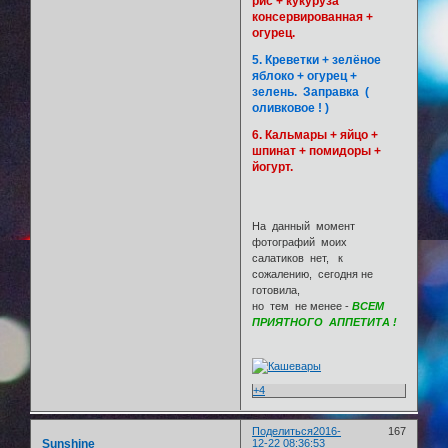
рис + кукуруза
консервированная +
огурец.
5. Креветки + зелёное
яблоко + огурец +
зелень. Заправка (
оливковое ! )
6. Кальмары + яйцо +
шпинат + помидоры +
йогурт.
На данный момент
фотографий моих
салатиков нет, к
сожалению, сегодня не
готовила,
но тем не менее -
ВСЕМ
ПРИЯТНОГО АППЕТИТА !
+4
Поделиться
2016-
167
Sunshine
12-22 08:36:53