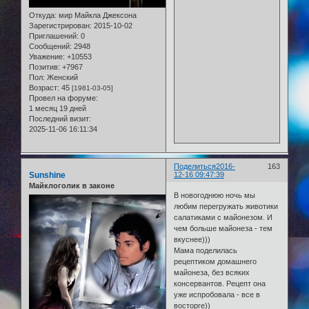
Откуда:
мир Майкла Джексона
Зарегистрирован
: 2015-10-02
Приглашений:
0
Сообщений:
2948
Уважение:
+10553
Позитив:
+7967
Пол:
Женский
Возраст:
45
[1981-03-05]
Провел на форуме:
1 месяц 19 дней
Последний визит:
2025-11-06 16:11:34
Поделиться
2016-
163
Sunshine
12-16 09:47:39
Майклоголик в законе
В новогоднюю ночь мы
любим перегружать животики
салатиками с майонезом. И
чем больше майонеза - тем
вкуснее)))
Мама поделилась
рецептиком домашнего
майонеза, без всяких
консервантов. Рецепт она
уже испробовала - все в
восторге))