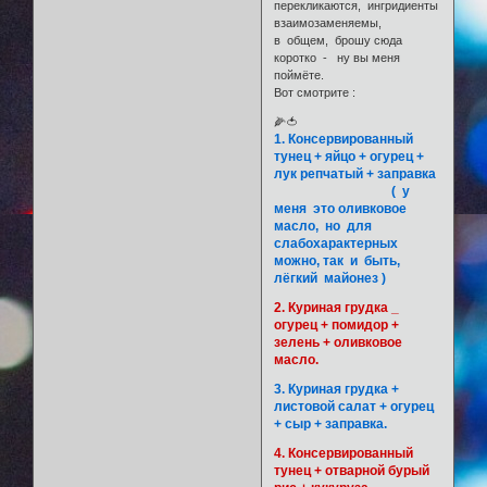
перекликаются, ингридиенты
взаимозаменяемы,
в общем, брошу сюда
коротко - ну вы меня
поймёте.
Вот смотрите :
🌽🍅
1. Консервированный
тунец + яйцо + огурец +
лук репчатый + заправка
( у
меня это оливковое
масло, но для
слабохарактерных
можно, так и быть,
лёгкий майонез )
2. Куриная грудка _
огурец + помидор +
зелень + оливковое
масло.
3. Куриная грудка +
листовой салат + огурец
+ сыр + заправка.
4. Консервированный
тунец + отварной бурый