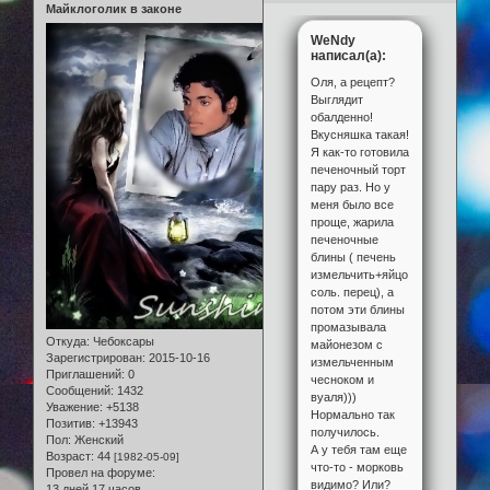
Майклоголик в законе
WeNdy
написал(а):
Оля, а рецепт?
Выглядит
обалденно!
Вкусняшка такая!
Я как-то готовила
печеночный торт
пару раз. Но у
меня было все
проще, жарила
печеночные
блины ( печень
измельчить+яйцо,
соль. перец), а
потом эти блины
промазывала
Откуда:
Чебоксары
майонезом с
Зарегистрирован
: 2015-10-16
измельченным
Приглашений:
0
чесноком и
Сообщений:
1432
вуаля)))
Уважение:
+5138
Нормально так
Позитив:
+13943
получилось.
Пол:
Женский
А у тебя там еще
Возраст:
44
[1982-05-09]
что-то - морковь
Провел на форуме:
видимо? Или?
13 дней 17 часов