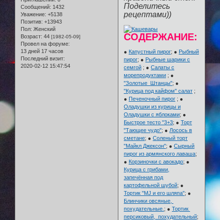
Поделитесь
Сообщений:
1432
рецептами))
Уважение:
+5138
Позитив:
+13943
Пол:
Женский
СОДЕРЖАНИЕ:
Возраст:
44
[1982-05-09]
Провел на форуме:
13 дней 17 часов
●
Капустный пирог
; ●
Рыбный
Последний визит:
пирог
; ●
Рыбные шарики с
2020-02-12 15:47:54
семгой
; ●
Салаты с
морепродуктами
; ●
"Золотые Штанцы"
; ●
"Курица под кайфом" салат
;
●
Печеночный пирог
; ●
Оладушки из курицы и
Оладушки с яблоками
; ●
Быстрое тесто "3+3
; ●
Торт
"Тающее чудо"
; ●
Лосось в
сметане
; ●
Соленый торт
"Майкл Джексон"
; ●
Сырный
пирог из армянского лаваша
;
●
Корзиночки с авокадо
; ●
Курица с грибами,
запечённая под
картофельной шубой
; ●
Тортик "MJ и его шляпа"
; ●
Блинчики овсяные,
похудательные.
; ●
Тортик
персиковый, похудательный
;