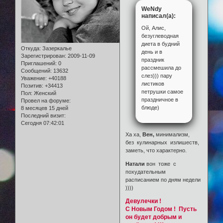
WeNdy
написал(а):
Ой, Алис,
безуглеводная
диета в будний
Откуда:
Зазеркалье
день и в
Зарегистрирован
: 2009-11-09
праздник
Приглашений:
0
рассмешила до
Сообщений:
13632
слез))) пару
Уважение:
+40188
листиков
Позитив:
+34413
петрушки самое
Пол:
Женский
праздничное в
Провел на форуме:
блюде)
8 месяцев 15 дней
Последний визит:
Сегодня 07:42:01
Ха ха,
Вен,
минимализм,
без кулинарных излишеств,
заметь, что характерно.
Натали
вон тоже с
похудательным
расписанием по дням недели
))))
Девулечки !
С Новым Годом ! Пусть
он будет добрым и