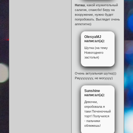
Наташ
, какой изумительный
салатик, спаисбо! Беру на
вооружение, нужно будет
попробовать. Выглядит очень
аппетитно)
OlesyaMJ
написал(а):
Шутка (на тему
Новогоднего
застолья)
Очень актуальная шутка)))
Ржуууууууу, не могуууу)
Sunshine
написал(а):
Девочки,
опробовала я
таки Печеночный
торт! Получился
- пальчики
оближешь!