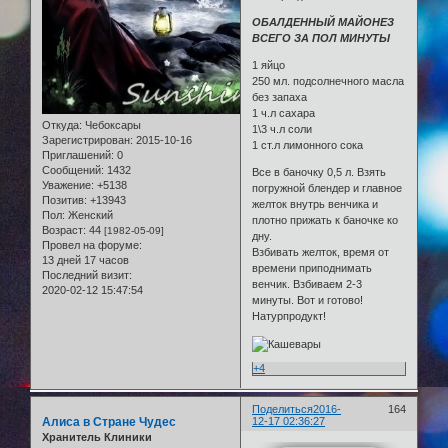
ОБАЛДЕННЫЙ МАЙОНЕЗ
ВСЕГО ЗА ПОЛ МИНУТЫ
1 яйцо
250 мл. подсолнечного масла
без запаха
1 ч.л сахара
Откуда:
Чебоксары
1\3 ч.л соли
Зарегистрирован
: 2015-10-16
1 ст.л лимонного сока
Приглашений:
0
Сообщений:
1432
Все в баночку 0,5 л. Взять
Уважение:
+5138
погружной блендер и главное
Позитив:
+13943
желток внутрь венчика и
Пол:
Женский
плотно прижать к баночке ко
Возраст:
44
[1982-05-09]
дну.
Провел на форуме:
Взбивать желток, время от
13 дней 17 часов
времени приподнимать
Последний визит:
венчик. Взбиваем 2-3
2020-02-12 15:47:54
минуты. Вот и готово!
Натурпродукт!
+4
Поделиться
2016-
164
Алиса в Стране Чудес
12-17 02:36:27
Хранитель Клиники