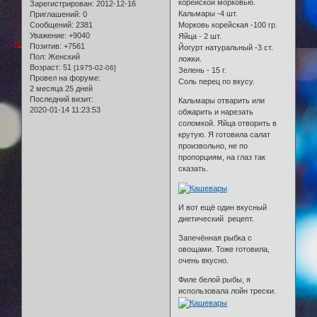
корейской морковью.
Зарегистрирован
: 2012-12-16
Кальмары -4 шт.
Приглашений:
0
Сообщений:
2381
Морковь корейская -100 гр.
Уважение:
+9040
Яйца - 2 шт.
Позитив:
+7561
Йогурт натуральный -3 ст.
Пол:
Женский
ложки.
Возраст:
51
[1975-02-06]
Зелень - 15 г.
Провел на форуме:
Соль перец по вкусу.
2 месяца 25 дней
Последний визит:
Кальмары отварить или
2020-01-14 11:23:53
обжарить и нарезать
соломкой. Яйца отворить в
крутую. Я готовила салат
произвольно, не по
пропорциям, на глаз так
сказать.
И вот ещё один вкусный
диетический рецепт.
Запечённая рыбка с
овощами. Тоже готовила,
очень вкусно.
Филе белой рыбы, я
использовала лойн трески.