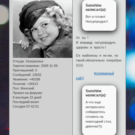
Sunshine
написал(а):
Вот и готово!
Натурпродукт!
Ух ты !
И вправду натурпродукт,
здорово и просто !
Ох майонезы я не ем, но
такой обязательно попробую
Откуда:
Зазеркалье
))))))
Зарегистрирован
: 2009-11-09
Приглашений:
0
[взломанный
Сообщений:
13632
сайт]
Уважение:
+40188
Позитив:
+34413
Пол:
Женский
Sunshine
Провел на форуме:
написал(а):
8 месяцев 15 дней
Последний визит:
А что еще
Сегодня 07:42:01
интересного
собираетесь
готовить на
новогодний стол,
девочки?))