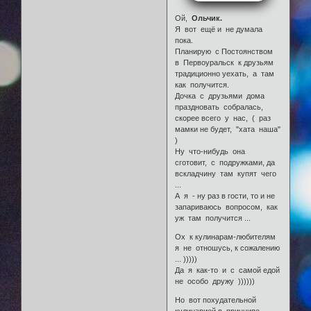
Ой,
Ольчик.
Я вот ещё и не думала
пока.
Планирую с Постоянством
в Первоуральск к друзьям
традиционно уехать, а там
как получится.
Дочка с друзьями дома
праздновать собралась,
скорее всего у нас, ( раз
мамки не будет, "хата наша"
)
Ну что-нибудь она
сготовит, с подружками, да
вскладчину там купят чего
...
А я - ну раз в гости, то и не
запариваюсь вопросом, как
уж там получится ...
Ох к кулинарам-любителям
я не отношусь, к сожалению
... )))))
Да я как-то и с самой едой
не особо дружу ))))))
Но вот похудательной
кулинарией в принципе