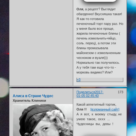
Оля
, а рецепт? Выглядит
обалденно! Вкусняшка такая!
Я как-то готовила
печеночный торт пару раз. Но
у меня было все проще,
жарила печеночные блины (
печень измельчить+яйцо,
соль. перец), а потом эти
блины промазывала
майонезом с измельченным
чесноком и вуаля)))
Нормально так получилось.
А у тебя там еще что-то -
морковь видимо? Или?
+3
Поделиться
2017-
173
Алиса в Стране Чудес
01-05 02:45:40
Хранитель Клиники
Какой аппетитный тортик,
Оля
!!!
[взломанный сайт]
А я вот, к моему стыду, не
умею такое, оххх ...
Чудесницы вы, девы !