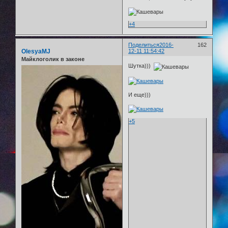
+4
Поделиться
2016-
162
OlesyaMJ
12-11 11:54:42
Майклоголик в законе
Шутка)))
И еще)))
+5