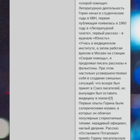
«скорой помощи».
Литературную деятельность
Горин начал в студенческие
годы в КВН, первая
публикация появилась в 1960
году в «Литературной
газете», первый рассказ – в
журнале «Юность».
«Учась в медицинском
институте, а затем работая
врачом в Москве на станции
«Скорая помощь», я
продолжал писать рассказы и
фельетоны. При этом
настолько усовершенствовал
себя в создании смешных
ситуаций, что вскоре был
принят в Союз писателей, но
вынужден был оставить
медицину в покое»[3]
Первые опыты Горина были
сатирическими играми, в
которых он обличал
популярные стереотипные
типажи: нерадивый официант,
наглый дворник. Рассказ
«Остановите Потапова!»
принёс Горину писательскую