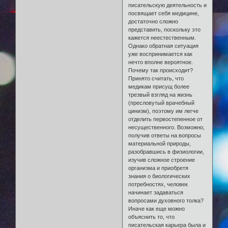
писательскую деятельность и
посвящает себя медицине,
достаточно сложно
представить, поскольку это
кажется неестественным.
Однако обратная ситуация
уже воспринимается как
нечто вполне вероятное.
Почему так происходит?
Принято считать, что
медикам присущ более
трезвый взгляд на жизнь
(пресловутый врачебный
цинизм), поэтому им легче
отделить первостепенное от
несущественного. Возможно,
получив ответы на вопросы
материальной природы,
разобравшись в физиологии,
изучив сложное строение
организма и приобретя
знания о биологических
потребностях, человек
начинает задаваться
вопросами духовного толка?
Иначе как еще можно
объяснить то, что
писательская карьера была и