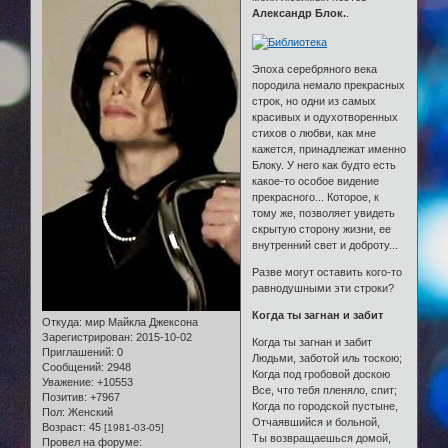
Александр Блок.
.
Эпоха серебряного века
породила немало прекрасных
строк, но одни из самых
красивых и одухотворенных
стихов о любви, как мне
кажется, принадлежат именно
Блоку. У него как будто есть
какое-то особое видение
прекрасного... Которое, к
тому же, позволяет увидеть
скрытую сторону жизни, ее
внутренний свет и доброту...
Разве могут оставить кого-то
равнодушными эти строки?
Когда ты загнан и забит
Откуда:
мир Майкла Джексона
Зарегистрирован
: 2015-10-02
Когда ты загнан и забит
Приглашений:
0
Людьми, заботой иль тоскою;
Сообщений:
2948
Когда под гробовой доскою
Уважение:
+10553
Все, что тебя пленяло, спит;
Позитив:
+7967
Когда по городской пустыне,
Пол:
Женский
Отчаявшийся и больной,
Возраст:
45
[1981-03-05]
Ты возвращаешься домой,
Провел на форуме: