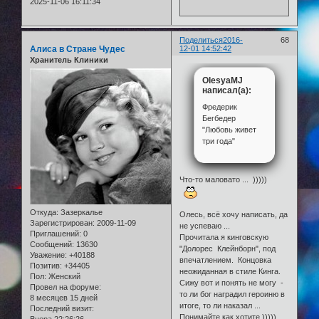
2025-11-06 16:11:34
Поделиться
2016-
68
Алиса в Стране Чудес
12-01 14:52:42
Хранитель Клиники
OlesyaMJ
написал(а):
Фредерик
Бегбедер
"Любовь живет
три года"
Что-то маловато ... )))))
Откуда:
Зазеркалье
Олесь, всё хочу написать, да
Зарегистрирован
: 2009-11-09
не успеваю ...
Приглашений:
0
Прочитала я кинговскую
Сообщений:
13630
"Долорес Клейнборн", под
Уважение:
+40188
впечатлением. Концовка
Позитив:
+34405
неожиданная в стиле Кинга.
Пол:
Женский
Сижу вот и понять не могу -
Провел на форуме:
то ли бог наградил героиню в
8 месяцев 15 дней
итоге, то ли наказал ...
Последний визит:
Понимайте как хотите )))))