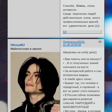
Спасибо,
Олесь,
очень
интересно.
Среди творческих людей
действительно очень много
профессиональных врачей,
вот удивительное дело )))))
+3
Поделиться
2016-
65
OlesyaMJ
11-28 18:00:58
Майклоголик в законе
Афоризмы на злобу дня)))
• Вам помочь или не мешать?
• ...И от полученных знаний
скончался на месте
• Hа интересной работе и сны
интересные видишь
• А зомби здесь тихие...
• Бывает так, что человек и
порядочный, и скромный - а
вот не умеет этого показать!
• В России сейчас возможны
два варианта развития
событий: НАИХУДШИЙ и
МАЛОВЕРОЯТНЫЙ
• Вестерн - фильм, в котором