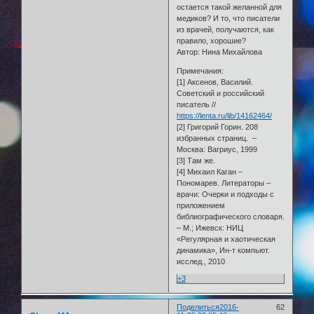
остается такой желанной для
медиков? И то, что писатели
из врачей, получаются, как
правило, хорошие?
Автор: Нина Михайлова
Примечания:
[1] Аксенов, Василий.
Советский и российский
писатель //
https://lenta.ru/lib/14162464/
[2] Григорий Горин. 208
избранных страниц. –
Москва: Вагриус, 1999
[3] Там же.
[4] Михаил Каган –
Пономарев. Литераторы –
врачи: Очерки и подходы с
приложением
библиографического словаря.
– М.; Ижевск: НИЦ
«Регулярная и хаотическая
динамика», Ин-т компьют.
исслед., 2010
+3
Поделиться
2016-
62