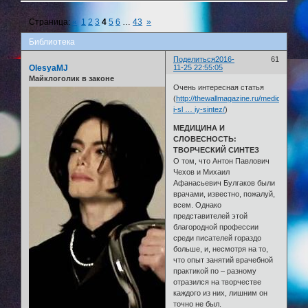
Страница:
«
1
2
3
4
5
6
…
43
»
Библиотека
Поделиться
2016-
61
OlesyaMJ
11-25 22:55:05
Майклоголик в законе
Очень интересная статья
(
http://thewallmagazine.ru/medicina-
i-sl … iy-sintez/
)
МЕДИЦИНА И
СЛОВЕСНОСТЬ:
ТВОРЧЕСКИЙ СИНТЕЗ
О том, что Антон Павлович
Чехов и Михаил
Афанасьевич Булгаков были
врачами, известно, пожалуй,
всем. Однако
представителей этой
благородной профессии
среди писателей гораздо
больше, и, несмотря на то,
что опыт занятий врачебной
практикой по – разному
отразился на творчестве
каждого из них, лишним он
точно не был.