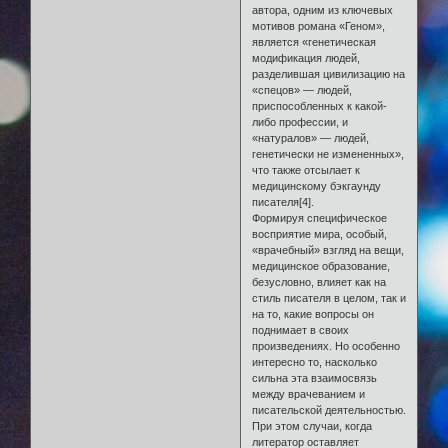
автора, одним из ключевых
мотивов романа «Геном»,
является «генетическая
модификация людей,
разделившая цивилизацию на
«спецов» — людей,
приспособленных к какой-
либо профессии, и
«натуралов» — людей,
генетически не измененных»,
что также отсылает к
медицинскому бэкгаунду
писателя[4].
Формируя специфическое
восприятие мира, особый,
«врачебный» взгляд на вещи,
медицинское образование,
безусловно, влияет как на
стиль писателя в целом, так и
на то, какие вопросы он
поднимает в своих
произведениях. Но особенно
интересно то, насколько
сильна эта взаимосвязь
между врачеванием и
писательской деятельностью.
При этом случаи, когда
литератор оставляет