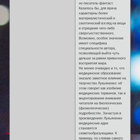
но писатель-фантаст.
Казалось бы, для врача
характерны более
материалистический и
скептический взгляд на вещи
и отрицание чего-либо
сверхъестественного.
Возможно, особое значение
имеет специфика
специальности автора,
позволяющей выйти чуть
дальше за рамки привычного
восприятия мира.
Не менее очевидно и то, что
медицинское образование
оказало заметное влияние на
творчество Лукьяненко: об
этом говорит как изобилие
медицинских терминов, так и
акцентирование внимания
читателя на биологических
(физиологических)
подробностях. Зачастую в
произведениях Лукьяненко
медицинские идеи
становятся
сюжетообразующими. К
примеру, по словам самого