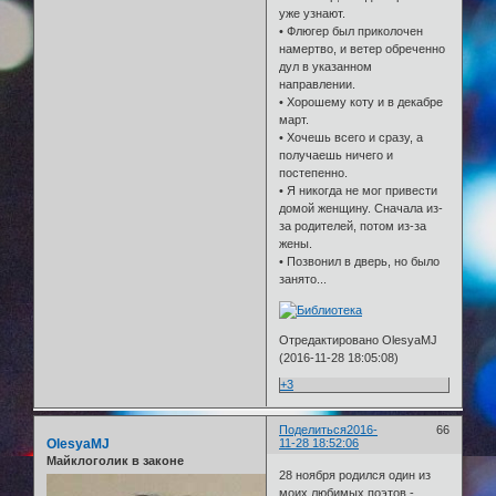
уже узнают.
• Флюгер был приколочен
намертво, и ветер обреченно
дул в указанном
направлении.
• Хорошему коту и в декабре
март.
• Хочешь всего и сразу, а
получаешь ничего и
постепенно.
• Я никогда не мог привести
домой женщину. Сначала из-
за родителей, потом из-за
жены.
• Позвонил в дверь, но было
занято...
Отредактировано OlesyaMJ
(2016-11-28 18:05:08)
+3
Поделиться
2016-
66
OlesyaMJ
11-28 18:52:06
Майклоголик в законе
28 ноября родился один из
моих любимых поэтов -