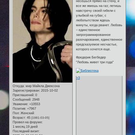
несешься прямо на стену, и
все же жмешь на газ; летишь
навстречу своей гибели с
улыбкой на губах; с
любопытством ждешь
минуты, когда рванет. Любовь
– единственное
запрограммированное
разочарование, единственное
предсказуемое несчастье,
которого хочется еще.
Фредерик Бегбедер
"Любовь живет три года"
+3
Откуда:
мир Майкла Джексона
Зарегистрирован
: 2015-10-02
Приглашений:
0
Сообщений:
2948
Уважение:
+10553
Позитив:
+7967
Пол:
Женский
Возраст:
45
[1981-03-05]
Провел на форуме:
1 месяц 19 дней
Последний визит: