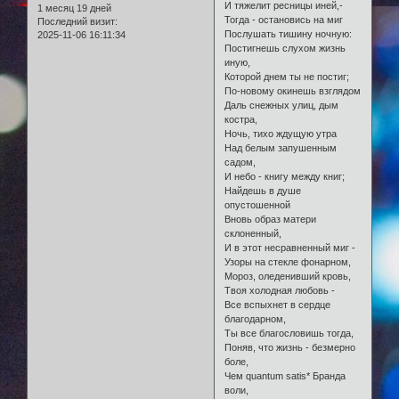
И тяжелит ресницы иней,-
1 месяц 19 дней
Тогда - остановись на миг
Последний визит:
Послушать тишину ночную:
2025-11-06 16:11:34
Постигнешь слухом жизнь
иную,
Которой днем ты не постиг;
По-новому окинешь взглядом
Даль снежных улиц, дым
костра,
Ночь, тихо ждущую утра
Над белым запушенным
садом,
И небо - книгу между книг;
Найдешь в душе
опустошенной
Вновь образ матери
склоненный,
И в этот несравненный миг -
Узоры на стекле фонарном,
Мороз, оледенивший кровь,
Твоя холодная любовь -
Все вспыхнет в сердце
благодарном,
Ты все благословишь тогда,
Поняв, что жизнь - безмерно
боле,
Чем quantum satis* Бранда
воли,