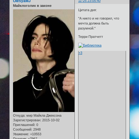
OlesyaMJ
11-25 23:05:40
Майклоголик в законе
Цитата дня:
"А никто и не говорил, что
мечта должна быть
разумной."
Терри Пратчетт
+3
Откуда:
мир Майкла Джексона
Зарегистрирован
: 2015-10-02
Приглашений:
0
Сообщений:
2948
Уважение:
+10553
Позитив:
+7967