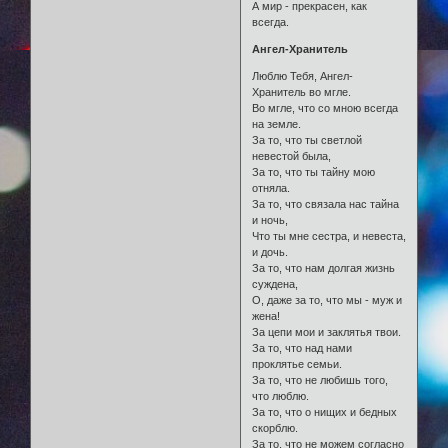
А мир - прекрасен, как
всегда.
Ангел-Хранитель
Люблю Тебя, Ангел-
Хранитель во мгле.
Во мгле, что со мною всегда
на земле.
За то, что ты светлой
невестой была,
За то, что ты тайну мою
отняла.
За то, что связала нас тайна
и ночь,
Что ты мне сестра, и невеста,
и дочь.
За то, что нам долгая жизнь
суждена,
О, даже за то, что мы - муж и
жена!
За цепи мои и заклятья твои.
За то, что над нами
проклятье семьи.
За то, что не любишь того,
что люблю.
За то, что о нищих и бедных
скорблю.
За то, что не можем согласно