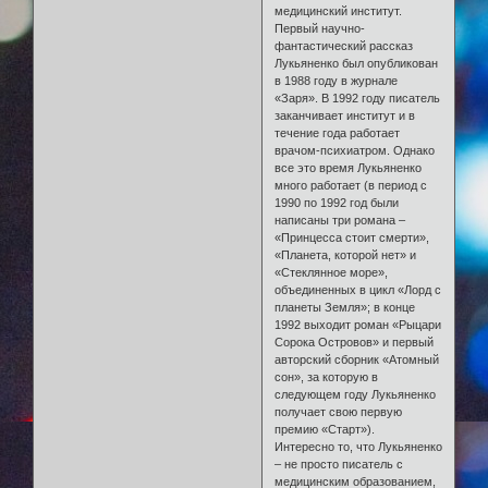
медицинский институт.
Первый научно-
фантастический рассказ
Лукьяненко был опубликован
в 1988 году в журнале
«Заря». В 1992 году писатель
заканчивает институт и в
течение года работает
врачом-психиатром. Однако
все это время Лукьяненко
много работает (в период с
1990 по 1992 год были
написаны три романа –
«Принцесса стоит смерти»,
«Планета, которой нет» и
«Стеклянное море»,
объединенных в цикл «Лорд с
планеты Земля»; в конце
1992 выходит роман «Рыцари
Сорока Островов» и первый
авторский сборник «Атомный
сон», за которую в
следующем году Лукьяненко
получает свою первую
премию «Старт»).
Интересно то, что Лукьяненко
– не просто писатель с
медицинским образованием,