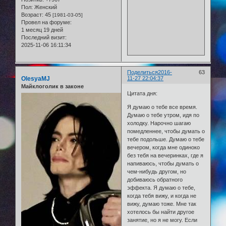
Пол:
Женский
Возраст:
45
[1981-03-05]
Провел на форуме:
1 месяц 19 дней
Последний визит:
2025-11-06 16:11:34
Поделиться
2016-
63
OlesyaMJ
11-27 22:04:37
Майклоголик в законе
Цитата дня:
Я думаю о тебе все время.
Думаю о тебе утром, идя по
холодку. Нарочно шагаю
помедленнее, чтобы думать о
тебе подольше. Думаю о тебе
вечером, когда мне одиноко
без тебя на вечеринках, где я
напиваюсь, чтобы думать о
чем-нибудь другом, но
добиваюсь обратного
эффекта. Я думаю о тебе,
когда тебя вижу, и когда не
вижу, думаю тоже. Мне так
хотелось бы найти другое
занятие, но я не могу. Если