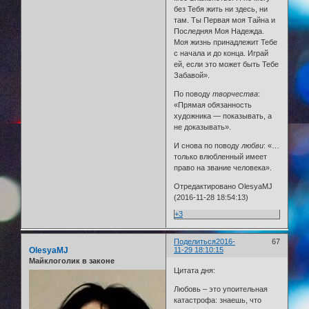
без Тебя жить ни здесь, ни
там. Ты Первая моя Тайна и
Последняя Моя Надежда.
Моя жизнь принадлежит Тебе
с начала и до конца. Играй
ей, если это может быть Тебе
Забавой».
По поводу
творчества
:
«Прямая обязанность
художника — показывать, а
не доказывать».
И снова по поводу
любви
: «…
только влюбленный имеет
право на звание человека».
Отредактировано OlesyaMJ
(2016-11-28 18:54:13)
+3
Поделиться
2016-
67
OlesyaMJ
11-29 18:10:15
Майклоголик в законе
Цитата дня:
Любовь – это упоительная
катастрофа: знаешь, что