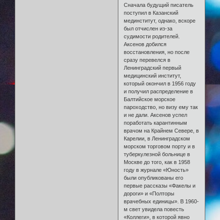
Сначала будущий писатель
поступил в Казанский
мединститут, однако, вскоре
был отчислен из-за
судимости родителей.
Аксенов добился
восстановления, но после
сразу перевелся в
Ленинградский первый
медицинский институт,
который окончил в 1956 году
и получил распределение в
Балтийское морское
пароходство, но визу ему так
и не дали. Аксенов успел
поработать карантинным
врачом на Крайнем Севере, в
Карелии, в Ленинградском
морском торговом порту и в
туберкулезной больнице в
Москве до того, как в 1958
году в журнале «Юность»
были опубликованы его
первые рассказы «Факелы и
дороги» и «Полторы
врачебных единицы». В 1960-
м свет увидела повесть
«Коллеги», в которой явно