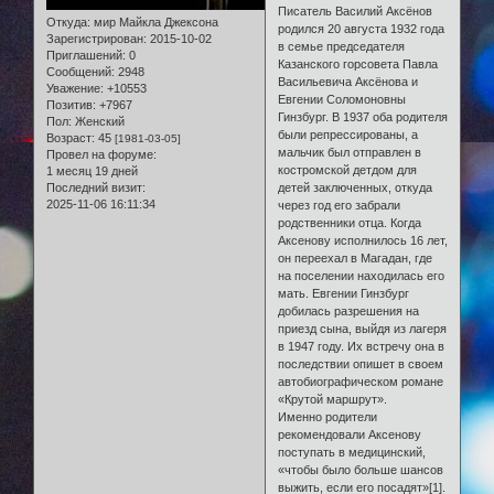
Писатель Василий Аксёнов
Откуда:
мир Майкла Джексона
родился 20 августа 1932 года
Зарегистрирован
: 2015-10-02
в семье председателя
Приглашений:
0
Казанского горсовета Павла
Сообщений:
2948
Васильевича Аксёнова и
Уважение:
+10553
Евгении Соломоновны
Позитив:
+7967
Гинзбург. В 1937 оба родителя
Пол:
Женский
были репрессированы, а
Возраст:
45
[1981-03-05]
мальчик был отправлен в
Провел на форуме:
костромской детдом для
1 месяц 19 дней
Последний визит:
детей заключенных, откуда
2025-11-06 16:11:34
через год его забрали
родственники отца. Когда
Аксенову исполнилось 16 лет,
он переехал в Магадан, где
на поселении находилась его
мать. Евгении Гинзбург
добилась разрешения на
приезд сына, выйдя из лагеря
в 1947 году. Их встречу она в
последствии опишет в своем
автобиографическом романе
«Крутой маршрут».
Именно родители
рекомендовали Аксенову
поступать в медицинский,
«чтобы было больше шансов
выжить, если его посадят»[1].