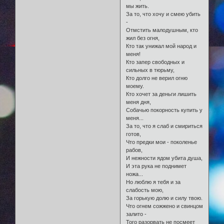
мы жить.
За то, что хочу и смею убить
-
Отмстить малодушным, кто
жил без огня,
Кто так унижал мой народ и
меня!
Кто запер свободных и
сильных в тюрьму,
Кто долго не верил огню
моему.
Кто хочет за деньги лишить
меня дня,
Собачью покорность купить у
меня...
За то, что я слаб и смириться
готов,
Что предки мои - поколенье
рабов,
И нежности ядом убита душа,
И эта рука не поднимет
ножа...
Но люблю я тебя и за
слабость мою,
За горькую долю и силу твою.
Что огнем сожжено и свинцом
залито -
Того разорвать не посмеет