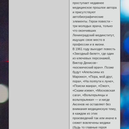
проступает недавнее
медицинское прошлое автора
и присутствуют
автобиографические
элементы. Герои повести –
три молодых врача, только
что окончивших
Ленинградский мединститут,
ищущих свое место в
профессии и в жизни.
В 1961 году выходит повесть
«Звездный билет», где один
из ключевых персонажей,
Виктор Денисов–
«космический врач». Позже
будут «Апельсины из
Марокко», «Пора, мой друг,
пора», «На полпути к луне»,
«Поиски жанра», «Ожог»,
«Скажи изюм», «Московская
сага», «Вольтерьянцы и
вольтерьянки» — и нигде
Аксенов не оставляет без
внимания медицинскую тему,
в каждом из этих
произведений так или иначе в
сюжет вовлечены медики
(будь то главные героя