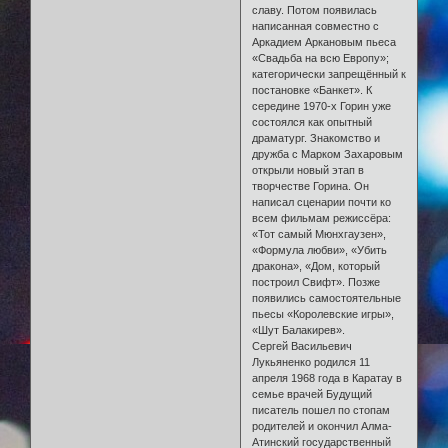
славу. Потом появилась
написанная совместно с
Аркадием Аркановым пьеса
«Свадьба на всю Европу»;
категорически запрещённый к
постановке «Банкет». К
середине 1970-х Горин уже
состоялся как опытный
драматург. Знакомство и
дружба с Марком Захаровым
открыли новый этап в
творчестве Горина. Он
написал сценарии почти ко
всем фильмам режиссёра:
«Тот самый Мюнхгаузен»,
«Формула любви», «Убить
дракона», «Дом, который
построил Свифт». Позже
появились самостоятельные
пьесы «Королевские игры»,
«Шут Балакирев».
Сергей Васильевич
Лукьяненко родился 11
апреля 1968 года в Каратау в
семье врачей Будущий
писатель пошел по стопам
родителей и окончил Алма-
Атинский государственный