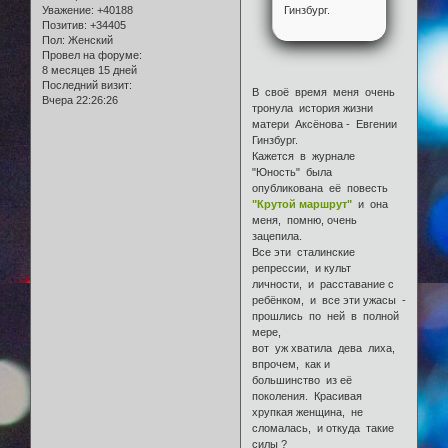
Гинзбург.
Уважение:
+40188
Позитив:
+34405
Пол:
Женский
Провел на форуме:
8 месяцев 15 дней
Последний визит:
В своё время меня очень
Вчера 22:26:26
тронула история жизни
матери Аксёнова - Евгении
Гинзбург.
Кажется в журнале
"Юность" была
опубликована её повесть
"Крутой маршрут"
и она
меня, помню, очень
зацепила.
Все эти сталинские
репрессии, и культ
личности, и расставание с
ребёнком, и все эти ужасы -
прошлись по ней в полной
мере,
вот уж хватила дева лиха,
впрочем, как и
большинство из её
поколения. Красивая
хрупкая женщина, не
сломалась, и откуда такие
силы ?