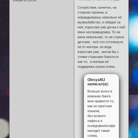
Вчера 22:26:26
Сочувствие, конечно, на
стороне героини, и
оправдываешь невольно её
мужеубийство, и обидно за
неё, взрослая уже дочка к ней
явно несправедлива. То ли
вина невольная, то ли страхи
детские - всё это оттолкнуло
её от матери, но ведь
взрослая уже, могла бы с
этими страхами бороться
как-то, а матери её
поддержка нужна очень.
OlesyaMJ
написал(а):
Больше всего в
романах Кинга
мне нравится то,
как он простым
языком,
без всякого
пафоса и
псевдофилософии,
находит такие
слова,