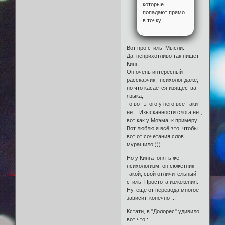
которые
попадают прямо
в точку...
Вот про стиль. Мысли.
Да, неприхотливо так пишет
Кинг.
Он очень интересный
рассказчик, психолог даже,
но что касается изящества
языка,
то вот этого у него всё-таки
нет. Изысканности слога нет,
вот как у Моэма, к примеру ...
Вот люблю я всё это, чтобы
вот от сочетания слов
мурашило )))
Но у Кинга опять же
психологизм, он сюжетник
такой, свой отличительный
стиль. Простота изложения.
Ну, ещё от перевода многое
зависит, конечно ...
Кстати, в "Долорес" удивило
вот что :