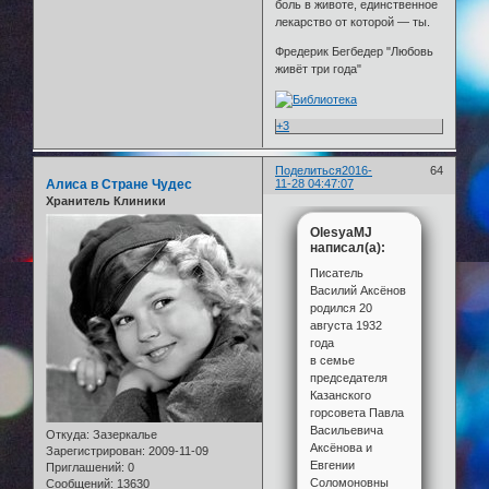
боль в животе, единственное
лекарство от которой — ты.
Фредерик Бегбедер "Любовь
живёт три года"
+3
Поделиться
2016-
64
Алиса в Стране Чудес
11-28 04:47:07
Хранитель Клиники
OlesyaMJ
написал(а):
Писатель
Василий Аксёнов
родился 20
августа 1932
года
в семье
председателя
Казанского
горсовета Павла
Васильевича
Откуда:
Зазеркалье
Аксёнова и
Зарегистрирован
: 2009-11-09
Евгении
Приглашений:
0
Соломоновны
Сообщений:
13630