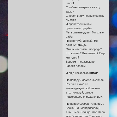
никто!
С тобою смотрел я на эту
зарю -
С тобой в эту черную бездну
смотрю.
И двойственно нам
приказанье судьбы:
Мы вольные души! Мы злые
рабы!
Покорствуй! Дерзай! Не
покинь! Отойди!
Огонь или тьма - впереди?
Кто кличет? Кто плачет? Куда
мы идем?
Вдвоем - неразрывно -
навеки вдвоем!
И еще несколько
цитат
:
По поводу
Родины
: «Сейчас
Россию я люблю
ненавидящей любовью —
это, пожалуй, самое
подходящее определение».
По поводу
любви
(из письма
Блока Л.Д. Менделеевой):
«Ты – мое Солнце, мое Небо,
мое Блаженство. Я не могу