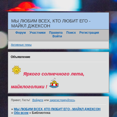
"
МЫ ЛЮБИМ ВСЕХ, КТО ЛЮБИТ ЕГО -
МАЙКЛ ДЖЕКСОН
Форум
Участники
Правила
Поиск
Регистрация
Войти
Активные темы
Объявление
Яркого солнечного лета,
майклоголики !
Привет, Гость!
Войдите
или
зарегистрируйтесь
.
»
МЫ ЛЮБИМ ВСЕХ, КТО ЛЮБИТ ЕГО - МАЙКЛ ДЖЕКСОН
»
Обо всем
»
Библиотека