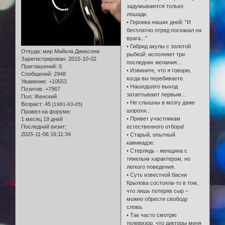
задумываются только
лошади.
• Героика наших дней: "И
бесплатно отряд поскакал на
врага..."
• Гибрид акулы с золотой
Откуда:
мир Майкла Джексона
рыбкой: исполняет три
Зарегистрирован
: 2015-10-02
последних желания...
Приглашений:
0
• Извините, что я говорю,
Сообщений:
2948
когда вы перебиваете.
Уважение:
+10553
• Нашедшего выход
Позитив:
+7967
затаптывают первым...
Пол:
Женский
• Не слышны в мозгу даже
Возраст:
45
[1981-03-05]
шорохи...
Провел на форуме:
• Привет участникам
1 месяц 19 дней
Последний визит:
естественного отбора!
2025-11-06 16:11:34
• Старый, опытный
камикадзе.
• Стерлядь - женщина с
тяжелым характером, но
легкого поведения.
• Суть известной басни
Крылова состояла-то в том,
что лишь потеряв сыр –
можно обрести свободу
слова.
• Так часто смотрю
телевизор, что дикторы меня