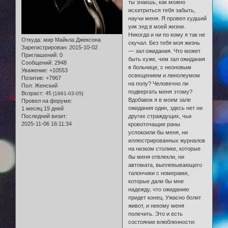
ты знаешь, как можно
исхитриться тебя забыть,
научи меня. Я провел худший
уик энд в моей жизни.
Никогда и ни по кому я так не
Откуда:
мир Майкла Джексона
скучал. Без тебя моя жизнь
Зарегистрирован
: 2015-10-02
— зал ожидания. Что может
Приглашений:
0
быть хуже, чем зал ожидания
Сообщений:
2948
в больнице, с неоновым
Уважение:
+10553
освещением и линолеумом
Позитив:
+7967
на полу? Человечно ли
Пол:
Женский
подвергать меня этому?
Возраст:
45
[1981-03-05]
Вдобавок я в моем зале
Провел на форуме:
ожидания один, здесь нет ни
1 месяц 19 дней
Последний визит:
других страждущих, чьи
2025-11-06 16:11:34
кровоточащие раны
успокоили бы меня, ни
иллюстрированных журналов
на низком столике, которые
бы меня отвлекли, ни
автомата, выплевывающего
талончики с номерами,
которые дали бы мне
надежду, что ожиданию
придет конец. Ужасно болит
живот, и некому меня
полечить. Это и есть
состояние влюбленности: