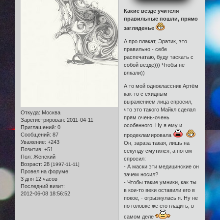
Какие везде учителя
правильные пошли, прямо
загляденье
А про плакат, Эратик, это
правильно - себе
распечатаю, буду таскать с
собой везде))) Чтобы не
вякали))
А то мой одноклассник Артём
как-то с ехидным
выражением лица спросил,
что это такого Майкл сделал
Откуда:
Москва
прям очень-очень
Зарегистрирован
: 2011-04-11
особенного. Ну я ему и
Приглашений:
0
Сообщений:
87
продекламировала
Уважение:
+243
Он, зараза такая, лишь на
Позитив:
+51
секунду смутился, а потом
Пол:
Женский
спросил:
Возраст:
28
[1997-11-11]
- А маски эти медицинские он
Провел на форуме:
зачем носил?
3 дня 12 часов
- Чтобы такие умники, как ты
Последний визит:
в кои-то веки оставили его в
2012-06-08 18:56:52
покое, - огрызнулась я. Ну не
по головке же его гладить, в
самом деле