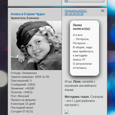
+5
Поделиться
2011-
86
Алиса в Стране Чудес
09-16 04:24:28
Хранитель Клиники
Ланка
написал(а):
А я все
....Петерсон,
Петерсон ...
В общем, надо
мне прибегнуть
к методике
Алисы !!!!
О результатах
отчитаюсь
Откуда:
Зазеркалье
Зарегистрирован
: 2009-11-09
Приглашений:
0
Итак,
Лана
, начнём с
Сообщений:
13632
изучения английского
Уважение:
+40188
языка.
Позитив:
+34413
Пол:
Женский
Методика такая
. Сначала
Провел на форуме:
- это ! ( для рабочего
8 месяцев 15 дней
настроя ) :
Последний визит:
Сегодня 07:42:01