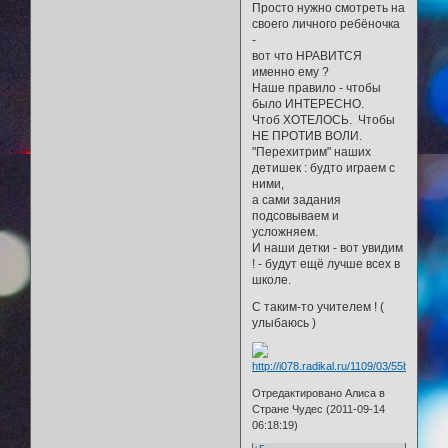
Просто нужно смотреть на
своего личного ребёночка
-
вот что НРАВИТСЯ
именно ему ?
Наше правило - чтобы
было ИНТЕРЕСНО.
Чтоб ХОТЕЛОСЬ. Чтобы
НЕ ПРОТИВ ВОЛИ.
"Перехитрим" наших
детишек : будто играем с
ними,
а сами задания
подсовываем и
усложняем.
И наши детки - вот увидим
! - будут ещё лучше всех в
школе.
С таким-то учителем ! (
улыбаюсь )
Отредактировано Алиса в
Стране Чудес (2011-09-14
06:18:19)