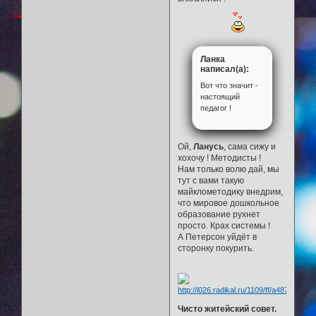
Ланка
написал(а):
Вот что значит -
настоящий
педагог !
Ой,
Ланусь
, сама сижу и
хохочу ! Методисты !
Нам только волю дай, мы
тут с вами такую
майклометодику внедрим,
что мировое дошкольное
образование рухнет
просто. Крах системы !
А Петерсон уйдёт в
сторонку покурить.
Чисто житейский совет.