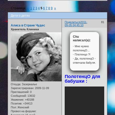
Страница:
«
1
2
3
4
5
6
7
8
9
»
Дети о детях
Поделиться
2011-
81
Алиса в Стране Чудес
09-05 04:45:10
Хранитель Клиники
Chu
написал(а):
- Мне нужно
полотенцО...
- Плотенцо ?!
- Да, полотенцО -
отвечала бабуля.
ПолотенцО для
бабушки :
Откуда:
Зазеркалье
Зарегистрирован
: 2009-11-09
Приглашений:
0
Сообщений:
13632
Уважение:
+40188
Позитив:
+34413
Пол:
Женский
Провел на форуме: