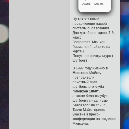
рухнет просто.
Ну так вот нам и
продолжение нашей
системы образования.
Для детей постарше, 7-8
класс.
География. Мюнхен.
Германия ( найдите на
карте ).
Попутно и физкультура (
футбол )
В 1997 году именно
в
Мюнхене
Майклу
преподнесли
почетный знак
футбольного клуба
"Мюнхен 1860"
,
а также бело-голубую
футболку с надписью
"Jackson"
на спине.
Также Майкл принял
участие в пресс-
конференции на стадионе
Мюнхена.