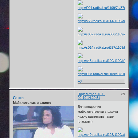
+3
Поделиться
2011-
89
Ланка
09-19 14:29:51
Майклоголик в законе
Для внедрения
майклометодики в школы
нужно развесить такие
плакаты!)