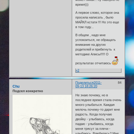
время)))
А первое слово, которое она
просила написать , было
МАЙКЛ кстати !!! Но это еще
в том году...
В общем , надо мне
успокоиться, не обращать
внимание на других
родителей и прибегнуть к
методике Алисы!!!!! О
результатах отчитаюсь
+2
Поделиться
2011-
84
Chu
09-13 18:26:20
Подсел конкретно
Не знаю почему, но в
последнее время стала очень
много улыбаться. Каждая
мелочь почему-то дарит мне
радость. Когда получаю
двойку - улыбаюсь, когда
падаю - улыбаюсь, когда
меня трясут за плечи -
улыбаюсь. Влюбилась? Мне