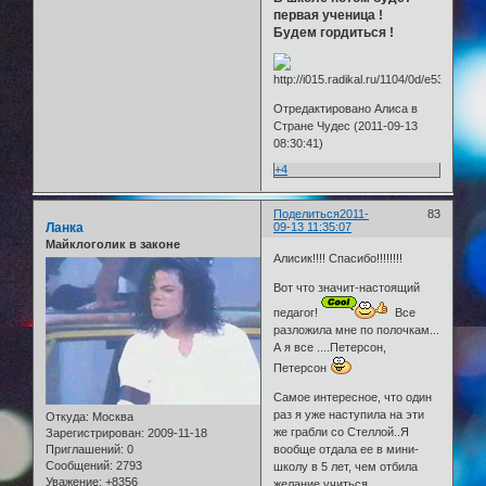
первая ученица !
Будем гордиться !
Отредактировано Алиса в
Стране Чудес (2011-09-13
08:30:41)
+4
Поделиться
2011-
83
Ланка
09-13 11:35:07
Майклоголик в законе
Алисик!!!! Спасибо!!!!!!!!
Вот что значит-настоящий
педагог!
Все
разложила мне по полочкам...
А я все ....Петерсон,
Петерсон
Самое интересное, что один
раз я уже наступила на эти
Откуда:
Москва
же грабли со Стеллой..Я
Зарегистрирован
: 2009-11-18
Приглашений:
0
вообще отдала ее в мини-
Сообщений:
2793
школу в 5 лет, чем отбила
Уважение:
+8356
желание учиться