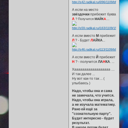
А если на место
звёздочки
прибежит буква
А
? Получится
МАЙК
А
....
А если вместо
М
прибежит
Л
? - Будет
Л
АЙКА
...
А если вместо
Й
прибежит
Н
? - получится
ЛА
Н
КА
. ...
Хаааааааааааааааааа ....
И так далее ...
Ну вот как-то так ... (
улыбаюсь )
Надо, чтобы она и сама
не замечала, что учится.
Надо, чтобы она играла,
а не изучала математику.
Рано ей ещё за
"сознательную парту".
Будет интересно - будет
результат.
В школе потом будет