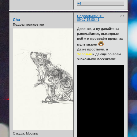
+4
Поделиться
2011-
87
Chu
09-17 15:00:41
Подсел конкретно
Девочки, а ну давайте-ка
расслабимся, выходные
всё ж и проведём время за
мультиками
Да не простыми, а
Золотым
и да ещё со всем
знакомыми песенками:
Откуда:
Москва