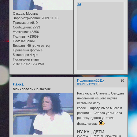
+4
Откуда:
Москва
Зарегистрирован
: 2009-11-18
Приглашений:
0
Сообщений:
2793
Уважение:
+8356
Позитив:
+13659
Пол:
Женский
Возраст:
49
[1976-08-10]
Провел на форуме:
5 месяцев 4 дня
Последний визит:
2018-02-02 12:41:50
Поделиться
2011-
90
Ланка
09-21 21:29:15
Майклоголик в законе
Рассказала Стелла... Сегодня
школьники нашего округа
бегали по лесу
кросс...Народа было много и
разного.... Стелла услышала
речевку одного учителя
физкультуры
НУ КА , ДЕТИ,
ВСТАНЬТЕ В КРУГ!!!!!