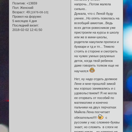
Позитив:
+13659
напрочь...Потом жалела
Пол:
Женский
сильно..
Возраст:
49
[1976-08-10]
Думала, что с Леной буду
Провел на форуме:
умнее...Но опять повелась на
5 месяцев 4 дня
всеобщий ажиотаж...Ведь
Последний визит:
всех деток-ровесников уже
2018-02-02 12:41:50
пристроили на курсы в школу
или же в мини-школы,
родители накупили прописи и
буквари и тд и тп... Тяжело
стоять в стороне и смотреть
на чужих умных-разумных
деток, когда твой ребенок
даже говорить толком еще не
научился
Нет, ну надо отдать должное
Лене и мне-прошлой зимой
мы хорошо занимались и с
удовольствием!! Я не могла
ее оторвать от пособий по
математике и конечно
пальчики на двух перчатках
Майкла Лена посчитает
обязательно!!!!
с
русским у нас сложнее-буквы
знает, но сложить в слоги не
может никак... ну наверно не