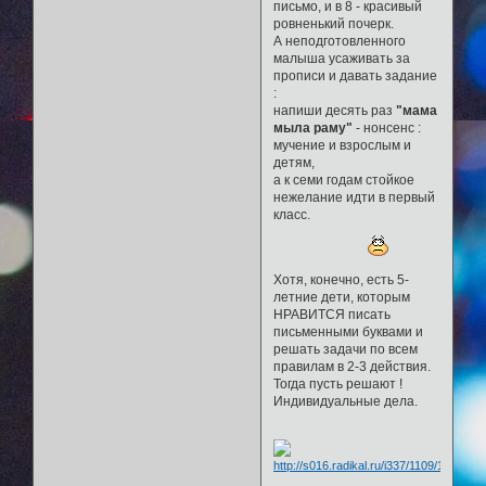
письмо, и в 8 - красивый
ровненький почерк.
А неподготовленного
малыша усаживать за
прописи и давать задание
:
напиши десять раз
"мама
мыла раму"
- нонсенс :
мучение и взрослым и
детям,
а к семи годам стойкое
нежелание идти в первый
класс.
Хотя, конечно, есть 5-
летние дети, которым
НРАВИТСЯ писать
письменными буквами и
решать задачи по всем
правилам в 2-3 действия.
Тогда пусть решают !
Индивидуальные дела.