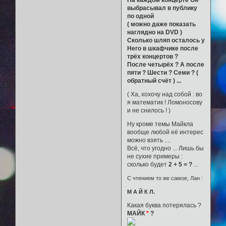
На каждом концерте Он
выбрасывал в публику
по одной
( можно даже показать
наглядно на DVD )
Сколько шляп осталось у
Него в шкафчике после
трёх концертов ?
После четырёх ? А после
пяти ? Шести ? Семи ? (
обратный счёт ) ...
( Ха, хохочу над собой : во
я математик ! Ломоносову
и не снилось ! )
Ну кроме темы Майкла
вообще любой её интерес
можно взять ....
Всё, что угодно ... Лишь бы
не сухие примеры :
сколько будет
2 + 5 = ?
...
С чтением то же самое, Лан :
М А Й К Л.
Какая буква потерялась ?
МАЙК
*
?