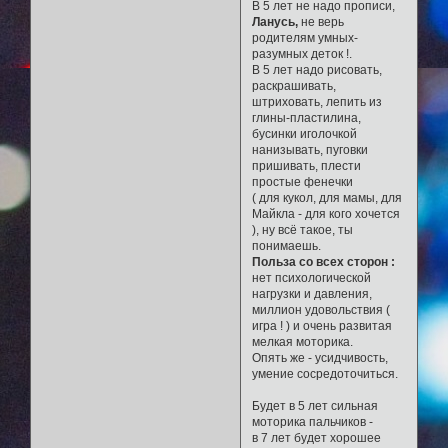
В 5 лет не надо прописи,
Ланусь,
не верь
родителям умных-
разумных деток !.
В 5 лет надо рисовать,
раскрашивать,
штриховать, лепить из
глины-пластилина,
бусинки иголочкой
нанизывать, пуговки
пришивать, плести
простые фенечки
( для кукол, для мамы, для
Майкла - для кого хочется
), ну всё такое, ты
понимаешь.
Польза со всех сторон :
нет психологической
нагрузки и давления,
миллион удовольствия (
игра ! ) и очень развитая
мелкая моторика.
Опять же - усидчивость,
умение сосредоточиться.
Будет в 5 лет сильная
моторика пальчиков -
в 7 лет будет хорошее