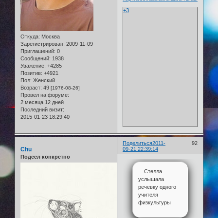
+3
Откуда:
Москва
Зарегистрирован
: 2009-11-09
Приглашений:
0
Сообщений:
1938
Уважение:
+4285
Позитив:
+4921
Пол:
Женский
Возраст:
49
[1976-08-26]
Провел на форуме:
2 месяца 12 дней
Последний визит:
2015-01-23 18:29:40
Поделиться
2011-
92
Chu
09-21 22:39:14
Подсел конкретно
... Стелла
услышала
речевку одного
учителя
физкультуры