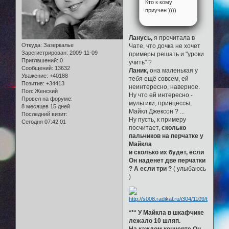
Кто к кому
приучен ))))
Ланусь,
я прочитала в
Откуда:
Зазеркалье
Чате, что дочка не хочет
Зарегистрирован
: 2009-11-09
примеры решать и "уроки
Приглашений:
0
учить" ?
Сообщений:
13632
Ланик,
она маленькая у
Уважение:
+40188
тебя ещё совсем, ей
Позитив:
+34413
неинтересно, наверное.
Пол:
Женский
Ну что ей интересно -
Провел на форуме:
мультики, принцессы,
8 месяцев 15 дней
Майкл Джексон ? ...
Последний визит:
Ну пусть, к примеру
Сегодня 07:42:01
посчитает,
сколько
пальчиков на перчатке у
Майкла
и сколько их будет, если
Он наденет две перчатки
? А если три ?
( улыбаюсь
)
*** У Майкла в шкафчике
лежало 10 шляп.