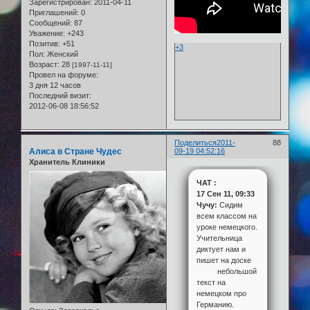
Зарегистрирован
: 2011-04-11
Приглашений:
0
Сообщений:
87
Уважение:
+243
Позитив:
+51
+3
Пол:
Женский
Возраст:
28
[1997-11-11]
Провел на форуме:
3 дня 12 часов
Последний визит:
2012-06-08 18:56:52
Поделиться
2011-
88
Алиса в Стране Чудес
09-19 04:52:16
Хранитель Клиники
ЧАТ :
17 Сен 11, 09:33
Чучу:
Сидим
всем классом на
уроке немецкого.
Учительница
диктует нам и
пишет на доске
небольшой
текст на
немецком про
Германию.