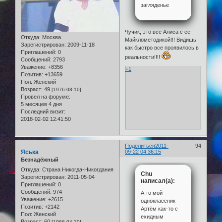
загляденье
Чучик, это все Алиса с ее
Откуда:
Москва
Майклометодикой!!! Видишь
Зарегистрирован
: 2009-11-18
как быстро все проявилось в
Приглашений:
0
реальности!!!!
Сообщений:
2793
Уважение:
+8356
+1
Позитив:
+13659
Пол:
Женский
Возраст:
49
[1976-08-10]
Провел на форуме:
5 месяцев 4 дня
Последний визит:
2018-02-02 12:41:50
Поделиться
2011-
94
Яська
09-22 04:36:15
Безнадёжный
Откуда:
Страна Никогда-Никогдания
Chu
Зарегистрирован
: 2011-05-04
написал(а):
Приглашений:
0
Сообщений:
974
А то мой
Уважение:
+2615
одноклассник
Позитив:
+2142
Артём как-то с
Пол:
Женский
ехидным
Возраст:
60
[1966-04-20]