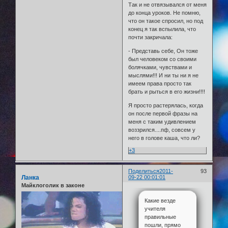
Так и не отвязывался от меня
до конца уроков. Не помню,
что он такое спросил, но под
конец я так вспылила, что
почти закричала:
- Представь себе, Он тоже
был человеком со своими
болячками, чувствами и
мыслями!!! И ни ты ни я не
имеем права просто так
брать и рыться в его жизни!!!!
Я просто растерялась, когда
он после первой фразы на
меня с таким удивлением
воззрился....пф, совсем у
него в голове каша, что ли?
+3
Поделиться
2011-
93
Ланка
09-22 00:01:01
Майклоголик в законе
Какие везде
учителя
правильные
пошли, прямо