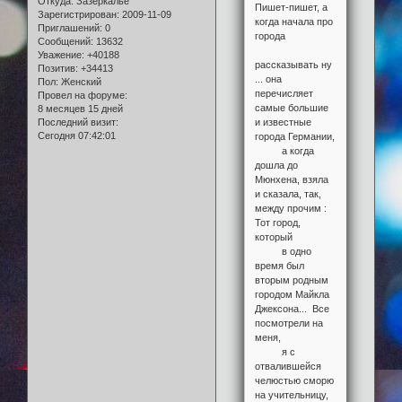
Откуда:
Зазеркалье
Пишет-пишет, а
Зарегистрирован
: 2009-11-09
когда начала про
Приглашений:
0
города
Сообщений:
13632
Уважение:
+40188
рассказывать ну
Позитив:
+34413
... она
Пол:
Женский
перечисляет
Провел на форуме:
самые большие
8 месяцев 15 дней
Последний визит:
и известные
Сегодня 07:42:01
города Германии,
а когда
дошла до
Мюнхена, взяла
и сказала, так,
между прочим :
Тот город,
который
в одно
время был
вторым родным
городом Майкла
Джексона... Все
посмотрели на
меня,
я с
отвалившейся
челюстью сморю
на учительницу,