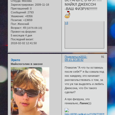
Откуда:
Москва
МАЙКЛ ДЖЕКСОН
Зарегистрирован
: 2009-11-18
-ВАШ ФИЗРУК!!!!!!!!
Приглашений:
0
Сообщений:
2793
Уважение:
+8356
Позитив:
+13659
+3
Пол:
Женский
Возраст:
49
[1976-08-10]
Провел на форуме:
5 месяцев 4 дня
Последний визит:
2018-02-02 12:41:50
Поделиться
2011-
91
Эрато
09-21 22:28:42
Майклоголик в законе
Плакатик "А что ты оставишь
после себя?" я бы совала под
нос каждому, кто начинает
разглагольствовать о том, за
что уж так выделять и любить
Джексона, что Он такого
сделал?
А про физрука, это
гениально,
Ланик
)))