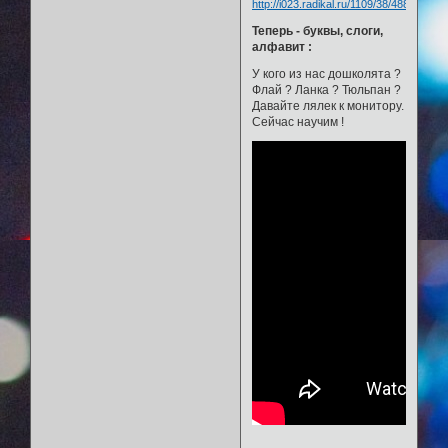
Теперь - буквы, слоги,
алфавит :
У кого из нас дошколята ?
Флай ? Ланка ? Тюльпан ?
Давайте лялек к монитору.
Сейчас научим !