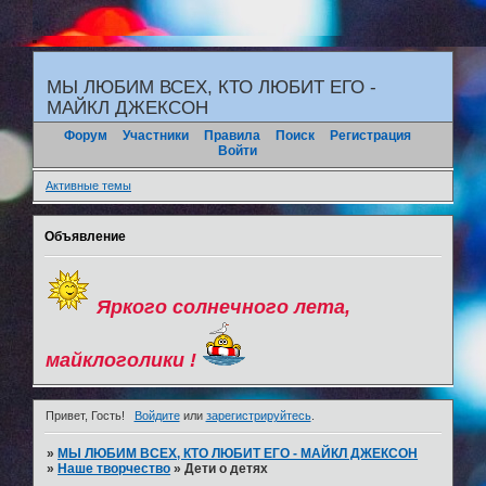
"
МЫ ЛЮБИМ ВСЕХ, КТО ЛЮБИТ ЕГО -
МАЙКЛ ДЖЕКСОН
Форум
Участники
Правила
Поиск
Регистрация
Войти
Активные темы
Объявление
Яркого солнечного лета,
майклоголики !
Привет, Гость!
Войдите
или
зарегистрируйтесь
.
»
МЫ ЛЮБИМ ВСЕХ, КТО ЛЮБИТ ЕГО - МАЙКЛ ДЖЕКСОН
»
Наше творчество
»
Дети о детях