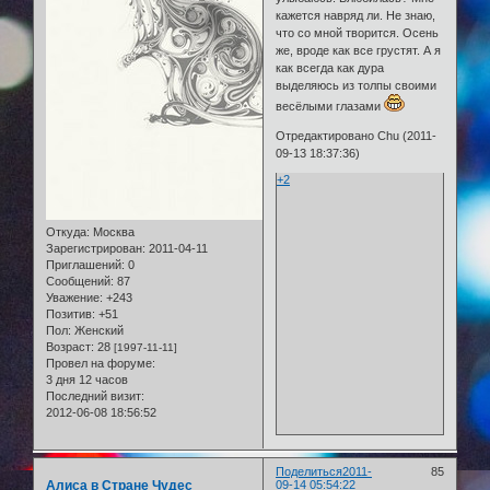
кажется навряд ли. Не знаю,
что со мной творится. Осень
же, вроде как все грустят. А я
как всегда как дура
выделяюсь из толпы своими
весёлыми глазами
Отредактировано Chu (2011-
09-13 18:37:36)
+2
Откуда:
Москва
Зарегистрирован
: 2011-04-11
Приглашений:
0
Сообщений:
87
Уважение:
+243
Позитив:
+51
Пол:
Женский
Возраст:
28
[1997-11-11]
Провел на форуме:
3 дня 12 часов
Последний визит:
2012-06-08 18:56:52
Поделиться
2011-
85
Алиса в Стране Чудес
09-14 05:54:22