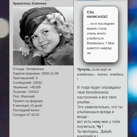
Хранитель Клиники
Chu
написал(а):
... но в последнее
время стала
очень много
улыбаться.
Влюбилась ? Мне
кажется навряд
ли.
Откуда:
Зазеркалье
Чучунь,
если ещё не
Зарегистрирован
: 2009-11-09
влюбилась - значит, влюбись
Приглашений:
0
!
Сообщений:
13632
Уважение:
+40188
И тогда будет оправдано
Позитив:
+34413
твоё безоблачное
Пол:
Женский
настроение и все твои
Провел на форуме:
улыбки ...
8 месяцев 15 дней
Это замечательно, что ты
Последний визит:
улыбаешься всегда и
Сегодня 07:42:01
везде -
вот есть чему мне у тебя
поучиться,
Чу
!
Ты молодец. Давай,
влюбляйся !