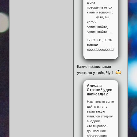
а она
поворачивается
к нам и говорит :
дети, вы
чего ?
записывайте,
записывайте......
17 Сен 11, 09:36
Ланка:
АААААААААААААААА!!!!
Какие правильные
учителя у тебя, Чу !
Алиса в
Стране Чудес
написал(а):
Нам только волю
дай, мы тут с
вами такую
майклометодику
внедрим,
что мировое
дошкольное
образование